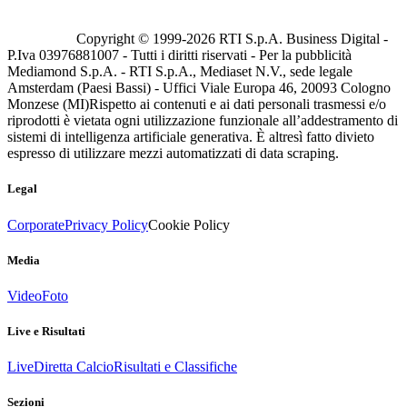
Copyright © 1999-
2026
RTI S.p.A. Business Digital -
P.Iva 03976881007 - Tutti i diritti riservati - Per la pubblicità
Mediamond S.p.A. - RTI S.p.A., Mediaset N.V., sede legale
Amsterdam (Paesi Bassi) - Uffici Viale Europa 46, 20093 Cologno
Monzese (MI)
Rispetto ai contenuti e ai dati personali trasmessi e/o
riprodotti è vietata ogni utilizzazione funzionale all’addestramento di
sistemi di intelligenza artificiale generativa. È altresì fatto divieto
espresso di utilizzare mezzi automatizzati di data scraping.
Legal
Corporate
Privacy Policy
Cookie Policy
Media
Video
Foto
Live e Risultati
Live
Diretta Calcio
Risultati e Classifiche
Sezioni