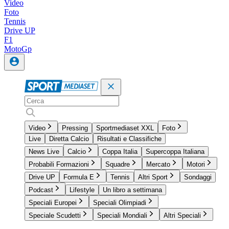
Video
Foto
Tennis
Drive UP
F1
MotoGp
Video
Pressing
Sportmediaset XXL
Foto
Live
Diretta Calcio
Risultati e Classifiche
News Live
Calcio
Coppa Italia
Supercoppa Italiana
Probabili Formazioni
Squadre
Mercato
Motori
Drive UP
Formula E
Tennis
Altri Sport
Sondaggi
Podcast
Lifestyle
Un libro a settimana
Speciali Europei
Speciali Olimpiadi
Speciale Scudetti
Speciali Mondiali
Altri Speciali