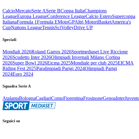
Calcio
Mercato
Serie A
Serie B
Coppa Italia
Champions
League
Europa League
Conference League
Calcio Estero
Supercoppa
Italiana
Formula 1
Formula E
MotoGP
Altri Motori
Basket
America's
Cup
Nations League
Tennis
Sci
Volley
Drive UP
Speciali
Mondiali 2026
Roland Garros 2026
Sportmediaset Live Riccione
2026
Scudetto Inter 2026
Olimpiadi Invernali Milano Cortina
2026
Super Bowl 2026
Eicma 2025
Mondiale per club 2025
EICMA
Riding Fest 2025
Paralimpiadi Parigi 2024
Olimpiadi Parigi
2024
Euro 2024
Squadra Serie A
Atalanta
Bologna
Cagliari
Como
Fiorentina
Frosinone
Genoa
Inter
Juvent
Seguici su