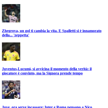
Zhegrova, un gol ti cambia la vita. E Spalletti si è innamorato
della... 'zeppetta'
Juventus-Lucumì, si avvicina il momento della verità: il
giocatore è convinto, ma la Signora prende tempo
Juve, ora serve incassare: Inter e Roma pensano a Nico