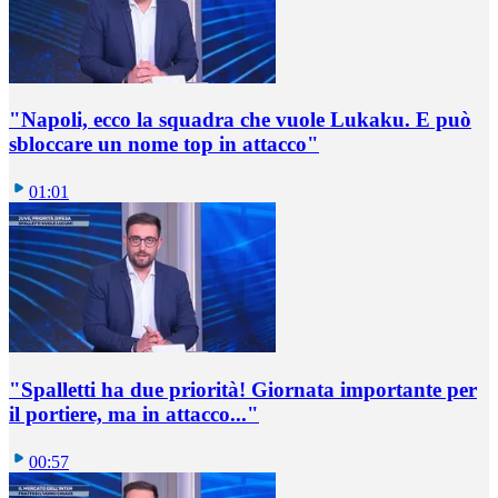
"Napoli, ecco la squadra che vuole Lukaku. E può
sbloccare un nome top in attacco"
01:01
"Spalletti ha due priorità! Giornata importante per
il portiere, ma in attacco..."
00:57