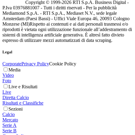
Copyright © 1999-
2026
RTI S.p.A. Business Digital -
P.Iva 03976881007 - Tutti i diritti riservati - Per la pubblicità
Mediamond S.p.A. - RTI S.p.A., Mediaset N.V., sede legale
Amsterdam (Paesi Bassi) - Uffici Viale Europa 46, 20093 Cologno
Monzese (MI)
Rispetto ai contenuti e ai dati personali trasmessi e/o
riprodotti è vietata ogni utilizzazione funzionale all’addestramento di
sistemi di intelligenza artificiale generativa. È altresì fatto divieto
espresso di utilizzare mezzi automatizzati di data scraping.
Legal
Corporate
Privacy Policy
Cookie Policy
Media
Video
Foto
Live e Risultati
Live
Diretta Calcio
Risultati e Classifiche
Sezioni
Calcio
Mercato
Serie A
Serie B