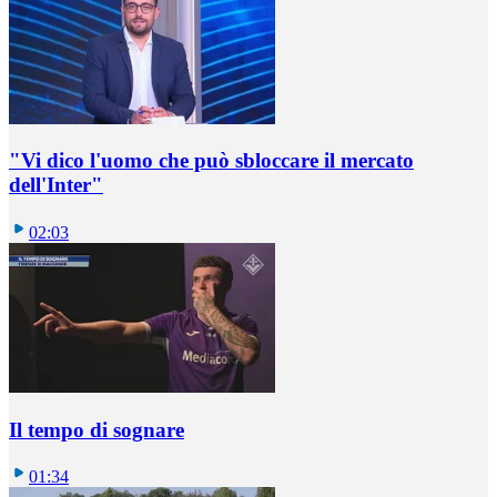
"Vi dico l'uomo che può sbloccare il mercato
dell'Inter"
02:03
Il tempo di sognare
01:34