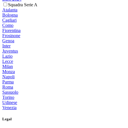
Squadra Serie A
Atalanta
Bologna
Cagliari
Como
Fiorentina
Frosinone
Genoa
Inter
Juventus
Lazio
Lecce
Milan
Monza
Napoli
Parma
Roma
Sassuolo
Torino
Udinese
Venezia
Legal