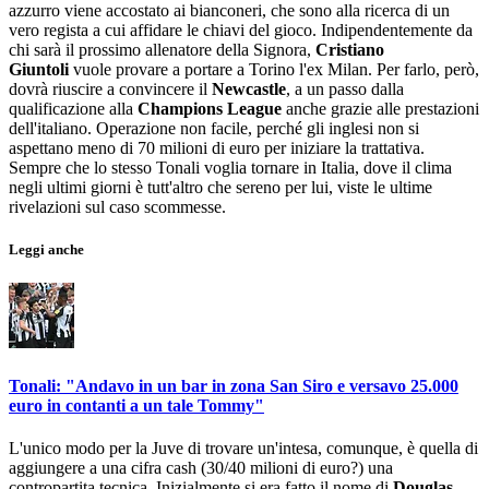
azzurro viene accostato ai bianconeri, che sono alla ricerca di un
vero regista a cui affidare le chiavi del gioco. Indipendentemente da
chi sarà il prossimo allenatore della Signora,
Cristiano
Giuntoli
vuole provare a portare a Torino l'ex Milan. Per farlo, però,
dovrà riuscire a convincere il
Newcastle
, a un passo dalla
qualificazione alla
Champions League
anche grazie alle prestazioni
dell'italiano. Operazione non facile, perché gli inglesi non si
aspettano meno di 70 milioni di euro per iniziare la trattativa.
Sempre che lo stesso Tonali voglia tornare in Italia, dove il clima
negli ultimi giorni è tutt'altro che sereno per lui, viste le ultime
rivelazioni sul caso scommesse.
Leggi anche
Tonali: "Andavo in un bar in zona San Siro e versavo 25.000
euro in contanti a un tale Tommy"
L'unico modo per la Juve di trovare un'intesa, comunque, è quella di
aggiungere a una cifra cash (30/40 milioni di euro?) una
contropartita tecnica. Inizialmente si era fatto il nome di
Douglas