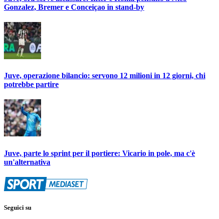
Gonzalez, Bremer e Conceiçao in stand-by
Juve, operazione bilancio: servono 12 milioni in 12 giorni, chi
potrebbe partire
Juve, parte lo sprint per il portiere: Vicario in pole, ma c'è
un'alternativa
Seguici su