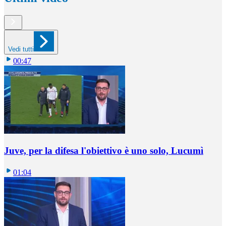
Vedi tutti
00:47
Juve, per la difesa l'obiettivo è uno solo, Lucumì
01:04