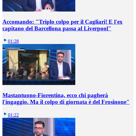
Accomando: "Triplo colpo per il Cagliari! E l'ex
capitano del Barcellona passa al Liverpool"
01:28
Mastantuono-Fiorentina, ecco chi pagherà
l'ingaggio. Ma il colpo di giornata è del Frosinone"
01:22