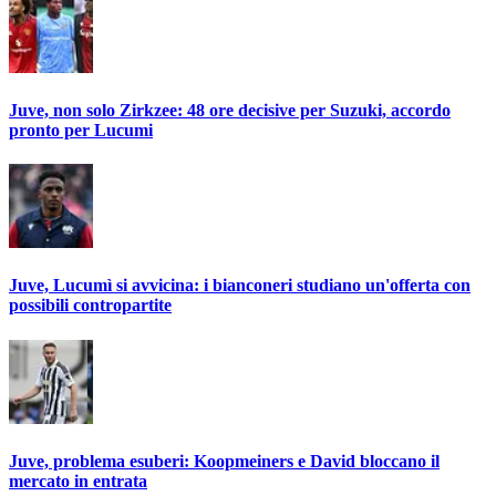
Juve, non solo Zirkzee: 48 ore decisive per Suzuki, accordo
pronto per Lucumi
Juve, Lucumì si avvicina: i bianconeri studiano un'offerta con
possibili contropartite
Juve, problema esuberi: Koopmeiners e David bloccano il
mercato in entrata