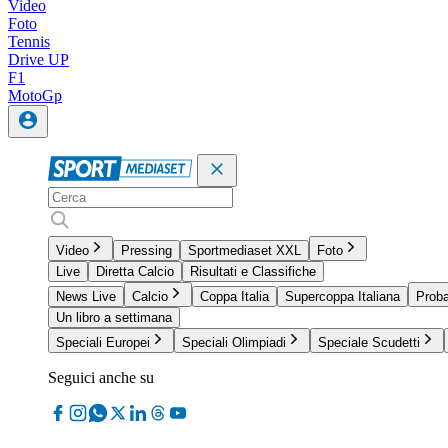
Video
Foto
Tennis
Drive UP
F1
MotoGp
Video
Pressing
Sportmediaset XXL
Foto
Live
Diretta Calcio
Risultati e Classifiche
News Live
Calcio
Coppa Italia
Supercoppa Italiana
Proba
Un libro a settimana
Speciali Europei
Speciali Olimpiadi
Speciale Scudetti
Seguici anche su