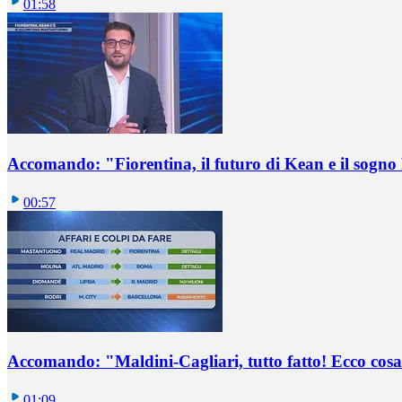
01:58
Accomando: "Fiorentina, il futuro di Kean e il sog
00:57
Accomando: "Maldini-Cagliari, tutto fatto! Ecco cosa
01:09