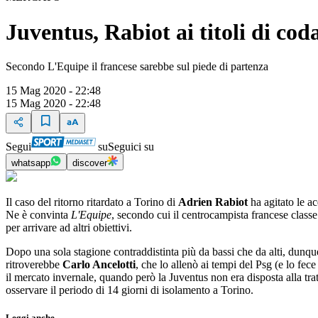
Juventus, Rabiot ai titoli di cod
Secondo L'Equipe il francese sarebbe sul piede di partenza
15 Mag 2020 - 22:48
15 Mag 2020 - 22:48
Segui
su
Seguici su
whatsapp
discover
Il caso del ritorno ritardato a Torino di
Adrien Rabiot
ha agitato le a
Ne è convinta
L'Equipe
, secondo cui il centrocampista francese class
per arrivare ad altri obiettivi.
Dopo una sola stagione contraddistinta più da bassi che da alti, dunq
ritroverebbe
Carlo Ancelotti
, che lo allenò ai tempi del Psg (e lo fec
il mercato invernale, quando però la Juventus non era disposta alla trat
osservare il periodo di 14 giorni di isolamento a Torino.
Leggi anche