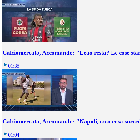
Calciomercato, Accomando: "Leao resta? Le cose st
01:35
Calciomercato, Accomando: "Napoli, ecco cosa succ
01:04