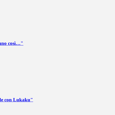
anno così…"
ede con Lukaku"