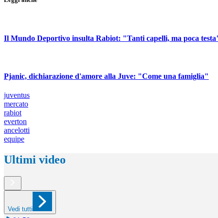
Il Mundo Deportivo insulta Rabiot: "Tanti capelli, ma poca testa
Pjanic, dichiarazione d'amore alla Juve: "Come una famiglia"
juventus
mercato
rabiot
everton
ancelotti
equipe
Ultimi video
Vedi tutti