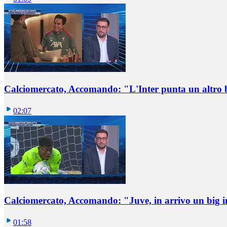
Calciomercato, Accomando: "L'Inter punta un altro 
02:07
Calciomercato, Accomando: "Juve, in arrivo un big i
01:58