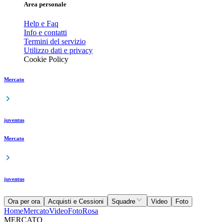
Area personale
Help e Faq
Info e contatti
Termini del servizio
Utilizzo dati e privacy
Cookie Policy
Mercato
juventus
Mercato
juventus
Ora per ora
Acquisti e Cessioni
Squadre
Video
Foto
Home
Mercato
Video
Foto
Rosa
MERCATO