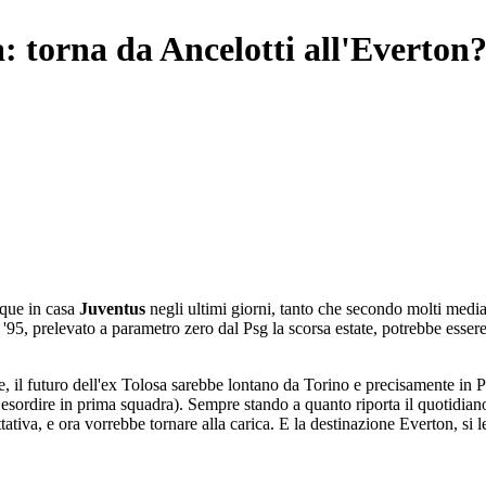
a: torna da Ancelotti all'Everton
cque in casa
Juventus
negli ultimi giorni, tanto che secondo molti media
e '95, prelevato a parametro zero dal Psg la scorsa estate, potrebbe ess
ue, il futuro dell'ex Tolosa sarebbe lontano da Torino e precisamente i
e esordire in prima squadra). Sempre stando a quanto riporta il quotidian
tativa, e ora vorrebbe tornare alla carica. E la destinazione Everton, si 