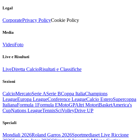
Legal
Corporate
Privacy Policy
Cookie Policy
Media
Video
Foto
Live e Risultati
Live
Diretta Calcio
Risultati e Classifiche
Sezioni
Calcio
Mercato
Serie A
Serie B
Coppa Italia
Champions
League
Europa League
Conference League
Calcio Estero
Supercoppa
Italiana
Formula 1
Formula E
MotoGP
Altri Motori
Basket
America's
Cup
Nations League
Tennis
Sci
Volley
Drive UP
Speciali
Mondiali 2026
Roland Garros 2026
Sportmediaset Live Riccione