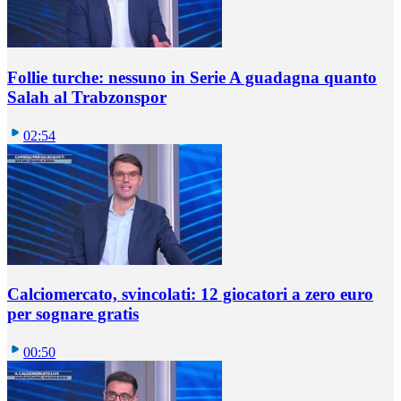
Follie turche: nessuno in Serie A guadagna quanto
Salah al Trabzonspor
02:54
Calciomercato, svincolati: 12 giocatori a zero euro
per sognare gratis
00:50