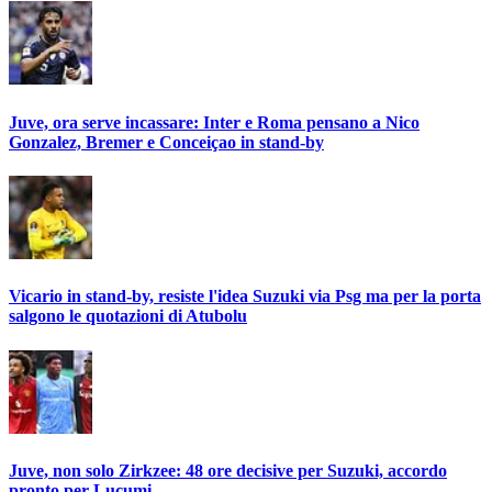
Juve, ora serve incassare: Inter e Roma pensano a Nico
Gonzalez, Bremer e Conceiçao in stand-by
Vicario in stand-by, resiste l'idea Suzuki via Psg ma per la porta
salgono le quotazioni di Atubolu
Juve, non solo Zirkzee: 48 ore decisive per Suzuki, accordo
pronto per Lucumi