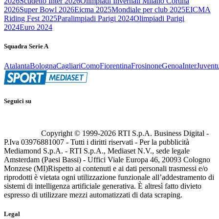
2026
Scudetto Inter 2026
Olimpiadi Invernali Milano Cortina
2026
Super Bowl 2026
Eicma 2025
Mondiale per club 2025
EICMA
Riding Fest 2025
Paralimpiadi Parigi 2024
Olimpiadi Parigi
2024
Euro 2024
Squadra Serie A
Atalanta
Bologna
Cagliari
Como
Fiorentina
Frosinone
Genoa
Inter
Juvent
Seguici su
Copyright © 1999-
2026
RTI S.p.A. Business Digital -
P.Iva 03976881007 - Tutti i diritti riservati - Per la pubblicità
Mediamond S.p.A. - RTI S.p.A., Mediaset N.V., sede legale
Amsterdam (Paesi Bassi) - Uffici Viale Europa 46, 20093 Cologno
Monzese (MI)
Rispetto ai contenuti e ai dati personali trasmessi e/o
riprodotti è vietata ogni utilizzazione funzionale all’addestramento di
sistemi di intelligenza artificiale generativa. È altresì fatto divieto
espresso di utilizzare mezzi automatizzati di data scraping.
Legal