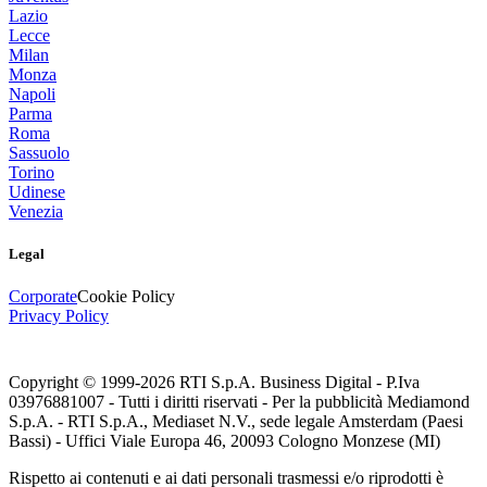
Lazio
Lecce
Milan
Monza
Napoli
Parma
Roma
Sassuolo
Torino
Udinese
Venezia
Legal
Corporate
Cookie Policy
Privacy Policy
Copyright © 1999-
2026
RTI S.p.A. Business Digital - P.Iva
03976881007 - Tutti i diritti riservati - Per la pubblicità Mediamond
S.p.A. - RTI S.p.A., Mediaset N.V., sede legale Amsterdam (Paesi
Bassi) - Uffici Viale Europa 46, 20093 Cologno Monzese (MI)
Rispetto ai contenuti e ai dati personali trasmessi e/o riprodotti è