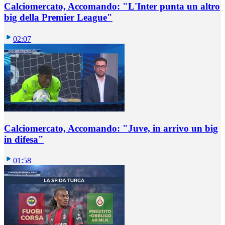
Calciomercato, Accomando: "L'Inter punta un altro
big della Premier League"
02:07
Calciomercato, Accomando: "Juve, in arrivo un big
in difesa"
01:58