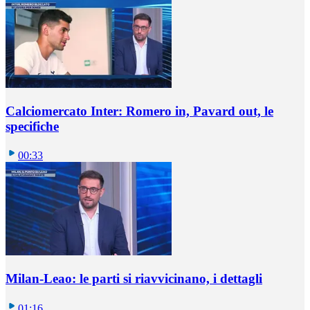
Calciomercato Inter: Romero in, Pavard out, le
specifiche
00:33
Milan-Leao: le parti si riavvicinano, i dettagli
01:16