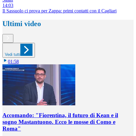
14:03
Il Sassuolo ci prova per Zappa: primi contatti con il Cagliari
Ultimi video
Vedi tutti
01:58
Accomando: "Fiorentina, il futuro di Kean e il
sogno Mastantuono. Ecco le mosse di Como e
Roma"