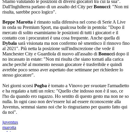
Stiamo valutando le posizioni di diversi giocatori tra cui la sua".
Dall'Inghilterra parlano di un assalto del City per
Bonucci
: "Non mi
risulta, sarebbe poco logico".
Beppe Marotta
è rimasto sulla difensiva nel corso di Serie A Live
in onda su Premium Sport, ma qualcosa bolle in pentola: "Dopo il
mercato di solito esaminiamo le posizioni di tutti i giocatori e il
contatto con i procuratori è una cosa frequente. Anche quella di
Dybala
sarà visionata ma non confermo nè smentisco il rinnovo fino
al 2021". Più netta la posizione sull'indiscrezione che vede il
Manchester City e Guardiola di nuovo all'assalto di
Bonucci
dopo il
no incassato in estate: "Non mi risulta che siano tornati alla carica
anche perché al momento nessun giocatore è trasferibile e quindi
avrebbe poco senso aver aspettato due settimane per richiedere lo
stesso giocatore".
Nei giorni scorsi
Pogba
è tornato a Vinovo per svuotare l'armadietto
e ha regalato a tutti un rolex: "Quello che indosso non è il suo, ce
l'ho da quando ero ragazzo. Ho sentito di questo gesto ma non ne so
nulla. In ogni caso non dev'essere lui ad essere riconoscente alla
Juventus, semmai siamo noi che lo ringraziamo per quanto fatto qui
da noi".
juventus
marotta