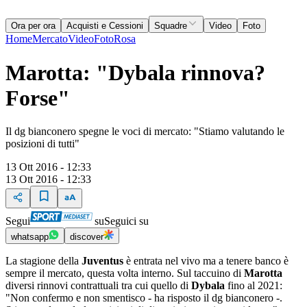
Ora per ora
Acquisti e Cessioni
Squadre
Video
Foto
Home
Mercato
Video
Foto
Rosa
Marotta: "Dybala rinnova?
Forse"
Il dg bianconero spegne le voci di mercato: "Stiamo valutando le
posizioni di tutti"
13 Ott 2016 - 12:33
13 Ott 2016 - 12:33
Segui
su
Seguici su
whatsapp
discover
La stagione della
Juventus
è entrata nel vivo ma a tenere banco è
sempre il mercato, questa volta interno. Sul taccuino di
Marotta
diversi rinnovi contrattuali tra cui quello di
Dybala
fino al 2021:
"Non confermo e non smentisco - ha risposto il dg bianconero -.