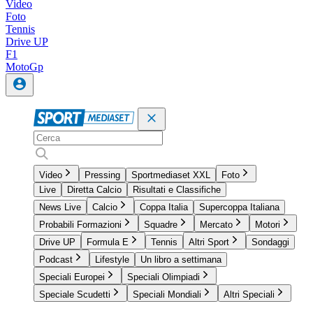
Video
Foto
Tennis
Drive UP
F1
MotoGp
Video
Pressing
Sportmediaset XXL
Foto
Live
Diretta Calcio
Risultati e Classifiche
News Live
Calcio
Coppa Italia
Supercoppa Italiana
Probabili Formazioni
Squadre
Mercato
Motori
Drive UP
Formula E
Tennis
Altri Sport
Sondaggi
Podcast
Lifestyle
Un libro a settimana
Speciali Europei
Speciali Olimpiadi
Speciale Scudetti
Speciali Mondiali
Altri Speciali