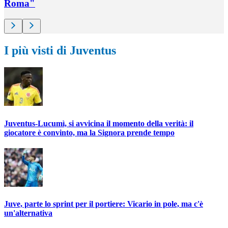
Roma"
I più visti di Juventus
Juventus-Lucumì, si avvicina il momento della verità: il
giocatore è convinto, ma la Signora prende tempo
Juve, parte lo sprint per il portiere: Vicario in pole, ma c'è
un'alternativa