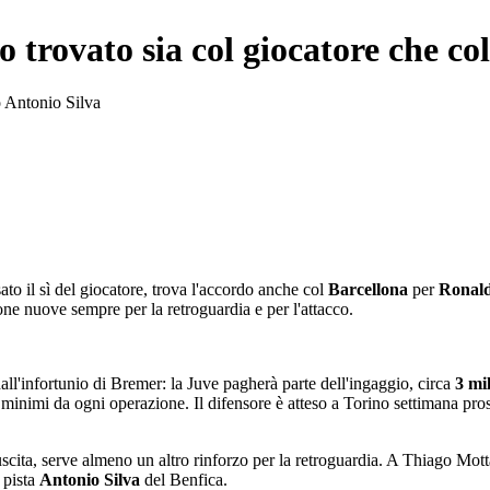
 trovato sia col giocatore che co
o Antonio Silva
to il sì del giocatore, trova l'accordo anche col
Barcellona
per
Ronal
ne nuove sempre per la retroguardia e per l'attacco.
ll'infortunio di Bremer: la Juve pagherà parte dell'ingaggio, circa
3 mil
minimi da ogni operazione. Il difensore è atteso a Torino settimana pros
scita, serve almeno un altro rinforzo per la retroguardia. A Thiago Mot
a pista
Antonio Silva
del Benfica.