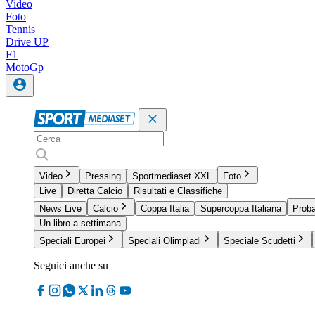
Video
Foto
Tennis
Drive UP
F1
MotoGp
Video
Pressing
Sportmediaset XXL
Foto
Live
Diretta Calcio
Risultati e Classifiche
News Live
Calcio
Coppa Italia
Supercoppa Italiana
Proba
Un libro a settimana
Speciali Europei
Speciali Olimpiadi
Speciale Scudetti
Seguici anche su