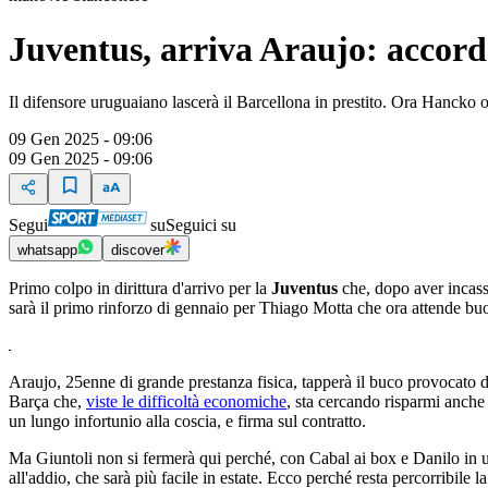
Juventus, arriva Araujo: accordo
Il difensore uruguaiano lascerà il Barcellona in prestito. Ora Hancko 
09 Gen 2025 - 09:06
09 Gen 2025 - 09:06
Segui
su
Seguici su
whatsapp
discover
Primo colpo in dirittura d'arrivo per la
Juventus
che, dopo aver incassa
sarà il primo rinforzo di gennaio per Thiago Motta che ora attende buo
Araujo, 25enne di grande prestanza fisica, tapperà il buco provocato da
Barça che,
viste le difficoltà economiche
, sta cercando risparmi anche 
un lungo infortunio alla coscia, e firma sul contratto.
Ma Giuntoli non si fermerà qui perché, con Cabal ai box e Danilo in u
all'addio, che sarà più facile in estate. Ecco perché resta percorribile l