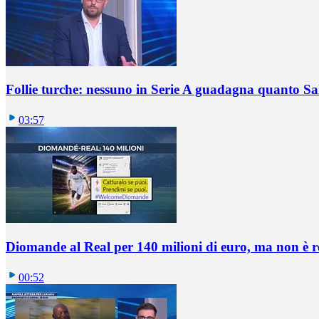
Follie turche: nessuno in Serie A guadagna quanto S
03:57
Diomande al Real per 140 milioni di euro, ma non è 
00:52