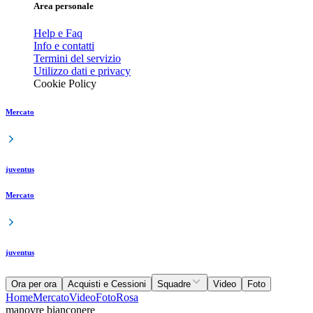
Area personale
Help e Faq
Info e contatti
Termini del servizio
Utilizzo dati e privacy
Cookie Policy
Mercato
juventus
Mercato
juventus
Ora per ora
Acquisti e Cessioni
Squadre
Video
Foto
Home
Mercato
Video
Foto
Rosa
manovre bianconere