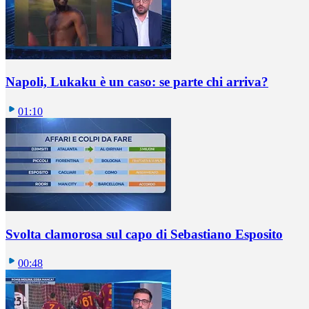
Napoli, Lukaku è un caso: se parte chi arriva?
01:10
Svolta clamorosa sul capo di Sebastiano Esposito
00:48