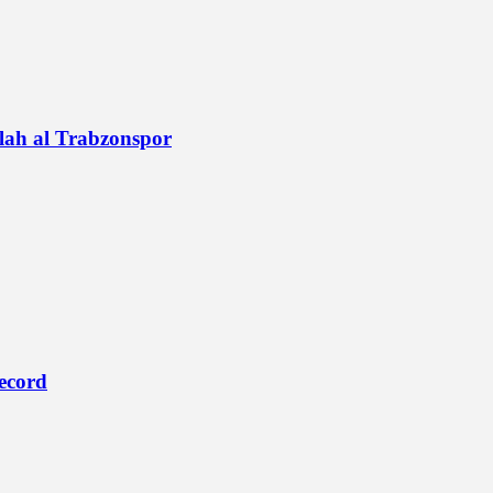
alah al Trabzonspor
record