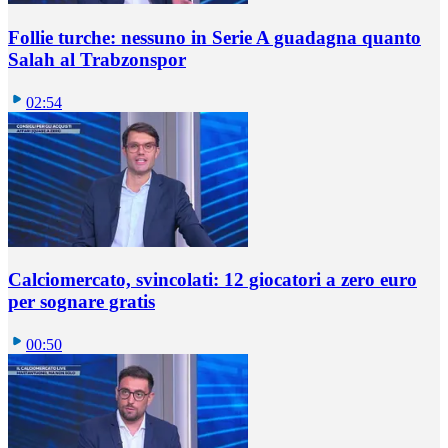
Follie turche: nessuno in Serie A guadagna quanto
Salah al Trabzonspor
02:54
Calciomercato, svincolati: 12 giocatori a zero euro
per sognare gratis
00:50