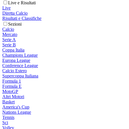
Live e Risultati
Live
Diretta Calcio
Risultati e Classifiche
Sezioni
Calcio
Mercato
Serie A
Serie B
Coppa Italia
Champions League
Europa League
Conference League
Calcio Estero
Supercoppa Italiana
Formula 1
Formula E
MotoGP
Altri Motori
Basket
America's Cup
Nations League
Tennis
Sci
Volley