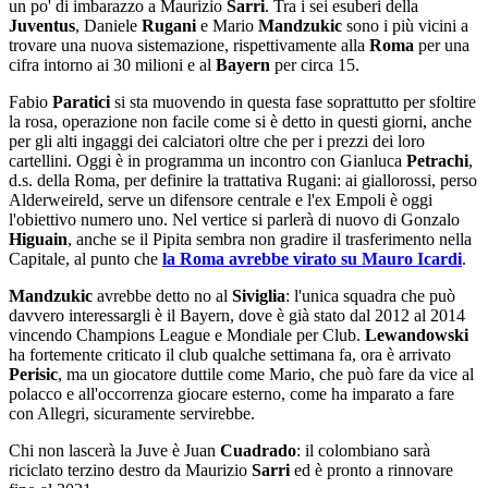
un po' di imbarazzo a Maurizio
Sarri
. Tra i sei esuberi della
Juventus
, Daniele
Rugani
e Mario
Mandzukic
sono i più vicini a
trovare una nuova sistemazione, rispettivamente alla
Roma
per una
cifra intorno ai 30 milioni e al
Bayern
per circa 15.
Fabio
Paratici
si sta muovendo in questa fase soprattutto per sfoltire
la rosa, operazione non facile come si è detto in questi giorni, anche
per gli alti ingaggi dei calciatori oltre che per i prezzi dei loro
cartellini. Oggi è in programma un incontro con Gianluca
Petrachi
,
d.s. della Roma, per definire la trattativa Rugani: ai giallorossi, perso
Alderweireld, serve un difensore centrale e l'ex Empoli è oggi
l'obiettivo numero uno. Nel vertice si parlerà di nuovo di Gonzalo
Higuain
, anche se il Pipita sembra non gradire il trasferimento nella
Capitale, al punto che
la Roma avrebbe virato su Mauro Icardi
.
Mandzukic
avrebbe detto no al
Siviglia
: l'unica squadra che può
davvero interessargli è il Bayern, dove è già stato dal 2012 al 2014
vincendo Champions League e Mondiale per Club.
Lewandowski
ha fortemente criticato il club qualche settimana fa, ora è arrivato
Perisic
, ma un giocatore duttile come Mario, che può fare da vice al
polacco e all'occorrenza giocare esterno, come ha imparato a fare
con Allegri, sicuramente servirebbe.
Chi non lascerà la Juve è Juan
Cuadrado
: il colombiano sarà
riciclato terzino destro da Maurizio
Sarri
ed è pronto a rinnovare