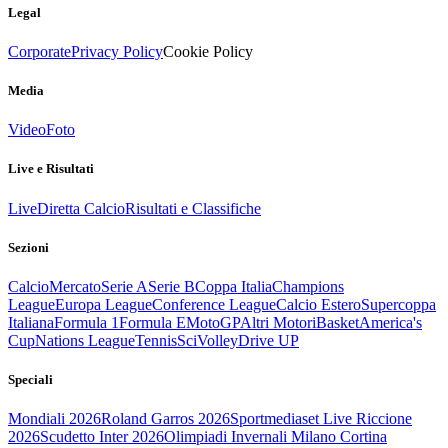
Legal
Corporate
Privacy Policy
Cookie Policy
Media
Video
Foto
Live e Risultati
Live
Diretta Calcio
Risultati e Classifiche
Sezioni
Calcio
Mercato
Serie A
Serie B
Coppa Italia
Champions
League
Europa League
Conference League
Calcio Estero
Supercoppa
Italiana
Formula 1
Formula E
MotoGP
Altri Motori
Basket
America's
Cup
Nations League
Tennis
Sci
Volley
Drive UP
Speciali
Mondiali 2026
Roland Garros 2026
Sportmediaset Live Riccione
2026
Scudetto Inter 2026
Olimpiadi Invernali Milano Cortina