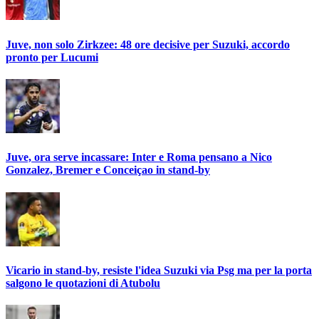
Juve, non solo Zirkzee: 48 ore decisive per Suzuki, accordo
pronto per Lucumi
Juve, ora serve incassare: Inter e Roma pensano a Nico
Gonzalez, Bremer e Conceiçao in stand-by
Vicario in stand-by, resiste l'idea Suzuki via Psg ma per la porta
salgono le quotazioni di Atubolu