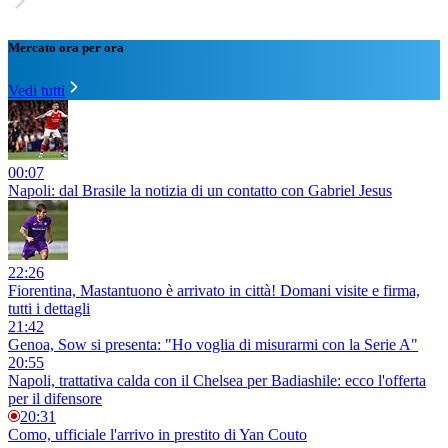
Mercato ora per ora
Vedi tutti
00:07
Napoli: dal Brasile la notizia di un contatto con Gabriel Jesus
22:26
Fiorentina, Mastantuono è arrivato in città! Domani visite e firma,
tutti i dettagli
21:42
Genoa, Sow si presenta: "Ho voglia di misurarmi con la Serie A"
20:55
Napoli, trattativa calda con il Chelsea per Badiashile: ecco l'offerta
per il difensore
20:31
Como, ufficiale l'arrivo in prestito di Yan Couto