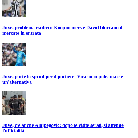
Juve, problema esuberi: Koopmeiners e David bloccano il
mercato in entrata
Juve, parte lo sprint per il portiere: Vicario in pole, ma c'è
un'alternativa
Juve, c'è anche Alajbegovic: dopo le visite serali, si attende
l'ufficialità