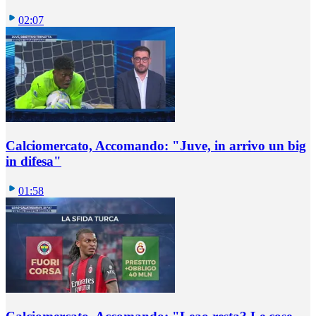
02:07
Calciomercato, Accomando: "Juve, in arrivo un big
in difesa"
01:58