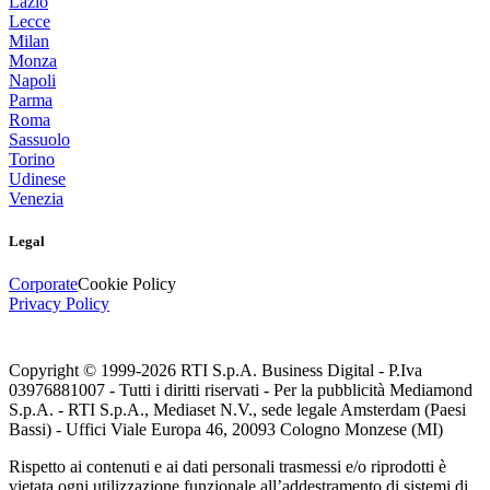
Lazio
Lecce
Milan
Monza
Napoli
Parma
Roma
Sassuolo
Torino
Udinese
Venezia
Legal
Corporate
Cookie Policy
Privacy Policy
Copyright © 1999-
2026
RTI S.p.A. Business Digital - P.Iva
03976881007 - Tutti i diritti riservati - Per la pubblicità Mediamond
S.p.A. - RTI S.p.A., Mediaset N.V., sede legale Amsterdam (Paesi
Bassi) - Uffici Viale Europa 46, 20093 Cologno Monzese (MI)
Rispetto ai contenuti e ai dati personali trasmessi e/o riprodotti è
vietata ogni utilizzazione funzionale all’addestramento di sistemi di