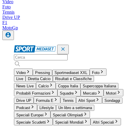
Video
Foto
Tennis
Drive UP
F1
MotoGp
Video
Pressing
Sportmediaset XXL
Foto
Live
Diretta Calcio
Risultati e Classifiche
News Live
Calcio
Coppa Italia
Supercoppa Italiana
Probabili Formazioni
Squadre
Mercato
Motori
Drive UP
Formula E
Tennis
Altri Sport
Sondaggi
Podcast
Lifestyle
Un libro a settimana
Speciali Europei
Speciali Olimpiadi
Speciale Scudetti
Speciali Mondiali
Altri Speciali