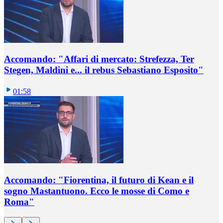
Accomando: "Affari di mercato: Strefezza, Ter
Stegen, Maldini e... il rebus Sebastiano Esposito"
01:58
Accomando: "Fiorentina, il futuro di Kean e il
sogno Mastantuono. Ecco le mosse di Como e
Roma"