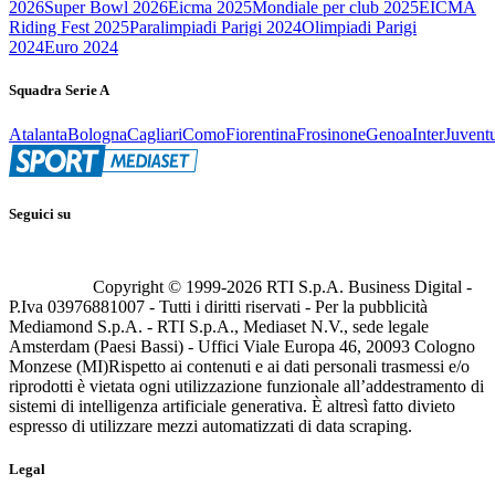
2026
Super Bowl 2026
Eicma 2025
Mondiale per club 2025
EICMA
Riding Fest 2025
Paralimpiadi Parigi 2024
Olimpiadi Parigi
2024
Euro 2024
Squadra Serie A
Atalanta
Bologna
Cagliari
Como
Fiorentina
Frosinone
Genoa
Inter
Juvent
Seguici su
Copyright © 1999-
2026
RTI S.p.A. Business Digital -
P.Iva 03976881007 - Tutti i diritti riservati - Per la pubblicità
Mediamond S.p.A. - RTI S.p.A., Mediaset N.V., sede legale
Amsterdam (Paesi Bassi) - Uffici Viale Europa 46, 20093 Cologno
Monzese (MI)
Rispetto ai contenuti e ai dati personali trasmessi e/o
riprodotti è vietata ogni utilizzazione funzionale all’addestramento di
sistemi di intelligenza artificiale generativa. È altresì fatto divieto
espresso di utilizzare mezzi automatizzati di data scraping.
Legal