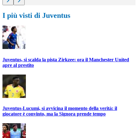
I più visti di Juventus
Juventus, si scalda la pista Zirkzee: ora il Manchester United
apre al prestito
Juventus-Lucumì, si avvicina il momento della verità: il
giocatore è convinto, ma la Signora prende tempo