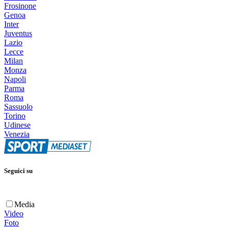
Frosinone
Genoa
Inter
Juventus
Lazio
Lecce
Milan
Monza
Napoli
Parma
Roma
Sassuolo
Torino
Udinese
Venezia
Seguici su
Media
Video
Foto