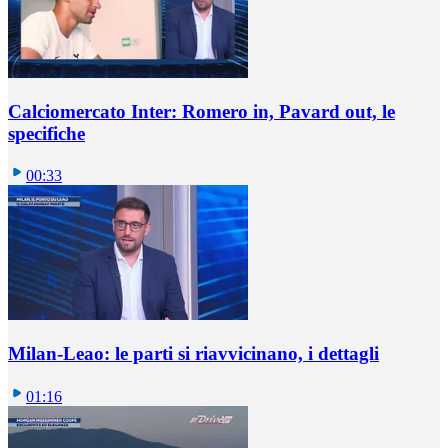
Calciomercato Inter: Romero in, Pavard out, le
specifiche
00:33
Milan-Leao: le parti si riavvicinano, i dettagli
01:16