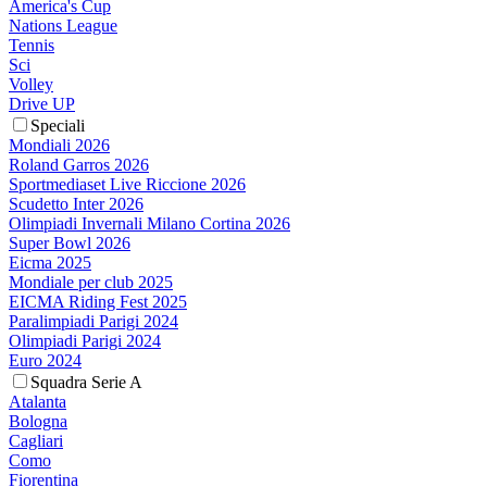
America's Cup
Nations League
Tennis
Sci
Volley
Drive UP
Speciali
Mondiali 2026
Roland Garros 2026
Sportmediaset Live Riccione 2026
Scudetto Inter 2026
Olimpiadi Invernali Milano Cortina 2026
Super Bowl 2026
Eicma 2025
Mondiale per club 2025
EICMA Riding Fest 2025
Paralimpiadi Parigi 2024
Olimpiadi Parigi 2024
Euro 2024
Squadra Serie A
Atalanta
Bologna
Cagliari
Como
Fiorentina