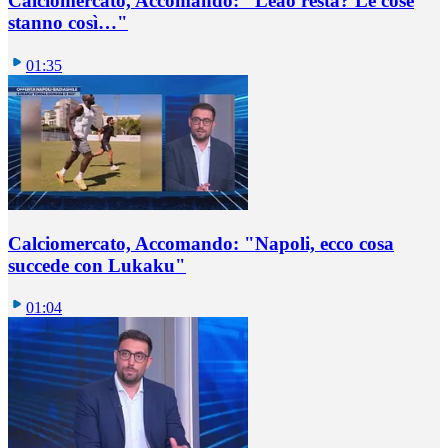
Calciomercato, Accomando: "Leao resta? Le cose
stanno così…"
01:35
Calciomercato, Accomando: "Napoli, ecco cosa
succede con Lukaku"
01:04