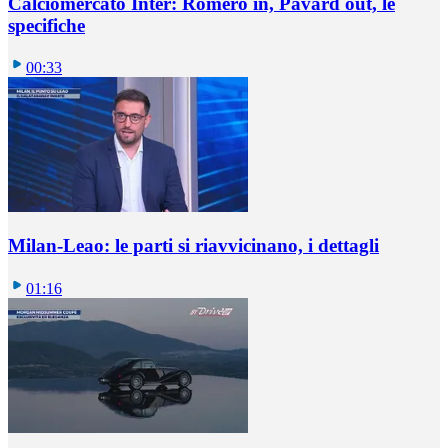
Calciomercato Inter: Romero in, Pavard out, le
specifiche
00:33
Milan-Leao: le parti si riavvicinano, i dettagli
01:16