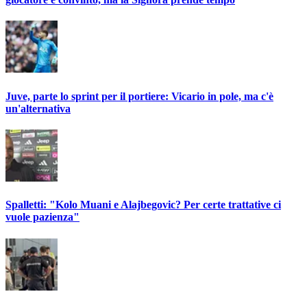
Juve, parte lo sprint per il portiere: Vicario in pole, ma c'è
un'alternativa
Spalletti: "Kolo Muani e Alajbegovic? Per certe trattative ci
vuole pazienza"