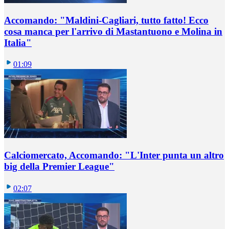
Accomando: "Maldini-Cagliari, tutto fatto! Ecco
cosa manca per l'arrivo di Mastantuono e Molina in
Italia"
01:09
Calciomercato, Accomando: "L'Inter punta un altro
big della Premier League"
02:07