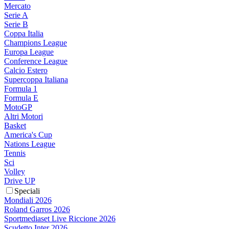
Mercato
Serie A
Serie B
Coppa Italia
Champions League
Europa League
Conference League
Calcio Estero
Supercoppa Italiana
Formula 1
Formula E
MotoGP
Altri Motori
Basket
America's Cup
Nations League
Tennis
Sci
Volley
Drive UP
Speciali
Mondiali 2026
Roland Garros 2026
Sportmediaset Live Riccione 2026
Scudetto Inter 2026