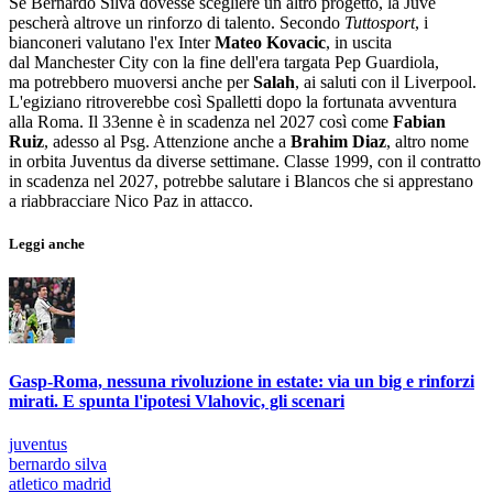
Se Bernardo Silva dovesse scegliere un altro progetto, la Juve
pescherà altrove un rinforzo di talento. Secondo
Tuttosport
, i
bianconeri valutano l'ex Inter
Mateo Kovacic
, in uscita
dal Manchester City con la fine dell'era targata Pep Guardiola,
ma potrebbero muoversi anche per
Salah
, ai saluti con il Liverpool.
L'egiziano ritroverebbe così Spalletti dopo la fortunata avventura
alla Roma. Il 33enne è in scadenza nel 2027 così come
Fabian
Ruiz
, adesso al Psg. Attenzione anche a
Brahim Diaz
, altro nome
in orbita Juventus da diverse settimane. Classe 1999, con il contratto
in scadenza nel 2027, potrebbe salutare i Blancos che si apprestano
a riabbracciare Nico Paz in attacco.
Leggi anche
Gasp-Roma, nessuna rivoluzione in estate: via un big e rinforzi
mirati. E spunta l'ipotesi Vlahovic, gli scenari
juventus
bernardo silva
atletico madrid