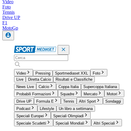
Video
Foto
Tennis
Drive UP
F1
MotoGp
Video
Pressing
Sportmediaset XXL
Foto
Live
Diretta Calcio
Risultati e Classifiche
News Live
Calcio
Coppa Italia
Supercoppa Italiana
Probabili Formazioni
Squadre
Mercato
Motori
Drive UP
Formula E
Tennis
Altri Sport
Sondaggi
Podcast
Lifestyle
Un libro a settimana
Speciali Europei
Speciali Olimpiadi
Speciale Scudetti
Speciali Mondiali
Altri Speciali