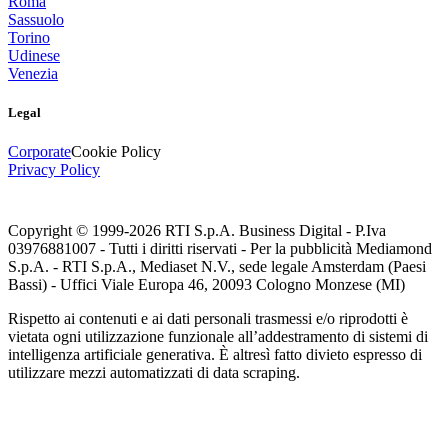
Roma
Sassuolo
Torino
Udinese
Venezia
Legal
Corporate
Cookie Policy
Privacy Policy
Copyright © 1999-
2026
RTI S.p.A. Business Digital - P.Iva
03976881007 - Tutti i diritti riservati - Per la pubblicità Mediamond
S.p.A. - RTI S.p.A., Mediaset N.V., sede legale Amsterdam (Paesi
Bassi) - Uffici Viale Europa 46, 20093 Cologno Monzese (MI)
Rispetto ai contenuti e ai dati personali trasmessi e/o riprodotti è
vietata ogni utilizzazione funzionale all’addestramento di sistemi di
intelligenza artificiale generativa. È altresì fatto divieto espresso di
utilizzare mezzi automatizzati di data scraping.