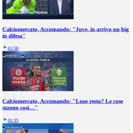
Calciomercato, Accomando: "Juve, in arrivo un big
in difesa"
01:58
Calciomercato, Accomando: "Leao resta? Le cose
stanno così…"
01:35