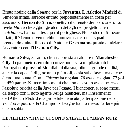
Brutte notizie dalla Spagna per la
Juventus
.
L'Atletico Madrid
di
Simeone infatti, sarebbe entrato prepotentemente in corsa per
assicurarsi
Bernardo Silva,
obiettivo dichiarato dei bianconeri. Lo
rivela
Marca
che aggiunge alcuni dettagli del progetto che i
Colchoners
hanno in testa per il portoghese. Nelle idee di Simeone
infatti, il 31enne diventerebbe il nuovo leader della squadra
prendendo quindi il posto di Antoine
Griezmann,
pronto a iniziare
l'avventura con
l'Orlando City.
Bernardo Silva, 31 anni, che si appresta a salutare il
Manchester
City
da parametro zero dopo nove anni, sarà un pilastro del
Portogallo ai prossimi Mondiali: dalla sua, oltre la grande qualità, ha
anche la capacità di giocare in più ruoli, ossia sulla fascia ma anche
dietro una punta. Con i
Citizens
ha regalato 76 assist e siglato 77 gol
in 459 partite. Numeri importanti che non a caso lo avevano reso
l'assoluta priorità della Juve per l'estate. I bianconeri si sono mossi
da tempo con il noto agente
Jorge Mendes
, ma l'inserimento
dell'Atletico Madrid e la probabile mancata partecipazione della
Vecchia Signora
alla Champions League hanno messo l'affare più
che in salita.
LE ALTERNATIVE: CI SONO SALAH E FABIAN RUIZ