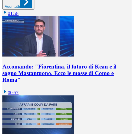
Vedi tutti
01:58
Accomando: "Fiorentina, il futuro di Kean e il
sogno Mastantuono. Ecco le mosse di Como e
Roma"
00:57