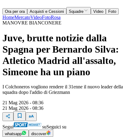
Ora per ora
Acquisti e Cessioni
Squadre
Video
Foto
Home
Mercato
Video
Foto
Rosa
MANOVRE BIANCONERE
Juve, brutte notizie dalla
Spagna per Bernardo Silva:
Atletico Madrid all'assalto,
Simeone ha un piano
I Colchoneros vogliono rendere il 31enne il nuovo leader della
squadra dopo l'addio di Griezmann
21 Mag 2026 - 08:36
21 Mag 2026 - 08:36
Segui
su
Seguici su
whatsapp
discover