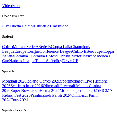
Video
Foto
Live e Risultati
Live
Diretta Calcio
Risultati e Classifiche
Sezioni
Calcio
Mercato
Serie A
Serie B
Coppa Italia
Champions
League
Europa League
Conference League
Calcio Estero
Supercoppa
Italiana
Formula 1
Formula E
MotoGP
Altri Motori
Basket
America's
Cup
Nations League
Tennis
Sci
Volley
Drive UP
Speciali
Mondiali 2026
Roland Garros 2026
Sportmediaset Live Riccione
2026
Scudetto Inter 2026
Olimpiadi Invernali Milano Cortina
2026
Super Bowl 2026
Eicma 2025
Mondiale per club 2025
EICMA
Riding Fest 2025
Paralimpiadi Parigi 2024
Olimpiadi Parigi
2024
Euro 2024
Squadra Serie A