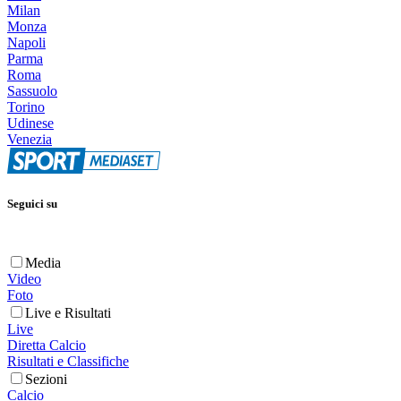
Milan
Monza
Napoli
Parma
Roma
Sassuolo
Torino
Udinese
Venezia
Seguici su
Media
Video
Foto
Live e Risultati
Live
Diretta Calcio
Risultati e Classifiche
Sezioni
Calcio