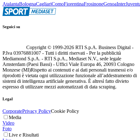
Atalanta
Bologna
Cagliari
Como
Fiorentina
Frosinone
Genoa
Inter
Juvent
Seguici su
Copyright © 1999-
2026
RTI S.p.A. Business Digital -
P.Iva 03976881007 - Tutti i diritti riservati - Per la pubblicità
Mediamond S.p.A. - RTI S.p.A., Mediaset N.V., sede legale
Amsterdam (Paesi Bassi) - Uffici Viale Europa 46, 20093 Cologno
Monzese (MI)
Rispetto ai contenuti e ai dati personali trasmessi e/o
riprodotti è vietata ogni utilizzazione funzionale all’addestramento di
sistemi di intelligenza artificiale generativa. È altresì fatto divieto
espresso di utilizzare mezzi automatizzati di data scraping.
Legal
Corporate
Privacy Policy
Cookie Policy
Media
Video
Foto
Live e Risultati