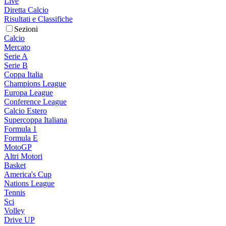
Live
Diretta Calcio
Risultati e Classifiche
Sezioni
Calcio
Mercato
Serie A
Serie B
Coppa Italia
Champions League
Europa League
Conference League
Calcio Estero
Supercoppa Italiana
Formula 1
Formula E
MotoGP
Altri Motori
Basket
America's Cup
Nations League
Tennis
Sci
Volley
Drive UP