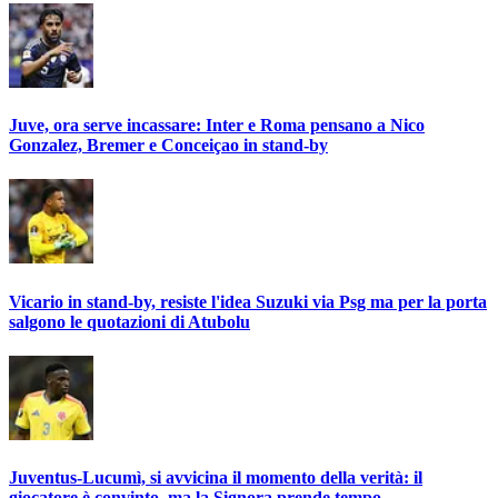
Juve, ora serve incassare: Inter e Roma pensano a Nico
Gonzalez, Bremer e Conceiçao in stand-by
Vicario in stand-by, resiste l'idea Suzuki via Psg ma per la porta
salgono le quotazioni di Atubolu
Juventus-Lucumì, si avvicina il momento della verità: il
giocatore è convinto, ma la Signora prende tempo