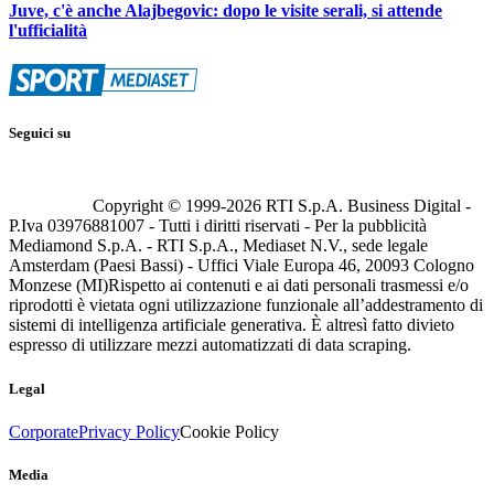
Juve, c'è anche Alajbegovic: dopo le visite serali, si attende
l'ufficialità
Seguici su
Copyright © 1999-
2026
RTI S.p.A. Business Digital -
P.Iva 03976881007 - Tutti i diritti riservati - Per la pubblicità
Mediamond S.p.A. - RTI S.p.A., Mediaset N.V., sede legale
Amsterdam (Paesi Bassi) - Uffici Viale Europa 46, 20093 Cologno
Monzese (MI)
Rispetto ai contenuti e ai dati personali trasmessi e/o
riprodotti è vietata ogni utilizzazione funzionale all’addestramento di
sistemi di intelligenza artificiale generativa. È altresì fatto divieto
espresso di utilizzare mezzi automatizzati di data scraping.
Legal
Corporate
Privacy Policy
Cookie Policy
Media