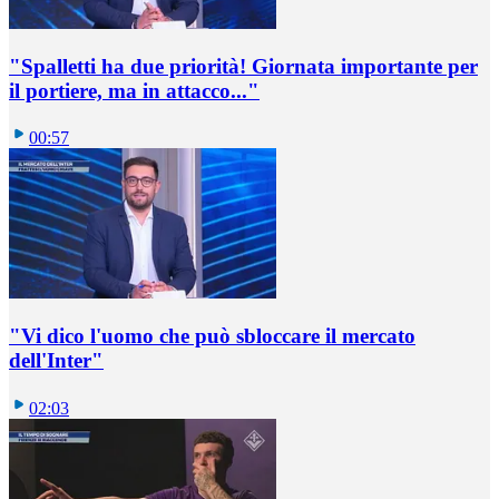
"Spalletti ha due priorità! Giornata importante per
il portiere, ma in attacco..."
00:57
"Vi dico l'uomo che può sbloccare il mercato
dell'Inter"
02:03