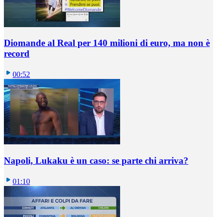
Diomande al Real per 140 milioni di euro, ma non è
record
00:52
Napoli, Lukaku è un caso: se parte chi arriva?
01:10