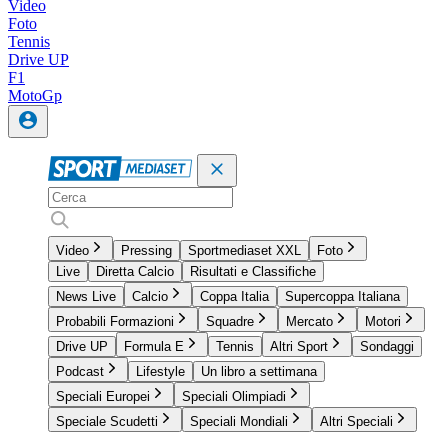
Video
Foto
Tennis
Drive UP
F1
MotoGp
Video
Pressing
Sportmediaset XXL
Foto
Live
Diretta Calcio
Risultati e Classifiche
News Live
Calcio
Coppa Italia
Supercoppa Italiana
Probabili Formazioni
Squadre
Mercato
Motori
Drive UP
Formula E
Tennis
Altri Sport
Sondaggi
Podcast
Lifestyle
Un libro a settimana
Speciali Europei
Speciali Olimpiadi
Speciale Scudetti
Speciali Mondiali
Altri Speciali