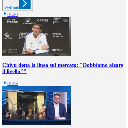
Vedi tutti
01:30
Chivu detta la linea sul mercato: "Dobbiamo alzare
il livello""
01:28