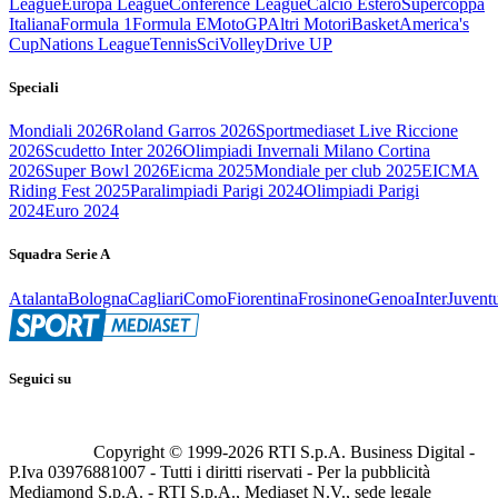
League
Europa League
Conference League
Calcio Estero
Supercoppa
Italiana
Formula 1
Formula E
MotoGP
Altri Motori
Basket
America's
Cup
Nations League
Tennis
Sci
Volley
Drive UP
Speciali
Mondiali 2026
Roland Garros 2026
Sportmediaset Live Riccione
2026
Scudetto Inter 2026
Olimpiadi Invernali Milano Cortina
2026
Super Bowl 2026
Eicma 2025
Mondiale per club 2025
EICMA
Riding Fest 2025
Paralimpiadi Parigi 2024
Olimpiadi Parigi
2024
Euro 2024
Squadra Serie A
Atalanta
Bologna
Cagliari
Como
Fiorentina
Frosinone
Genoa
Inter
Juvent
Seguici su
Copyright © 1999-
2026
RTI S.p.A. Business Digital -
P.Iva 03976881007 - Tutti i diritti riservati - Per la pubblicità
Mediamond S.p.A. - RTI S.p.A., Mediaset N.V., sede legale