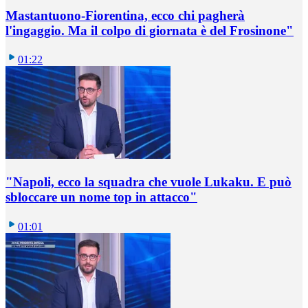
Mastantuono-Fiorentina, ecco chi pagherà
l'ingaggio. Ma il colpo di giornata è del Frosinone"
01:22
"Napoli, ecco la squadra che vuole Lukaku. E può
sbloccare un nome top in attacco"
01:01