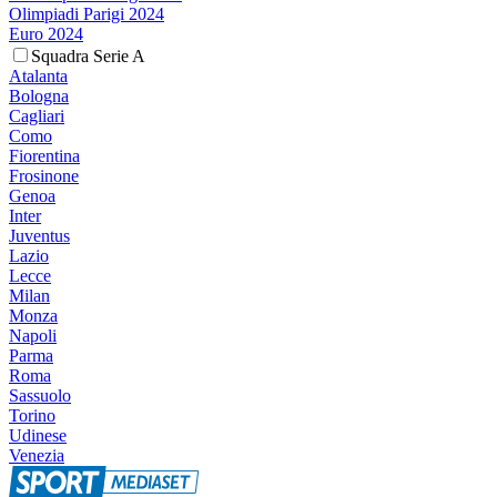
Olimpiadi Parigi 2024
Euro 2024
Squadra Serie A
Atalanta
Bologna
Cagliari
Como
Fiorentina
Frosinone
Genoa
Inter
Juventus
Lazio
Lecce
Milan
Monza
Napoli
Parma
Roma
Sassuolo
Torino
Udinese
Venezia