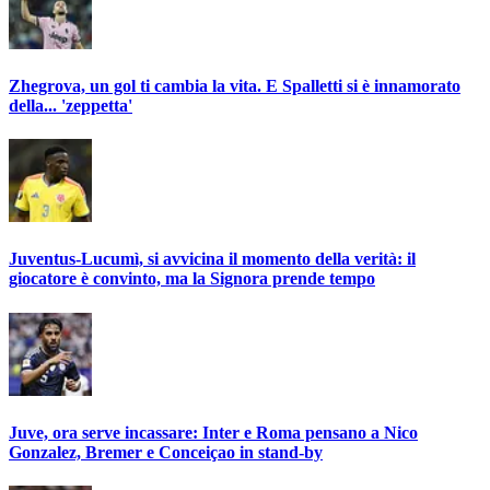
Zhegrova, un gol ti cambia la vita. E Spalletti si è innamorato
della... 'zeppetta'
Juventus-Lucumì, si avvicina il momento della verità: il
giocatore è convinto, ma la Signora prende tempo
Juve, ora serve incassare: Inter e Roma pensano a Nico
Gonzalez, Bremer e Conceiçao in stand-by