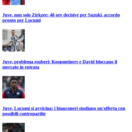
Juve, non solo Zirkzee: 48 ore decisive per Suzuki, accordo
pronto per Lucumi
Juve, problema esuberi: Koopmeiners e David bloccano il
mercato in entrata
Juve, Lucumì si avvicina: i bianconeri studiano un'offerta con
possibili contropartite