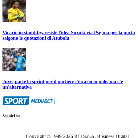
Vicario in stand-by, resiste l'idea Suzuki via Psg ma per la porta
salgono le quotazioni di Atubolu
Juve, parte lo sprint per il portiere: Vicario in pole, ma c'è
un'alternativa
Seguici su
Copyright © 1999-
2026
RTI S.p.A. Business Digital -