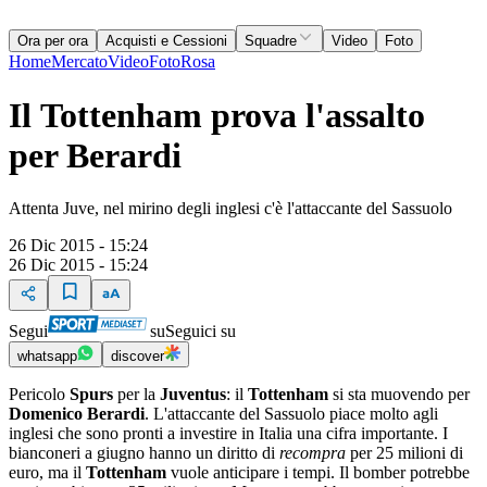
Ora per ora
Acquisti e Cessioni
Squadre
Video
Foto
Home
Mercato
Video
Foto
Rosa
Il Tottenham prova l'assalto
per Berardi
Attenta Juve, nel mirino degli inglesi c'è l'attaccante del Sassuolo
26 Dic 2015 - 15:24
26 Dic 2015 - 15:24
Segui
su
Seguici su
whatsapp
discover
Pericolo
Spurs
per la
Juventus
: il
Tottenham
si sta muovendo per
Domenico Berardi
. L'attaccante del Sassuolo piace molto agli
inglesi che sono pronti a investire in Italia una cifra importante. I
bianconeri a giugno hanno un diritto di
recompra
per 25 milioni di
euro, ma il
Tottenham
vuole anticipare i tempi. Il bomber potrebbe