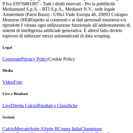
P.Iva 03976881007 - Tutti i diritti riservati - Per la pubblicità
Mediamond S.p.A. - RTI S.p.A., Mediaset N.V., sede legale
Amsterdam (Paesi Bassi) - Uffici Viale Europa 46, 20093 Cologno
Monzese (MI)
Rispetto ai contenuti e ai dati personali trasmessi e/o
riprodotti è vietata ogni utilizzazione funzionale all’addestramento di
sistemi di intelligenza artificiale generativa. È altresì fatto divieto
espresso di utilizzare mezzi automatizzati di data scraping.
Legal
Corporate
Privacy Policy
Cookie Policy
Media
Video
Foto
Live e Risultati
Live
Diretta Calcio
Risultati e Classifiche
Sezioni
Calcio
Mercato
Serie A
Serie B
Coppa Italia
Champions