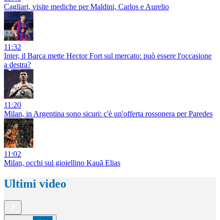
Cagliari, visite mediche per Maldini, Carlos e Aurelio
11:32
Inter, il Barça mette Hector Fort sul mercato: può essere l'occasione
a destra?
11:20
Milan, in Argentina sono sicuri: c'è un'offerta rossonera per Paredes
11:02
Milan, occhi sul gioiellino Kauã Elias
Ultimi video