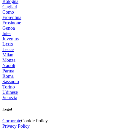
Bologna
Cagliari
Como
Fiorentina
Frosinone
Genoa
Inter
Juventus
Lazio
Lecce
Milan
Monza
Napoli
Parma
Roma
Sassuolo
Torino
Udinese
Venezia
Legal
Corporate
Cookie Policy
Privacy Policy