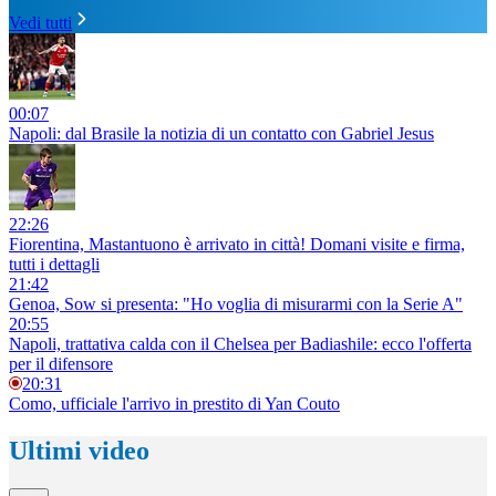
Vedi tutti
00:07
Napoli: dal Brasile la notizia di un contatto con Gabriel Jesus
22:26
Fiorentina, Mastantuono è arrivato in città! Domani visite e firma,
tutti i dettagli
21:42
Genoa, Sow si presenta: "Ho voglia di misurarmi con la Serie A"
20:55
Napoli, trattativa calda con il Chelsea per Badiashile: ecco l'offerta
per il difensore
20:31
Como, ufficiale l'arrivo in prestito di Yan Couto
Ultimi video