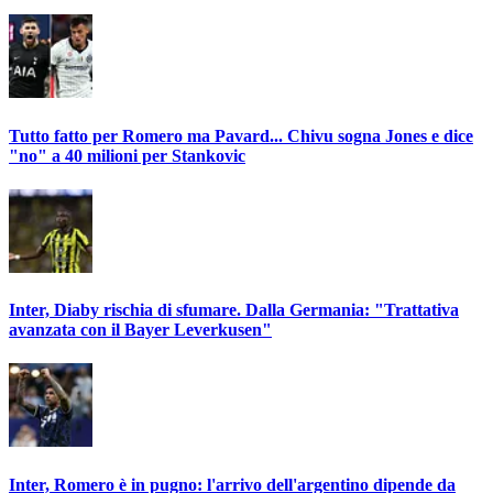
Tutto fatto per Romero ma Pavard... Chivu sogna Jones e dice
"no" a 40 milioni per Stankovic
Inter, Diaby rischia di sfumare. Dalla Germania: "Trattativa
avanzata con il Bayer Leverkusen"
Inter, Romero è in pugno: l'arrivo dell'argentino dipende da