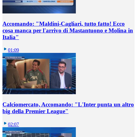
Accomando: "Maldini-Cagliari, tutto fatto! Ecco
cosa manca per l'arrivo di Mastantuono e Molina in
Italia"
01:09
Calciomercato, Accomando: "L'Inter punta un altro
big della Premier League"
02:07