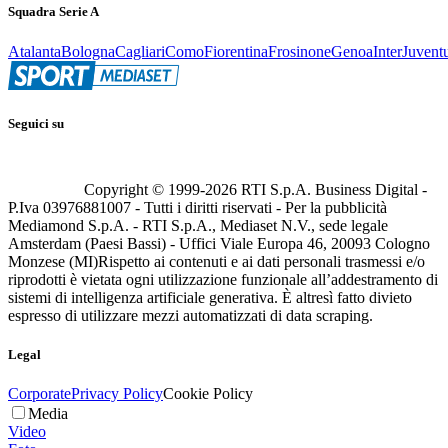
Squadra Serie A
Atalanta
Bologna
Cagliari
Como
Fiorentina
Frosinone
Genoa
Inter
Juvent
Seguici su
Copyright © 1999-
2026
RTI S.p.A. Business Digital -
P.Iva 03976881007 - Tutti i diritti riservati - Per la pubblicità
Mediamond S.p.A. - RTI S.p.A., Mediaset N.V., sede legale
Amsterdam (Paesi Bassi) - Uffici Viale Europa 46, 20093 Cologno
Monzese (MI)
Rispetto ai contenuti e ai dati personali trasmessi e/o
riprodotti è vietata ogni utilizzazione funzionale all’addestramento di
sistemi di intelligenza artificiale generativa. È altresì fatto divieto
espresso di utilizzare mezzi automatizzati di data scraping.
Legal
Corporate
Privacy Policy
Cookie Policy
Media
Video