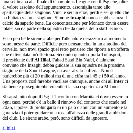
una settimana alla finale di Champions League con il Psg che, oltre
al valore assoluto dell'appuntamento, assomiglia tanto allo
spartiacque della stagione. Vinci e sei un eroe, perdi e sei quello che
ha buttato via una stagione. Simone
Inzaghi
conosce abbastanza il
calcio da saperlo bene. La concentrazione per Monaco dovrà essere
totale, sia da parte della squadra che da quella dello staff tecnico.
Ecco perché le sirene arabe per l'allenatore nerazzurro al momento
sono messe da parte. Difficile però pensare che, in un angolino del
cervello, non trovi spazio quel retro pensiero che riporta a un'offerta
che è diventata un'offertona. Secondo quanto riporta Tuttosport,
il presidente dell’
Al Hilal
, Fahad Saad Bin Nafel, è talmente
convinto che Inzaghi debba guidare la sua squadra nella prossima
stagione della Saudi League, da aver alzato l'offerta. Non si
parlerebbe più di 20 milioni ma di una cifra tra i 45 e i
50
all'anno.
Una proposta così farebbe vacillare chiunque, anche chi all'
Inter
ci
sta bene e proseguirebbe volentieri la sua esperienza a Milano.
Si saprà tutto dopo il Psg. L'incontro con Marotta ci dovrà essere in
ogni caso, perché c'è in ballo il rinnovo del contratto che scade nel
2026, l'ipotesi di prolungarlo di un paio d'anni con un aumento e la
garanzia di poter guidare una rosa all'altezza delle grandi ambizioni
del club. Le sirene arabe, però, sono difficili da ignorare.
al hilal