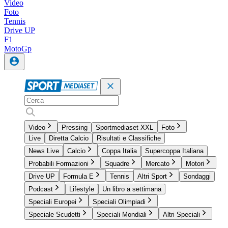
Video
Foto
Tennis
Drive UP
F1
MotoGp
Video
Pressing
Sportmediaset XXL
Foto
Live
Diretta Calcio
Risultati e Classifiche
News Live
Calcio
Coppa Italia
Supercoppa Italiana
Probabili Formazioni
Squadre
Mercato
Motori
Drive UP
Formula E
Tennis
Altri Sport
Sondaggi
Podcast
Lifestyle
Un libro a settimana
Speciali Europei
Speciali Olimpiadi
Speciale Scudetti
Speciali Mondiali
Altri Speciali