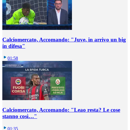
Calciomercato, Accomando: "Juve, in arrivo un big
in difesa"
01:58
Calciomercato, Accomando: "Leao resta? Le cose
stanno così…"
01:35