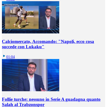
Calciomercato, Accomando: "Napoli, ecco cosa
succede con Lukaku"
01:04
Follie turche: nessuno in Serie A guadagna quanto
Salah al Trabzonspor