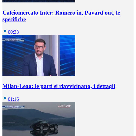
Calciomercato Inter: Romero in, Pavard out, le
specifiche
00:33
Milan-Leao: le parti si riavvicinano, i dettagli
01:16