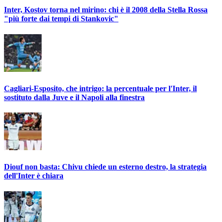
Inter, Kostov torna nel mirino: chi è il 2008 della Stella Rossa
"più forte dai tempi di Stankovic"
Cagliari-Esposito, che intrigo: la percentuale per l'Inter, il
sostituto dalla Juve e il Napoli alla finestra
Diouf non basta: Chivu chiede un esterno destro, la strategia
dell'Inter è chiara