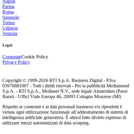
Napoli
Parma
Roma
Sassuolo
Torino
Udinese
Venezia
Legal
Corporate
Cookie Policy
Privacy Policy
Copyright © 1999-
2026
RTI S.p.A. Business Digital - P.Iva
03976881007 - Tutti i diritti riservati - Per la pubblicità Mediamond
S.p.A. - RTI S.p.A., Mediaset N.V., sede legale Amsterdam (Paesi
Bassi) - Uffici Viale Europa 46, 20093 Cologno Monzese (MI)
Rispetto ai contenuti e ai dati personali trasmessi e/o riprodotti è
vietata ogni utilizzazione funzionale all’addestramento di sistemi di
intelligenza artificiale generativa. È altresì fatto divieto espresso di
utilizzare mezzi automatizzati di data scraping.