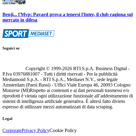
Benji... l'Mvp: Pavard prova a tenersi l'Inter, il club ragiona sul
mercato in difesa
Seguici su
Copyright © 1999-
2026
RTI S.p.A. Business Digital -
P.Iva 03976881007 - Tutti i diritti riservati - Per la pubblicità
Mediamond S.p.A. - RTI S.p.A., Mediaset N.V., sede legale
Amsterdam (Paesi Bassi) - Uffici Viale Europa 46, 20093 Cologno
Monzese (MI)
Rispetto ai contenuti e ai dati personali trasmessi e/o
riprodotti è vietata ogni utilizzazione funzionale all’addestramento di
sistemi di intelligenza artificiale generativa. È altresì fatto divieto
espresso di utilizzare mezzi automatizzati di data scraping.
Legal
Corporate
Privacy Policy
Cookie Policy