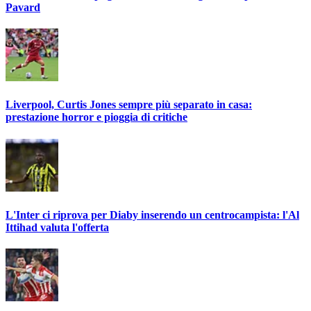
Pavard
Liverpool, Curtis Jones sempre più separato in casa:
prestazione horror e pioggia di critiche
L'Inter ci riprova per Diaby inserendo un centrocampista: l'Al
Ittihad valuta l'offerta