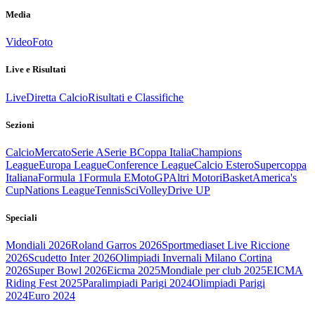
Media
Video
Foto
Live e Risultati
Live
Diretta Calcio
Risultati e Classifiche
Sezioni
Calcio
Mercato
Serie A
Serie B
Coppa Italia
Champions
League
Europa League
Conference League
Calcio Estero
Supercoppa
Italiana
Formula 1
Formula E
MotoGP
Altri Motori
Basket
America's
Cup
Nations League
Tennis
Sci
Volley
Drive UP
Speciali
Mondiali 2026
Roland Garros 2026
Sportmediaset Live Riccione
2026
Scudetto Inter 2026
Olimpiadi Invernali Milano Cortina
2026
Super Bowl 2026
Eicma 2025
Mondiale per club 2025
EICMA
Riding Fest 2025
Paralimpiadi Parigi 2024
Olimpiadi Parigi
2024
Euro 2024