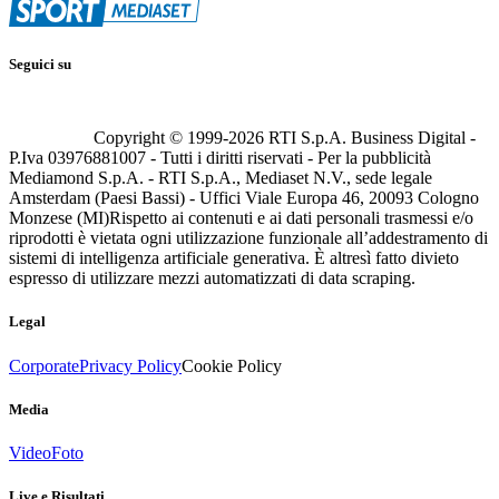
Seguici su
Copyright © 1999-
2026
RTI S.p.A. Business Digital -
P.Iva 03976881007 - Tutti i diritti riservati - Per la pubblicità
Mediamond S.p.A. - RTI S.p.A., Mediaset N.V., sede legale
Amsterdam (Paesi Bassi) - Uffici Viale Europa 46, 20093 Cologno
Monzese (MI)
Rispetto ai contenuti e ai dati personali trasmessi e/o
riprodotti è vietata ogni utilizzazione funzionale all’addestramento di
sistemi di intelligenza artificiale generativa. È altresì fatto divieto
espresso di utilizzare mezzi automatizzati di data scraping.
Legal
Corporate
Privacy Policy
Cookie Policy
Media
Video
Foto
Live e Risultati