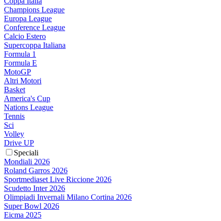
Coppa Italia
Champions League
Europa League
Conference League
Calcio Estero
Supercoppa Italiana
Formula 1
Formula E
MotoGP
Altri Motori
Basket
America's Cup
Nations League
Tennis
Sci
Volley
Drive UP
Speciali
Mondiali 2026
Roland Garros 2026
Sportmediaset Live Riccione 2026
Scudetto Inter 2026
Olimpiadi Invernali Milano Cortina 2026
Super Bowl 2026
Eicma 2025