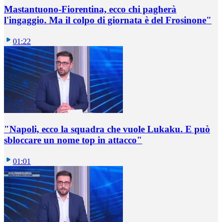
Mastantuono-Fiorentina, ecco chi pagherà
l'ingaggio. Ma il colpo di giornata è del Frosinone"
01:22
"Napoli, ecco la squadra che vuole Lukaku. E può
sbloccare un nome top in attacco"
01:01