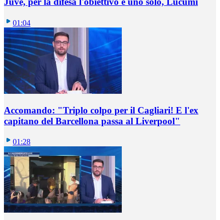
Juve, per la difesa l'obiettivo è uno solo, Lucumì
01:04
Accomando: "Triplo colpo per il Cagliari! E l'ex
capitano del Barcellona passa al Liverpool"
01:28