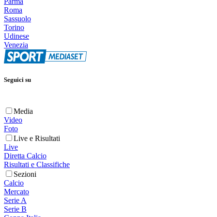
Parma
Roma
Sassuolo
Torino
Udinese
Venezia
Seguici su
Media
Video
Foto
Live e Risultati
Live
Diretta Calcio
Risultati e Classifiche
Sezioni
Calcio
Mercato
Serie A
Serie B