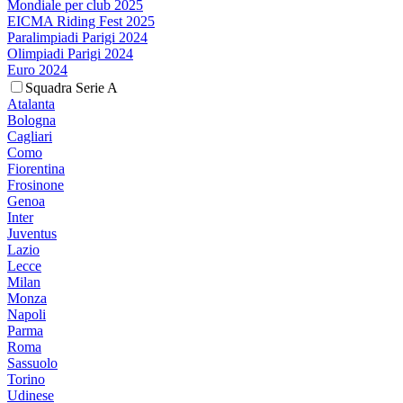
Mondiale per club 2025
EICMA Riding Fest 2025
Paralimpiadi Parigi 2024
Olimpiadi Parigi 2024
Euro 2024
Squadra Serie A
Atalanta
Bologna
Cagliari
Como
Fiorentina
Frosinone
Genoa
Inter
Juventus
Lazio
Lecce
Milan
Monza
Napoli
Parma
Roma
Sassuolo
Torino
Udinese