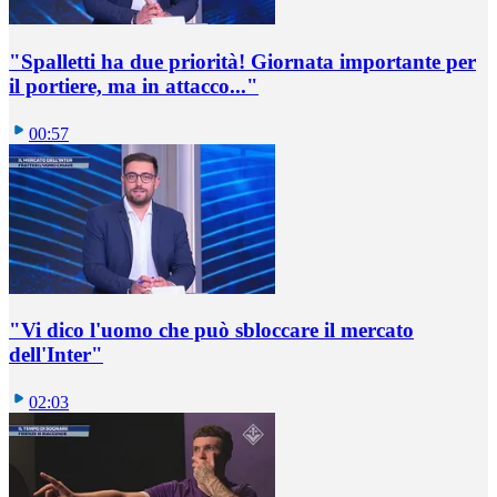
"Spalletti ha due priorità! Giornata importante per
il portiere, ma in attacco..."
00:57
"Vi dico l'uomo che può sbloccare il mercato
dell'Inter"
02:03