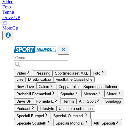
Video
Foto
Tennis
Drive UP
F1
MotoGp
Video
Pressing
Sportmediaset XXL
Foto
Live
Diretta Calcio
Risultati e Classifiche
News Live
Calcio
Coppa Italia
Supercoppa Italiana
Probabili Formazioni
Squadre
Mercato
Motori
Drive UP
Formula E
Tennis
Altri Sport
Sondaggi
Podcast
Lifestyle
Un libro a settimana
Speciali Europei
Speciali Olimpiadi
Speciale Scudetti
Speciali Mondiali
Altri Speciali