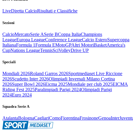
Live
Diretta Calcio
Risultati e Classifiche
Sezioni
Calcio
Mercato
Serie A
Serie B
Coppa Italia
Champions
League
Europa League
Conference League
Calcio Estero
Supercoppa
Italiana
Formula 1
Formula E
MotoGP
Altri Motori
Basket
America's
Cup
Nations League
Tennis
Sci
Volley
Drive UP
Speciali
Mondiali 2026
Roland Garros 2026
Sportmediaset Live Riccione
2026
Scudetto Inter 2026
Olimpiadi Invernali Milano Cortina
2026
Super Bowl 2026
Eicma 2025
Mondiale per club 2025
EICMA
Riding Fest 2025
Paralimpiadi Parigi 2024
Olimpiadi Parigi
2024
Euro 2024
Squadra Serie A
Atalanta
Bologna
Cagliari
Como
Fiorentina
Frosinone
Genoa
Inter
Juvent