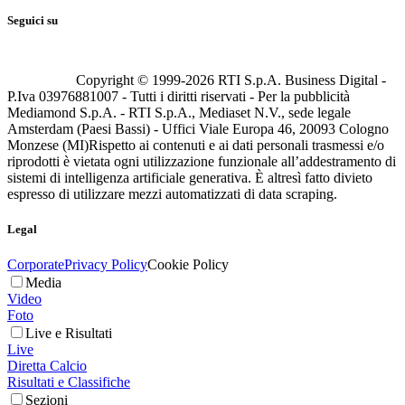
Seguici su
Copyright © 1999-
2026
RTI S.p.A. Business Digital -
P.Iva 03976881007 - Tutti i diritti riservati - Per la pubblicità
Mediamond S.p.A. - RTI S.p.A., Mediaset N.V., sede legale
Amsterdam (Paesi Bassi) - Uffici Viale Europa 46, 20093 Cologno
Monzese (MI)
Rispetto ai contenuti e ai dati personali trasmessi e/o
riprodotti è vietata ogni utilizzazione funzionale all’addestramento di
sistemi di intelligenza artificiale generativa. È altresì fatto divieto
espresso di utilizzare mezzi automatizzati di data scraping.
Legal
Corporate
Privacy Policy
Cookie Policy
Media
Video
Foto
Live e Risultati
Live
Diretta Calcio
Risultati e Classifiche
Sezioni