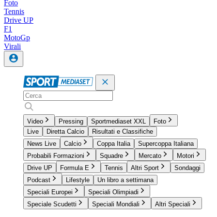
Foto
Tennis
Drive UP
F1
MotoGp
Virali
Video
Pressing
Sportmediaset XXL
Foto
Live
Diretta Calcio
Risultati e Classifiche
News Live
Calcio
Coppa Italia
Supercoppa Italiana
Probabili Formazioni
Squadre
Mercato
Motori
Drive UP
Formula E
Tennis
Altri Sport
Sondaggi
Podcast
Lifestyle
Un libro a settimana
Speciali Europei
Speciali Olimpiadi
Speciale Scudetti
Speciali Mondiali
Altri Speciali