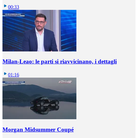
00:33
Milan-Leao: le parti si riavvicinano, i dettagli
01:16
Morgan Midsummer Coupé