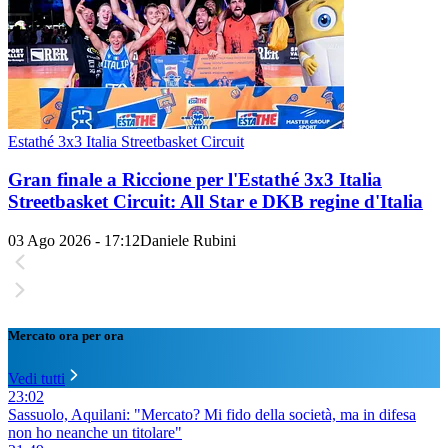
Estathé 3x3 Italia Streetbasket Circuit
Gran finale a Riccione per l'Estathé 3x3 Italia
Streetbasket Circuit: All Star e DKB regine d'Italia
03 Ago 2026 - 17:12
Daniele Rubini
Mercato ora per ora
Vedi tutti
23:02
Sassuolo, Aquilani: "Mercato? Mi fido della società, ma in difesa
non ho neanche un titolare"