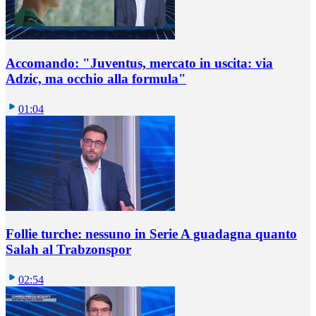
Accomando: "Juventus, mercato in uscita: via
Adzic, ma occhio alla formula"
01:04
Follie turche: nessuno in Serie A guadagna quanto
Salah al Trabzonspor
02:54