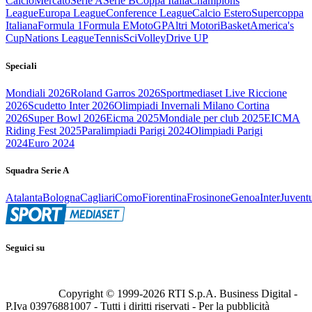
Calcio
Mercato
Serie A
Serie B
Coppa Italia
Champions
League
Europa League
Conference League
Calcio Estero
Supercoppa
Italiana
Formula 1
Formula E
MotoGP
Altri Motori
Basket
America's
Cup
Nations League
Tennis
Sci
Volley
Drive UP
Speciali
Mondiali 2026
Roland Garros 2026
Sportmediaset Live Riccione
2026
Scudetto Inter 2026
Olimpiadi Invernali Milano Cortina
2026
Super Bowl 2026
Eicma 2025
Mondiale per club 2025
EICMA
Riding Fest 2025
Paralimpiadi Parigi 2024
Olimpiadi Parigi
2024
Euro 2024
Squadra Serie A
Atalanta
Bologna
Cagliari
Como
Fiorentina
Frosinone
Genoa
Inter
Juvent
Seguici su
Copyright © 1999-
2026
RTI S.p.A. Business Digital -
P.Iva 03976881007 - Tutti i diritti riservati - Per la pubblicità