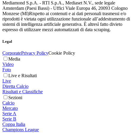
Mediamond S.p.A. - RTI S.p.A., Mediaset N.V., sede legale
Amsterdam (Paesi Bassi) - Uffici Viale Europa 46, 20093 Cologno
Monzese (MI)
Rispetto ai contenuti e ai dati personali trasmessi e/o
riprodotti è vietata ogni utilizzazione funzionale all’addestramento di
sistemi di intelligenza artificiale generativa. È altresì fatto divieto
espresso di utilizzare mezzi automatizzati di data scraping.
Legal
Corporate
Privacy Policy
Cookie Policy
Media
Video
Foto
Live e Risultati
Live
Diretta Calcio
Risultati e Classifiche
Sezioni
Calcio
Mercato
Serie A
Serie B
Coppa Italia
Champions League