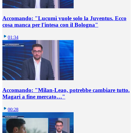
Accomando: "Lucumì vuole solo la Juventus. Ecco
cosa manca per l'intesa con il Bologna"
01:34
Accomando: "Milan-Leao, potrebbe cambiare tutto.
Magari a fine mercato…"
00:28