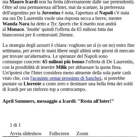
ma
Mauro Icardi
non ha fretta (diversamente dalle sue pretendenti).
Oltre ad una permanenza all'Inter, mai da scartare, la preferenza
dell'argentino per la
Juventus
è nota, l'apertura al
Napoli
c'è stata
ma ora De Laurentiis vuole una risposta secca a breve, mentre
Wanda Nara
ha detto a
Tyc Sports
che il marito non andrà
al
Monaco
. 'Inutile' quindi l'offerta da 65 milioni fatta dai
biancorossi per il centravanti 26enne.
La strategia degli azzurri è chiara: vogliono un sì (o un no) entro fine
settimana, per avere le mani libere negli ultimi sette giorni di mercato
per trovare un'alternativa. Le speranze del Napoli sono
comunque concrete:
65 milioni più bonus
l'offerta di De Laurentiis,
con la possibilità di inserire
Milik
per abbassare la quota fissa.
Un'ipotesi che l'Inter considera meno attraente della sola parte cash
visto che, con
l'acquisto ormai prossimo di Sanchez
, si potrebbe
puntare su
Llorente
a costo zero e destinare una bella fetta dei soldi
di Icardi per un rinforzo top a centrocampo.
April Summers, messaggio a Icardi: "Resta all'Inter!"
1
di 1
Avvia slideshow
Fullscreen
Zoom