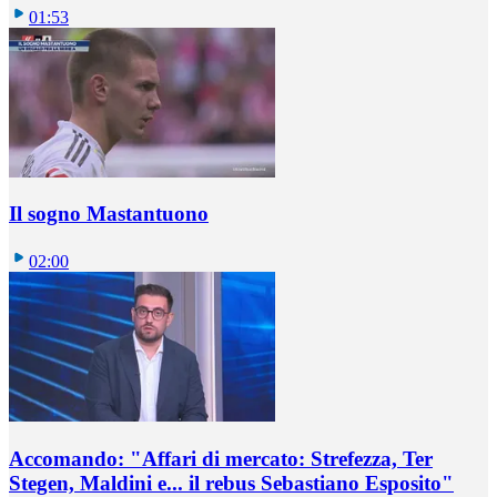
01:53
Il sogno Mastantuono
02:00
Accomando: "Affari di mercato: Strefezza, Ter
Stegen, Maldini e... il rebus Sebastiano Esposito"