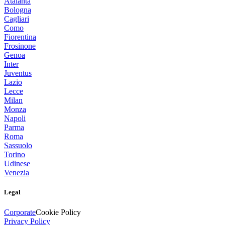
Atalanta
Bologna
Cagliari
Como
Fiorentina
Frosinone
Genoa
Inter
Juventus
Lazio
Lecce
Milan
Monza
Napoli
Parma
Roma
Sassuolo
Torino
Udinese
Venezia
Legal
Corporate
Cookie Policy
Privacy Policy