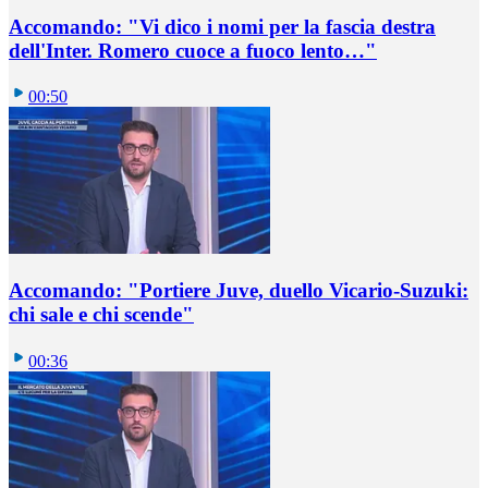
Accomando: "Vi dico i nomi per la fascia destra
dell'Inter. Romero cuoce a fuoco lento…"
00:50
Accomando: "Portiere Juve, duello Vicario-Suzuki:
chi sale e chi scende"
00:36