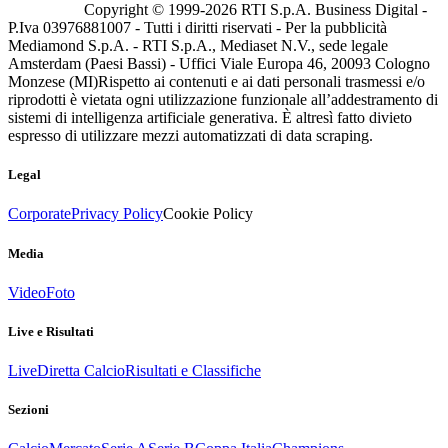
Copyright © 1999-
2026
RTI S.p.A. Business Digital -
P.Iva 03976881007 - Tutti i diritti riservati - Per la pubblicità
Mediamond S.p.A. - RTI S.p.A., Mediaset N.V., sede legale
Amsterdam (Paesi Bassi) - Uffici Viale Europa 46, 20093 Cologno
Monzese (MI)
Rispetto ai contenuti e ai dati personali trasmessi e/o
riprodotti è vietata ogni utilizzazione funzionale all’addestramento di
sistemi di intelligenza artificiale generativa. È altresì fatto divieto
espresso di utilizzare mezzi automatizzati di data scraping.
Legal
Corporate
Privacy Policy
Cookie Policy
Media
Video
Foto
Live e Risultati
Live
Diretta Calcio
Risultati e Classifiche
Sezioni