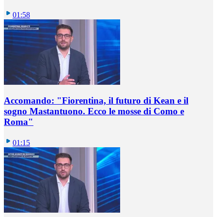
01:58
Accomando: "Fiorentina, il futuro di Kean e il
sogno Mastantuono. Ecco le mosse di Como e
Roma"
01:15