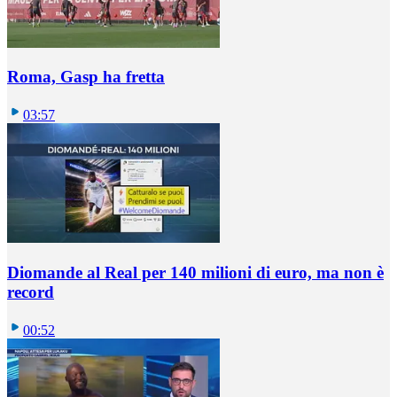
Roma, Gasp ha fretta
03:57
Diomande al Real per 140 milioni di euro, ma non è
record
00:52