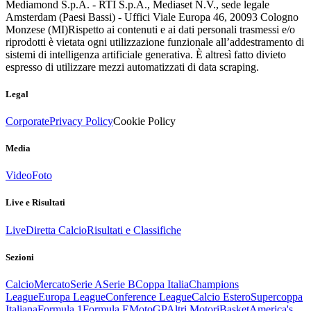
Mediamond S.p.A. - RTI S.p.A., Mediaset N.V., sede legale
Amsterdam (Paesi Bassi) - Uffici Viale Europa 46, 20093 Cologno
Monzese (MI)
Rispetto ai contenuti e ai dati personali trasmessi e/o
riprodotti è vietata ogni utilizzazione funzionale all’addestramento di
sistemi di intelligenza artificiale generativa. È altresì fatto divieto
espresso di utilizzare mezzi automatizzati di data scraping.
Legal
Corporate
Privacy Policy
Cookie Policy
Media
Video
Foto
Live e Risultati
Live
Diretta Calcio
Risultati e Classifiche
Sezioni
Calcio
Mercato
Serie A
Serie B
Coppa Italia
Champions
League
Europa League
Conference League
Calcio Estero
Supercoppa
Italiana
Formula 1
Formula E
MotoGP
Altri Motori
Basket
America's