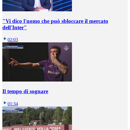
"Vi dico l'uomo che può sbloccare il mercato
dell'Inter"
02:03
Il tempo di sognare
01:34