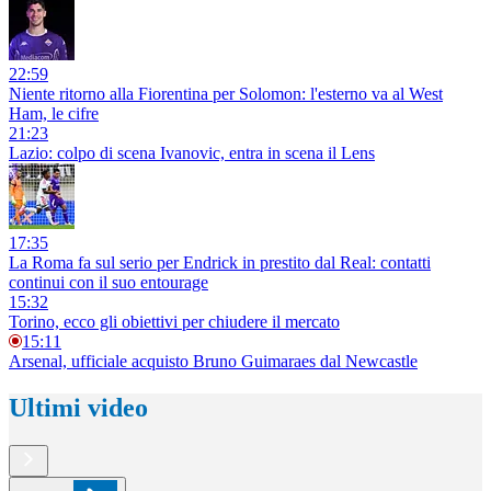
22:59
Niente ritorno alla Fiorentina per Solomon: l'esterno va al West
Ham, le cifre
21:23
Lazio: colpo di scena Ivanovic, entra in scena il Lens
17:35
La Roma fa sul serio per Endrick in prestito dal Real: contatti
continui con il suo entourage
15:32
Torino, ecco gli obiettivi per chiudere il mercato
15:11
Arsenal, ufficiale acquisto Bruno Guimaraes dal Newcastle
Ultimi video