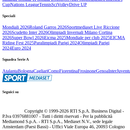
Cup
Nations League
Tennis
Sci
Volley
Drive UP
Speciali
Mondiali 2026
Roland Garros 2026
Sportmediaset Live Riccione
2026
Scudetto Inter 2026
Olimpiadi Invernali Milano Cortina
2026
Super Bowl 2026
Eicma 2025
Mondiale per club 2025
EICMA
Riding Fest 2025
Paralimpiadi Parigi 2024
Olimpiadi Parigi
2024
Euro 2024
Squadra Serie A
Atalanta
Bologna
Cagliari
Como
Fiorentina
Frosinone
Genoa
Inter
Juvent
Seguici su
Copyright © 1999-
2026
RTI S.p.A. Business Digital -
P.Iva 03976881007 - Tutti i diritti riservati - Per la pubblicità
Mediamond S.p.A. - RTI S.p.A., Mediaset N.V., sede legale
Amsterdam (Paesi Bassi) - Uffici Viale Europa 46, 20093 Cologno