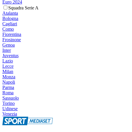
Euro 2024
Squadra Serie A
Atalanta
Bologna
Cagliari
Como
Fiorentina
Frosinone
Genoa
Inter
Juventus
Lazio
Lecce
Milan
Monza
Napoli
Parma
Roma
Sassuolo
Torino
Udinese
Venezia