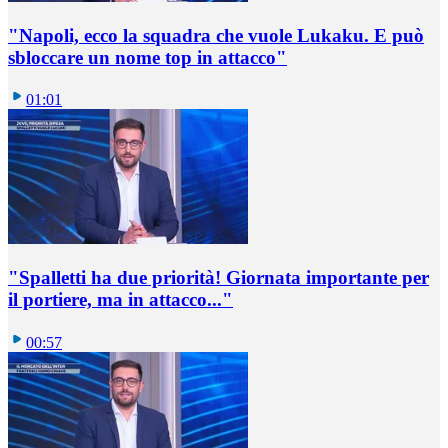
"Napoli, ecco la squadra che vuole Lukaku. E può
sbloccare un nome top in attacco"
01:01
"Spalletti ha due priorità! Giornata importante per
il portiere, ma in attacco..."
00:57