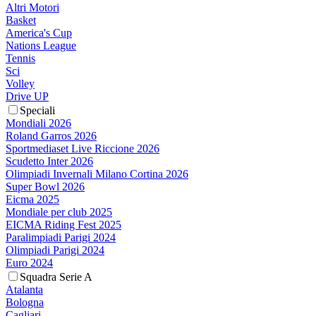
Altri Motori
Basket
America's Cup
Nations League
Tennis
Sci
Volley
Drive UP
Speciali
Mondiali 2026
Roland Garros 2026
Sportmediaset Live Riccione 2026
Scudetto Inter 2026
Olimpiadi Invernali Milano Cortina 2026
Super Bowl 2026
Eicma 2025
Mondiale per club 2025
EICMA Riding Fest 2025
Paralimpiadi Parigi 2024
Olimpiadi Parigi 2024
Euro 2024
Squadra Serie A
Atalanta
Bologna
Cagliari