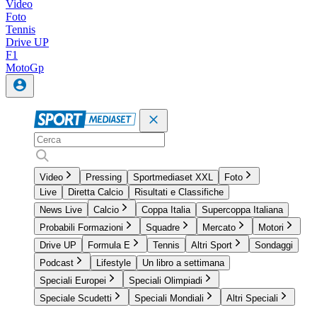
Video
Foto
Tennis
Drive UP
F1
MotoGp
Video
Pressing
Sportmediaset XXL
Foto
Live
Diretta Calcio
Risultati e Classifiche
News Live
Calcio
Coppa Italia
Supercoppa Italiana
Probabili Formazioni
Squadre
Mercato
Motori
Drive UP
Formula E
Tennis
Altri Sport
Sondaggi
Podcast
Lifestyle
Un libro a settimana
Speciali Europei
Speciali Olimpiadi
Speciale Scudetti
Speciali Mondiali
Altri Speciali