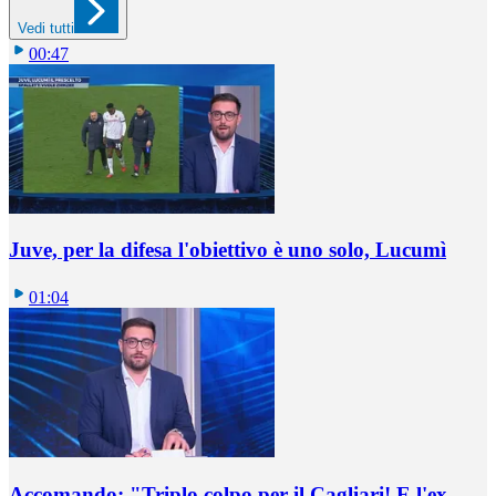
Vedi tutti
00:47
Juve, per la difesa l'obiettivo è uno solo, Lucumì
01:04
Accomando: "Triplo colpo per il Cagliari! E l'ex