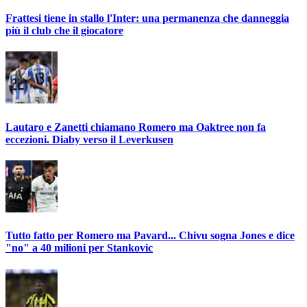
Frattesi tiene in stallo l'Inter: una permanenza che danneggia
più il club che il giocatore
Lautaro e Zanetti chiamano Romero ma Oaktree non fa
eccezioni. Diaby verso il Leverkusen
Tutto fatto per Romero ma Pavard... Chivu sogna Jones e dice
"no" a 40 milioni per Stankovic