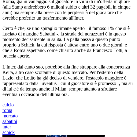
Roma, già in vantaggio sul giocatore in virtù di un'offerta migliore
(alla Samp andrebbero 6 milioni subito e altri 32 pagabili in cinque
anni) ma sempre alla prese con le perplessità del giocatore che
avrebbe preferito un trasferimento all'Inter.
Certo è che, se uno spiraglio rimane aperto - il famoso 1% che si è
lasciato di margine Sabatini -, la strada dei nerazzurri è in questo
momento decisamente in salita. La palla passa a questo punto
proprio a Schick, la cui risposta è attesa entro uno o due giorni, e
che a Roma aspettano, come chiarito anche da Francesco Totti, a
braccia aperte.
L'Inter, dal canto suo, potrebbe alla fine strappare alla concorrenza
Keita, altro caso scottante di questo mercato. Per l'esterno della
Lazio, che Lotito ha già deciso di vendere, l'ostacolo maggiore è
rappresentato dalla Juventus - cui il giocatore si è promesso -, ma su
di lui c'è da tempo anche il Milan, sempre attento a sfruttare
eventuali occasioni dell'ultima ora.
calcio
roma
mercato
sabatini
inter
schick