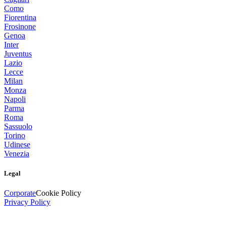
Como
Fiorentina
Frosinone
Genoa
Inter
Juventus
Lazio
Lecce
Milan
Monza
Napoli
Parma
Roma
Sassuolo
Torino
Udinese
Venezia
Legal
Corporate
Cookie Policy
Privacy Policy