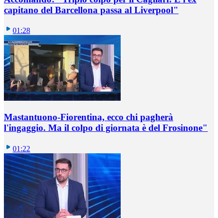
capitano del Barcellona passa al Liverpool"
01:28
Mastantuono-Fiorentina, ecco chi pagherà
l'ingaggio. Ma il colpo di giornata è del Frosinone"
01:22