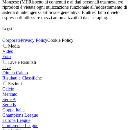
Monzese (MI)
Rispetto ai contenuti e ai dati personali trasmessi e/o
riprodotti è vietata ogni utilizzazione funzionale all’addestramento di
sistemi di intelligenza artificiale generativa. È altresì fatto divieto
espresso di utilizzare mezzi automatizzati di data scraping.
Legal
Corporate
Privacy Policy
Cookie Policy
Media
Video
Foto
Live e Risultati
Live
Diretta Calcio
Risultati e Classifiche
Sezioni
Calcio
Mercato
Serie A
Serie B
Coppa Italia
Champions League
Europa League
Conference League