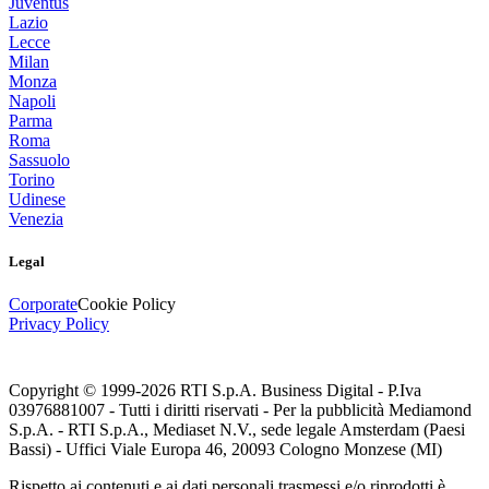
Juventus
Lazio
Lecce
Milan
Monza
Napoli
Parma
Roma
Sassuolo
Torino
Udinese
Venezia
Legal
Corporate
Cookie Policy
Privacy Policy
Copyright © 1999-
2026
RTI S.p.A. Business Digital - P.Iva
03976881007 - Tutti i diritti riservati - Per la pubblicità Mediamond
S.p.A. - RTI S.p.A., Mediaset N.V., sede legale Amsterdam (Paesi
Bassi) - Uffici Viale Europa 46, 20093 Cologno Monzese (MI)
Rispetto ai contenuti e ai dati personali trasmessi e/o riprodotti è