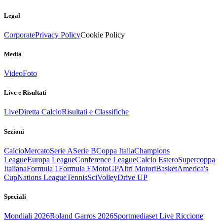
Legal
Corporate
Privacy Policy
Cookie Policy
Media
Video
Foto
Live e Risultati
Live
Diretta Calcio
Risultati e Classifiche
Sezioni
Calcio
Mercato
Serie A
Serie B
Coppa Italia
Champions
League
Europa League
Conference League
Calcio Estero
Supercoppa
Italiana
Formula 1
Formula E
MotoGP
Altri Motori
Basket
America's
Cup
Nations League
Tennis
Sci
Volley
Drive UP
Speciali
Mondiali 2026
Roland Garros 2026
Sportmediaset Live Riccione