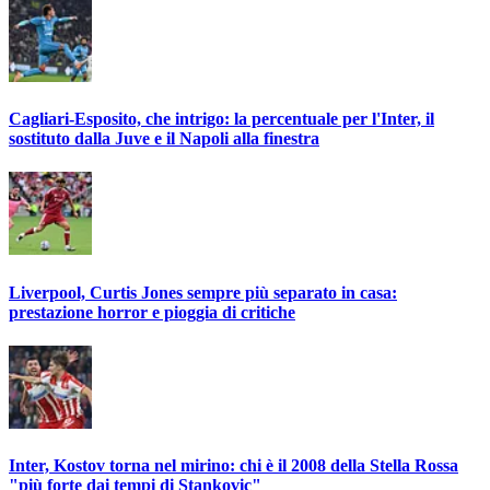
Cagliari-Esposito, che intrigo: la percentuale per l'Inter, il
sostituto dalla Juve e il Napoli alla finestra
Liverpool, Curtis Jones sempre più separato in casa:
prestazione horror e pioggia di critiche
Inter, Kostov torna nel mirino: chi è il 2008 della Stella Rossa
"più forte dai tempi di Stankovic"