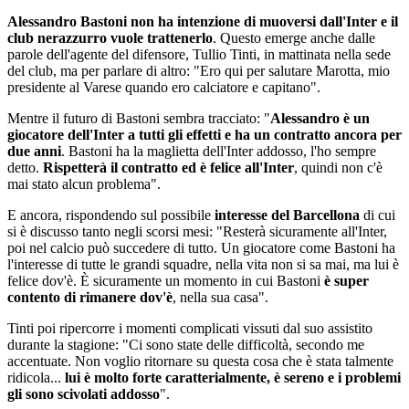
Alessandro Bastoni non ha intenzione di muoversi dall'Inter e il
club nerazzurro vuole trattenerlo
. Questo emerge anche dalle
parole dell'agente del difensore, Tullio Tinti, in mattinata nella sede
del club, ma per parlare di altro: "Ero qui per salutare Marotta, mio
presidente al Varese quando ero calciatore e capitano".
Mentre il futuro di Bastoni sembra tracciato: "
Alessandro è un
giocatore dell'Inter a tutti gli effetti e ha un contratto ancora per
due anni
. Bastoni ha la maglietta dell'Inter addosso, l'ho sempre
detto.
Rispetterà il contratto ed è felice all'Inter
, quindi non c'è
mai stato alcun problema".
E ancora, rispondendo sul possibile
interesse del Barcellona
di cui
si è discusso tanto negli scorsi mesi: "Resterà sicuramente all'Inter,
poi nel calcio può succedere di tutto. Un giocatore come Bastoni ha
l'interesse di tutte le grandi squadre, nella vita non si sa mai, ma lui è
felice dov'è. È sicuramente un momento in cui Bastoni
è super
contento di rimanere dov'è
, nella sua casa".
Tinti poi ripercorre i momenti complicati vissuti dal suo assistito
durante la stagione: "Ci sono state delle difficoltà, secondo me
accentuate. Non voglio ritornare su questa cosa che è stata talmente
ridicola...
lui è molto forte caratterialmente, è sereno e i problemi
gli sono scivolati addosso
".