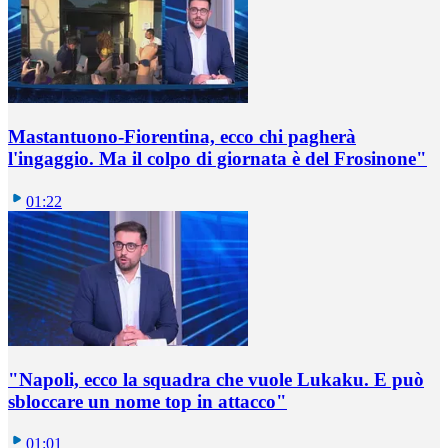
Mastantuono-Fiorentina, ecco chi pagherà
l'ingaggio. Ma il colpo di giornata è del Frosinone"
01:22
"Napoli, ecco la squadra che vuole Lukaku. E può
sbloccare un nome top in attacco"
01:01