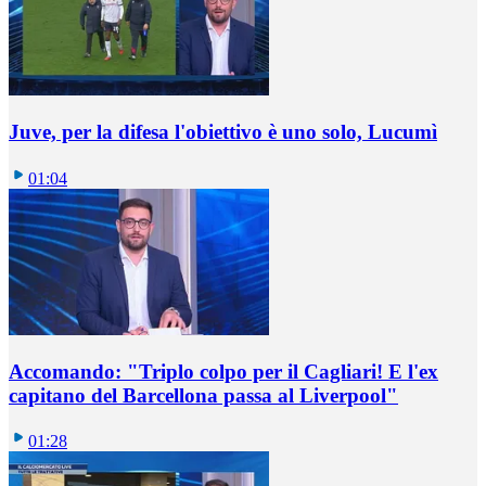
Juve, per la difesa l'obiettivo è uno solo, Lucumì
01:04
Accomando: "Triplo colpo per il Cagliari! E l'ex
capitano del Barcellona passa al Liverpool"
01:28