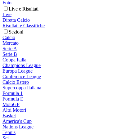
Foto
Live e Risultati
Live
Diretta Calcio
Risultati e Classifiche
Sezioni
Calcio
Mercato
Serie A
Serie B
Coppa Italia
Champions League
Europa League
Conference League
Calcio Estero
Supercoppa Italiana
Formula 1
Formula E
MotoGP
Altri Motori
Basket
America's Cup
Nations League
Tennis
Sci