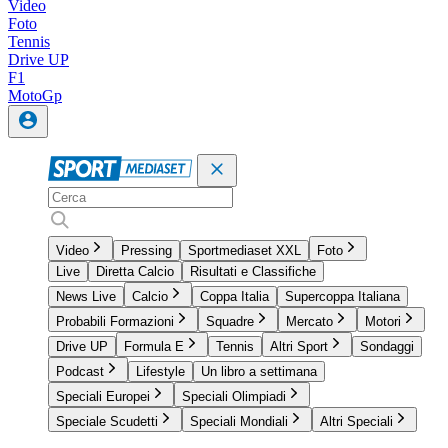
Video
Foto
Tennis
Drive UP
F1
MotoGp
Video
Pressing
Sportmediaset XXL
Foto
Live
Diretta Calcio
Risultati e Classifiche
News Live
Calcio
Coppa Italia
Supercoppa Italiana
Probabili Formazioni
Squadre
Mercato
Motori
Drive UP
Formula E
Tennis
Altri Sport
Sondaggi
Podcast
Lifestyle
Un libro a settimana
Speciali Europei
Speciali Olimpiadi
Speciale Scudetti
Speciali Mondiali
Altri Speciali