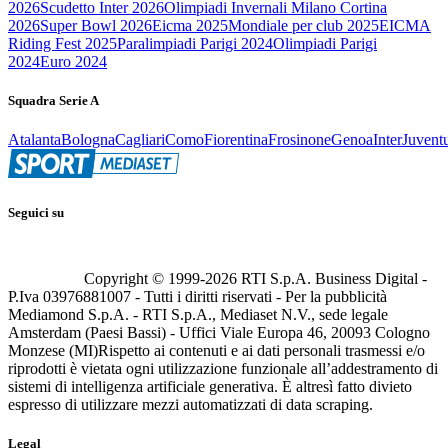
2026
Scudetto Inter 2026
Olimpiadi Invernali Milano Cortina
2026
Super Bowl 2026
Eicma 2025
Mondiale per club 2025
EICMA
Riding Fest 2025
Paralimpiadi Parigi 2024
Olimpiadi Parigi
2024
Euro 2024
Squadra Serie A
Atalanta
Bologna
Cagliari
Como
Fiorentina
Frosinone
Genoa
Inter
Juvent
Seguici su
Copyright © 1999-
2026
RTI S.p.A. Business Digital -
P.Iva 03976881007 - Tutti i diritti riservati - Per la pubblicità
Mediamond S.p.A. - RTI S.p.A., Mediaset N.V., sede legale
Amsterdam (Paesi Bassi) - Uffici Viale Europa 46, 20093 Cologno
Monzese (MI)
Rispetto ai contenuti e ai dati personali trasmessi e/o
riprodotti è vietata ogni utilizzazione funzionale all’addestramento di
sistemi di intelligenza artificiale generativa. È altresì fatto divieto
espresso di utilizzare mezzi automatizzati di data scraping.
Legal