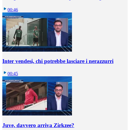
00:46
Inter vendesi, chi potrebbe lasciare i nerazzurri
00:45
Juve, davvero arriva Zirkzee?