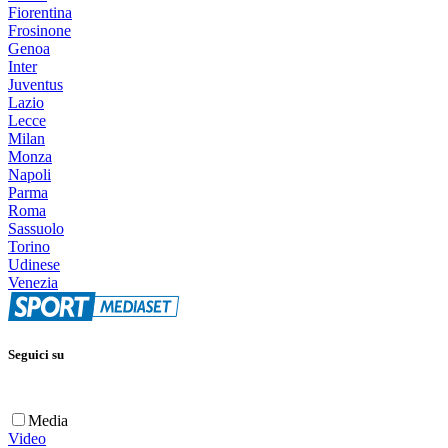
Fiorentina
Frosinone
Genoa
Inter
Juventus
Lazio
Lecce
Milan
Monza
Napoli
Parma
Roma
Sassuolo
Torino
Udinese
Venezia
Seguici su
Media
Video