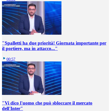
"Spalletti ha due priorità! Giornata importante per
il portiere, ma in attacco..."
00:57
"Vi dico l'uomo che può sbloccare il mercato
dell'Inter"