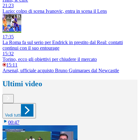
21:23
Lazio: colpo di scena Ivanovic, entra in scena il Lens
17:35
La Roma fa sul serio per Endrick in prestito dal Real: contatti
continui con il suo entourage
15:32
Torino, ecco gli obiettivi per chiudere il mercato
15:11
Arsenal, ufficiale acquisto Bruno Guimaraes dal Newcastle
Ultimi video
Vedi tutti
00:47