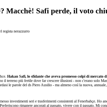
? Macchè! Safi perde, il voto chi
el regista nerazzurro
ahce.
Hakan Safi, lo sfidante che aveva promesso colpi di mercato di
a sono il terreno più fertile dove far crescere illusioni - non c'erano 
vedasi le parole del ds Piero Ausilio - ma almeno così la nuova, annuale,
esso investimenti seri e trasferimenti consistenti al Fenerbahçe. Ho anche
Preferiscono rimanere ancorati al passato, vivere con il passato. Mi co