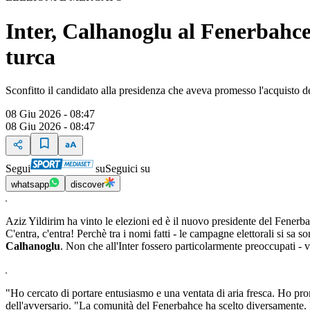
Inter, Calhanoglu al Fenerbahce
turca
Sconfitto il candidato alla presidenza che aveva promesso l'acquisto d
08 Giu 2026 - 08:47
08 Giu 2026 - 08:47
Segui
su
Seguici su
whatsapp
discover
Aziz Yildirim ha vinto le elezioni ed è il nuovo presidente del Fenerb
C'entra, c'entra! Perchè tra i nomi fatti - le campagne elettorali si s
Calhanoglu
. Non che all'Inter fossero particolarmente preoccupati - 
"Ho cercato di portare entusiasmo e una ventata di aria fresca. Ho prom
dell'avversario. "La comunità del Fenerbahce ha scelto diversamente. 