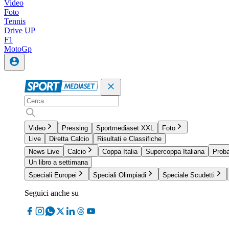
Video
Foto
Tennis
Drive UP
F1
MotoGp
Video
Pressing
Sportmediaset XXL
Foto
Live
Diretta Calcio
Risultati e Classifiche
News Live
Calcio
Coppa Italia
Supercoppa Italiana
Proba
Un libro a settimana
Speciali Europei
Speciali Olimpiadi
Speciale Scudetti
Seguici anche su