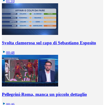
01:10
Svolta clamorosa sul capo di Sebastiano Esposito
00:48
Pellegrini-Roma, manca un piccolo dettaglio
00:46