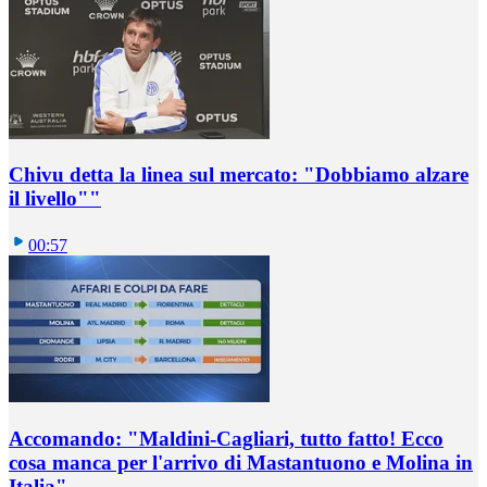
Chivu detta la linea sul mercato: "Dobbiamo alzare
il livello""
00:57
Accomando: "Maldini-Cagliari, tutto fatto! Ecco
cosa manca per l'arrivo di Mastantuono e Molina in
Italia"