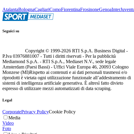
Atalanta
Bologna
Cagliari
Como
Fiorentina
Frosinone
Genoa
Inter
Juvent
Seguici su
Copyright © 1999-
2026
RTI S.p.A. Business Digital -
P.Iva 03976881007 - Tutti i diritti riservati - Per la pubblicità
Mediamond S.p.A. - RTI S.p.A., Mediaset N.V., sede legale
Amsterdam (Paesi Bassi) - Uffici Viale Europa 46, 20093 Cologno
Monzese (MI)
Rispetto ai contenuti e ai dati personali trasmessi e/o
riprodotti è vietata ogni utilizzazione funzionale all’addestramento di
sistemi di intelligenza artificiale generativa. È altresì fatto divieto
espresso di utilizzare mezzi automatizzati di data scraping.
Legal
Corporate
Privacy Policy
Cookie Policy
Media
Video
Foto