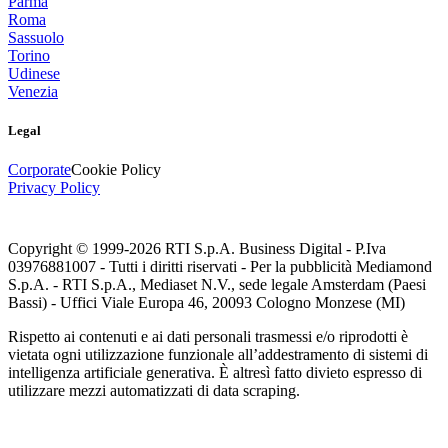
Parma
Roma
Sassuolo
Torino
Udinese
Venezia
Legal
Corporate
Cookie Policy
Privacy Policy
Copyright © 1999-
2026
RTI S.p.A. Business Digital - P.Iva
03976881007 - Tutti i diritti riservati - Per la pubblicità Mediamond
S.p.A. - RTI S.p.A., Mediaset N.V., sede legale Amsterdam (Paesi
Bassi) - Uffici Viale Europa 46, 20093 Cologno Monzese (MI)
Rispetto ai contenuti e ai dati personali trasmessi e/o riprodotti è
vietata ogni utilizzazione funzionale all’addestramento di sistemi di
intelligenza artificiale generativa. È altresì fatto divieto espresso di
utilizzare mezzi automatizzati di data scraping.