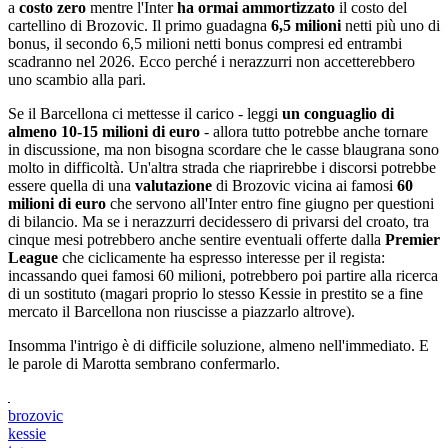
a
costo zero
mentre l'Inter
ha ormai ammortizzato
il costo del
cartellino di Brozovic. Il primo guadagna
6,5 milioni
netti più uno di
bonus, il secondo 6,5 milioni netti bonus compresi ed entrambi
scadranno nel 2026. Ecco perché i nerazzurri non accetterebbero
uno scambio alla pari.
Se il Barcellona ci mettesse il carico - leggi
un conguaglio di
almeno 10-15 milioni di euro
- allora tutto potrebbe anche tornare
in discussione, ma non bisogna scordare che le casse blaugrana sono
molto in difficoltà. Un'altra strada che riaprirebbe i discorsi potrebbe
essere quella di una
valutazione
di Brozovic vicina ai famosi
60
milioni di euro
che servono all'Inter entro fine giugno per questioni
di bilancio. Ma se i nerazzurri decidessero di privarsi del croato, tra
cinque mesi potrebbero anche sentire eventuali offerte dalla
Premier
League
che ciclicamente ha espresso interesse per il regista:
incassando quei famosi 60 milioni, potrebbero poi partire alla ricerca
di un sostituto (magari proprio lo stesso Kessie in prestito se a fine
mercato il Barcellona non riuscisse a piazzarlo altrove).
Insomma l'intrigo è di difficile soluzione, almeno nell'immediato. E
le parole di Marotta sembrano confermarlo.
brozovic
kessie