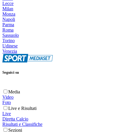
Lecce
Milan
Monza
Napoli
Parma
Roma
Sassuolo
Torino
Udinese
Venezia
Seguici su
Media
Video
Foto
Live e Risultati
Live
Diretta Calcio
Risultati e Classifiche
Sezioni