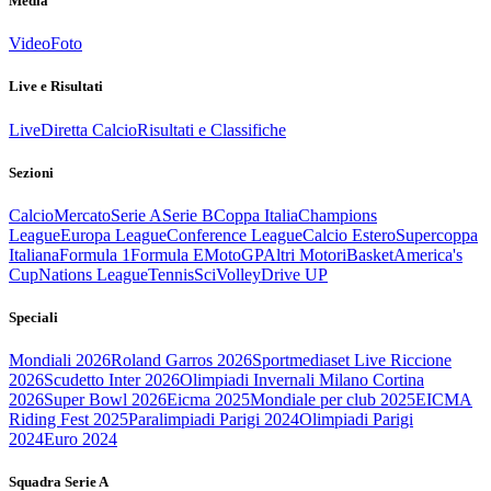
Media
Video
Foto
Live e Risultati
Live
Diretta Calcio
Risultati e Classifiche
Sezioni
Calcio
Mercato
Serie A
Serie B
Coppa Italia
Champions
League
Europa League
Conference League
Calcio Estero
Supercoppa
Italiana
Formula 1
Formula E
MotoGP
Altri Motori
Basket
America's
Cup
Nations League
Tennis
Sci
Volley
Drive UP
Speciali
Mondiali 2026
Roland Garros 2026
Sportmediaset Live Riccione
2026
Scudetto Inter 2026
Olimpiadi Invernali Milano Cortina
2026
Super Bowl 2026
Eicma 2025
Mondiale per club 2025
EICMA
Riding Fest 2025
Paralimpiadi Parigi 2024
Olimpiadi Parigi
2024
Euro 2024
Squadra Serie A