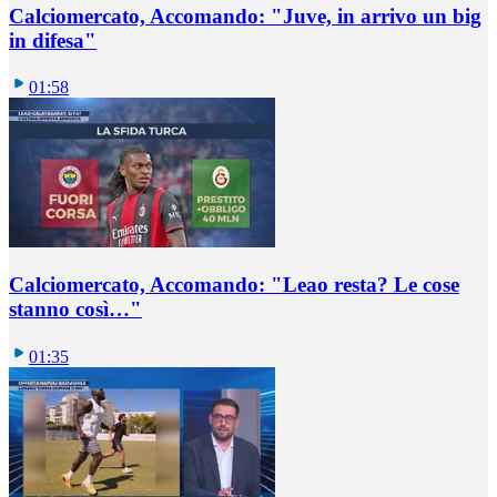
Calciomercato, Accomando: "Juve, in arrivo un big
in difesa"
01:58
Calciomercato, Accomando: "Leao resta? Le cose
stanno così…"
01:35