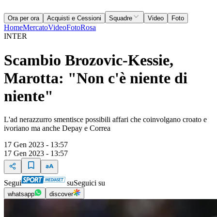
Ora per ora
Acquisti e Cessioni
Squadre
Video
Foto
Home
Mercato
Video
Foto
Rosa
INTER
Scambio Brozovic-Kessie,
Marotta: "Non c'è niente di
niente"
L'ad nerazzurro smentisce possibili affari che coinvolgano croato e
ivoriano ma anche Depay e Correa
17 Gen 2023 - 13:57
17 Gen 2023 - 13:57
Segui
su
Seguici su
whatsapp
discover