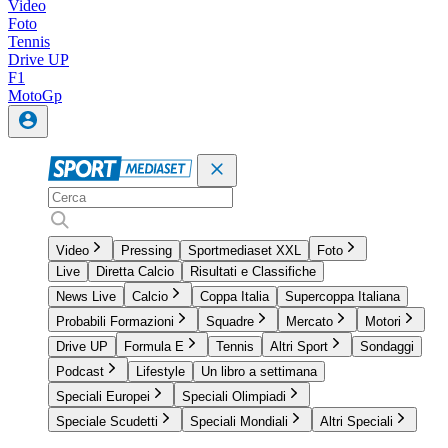
Video
Foto
Tennis
Drive UP
F1
MotoGp
Video
Pressing
Sportmediaset XXL
Foto
Live
Diretta Calcio
Risultati e Classifiche
News Live
Calcio
Coppa Italia
Supercoppa Italiana
Probabili Formazioni
Squadre
Mercato
Motori
Drive UP
Formula E
Tennis
Altri Sport
Sondaggi
Podcast
Lifestyle
Un libro a settimana
Speciali Europei
Speciali Olimpiadi
Speciale Scudetti
Speciali Mondiali
Altri Speciali