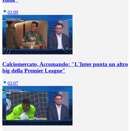
01:09
Calciomercato, Accomando: "L'Inter punta un altro
big della Premier League"
02:07