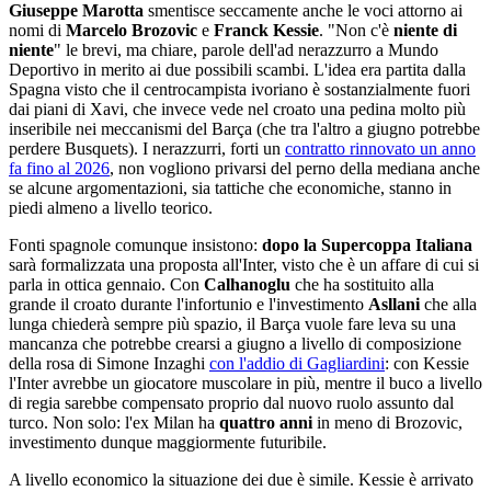
Giuseppe Marotta
smentisce seccamente anche le voci attorno ai
nomi di
Marcelo Brozovic
e
Franck Kessie
. "Non c'è
niente di
niente
" le brevi, ma chiare, parole dell'ad nerazzurro a Mundo
Deportivo in merito ai due possibili scambi. L'idea era partita dalla
Spagna visto che il centrocampista ivoriano è sostanzialmente fuori
dai piani di Xavi, che invece vede nel croato una pedina molto più
inseribile nei meccanismi del Barça (che tra l'altro a giugno potrebbe
perdere Busquets). I nerazzurri, forti un
contratto rinnovato un anno
fa fino al 2026
, non vogliono privarsi del perno della mediana anche
se alcune argomentazioni, sia tattiche che economiche, stanno in
piedi almeno a livello teorico.
Fonti spagnole comunque insistono:
dopo la Supercoppa Italiana
sarà formalizzata una proposta all'Inter, visto che è un affare di cui si
parla in ottica gennaio. Con
Calhanoglu
che ha sostituito alla
grande il croato durante l'infortunio e l'investimento
Asllani
che alla
lunga chiederà sempre più spazio, il Barça vuole fare leva su una
mancanza che potrebbe crearsi a giugno a livello di composizione
della rosa di Simone Inzaghi
con l'addio di Gagliardini
: con Kessie
l'Inter avrebbe un giocatore muscolare in più, mentre il buco a livello
di regia sarebbe compensato proprio dal nuovo ruolo assunto dal
turco. Non solo: l'ex Milan ha
quattro anni
in meno di Brozovic,
investimento dunque maggiormente futuribile.
A livello economico la situazione dei due è simile. Kessie è arrivato