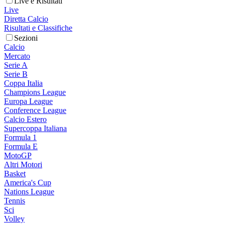
Live e Risultati
Live
Diretta Calcio
Risultati e Classifiche
Sezioni
Calcio
Mercato
Serie A
Serie B
Coppa Italia
Champions League
Europa League
Conference League
Calcio Estero
Supercoppa Italiana
Formula 1
Formula E
MotoGP
Altri Motori
Basket
America's Cup
Nations League
Tennis
Sci
Volley