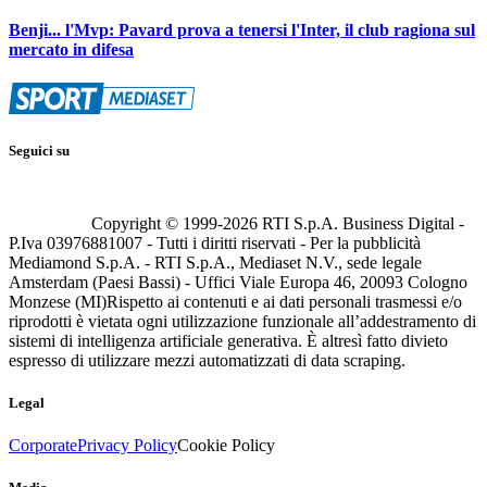
Benji... l'Mvp: Pavard prova a tenersi l'Inter, il club ragiona sul
mercato in difesa
Seguici su
Copyright © 1999-
2026
RTI S.p.A. Business Digital -
P.Iva 03976881007 - Tutti i diritti riservati - Per la pubblicità
Mediamond S.p.A. - RTI S.p.A., Mediaset N.V., sede legale
Amsterdam (Paesi Bassi) - Uffici Viale Europa 46, 20093 Cologno
Monzese (MI)
Rispetto ai contenuti e ai dati personali trasmessi e/o
riprodotti è vietata ogni utilizzazione funzionale all’addestramento di
sistemi di intelligenza artificiale generativa. È altresì fatto divieto
espresso di utilizzare mezzi automatizzati di data scraping.
Legal
Corporate
Privacy Policy
Cookie Policy