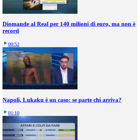
Diomande al Real per 140 milioni di euro, ma non è
record
00:52
Napoli, Lukaku è un caso: se parte chi arriva?
01:10