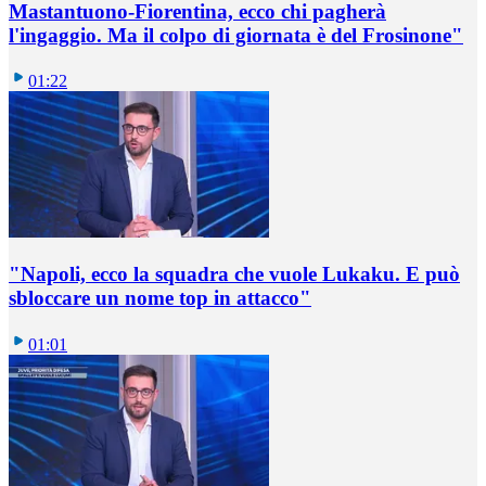
Mastantuono-Fiorentina, ecco chi pagherà
l'ingaggio. Ma il colpo di giornata è del Frosinone"
01:22
"Napoli, ecco la squadra che vuole Lukaku. E può
sbloccare un nome top in attacco"
01:01