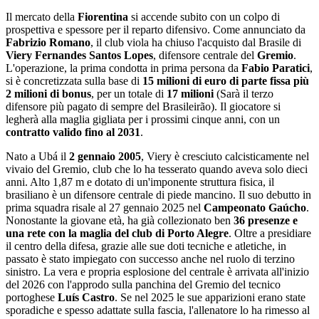
Il mercato della
Fiorentina
si accende subito con un colpo di
prospettiva e spessore per il reparto difensivo. Come annunciato da
Fabrizio Romano
, il club viola ha chiuso l'acquisto dal Brasile di
Viery Fernandes Santos Lopes
, difensore centrale del
Gremio
.
L'operazione, la prima condotta in prima persona da
Fabio Paratici
,
si è concretizzata sulla base di
15 milioni di euro di parte fissa più
2 milioni di bonus
, per un totale di
17 milioni
(Sarà il terzo
difensore più pagato di sempre del Brasileirão). Il giocatore si
legherà alla maglia gigliata per i prossimi cinque anni, con un
contratto valido fino al 2031
.
Nato a Ubá il
2 gennaio 2005
, Viery è cresciuto calcisticamente nel
vivaio del Gremio, club che lo ha tesserato quando aveva solo dieci
anni. Alto 1,87 m e dotato di un'imponente struttura fisica, il
brasiliano è un difensore centrale di piede mancino. Il suo debutto in
prima squadra risale al 27 gennaio 2025 nel
Campeonato Gaúcho
.
Nonostante la giovane età, ha già collezionato ben
36 presenze e
una rete con la maglia del club di Porto Alegre
. Oltre a presidiare
il centro della difesa, grazie alle sue doti tecniche e atletiche, in
passato è stato impiegato con successo anche nel ruolo di terzino
sinistro. La vera e propria esplosione del centrale è arrivata all'inizio
del 2026 con l'approdo sulla panchina del Gremio del tecnico
portoghese
Luís Castro
. Se nel 2025 le sue apparizioni erano state
sporadiche e spesso adattate sulla fascia, l'allenatore lo ha rimesso al