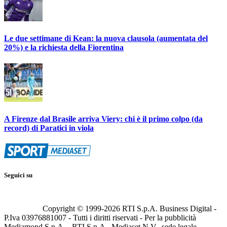
Le due settimane di Kean: la nuova clausola (aumentata del
20%) e la richiesta della Fiorentina
A Firenze dal Brasile arriva Viery: chi è il primo colpo (da
record) di Paratici in viola
Seguici su
Copyright © 1999-
2026
RTI S.p.A. Business Digital -
P.Iva 03976881007 - Tutti i diritti riservati - Per la pubblicità
Mediamond S.p.A. - RTI S.p.A., Mediaset N.V., sede legale