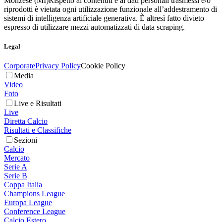
Monzese (MI)
Rispetto ai contenuti e ai dati personali trasmessi e/o
riprodotti è vietata ogni utilizzazione funzionale all’addestramento di
sistemi di intelligenza artificiale generativa. È altresì fatto divieto
espresso di utilizzare mezzi automatizzati di data scraping.
Legal
Corporate
Privacy Policy
Cookie Policy
Media
Video
Foto
Live e Risultati
Live
Diretta Calcio
Risultati e Classifiche
Sezioni
Calcio
Mercato
Serie A
Serie B
Coppa Italia
Champions League
Europa League
Conference League
Calcio Estero