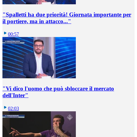
"Spalletti ha due priorità! Giornata importante per
il portiere, ma in attacco..."
00:57
"Vi dico l'uomo che può sbloccare il mercato
dell'Inter"
02:03