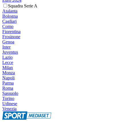
Euro 2024
Squadra Serie A
Atalanta
Bologna
Cagliari
Como
Fiorentina
Frosinone
Genoa
Inter
Juventus
Lazio
Lecce
Milan
Monza
Napoli
Parma
Roma
Sassuolo
Torino
Udinese
Venezia