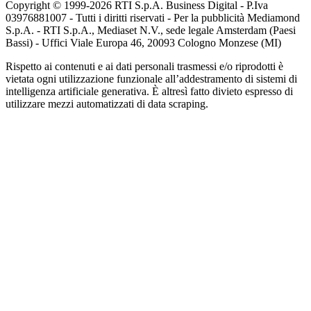
Copyright © 1999-
2026
RTI S.p.A. Business Digital - P.Iva
03976881007 - Tutti i diritti riservati - Per la pubblicità Mediamond
S.p.A. - RTI S.p.A., Mediaset N.V., sede legale Amsterdam (Paesi
Bassi) - Uffici Viale Europa 46, 20093 Cologno Monzese (MI)
Rispetto ai contenuti e ai dati personali trasmessi e/o riprodotti è
vietata ogni utilizzazione funzionale all’addestramento di sistemi di
intelligenza artificiale generativa. È altresì fatto divieto espresso di
utilizzare mezzi automatizzati di data scraping.