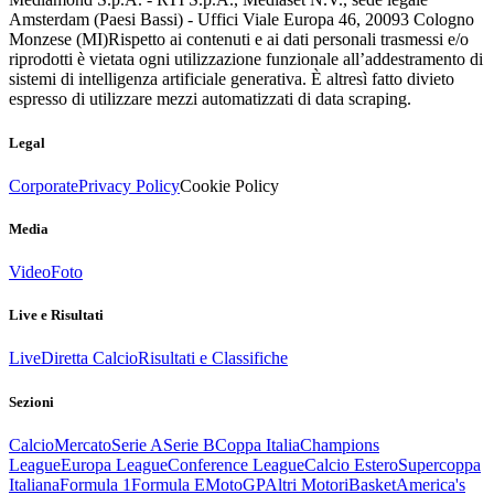
Amsterdam (Paesi Bassi) - Uffici Viale Europa 46, 20093 Cologno
Monzese (MI)
Rispetto ai contenuti e ai dati personali trasmessi e/o
riprodotti è vietata ogni utilizzazione funzionale all’addestramento di
sistemi di intelligenza artificiale generativa. È altresì fatto divieto
espresso di utilizzare mezzi automatizzati di data scraping.
Legal
Corporate
Privacy Policy
Cookie Policy
Media
Video
Foto
Live e Risultati
Live
Diretta Calcio
Risultati e Classifiche
Sezioni
Calcio
Mercato
Serie A
Serie B
Coppa Italia
Champions
League
Europa League
Conference League
Calcio Estero
Supercoppa
Italiana
Formula 1
Formula E
MotoGP
Altri Motori
Basket
America's