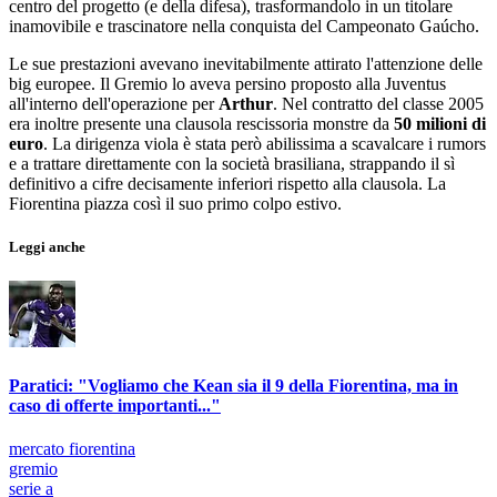
centro del progetto (e della difesa), trasformandolo in un titolare
inamovibile e trascinatore nella conquista del Campeonato Gaúcho.
Le sue prestazioni avevano inevitabilmente attirato l'attenzione delle
big europee. Il Gremio lo aveva persino proposto alla Juventus
all'interno dell'operazione per
Arthur
. Nel contratto del classe 2005
era inoltre presente una clausola rescissoria monstre da
50 milioni di
euro
. La dirigenza viola è stata però abilissima a scavalcare i rumors
e a trattare direttamente con la società brasiliana, strappando il sì
definitivo a cifre decisamente inferiori rispetto alla clausola. La
Fiorentina piazza così il suo primo colpo estivo.
Leggi anche
Paratici: "Vogliamo che Kean sia il 9 della Fiorentina, ma in
caso di offerte importanti..."
mercato fiorentina
gremio
serie a