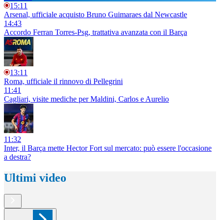
15:11
Arsenal, ufficiale acquisto Bruno Guimaraes dal Newcastle
14:43
Accordo Ferran Torres-Psg, trattativa avanzata con il Barça
13:11
Roma, ufficiale il rinnovo di Pellegrini
11:41
Cagliari, visite mediche per Maldini, Carlos e Aurelio
11:32
Inter, il Barça mette Hector Fort sul mercato: può essere l'occasione
a destra?
Ultimi video