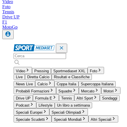
Video
Foto
Tennis
Drive UP
F1
MotoGp
Video
Pressing
Sportmediaset XXL
Foto
Live
Diretta Calcio
Risultati e Classifiche
News Live
Calcio
Coppa Italia
Supercoppa Italiana
Probabili Formazioni
Squadre
Mercato
Motori
Drive UP
Formula E
Tennis
Altri Sport
Sondaggi
Podcast
Lifestyle
Un libro a settimana
Speciali Europei
Speciali Olimpiadi
Speciale Scudetti
Speciali Mondiali
Altri Speciali