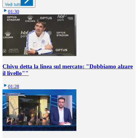
Vedi tutti
01:30
Chivu detta la linea sul mercato: "Dobbiamo alzare
il livello""
01:28