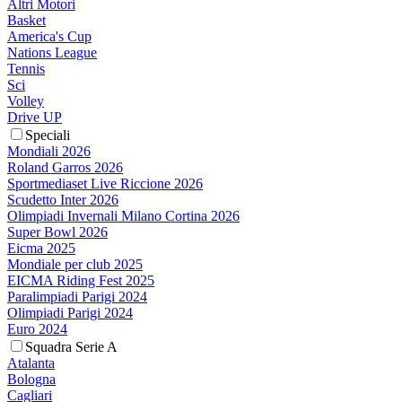
Altri Motori
Basket
America's Cup
Nations League
Tennis
Sci
Volley
Drive UP
Speciali
Mondiali 2026
Roland Garros 2026
Sportmediaset Live Riccione 2026
Scudetto Inter 2026
Olimpiadi Invernali Milano Cortina 2026
Super Bowl 2026
Eicma 2025
Mondiale per club 2025
EICMA Riding Fest 2025
Paralimpiadi Parigi 2024
Olimpiadi Parigi 2024
Euro 2024
Squadra Serie A
Atalanta
Bologna
Cagliari