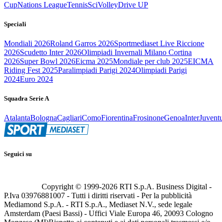
Cup
Nations League
Tennis
Sci
Volley
Drive UP
Speciali
Mondiali 2026
Roland Garros 2026
Sportmediaset Live Riccione
2026
Scudetto Inter 2026
Olimpiadi Invernali Milano Cortina
2026
Super Bowl 2026
Eicma 2025
Mondiale per club 2025
EICMA
Riding Fest 2025
Paralimpiadi Parigi 2024
Olimpiadi Parigi
2024
Euro 2024
Squadra Serie A
Atalanta
Bologna
Cagliari
Como
Fiorentina
Frosinone
Genoa
Inter
Juvent
Seguici su
Copyright © 1999-
2026
RTI S.p.A. Business Digital -
P.Iva 03976881007 - Tutti i diritti riservati - Per la pubblicità
Mediamond S.p.A. - RTI S.p.A., Mediaset N.V., sede legale
Amsterdam (Paesi Bassi) - Uffici Viale Europa 46, 20093 Cologno