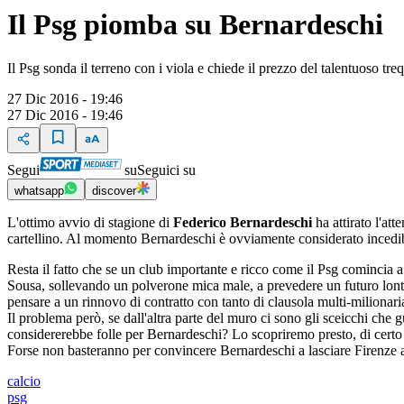
Il Psg piomba su Bernardeschi
Il Psg sonda il terreno con i viola e chiede il prezzo del talentuoso treq
27 Dic 2016 - 19:46
27 Dic 2016 - 19:46
Segui
su
Seguici su
whatsapp
discover
L'ottimo avvio di stagione di
Federico Bernardeschi
ha attirato l'att
cartellino. Al momento Bernardeschi è ovviamente considerato incedibil
Resta il fatto che se un club importante e ricco come il Psg comincia 
Sousa, sollevando un polverone mica male, a prevedere un futuro lont
pensare a un rinnovo di contratto con tanto di clausola multi-milionaria
Il problema però, se dall'altra parte del muro ci sono gli sceicchi che
considererebbe folle per Bernardeschi? Lo scopriremo presto, di certo c'
Forse non basteranno per convincere Bernardeschi a lasciare Firenze
calcio
psg