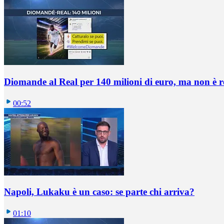
Diomande al Real per 140 milioni di euro, ma non è 
00:52
Napoli, Lukaku è un caso: se parte chi arriva?
01:10