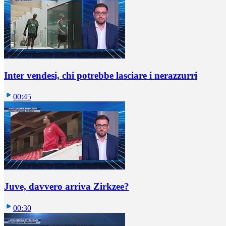
Inter vendesi, chi potrebbe lasciare i nerazzurri
00:45
Juve, davvero arriva Zirkzee?
00:30