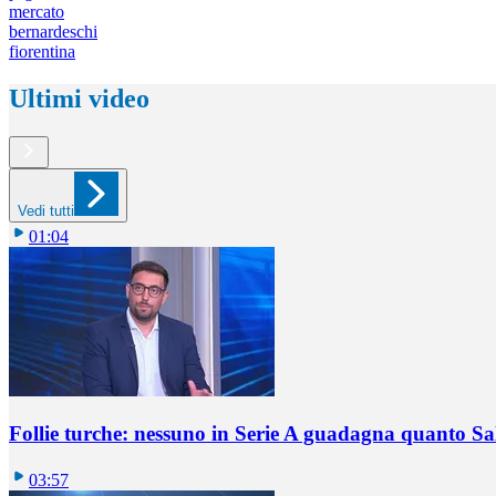
mercato
bernardeschi
fiorentina
Ultimi video
Vedi tutti
01:04
Follie turche: nessuno in Serie A guadagna quanto S
03:57