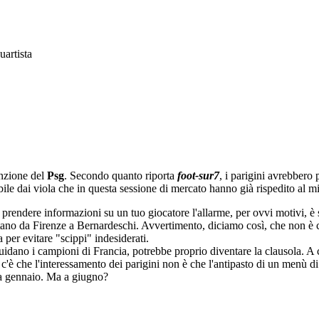
uartista
enzione del
Psg
. Secondo quanto riporta
foot-sur7
, i parigini avrebbero 
e dai viola che in questa sessione di mercato hanno già rispedito al mit
a prendere informazioni su un tuo giocatore l'allarme, per ovvi motivi, è
ano da Firenze a Bernardeschi. Avvertimento, diciamo così, che non è c
 per evitare "scippi" indesiderati.
 guidano i campioni di Francia, potrebbe proprio diventare la clausola. A
è che l'interessamento dei parigini non è che l'antipasto di un menù di ri
 a gennaio. Ma a giugno?