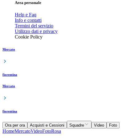
Area personale
Help e Faq
Info e contatti
Termini del servizio
Utilizzo dati e privacy
Cookie Policy
Mercato
fiorentina
Mercato
fiorentina
Ora per ora
Acquisti e Cessioni
Squadre
Video
Foto
Home
Mercato
Video
Foto
Rosa