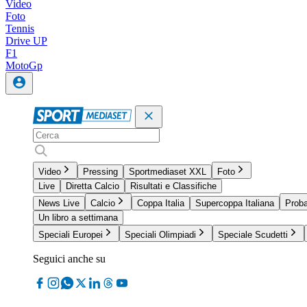
Video
Foto
Tennis
Drive UP
F1
MotoGp
Video
Pressing
Sportmediaset XXL
Foto
Live
Diretta Calcio
Risultati e Classifiche
News Live
Calcio
Coppa Italia
Supercoppa Italiana
Proba
Un libro a settimana
Speciali Europei
Speciali Olimpiadi
Speciale Scudetti
Seguici anche su