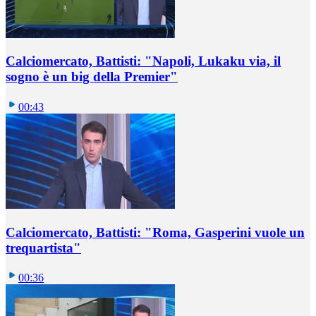
Calciomercato, Battisti: "Napoli, Lukaku via, il
sogno è un big della Premier"
00:43
Calciomercato, Battisti: "Roma, Gasperini vuole un
trequartista"
00:36