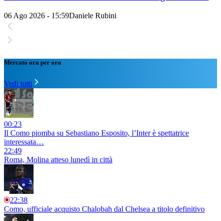
06 Ago 2026 - 15:59
Daniele Rubini
Mercato ora per ora
Vedi tutti
00:23
Il Como piomba su Sebastiano Esposito, l’Inter è spettatrice
interessata…
22:49
Roma, Molina atteso lunedì in città
22:38
Como, ufficiale acquisto Chalobah dal Chelsea a titolo definitivo