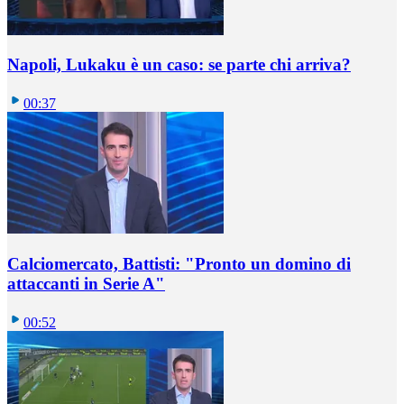
Napoli, Lukaku è un caso: se parte chi arriva?
00:37
Calciomercato, Battisti: "Pronto un domino di
attaccanti in Serie A"
00:52