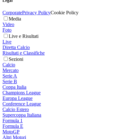
Legal
Corporate
Privacy Policy
Cookie Policy
Media
Video
Foto
Live e Risultati
Live
Diretta Calcio
Risultati e Classifiche
Sezioni
Calcio
Mercato
Serie A
Serie B
Coppa Italia
Champions League
Europa League
Conference League
Calcio Estero
Supercoppa Italiana
Formula 1
Formula E
MotoGP
Altri Motori