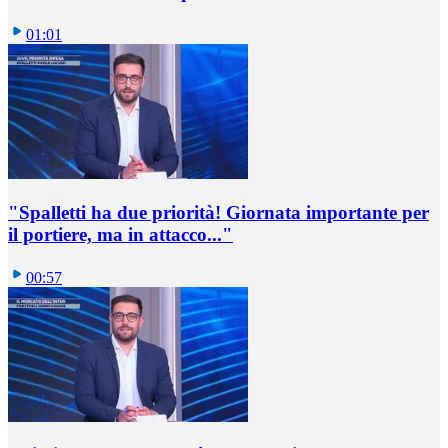
01:01
"Spalletti ha due priorità! Giornata importante per
il portiere, ma in attacco..."
00:57