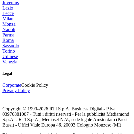
Juventus
Lazio
Lecce
Milan
Monza
Napoli
Parma
Roma
Sassuolo
Torino
Udinese
Venezia
Legal
Corporate
Cookie Policy
Privacy Policy
Copyright © 1999-
2026
RTI S.p.A. Business Digital - P.Iva
03976881007 - Tutti i diritti riservati - Per la pubblicità Mediamond
S.p.A. - RTI S.p.A., Mediaset N.V., sede legale Amsterdam (Paesi
Bassi) - Uffici Viale Europa 46, 20093 Cologno Monzese (MI)