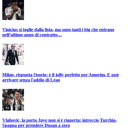
Vinicius si toglie dalla lista, ma sono tanti i big che entrano
nell’ultimo anno di contratto…
Milan, rispunta Osorio: è il jolly perfetto per Amorim. E può
arrivare senza l'addio di Leao
Vlahovic, la porta Juve non si è riaperta: intreccio Turchia-
Spagna per prendere Dusan a zero