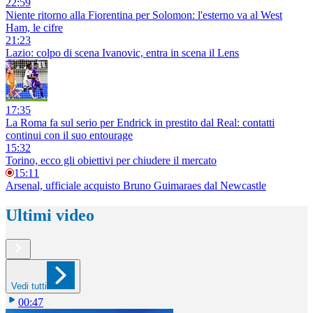
22:59
Niente ritorno alla Fiorentina per Solomon: l'esterno va al West
Ham, le cifre
21:23
Lazio: colpo di scena Ivanovic, entra in scena il Lens
17:35
La Roma fa sul serio per Endrick in prestito dal Real: contatti
continui con il suo entourage
15:32
Torino, ecco gli obiettivi per chiudere il mercato
15:11
Arsenal, ufficiale acquisto Bruno Guimaraes dal Newcastle
Ultimi video
Vedi tutti
00:47