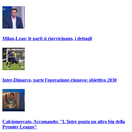
Milan-Leao: le parti si riavvicinano, i dettagli
Inter-Dimarco, parte l'operazione-rinnovo: obiettivo 2030
Calciomercato, Accomando: "L'Inter punta un altro big della
Premier League"