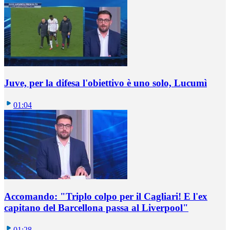
Juve, per la difesa l'obiettivo è uno solo, Lucumì
01:04
Accomando: "Triplo colpo per il Cagliari! E l'ex
capitano del Barcellona passa al Liverpool"
01:28