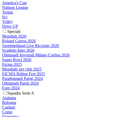
America's Cup
Nations League
Tennis
Sci
Volley
Drive UP
Speciali
Mondiali 2026
Roland Garros 2026
Sportmediaset Live Riccione 2026
Scudetto Inter 2026
Olimpiadi Invernali Milano Cortina 2026
Super Bowl 2026
Eicma 2025
Mondiale per club 2025
EICMA Riding Fest 2025
Paralimpiadi Parigi 2024
Olimpiadi Parigi 2024
Euro 2024
Squadra Serie A
Atalanta
Bologna
Cagliari
Como
Fiorentina