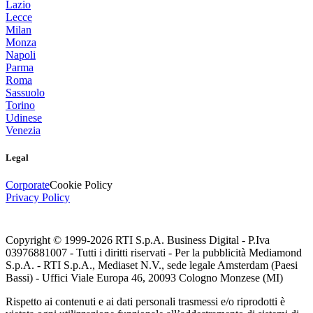
Lazio
Lecce
Milan
Monza
Napoli
Parma
Roma
Sassuolo
Torino
Udinese
Venezia
Legal
Corporate
Cookie Policy
Privacy Policy
Copyright © 1999-
2026
RTI S.p.A. Business Digital - P.Iva
03976881007 - Tutti i diritti riservati - Per la pubblicità Mediamond
S.p.A. - RTI S.p.A., Mediaset N.V., sede legale Amsterdam (Paesi
Bassi) - Uffici Viale Europa 46, 20093 Cologno Monzese (MI)
Rispetto ai contenuti e ai dati personali trasmessi e/o riprodotti è