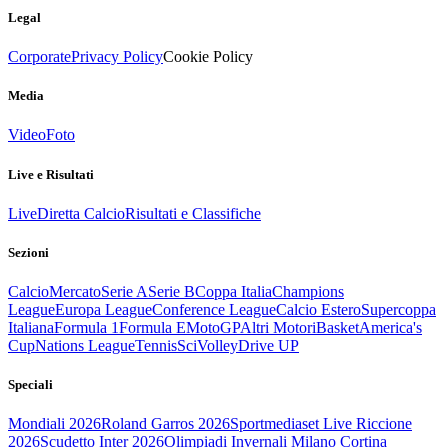
Legal
Corporate
Privacy Policy
Cookie Policy
Media
Video
Foto
Live e Risultati
Live
Diretta Calcio
Risultati e Classifiche
Sezioni
Calcio
Mercato
Serie A
Serie B
Coppa Italia
Champions
League
Europa League
Conference League
Calcio Estero
Supercoppa
Italiana
Formula 1
Formula E
MotoGP
Altri Motori
Basket
America's
Cup
Nations League
Tennis
Sci
Volley
Drive UP
Speciali
Mondiali 2026
Roland Garros 2026
Sportmediaset Live Riccione
2026
Scudetto Inter 2026
Olimpiadi Invernali Milano Cortina