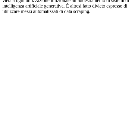
vietata ogni utilizzazione funzionale all’addestramento di sistemi di
intelligenza artificiale generativa. È altresì fatto divieto espresso di
utilizzare mezzi automatizzati di data scraping.