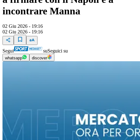
incontrare Manna
02 Giu 2026 - 19:16
02 Giu 2026 - 19:16
Segui
su
Seguici su
whatsapp
discover