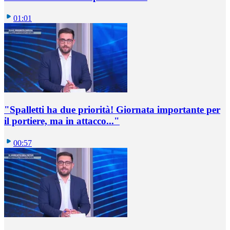
01:01
"Spalletti ha due priorità! Giornata importante per
il portiere, ma in attacco..."
00:57