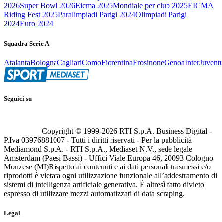
2026
Super Bowl 2026
Eicma 2025
Mondiale per club 2025
EICMA
Riding Fest 2025
Paralimpiadi Parigi 2024
Olimpiadi Parigi
2024
Euro 2024
Squadra Serie A
Atalanta
Bologna
Cagliari
Como
Fiorentina
Frosinone
Genoa
Inter
Juvent
Seguici su
Copyright © 1999-
2026
RTI S.p.A. Business Digital -
P.Iva 03976881007 - Tutti i diritti riservati - Per la pubblicità
Mediamond S.p.A. - RTI S.p.A., Mediaset N.V., sede legale
Amsterdam (Paesi Bassi) - Uffici Viale Europa 46, 20093 Cologno
Monzese (MI)
Rispetto ai contenuti e ai dati personali trasmessi e/o
riprodotti è vietata ogni utilizzazione funzionale all’addestramento di
sistemi di intelligenza artificiale generativa. È altresì fatto divieto
espresso di utilizzare mezzi automatizzati di data scraping.
Legal