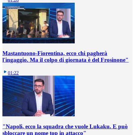
Mastantuono-Fiorentina, ecco chi pagherà
l'ingaggio. Ma il colpo di giornata è del Frosinone"
01:22
"Napoli, ecco la squadra che vuole Lukaku. E può
sbloccare un nome top in attacco"