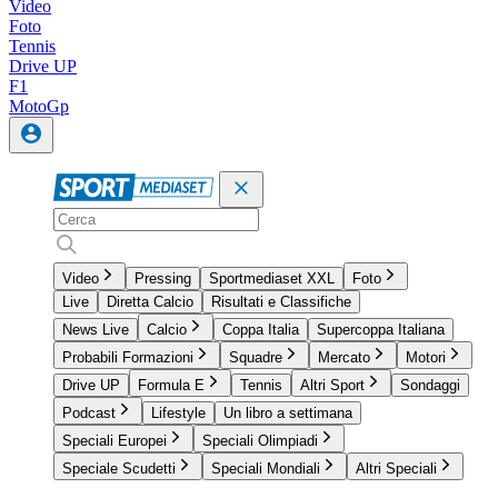
Video
Foto
Tennis
Drive UP
F1
MotoGp
Video
Pressing
Sportmediaset XXL
Foto
Live
Diretta Calcio
Risultati e Classifiche
News Live
Calcio
Coppa Italia
Supercoppa Italiana
Probabili Formazioni
Squadre
Mercato
Motori
Drive UP
Formula E
Tennis
Altri Sport
Sondaggi
Podcast
Lifestyle
Un libro a settimana
Speciali Europei
Speciali Olimpiadi
Speciale Scudetti
Speciali Mondiali
Altri Speciali