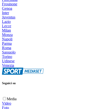
Frosinone
Genoa
Inter
Juventus
Lazio
Lecce
Milan
Monza
Napoli
Parma
Roma
Sassuolo
Torino
Udinese
Venezia
Seguici su
Media
Video
Foto