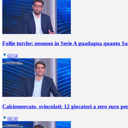
Follie turche: nessuno in Serie A guadagna quanto S
02:54
Calciomercato, svincolati: 12 giocatori a zero euro pe
00:50