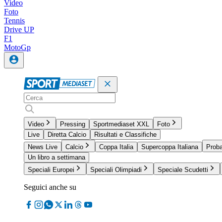
Video
Foto
Tennis
Drive UP
F1
MotoGp
Video
Pressing
Sportmediaset XXL
Foto
Live
Diretta Calcio
Risultati e Classifiche
News Live
Calcio
Coppa Italia
Supercoppa Italiana
Proba
Un libro a settimana
Speciali Europei
Speciali Olimpiadi
Speciale Scudetti
Seguici anche su