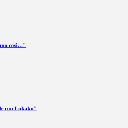
anno così…"
ede con Lukaku"