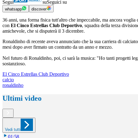
Segui
su
Seguici su
whatsapp
discover
36 anni, una forma fisica tutt'altro che impeccabile, ma ancora voglia
con
El Cinco Estrellas Club Deportivo
, squadra della terza divisi
amichevole, che si disputerà il 3 dicembre.
Ronaldinho di recente aveva annunciato che la sua carriera di calciat
mesi dopo aver firmato un contratto da un anno e mezzo.
Nel futuro di Ronaldinho, poi, ci sarà la musica: "Ho tanti progetti leg
sostanzioso.
El Cinco Estrellas Club Deportivo
calcio
ronaldinho
Ultimi video
Vedi tutti
01:58