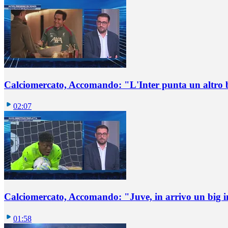
Calciomercato, Accomando: "L'Inter punta un altro 
02:07
Calciomercato, Accomando: "Juve, in arrivo un big i
01:58