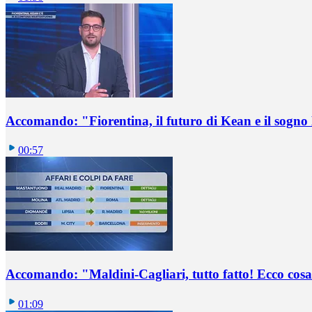
Accomando: "Fiorentina, il futuro di Kean e il sog
00:57
Accomando: "Maldini-Cagliari, tutto fatto! Ecco cosa
01:09