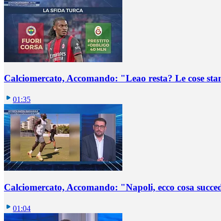
Calciomercato, Accomando: "Leao resta? Le cose st
01:35
Calciomercato, Accomando: "Napoli, ecco cosa succ
01:04