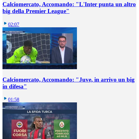
Calciomercato, Accomando: "L'Inter punta un altro
big della Premier League"
02:07
Calciomercato, Accomando: "Juve, in arrivo un big
in difesa"
01:58