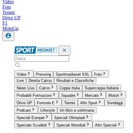
Video
Foto
Tennis
Drive UP
F1
MotoGp
Video
Pressing
Sportmediaset XXL
Foto
Live
Diretta Calcio
Risultati e Classifiche
News Live
Calcio
Coppa Italia
Supercoppa Italiana
Probabili Formazioni
Squadre
Mercato
Motori
Drive UP
Formula E
Tennis
Altri Sport
Sondaggi
Podcast
Lifestyle
Un libro a settimana
Speciali Europei
Speciali Olimpiadi
Speciale Scudetti
Speciali Mondiali
Altri Speciali