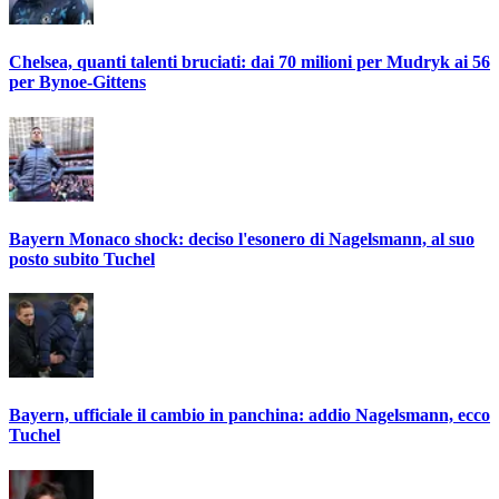
Chelsea, quanti talenti bruciati: dai 70 milioni per Mudryk ai 56
per Bynoe-Gittens
Bayern Monaco shock: deciso l'esonero di Nagelsmann, al suo
posto subito Tuchel
Bayern, ufficiale il cambio in panchina: addio Nagelsmann, ecco
Tuchel