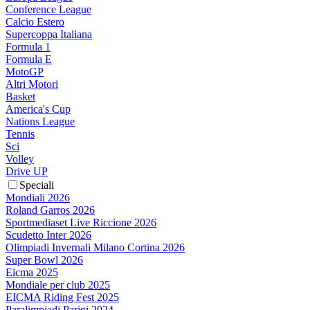
Conference League
Calcio Estero
Supercoppa Italiana
Formula 1
Formula E
MotoGP
Altri Motori
Basket
America's Cup
Nations League
Tennis
Sci
Volley
Drive UP
Speciali
Mondiali 2026
Roland Garros 2026
Sportmediaset Live Riccione 2026
Scudetto Inter 2026
Olimpiadi Invernali Milano Cortina 2026
Super Bowl 2026
Eicma 2025
Mondiale per club 2025
EICMA Riding Fest 2025
Paralimpiadi Parigi 2024