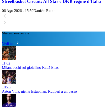
Streetbasket Circuit: All Star e DKB regine d'Italia
06 Ago 2026 - 15:59
Daniele Rubini
Mercato ora per ora
Vedi tutti
11:02
Milan, occhi sul gioiellino Kauã Elias
10:28
Aston Villa, niente Estupinan: Ruggeri a un passo