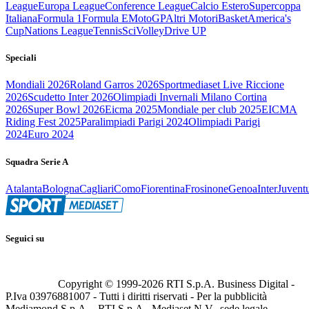
League
Europa League
Conference League
Calcio Estero
Supercoppa
Italiana
Formula 1
Formula E
MotoGP
Altri Motori
Basket
America's
Cup
Nations League
Tennis
Sci
Volley
Drive UP
Speciali
Mondiali 2026
Roland Garros 2026
Sportmediaset Live Riccione
2026
Scudetto Inter 2026
Olimpiadi Invernali Milano Cortina
2026
Super Bowl 2026
Eicma 2025
Mondiale per club 2025
EICMA
Riding Fest 2025
Paralimpiadi Parigi 2024
Olimpiadi Parigi
2024
Euro 2024
Squadra Serie A
Atalanta
Bologna
Cagliari
Como
Fiorentina
Frosinone
Genoa
Inter
Juvent
Seguici su
Copyright © 1999-
2026
RTI S.p.A. Business Digital -
P.Iva 03976881007 - Tutti i diritti riservati - Per la pubblicità
Mediamond S.p.A. - RTI S.p.A., Mediaset N.V., sede legale