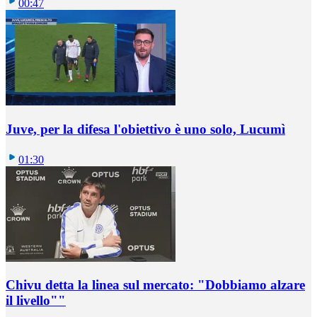
00:47
Juve, per la difesa l'obiettivo è uno solo, Lucumì
01:30
Chivu detta la linea sul mercato: "Dobbiamo alzare
il livello""