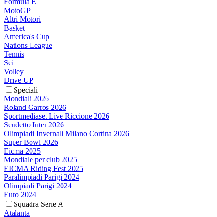
Formula E
MotoGP
Altri Motori
Basket
America's Cup
Nations League
Tennis
Sci
Volley
Drive UP
Speciali
Mondiali 2026
Roland Garros 2026
Sportmediaset Live Riccione 2026
Scudetto Inter 2026
Olimpiadi Invernali Milano Cortina 2026
Super Bowl 2026
Eicma 2025
Mondiale per club 2025
EICMA Riding Fest 2025
Paralimpiadi Parigi 2024
Olimpiadi Parigi 2024
Euro 2024
Squadra Serie A
Atalanta