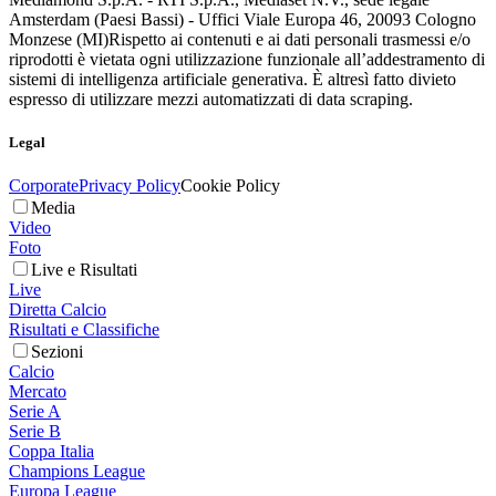
Amsterdam (Paesi Bassi) - Uffici Viale Europa 46, 20093 Cologno
Monzese (MI)
Rispetto ai contenuti e ai dati personali trasmessi e/o
riprodotti è vietata ogni utilizzazione funzionale all’addestramento di
sistemi di intelligenza artificiale generativa. È altresì fatto divieto
espresso di utilizzare mezzi automatizzati di data scraping.
Legal
Corporate
Privacy Policy
Cookie Policy
Media
Video
Foto
Live e Risultati
Live
Diretta Calcio
Risultati e Classifiche
Sezioni
Calcio
Mercato
Serie A
Serie B
Coppa Italia
Champions League
Europa League