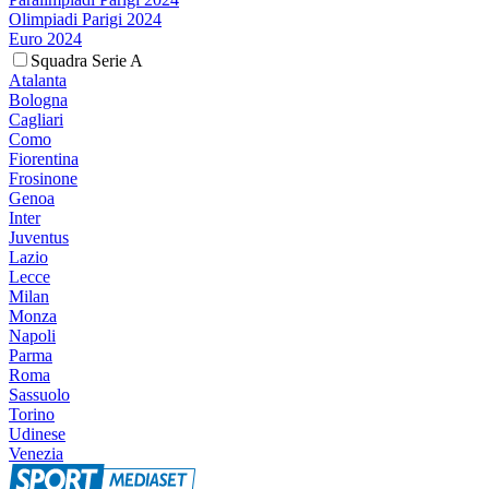
Olimpiadi Parigi 2024
Euro 2024
Squadra Serie A
Atalanta
Bologna
Cagliari
Como
Fiorentina
Frosinone
Genoa
Inter
Juventus
Lazio
Lecce
Milan
Monza
Napoli
Parma
Roma
Sassuolo
Torino
Udinese
Venezia