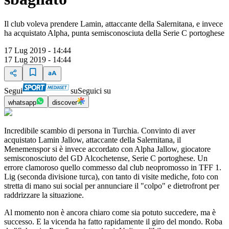
Il club voleva prendere Lamin, attaccante della Salernitana, e invece
ha acquistato Alpha, punta semisconosciuta della Serie C portoghese
17 Lug 2019 - 14:44
17 Lug 2019 - 14:44
Segui
su
Seguici su
whatsapp
discover
Incredibile scambio di persona in Turchia. Convinto di aver
acquistato Lamin Jallow, attaccante della Salernitana, il
Menemenspor si è invece accordato con Alpha Jallow, giocatore
semisconosciuto del GD Alcochetense, Serie C portoghese. Un
errore clamoroso quello commesso dal club neopromosso in TFF 1.
Lig (seconda divisione turca), con tanto di visite mediche, foto con
stretta di mano sui social per annunciare il "colpo" e dietrofront per
raddrizzare la situazione.
Al momento non è ancora chiaro come sia potuto succedere, ma è
successo. E la vicenda ha fatto rapidamente il giro del mondo. Roba