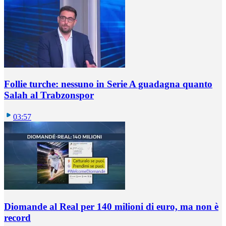
Follie turche: nessuno in Serie A guadagna quanto
Salah al Trabzonspor
03:57
Diomande al Real per 140 milioni di euro, ma non è
record