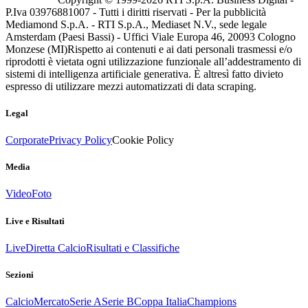
P.Iva 03976881007 - Tutti i diritti riservati - Per la pubblicità
Mediamond S.p.A. - RTI S.p.A., Mediaset N.V., sede legale
Amsterdam (Paesi Bassi) - Uffici Viale Europa 46, 20093 Cologno
Monzese (MI)
Rispetto ai contenuti e ai dati personali trasmessi e/o
riprodotti è vietata ogni utilizzazione funzionale all’addestramento di
sistemi di intelligenza artificiale generativa. È altresì fatto divieto
espresso di utilizzare mezzi automatizzati di data scraping.
Legal
Corporate
Privacy Policy
Cookie Policy
Media
Video
Foto
Live e Risultati
Live
Diretta Calcio
Risultati e Classifiche
Sezioni
Calcio
Mercato
Serie A
Serie B
Coppa Italia
Champions