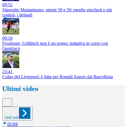
09:52
Stipendio Mastantuono, niente 50 e 50: meglio giocherà e più
costerà, i dettagli
09:18
Frosinone, Grillitsch non è un sogno: trattativa in corso con
l'austriaco
23:41
Colpo del Liverpool: è fatta per Ronald Araujo dal Barcellona
Ultimi video
Vedi tutti
01:04