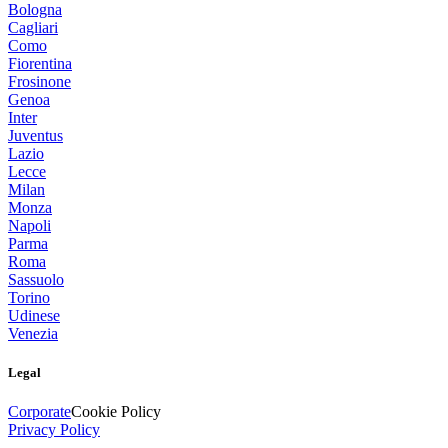
Bologna
Cagliari
Como
Fiorentina
Frosinone
Genoa
Inter
Juventus
Lazio
Lecce
Milan
Monza
Napoli
Parma
Roma
Sassuolo
Torino
Udinese
Venezia
Legal
Corporate
Cookie Policy
Privacy Policy