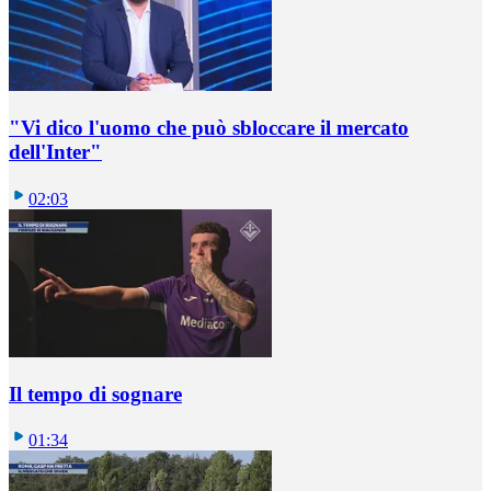
"Vi dico l'uomo che può sbloccare il mercato
dell'Inter"
02:03
Il tempo di sognare
01:34