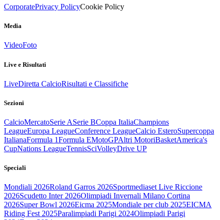
Corporate
Privacy Policy
Cookie Policy
Media
Video
Foto
Live e Risultati
Live
Diretta Calcio
Risultati e Classifiche
Sezioni
Calcio
Mercato
Serie A
Serie B
Coppa Italia
Champions
League
Europa League
Conference League
Calcio Estero
Supercoppa
Italiana
Formula 1
Formula E
MotoGP
Altri Motori
Basket
America's
Cup
Nations League
Tennis
Sci
Volley
Drive UP
Speciali
Mondiali 2026
Roland Garros 2026
Sportmediaset Live Riccione
2026
Scudetto Inter 2026
Olimpiadi Invernali Milano Cortina
2026
Super Bowl 2026
Eicma 2025
Mondiale per club 2025
EICMA
Riding Fest 2025
Paralimpiadi Parigi 2024
Olimpiadi Parigi