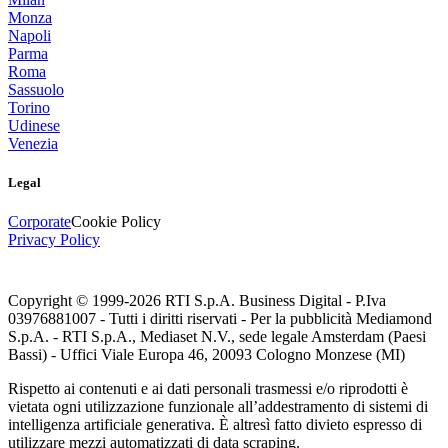
Monza
Napoli
Parma
Roma
Sassuolo
Torino
Udinese
Venezia
Legal
Corporate
Cookie Policy
Privacy Policy
Copyright © 1999-
2026
RTI S.p.A. Business Digital - P.Iva
03976881007 - Tutti i diritti riservati - Per la pubblicità Mediamond
S.p.A. - RTI S.p.A., Mediaset N.V., sede legale Amsterdam (Paesi
Bassi) - Uffici Viale Europa 46, 20093 Cologno Monzese (MI)
Rispetto ai contenuti e ai dati personali trasmessi e/o riprodotti è
vietata ogni utilizzazione funzionale all’addestramento di sistemi di
intelligenza artificiale generativa. È altresì fatto divieto espresso di
utilizzare mezzi automatizzati di data scraping.