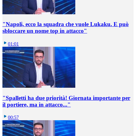
"Napoli, ecco la squadra che vuole Lukaku. E può
sbloccare un nome top in attacco"
01:01
"Spalletti ha due priorità! Giornata importante per
il portiere, ma in attacco..."
00:57