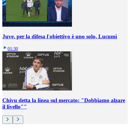
Juve, per la difesa l'obiettivo è uno solo, Lucumì
01:30
Chivu detta la linea sul mercato: "Dobbiamo alzare
il livello""