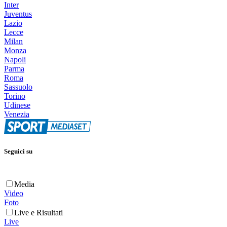
Inter
Juventus
Lazio
Lecce
Milan
Monza
Napoli
Parma
Roma
Sassuolo
Torino
Udinese
Venezia
Seguici su
Media
Video
Foto
Live e Risultati
Live