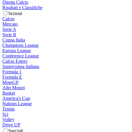
Diretta Calcio
Risultati e Classifiche
Sezioni
Calcio
Mercato
Serie A
Serie B
Coppa Italia
Champions League
Europa League
Conference League
Calcio Estero
Supercoppa Italiana
Formula 1
Formula E
MotoGP
Altri Motori
Basket
America's Cup
Nations League
Tennis
Sci
Volley
Drive UP
Speciali