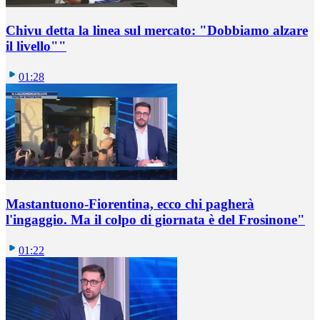
Chivu detta la linea sul mercato: "Dobbiamo alzare
il livello""
01:28
Mastantuono-Fiorentina, ecco chi pagherà
l'ingaggio. Ma il colpo di giornata è del Frosinone"
01:22