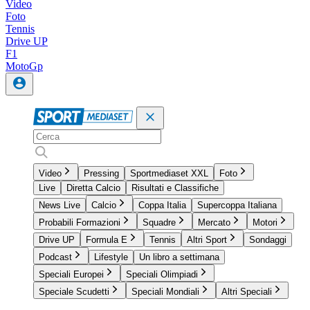
Video
Foto
Tennis
Drive UP
F1
MotoGp
Video
Pressing
Sportmediaset XXL
Foto
Live
Diretta Calcio
Risultati e Classifiche
News Live
Calcio
Coppa Italia
Supercoppa Italiana
Probabili Formazioni
Squadre
Mercato
Motori
Drive UP
Formula E
Tennis
Altri Sport
Sondaggi
Podcast
Lifestyle
Un libro a settimana
Speciali Europei
Speciali Olimpiadi
Speciale Scudetti
Speciali Mondiali
Altri Speciali