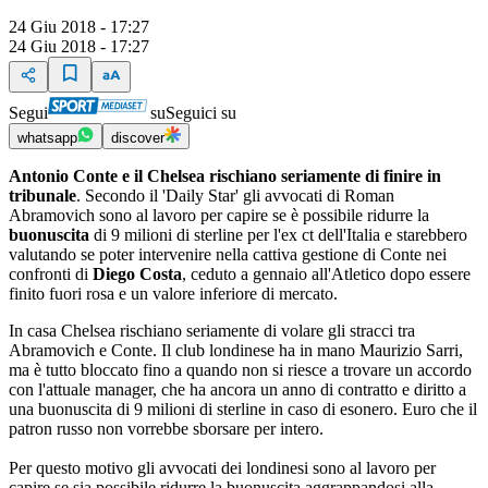
24 Giu 2018 - 17:27
24 Giu 2018 - 17:27
Segui
su
Seguici su
whatsapp
discover
Antonio Conte e il Chelsea rischiano seriamente di finire in
tribunale
. Secondo il 'Daily Star' gli avvocati di Roman
Abramovich sono al lavoro per capire se è possibile ridurre la
buonuscita
di 9 milioni di sterline per l'ex ct dell'Italia e starebbero
valutando se poter intervenire nella cattiva gestione di Conte nei
confronti di
Diego Costa
, ceduto a gennaio all'Atletico dopo essere
finito fuori rosa e un valore inferiore di mercato.
In casa Chelsea rischiano seriamente di volare gli stracci tra
Abramovich e Conte. Il club londinese ha in mano Maurizio Sarri,
ma è tutto bloccato fino a quando non si riesce a trovare un accordo
con l'attuale manager, che ha ancora un anno di contratto e diritto a
una buonuscita di 9 milioni di sterline in caso di esonero. Euro che il
patron russo non vorrebbe sborsare per intero.
Per questo motivo gli avvocati dei londinesi sono al lavoro per
capire se sia possibile ridurre la buonuscita aggrappandosi alla