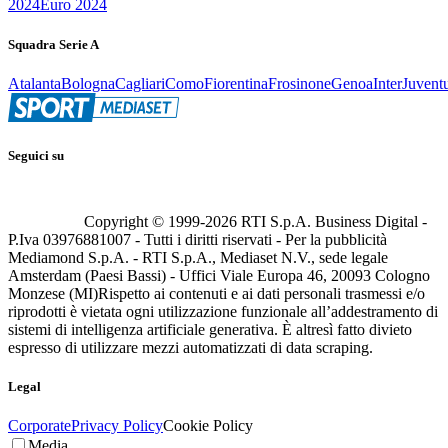
2024
Euro 2024
Squadra Serie A
Atalanta
Bologna
Cagliari
Como
Fiorentina
Frosinone
Genoa
Inter
Juvent
Seguici su
Copyright © 1999-
2026
RTI S.p.A. Business Digital -
P.Iva 03976881007 - Tutti i diritti riservati - Per la pubblicità
Mediamond S.p.A. - RTI S.p.A., Mediaset N.V., sede legale
Amsterdam (Paesi Bassi) - Uffici Viale Europa 46, 20093 Cologno
Monzese (MI)
Rispetto ai contenuti e ai dati personali trasmessi e/o
riprodotti è vietata ogni utilizzazione funzionale all’addestramento di
sistemi di intelligenza artificiale generativa. È altresì fatto divieto
espresso di utilizzare mezzi automatizzati di data scraping.
Legal
Corporate
Privacy Policy
Cookie Policy
Media