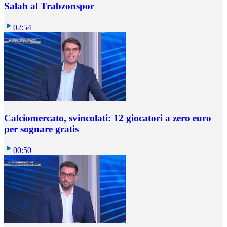
Salah al Trabzonspor
02:54
Calciomercato, svincolati: 12 giocatori a zero euro
per sognare gratis
00:50