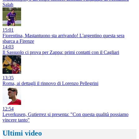
Salah
15:01
Fiorentina, Mastantuono sta arrivando! L'argentino questa sera
sbarca a Firenze
14:03
Il Sassuolo ci prova per Zappa: primi contatti con il Cagliari
13:35
Roma, ai dettagli il rinnovo di Lorenzo Pellegrini
12:54
Leverkusen, Gutierrez si presenta: "Con questa qualità possiamo
vincere tanto"
Ultimi video