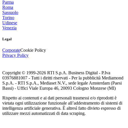
Parma
Roma
Sassuolo
Torino
Udinese
Venezia
Legal
Corporate
Cookie Policy
Privacy Policy
Copyright © 1999-
2026
RTI S.p.A. Business Digital - P.Iva
03976881007 - Tutti i diritti riservati - Per la pubblicità Mediamond
S.p.A. - RTI S.p.A., Mediaset N.V., sede legale Amsterdam (Paesi
Bassi) - Uffici Viale Europa 46, 20093 Cologno Monzese (MI)
Rispetto ai contenuti e ai dati personali trasmessi e/o riprodotti è
vietata ogni utilizzazione funzionale all’addestramento di sistemi di
intelligenza artificiale generativa. È altresì fatto divieto espresso di
utilizzare mezzi automatizzati di data scraping.