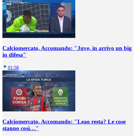
Calciomercato, Accomando: "Juve, in arrivo un big
in difesa"
01:58
Calciomercato, Accomando: "Leao resta? Le cose
stanno così…"