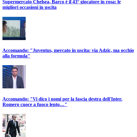
Supermercato Chelsea, Barco è il 43° giocatore in rosa: le
migliori occasioni in uscita
Accomando: "Juventus, mercato in uscita: via Adzic, ma occhio
alla formula"
Accomando: "Vi dico i nomi per la fascia destra dell'Inter.
Romero cuoce a fuoco lento…"