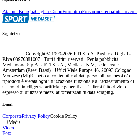
Atalanta
Bologna
Cagliari
Como
Fiorentina
Frosinone
Genoa
Inter
Juvent
Seguici su
Copyright © 1999-
2026
RTI S.p.A. Business Digital -
P.Iva 03976881007 - Tutti i diritti riservati - Per la pubblicità
Mediamond S.p.A. - RTI S.p.A., Mediaset N.V., sede legale
Amsterdam (Paesi Bassi) - Uffici Viale Europa 46, 20093 Cologno
Monzese (MI)
Rispetto ai contenuti e ai dati personali trasmessi e/o
riprodotti è vietata ogni utilizzazione funzionale all’addestramento di
sistemi di intelligenza artificiale generativa. È altresì fatto divieto
espresso di utilizzare mezzi automatizzati di data scraping.
Legal
Corporate
Privacy Policy
Cookie Policy
Media
Video
Foto