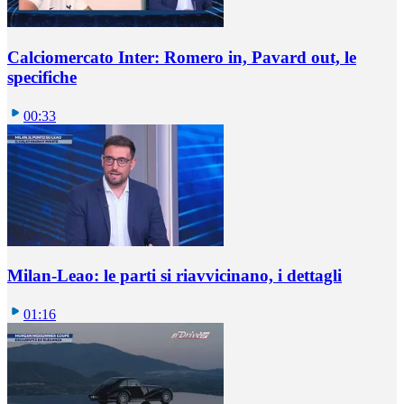
Calciomercato Inter: Romero in, Pavard out, le
specifiche
00:33
Milan-Leao: le parti si riavvicinano, i dettagli
01:16