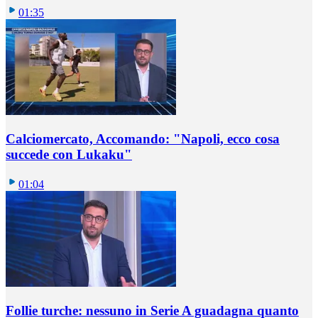
01:35
Calciomercato, Accomando: "Napoli, ecco cosa
succede con Lukaku"
01:04
Follie turche: nessuno in Serie A guadagna quanto