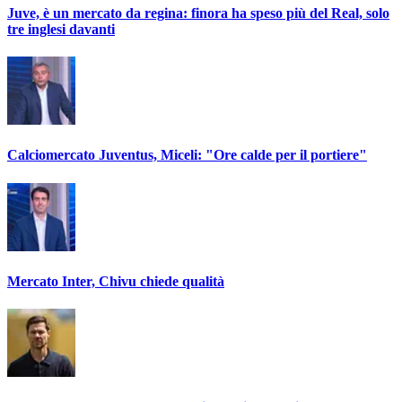
Juve, è un mercato da regina: finora ha speso più del Real, solo
tre inglesi davanti
Calciomercato Juventus, Miceli: "Ore calde per il portiere"
Mercato Inter, Chivu chiede qualità