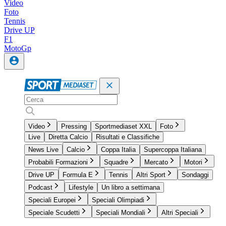
Video
Foto
Tennis
Drive UP
F1
MotoGp
Video
Pressing
Sportmediaset XXL
Foto
Live
Diretta Calcio
Risultati e Classifiche
News Live
Calcio
Coppa Italia
Supercoppa Italiana
Probabili Formazioni
Squadre
Mercato
Motori
Drive UP
Formula E
Tennis
Altri Sport
Sondaggi
Podcast
Lifestyle
Un libro a settimana
Speciali Europei
Speciali Olimpiadi
Speciale Scudetti
Speciali Mondiali
Altri Speciali