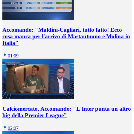
Accomando: "Maldini-Cagliari, tutto fatto! Ecco
cosa manca per l'arrivo di Mastantuono e Molina in
Italia"
01:09
Calciomercato, Accomando: "L'Inter punta un altro
big della Premier League"
02:07