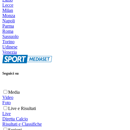
Lecce
Milan
Monza
Napoli
Parma
Roma
Sassuolo
Torino
Udinese
Venezia
Seguici su
Media
Video
Foto
Live e Risultati
Live
Diretta Calcio
Risultati e Classifiche
Sezioni