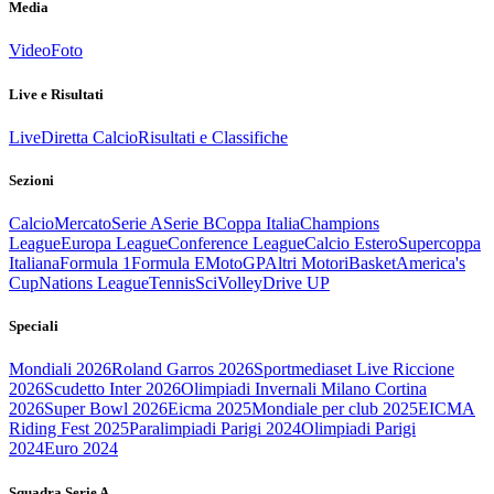
Media
Video
Foto
Live e Risultati
Live
Diretta Calcio
Risultati e Classifiche
Sezioni
Calcio
Mercato
Serie A
Serie B
Coppa Italia
Champions
League
Europa League
Conference League
Calcio Estero
Supercoppa
Italiana
Formula 1
Formula E
MotoGP
Altri Motori
Basket
America's
Cup
Nations League
Tennis
Sci
Volley
Drive UP
Speciali
Mondiali 2026
Roland Garros 2026
Sportmediaset Live Riccione
2026
Scudetto Inter 2026
Olimpiadi Invernali Milano Cortina
2026
Super Bowl 2026
Eicma 2025
Mondiale per club 2025
EICMA
Riding Fest 2025
Paralimpiadi Parigi 2024
Olimpiadi Parigi
2024
Euro 2024
Squadra Serie A