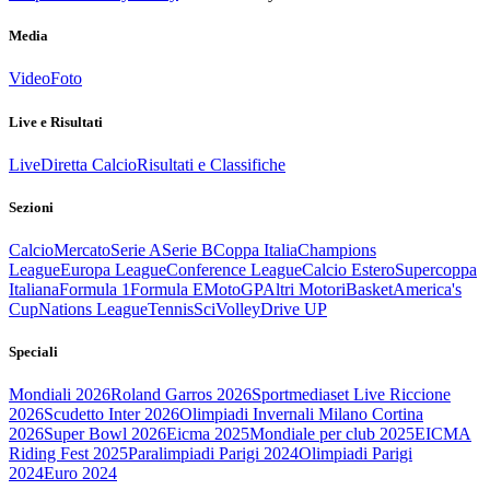
Media
Video
Foto
Live e Risultati
Live
Diretta Calcio
Risultati e Classifiche
Sezioni
Calcio
Mercato
Serie A
Serie B
Coppa Italia
Champions
League
Europa League
Conference League
Calcio Estero
Supercoppa
Italiana
Formula 1
Formula E
MotoGP
Altri Motori
Basket
America's
Cup
Nations League
Tennis
Sci
Volley
Drive UP
Speciali
Mondiali 2026
Roland Garros 2026
Sportmediaset Live Riccione
2026
Scudetto Inter 2026
Olimpiadi Invernali Milano Cortina
2026
Super Bowl 2026
Eicma 2025
Mondiale per club 2025
EICMA
Riding Fest 2025
Paralimpiadi Parigi 2024
Olimpiadi Parigi
2024
Euro 2024