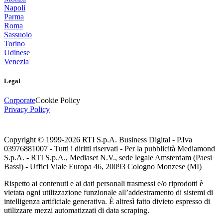
Napoli
Parma
Roma
Sassuolo
Torino
Udinese
Venezia
Legal
Corporate
Cookie Policy
Privacy Policy
Copyright © 1999-
2026
RTI S.p.A. Business Digital - P.Iva
03976881007 - Tutti i diritti riservati - Per la pubblicità Mediamond
S.p.A. - RTI S.p.A., Mediaset N.V., sede legale Amsterdam (Paesi
Bassi) - Uffici Viale Europa 46, 20093 Cologno Monzese (MI)
Rispetto ai contenuti e ai dati personali trasmessi e/o riprodotti è
vietata ogni utilizzazione funzionale all’addestramento di sistemi di
intelligenza artificiale generativa. È altresì fatto divieto espresso di
utilizzare mezzi automatizzati di data scraping.