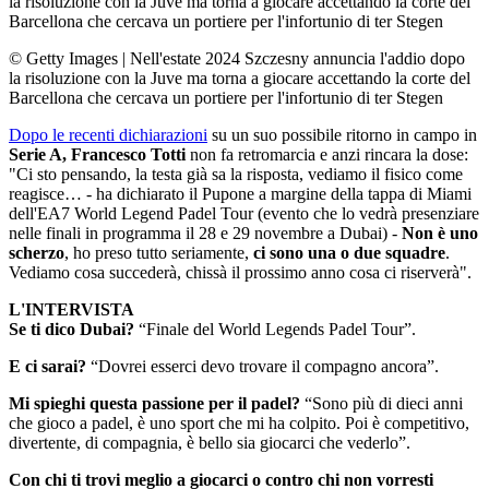
la risoluzione con la Juve ma torna a giocare accettando la corte del
Barcellona che cercava un portiere per l'infortunio di ter Stegen
© Getty Images
|
Nell'estate 2024 Szczesny annuncia l'addio dopo
la risoluzione con la Juve ma torna a giocare accettando la corte del
Barcellona che cercava un portiere per l'infortunio di ter Stegen
Dopo le recenti dichiarazioni
su un suo possibile ritorno in campo in
Serie A, Francesco Totti
non fa retromarcia e anzi rincara la dose:
"Ci sto pensando, la testa già sa la risposta, vediamo il fisico come
reagisce… - ha dichiarato il Pupone a margine della tappa di Miami
dell'EA7 World Legend Padel Tour (evento che lo vedrà presenziare
nelle finali in programma il 28 e 29 novembre a Dubai) -
Non è uno
scherzo
, ho preso tutto seriamente,
ci sono una o due squadre
.
Vediamo cosa succederà, chissà il prossimo anno cosa ci riserverà".
L'INTERVISTA
Se ti dico Dubai?
“Finale del World Legends Padel Tour”.
E ci sarai?
“Dovrei esserci devo trovare il compagno ancora”.
Mi spieghi questa passione per il padel?
“Sono più di dieci anni
che gioco a padel, è uno sport che mi ha colpito. Poi è competitivo,
divertente, di compagnia, è bello sia giocarci che vederlo”.
Con chi ti trovi meglio a giocarci o contro chi non vorresti