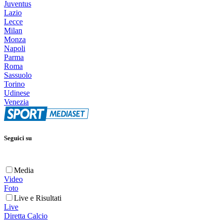
Juventus
Lazio
Lecce
Milan
Monza
Napoli
Parma
Roma
Sassuolo
Torino
Udinese
Venezia
Seguici su
Media
Video
Foto
Live e Risultati
Live
Diretta Calcio