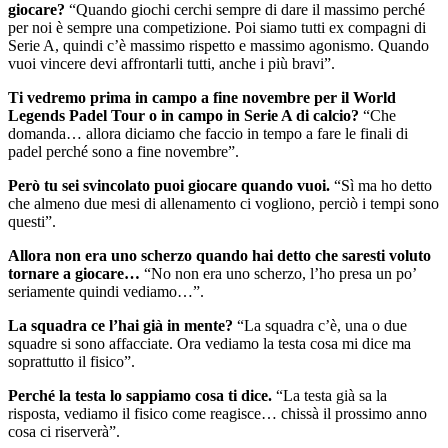
giocare?
“Quando giochi cerchi sempre di dare il massimo perché
per noi è sempre una competizione. Poi siamo tutti ex compagni di
Serie A, quindi c’è massimo rispetto e massimo agonismo. Quando
vuoi vincere devi affrontarli tutti, anche i più bravi”.
Ti vedremo prima in campo a fine novembre per il World
Legends Padel Tour o in campo in Serie A di calcio?
“Che
domanda… allora diciamo che faccio in tempo a fare le finali di
padel perché sono a fine novembre”.
Però tu sei svincolato puoi giocare quando vuoi.
“Sì ma ho detto
che almeno due mesi di allenamento ci vogliono, perciò i tempi sono
questi”.
Allora non era uno scherzo quando hai detto che saresti voluto
tornare a giocare…
“No non era uno scherzo, l’ho presa un po’
seriamente quindi vediamo…”.
La squadra ce l’hai già in mente?
“La squadra c’è, una o due
squadre si sono affacciate. Ora vediamo la testa cosa mi dice ma
soprattutto il fisico”.
Perché la testa lo sappiamo cosa ti dice.
“La testa già sa la
risposta, vediamo il fisico come reagisce… chissà il prossimo anno
cosa ci riserverà”.