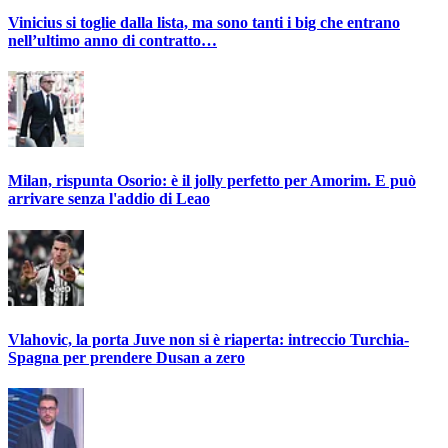
Vinicius si toglie dalla lista, ma sono tanti i big che entrano
nell’ultimo anno di contratto…
Milan, rispunta Osorio: è il jolly perfetto per Amorim. E può
arrivare senza l'addio di Leao
Vlahovic, la porta Juve non si è riaperta: intreccio Turchia-
Spagna per prendere Dusan a zero