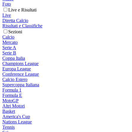
Foto
Live e Risultati
Live
Diretta Calcio
Risultati e Classifiche
Sezioni
Calcio
Mercato
Serie A
Serie B
Coppa Italia
Champions League
Europa League
Conference League
Calcio Estero
Supercoppa Italiana
Formula 1
Formula E
MotoGP
Altri Motori
Basket
America's Cup
Nations League
Tennis