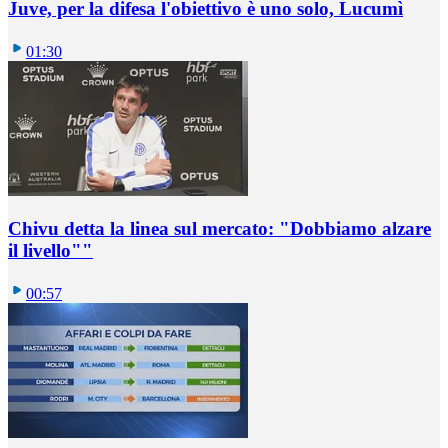
Juve, per la difesa l'obiettivo è uno solo, Lucumì
01:30
Chivu detta la linea sul mercato: "Dobbiamo alzare
il livello""
00:57