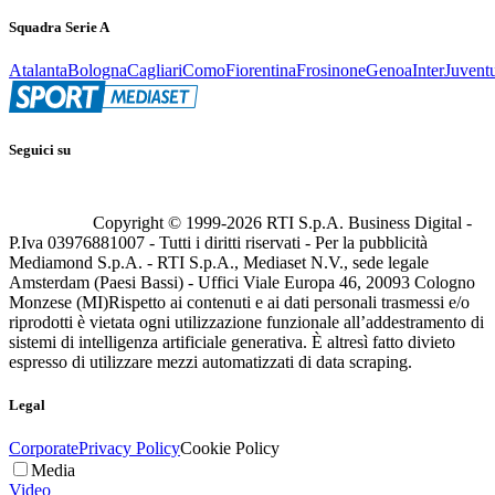
Squadra Serie A
Atalanta
Bologna
Cagliari
Como
Fiorentina
Frosinone
Genoa
Inter
Juvent
Seguici su
Copyright © 1999-
2026
RTI S.p.A. Business Digital -
P.Iva 03976881007 - Tutti i diritti riservati - Per la pubblicità
Mediamond S.p.A. - RTI S.p.A., Mediaset N.V., sede legale
Amsterdam (Paesi Bassi) - Uffici Viale Europa 46, 20093 Cologno
Monzese (MI)
Rispetto ai contenuti e ai dati personali trasmessi e/o
riprodotti è vietata ogni utilizzazione funzionale all’addestramento di
sistemi di intelligenza artificiale generativa. È altresì fatto divieto
espresso di utilizzare mezzi automatizzati di data scraping.
Legal
Corporate
Privacy Policy
Cookie Policy
Media
Video