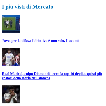
I più visti di Mercato
Juve, per la difesa l'obiettivo è uno solo, Lucumì
Real Madrid, colpo Diomandé: ecco la top 10 degli acquisti più
costosi della storia dei Blancos