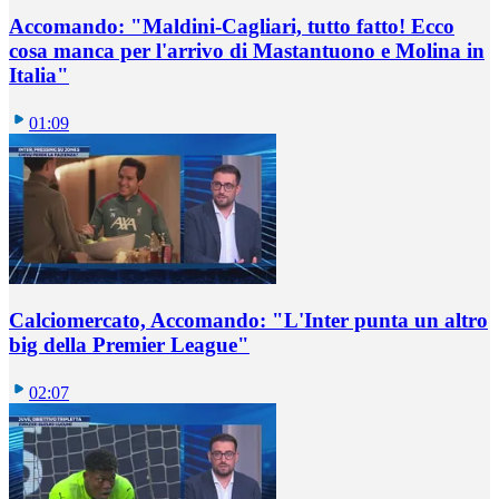
Accomando: "Maldini-Cagliari, tutto fatto! Ecco
cosa manca per l'arrivo di Mastantuono e Molina in
Italia"
01:09
Calciomercato, Accomando: "L'Inter punta un altro
big della Premier League"
02:07