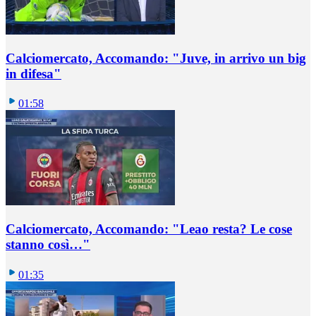
Calciomercato, Accomando: "Juve, in arrivo un big
in difesa"
01:58
Calciomercato, Accomando: "Leao resta? Le cose
stanno così…"
01:35