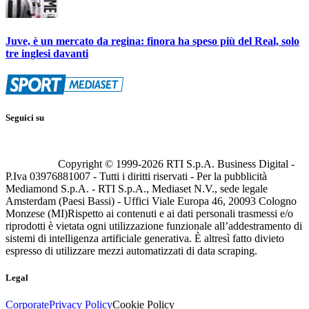
Juve, è un mercato da regina: finora ha speso più del Real, solo
tre inglesi davanti
Seguici su
Copyright © 1999-
2026
RTI S.p.A. Business Digital -
P.Iva 03976881007 - Tutti i diritti riservati - Per la pubblicità
Mediamond S.p.A. - RTI S.p.A., Mediaset N.V., sede legale
Amsterdam (Paesi Bassi) - Uffici Viale Europa 46, 20093 Cologno
Monzese (MI)
Rispetto ai contenuti e ai dati personali trasmessi e/o
riprodotti è vietata ogni utilizzazione funzionale all’addestramento di
sistemi di intelligenza artificiale generativa. È altresì fatto divieto
espresso di utilizzare mezzi automatizzati di data scraping.
Legal
Corporate
Privacy Policy
Cookie Policy