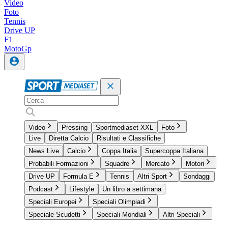
Video
Foto
Tennis
Drive UP
F1
MotoGp
Video
Pressing
Sportmediaset XXL
Foto
Live
Diretta Calcio
Risultati e Classifiche
News Live
Calcio
Coppa Italia
Supercoppa Italiana
Probabili Formazioni
Squadre
Mercato
Motori
Drive UP
Formula E
Tennis
Altri Sport
Sondaggi
Podcast
Lifestyle
Un libro a settimana
Speciali Europei
Speciali Olimpiadi
Speciale Scudetti
Speciali Mondiali
Altri Speciali