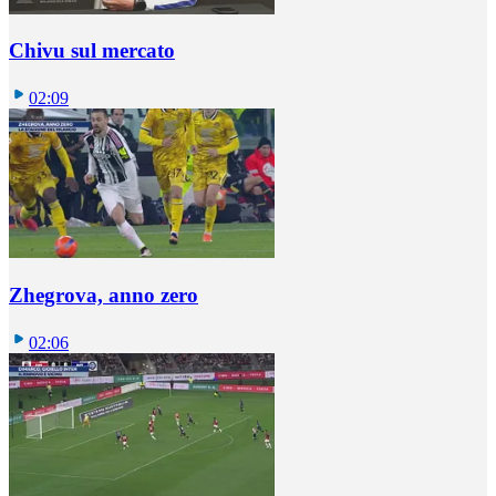
Chivu sul mercato
02:09
Zhegrova, anno zero
02:06