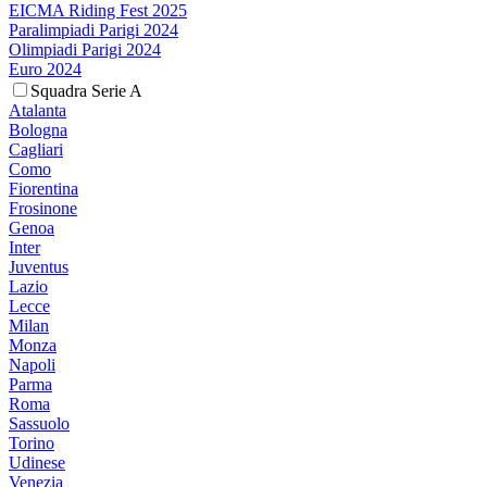
EICMA Riding Fest 2025
Paralimpiadi Parigi 2024
Olimpiadi Parigi 2024
Euro 2024
Squadra Serie A
Atalanta
Bologna
Cagliari
Como
Fiorentina
Frosinone
Genoa
Inter
Juventus
Lazio
Lecce
Milan
Monza
Napoli
Parma
Roma
Sassuolo
Torino
Udinese
Venezia