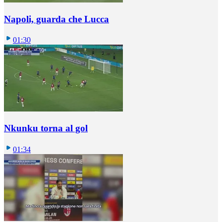
Napoli, guarda che Lucca
01:30
Nkunku torna al gol
01:34