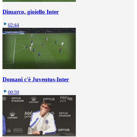
Dimarco, gioiello Inter
02:44
Domani c'è Juventus-Inter
00:59