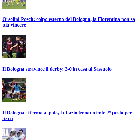
Orsolini-Posch: colpo esterno del Bologna, la Fiorentina non sa
più vincere
Il Bologna stravince il derby: 3-0 in casa al Sassuolo
Il Bologna si ferma al palo, la Lazio frena: niente 2° posto per
Sarri