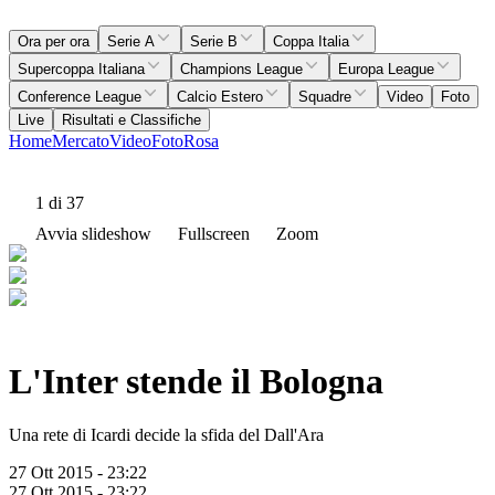
Ora per ora
Serie A
Serie B
Coppa Italia
Supercoppa Italiana
Champions League
Europa League
Conference League
Calcio Estero
Squadre
Video
Foto
Live
Risultati e Classifiche
Home
Mercato
Video
Foto
Rosa
1
di 37
Avvia slideshow
Fullscreen
Zoom
L'Inter stende il Bologna
Una rete di Icardi decide la sfida del Dall'Ara
27 Ott 2015 - 23:22
27 Ott 2015 - 23:22