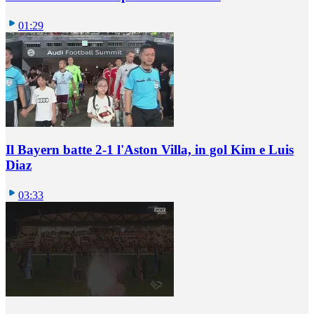
01:29
Il Bayern batte 2-1 l'Aston Villa, in gol Kim e Luis
Diaz
03:33