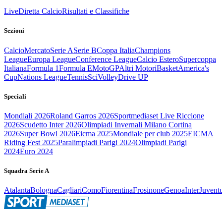
Live
Diretta Calcio
Risultati e Classifiche
Sezioni
Calcio
Mercato
Serie A
Serie B
Coppa Italia
Champions
League
Europa League
Conference League
Calcio Estero
Supercoppa
Italiana
Formula 1
Formula E
MotoGP
Altri Motori
Basket
America's
Cup
Nations League
Tennis
Sci
Volley
Drive UP
Speciali
Mondiali 2026
Roland Garros 2026
Sportmediaset Live Riccione
2026
Scudetto Inter 2026
Olimpiadi Invernali Milano Cortina
2026
Super Bowl 2026
Eicma 2025
Mondiale per club 2025
EICMA
Riding Fest 2025
Paralimpiadi Parigi 2024
Olimpiadi Parigi
2024
Euro 2024
Squadra Serie A
Atalanta
Bologna
Cagliari
Como
Fiorentina
Frosinone
Genoa
Inter
Juvent