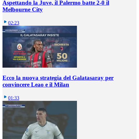
Aspettando la Juve, il Palermo batte 2-0 il
Melbourne City
02:23
Ecco la nuova strategia del Galatasaray per
convincere Leao e il Milan
01:33