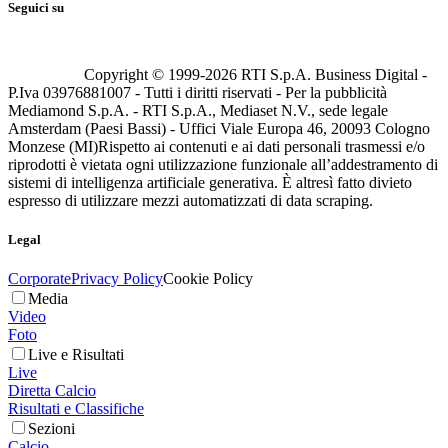
Seguici su
Copyright © 1999-
2026
RTI S.p.A. Business Digital -
P.Iva 03976881007 - Tutti i diritti riservati - Per la pubblicità
Mediamond S.p.A. - RTI S.p.A., Mediaset N.V., sede legale
Amsterdam (Paesi Bassi) - Uffici Viale Europa 46, 20093 Cologno
Monzese (MI)
Rispetto ai contenuti e ai dati personali trasmessi e/o
riprodotti è vietata ogni utilizzazione funzionale all’addestramento di
sistemi di intelligenza artificiale generativa. È altresì fatto divieto
espresso di utilizzare mezzi automatizzati di data scraping.
Legal
Corporate
Privacy Policy
Cookie Policy
Media
Video
Foto
Live e Risultati
Live
Diretta Calcio
Risultati e Classifiche
Sezioni
Calcio