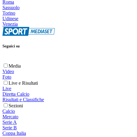
Roma
Sassuolo
Torino
Udinese
Venezia
Seguici su
Media
Video
Foto
Live e Risultati
Live
Diretta Calcio
Risultati e Classifiche
Sezioni
Calcio
Mercato
Serie A
Serie B
Coppa Italia