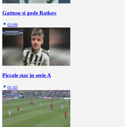
Gattuso si gode Ratkov
02:09
Piccole star in serie A
01:45