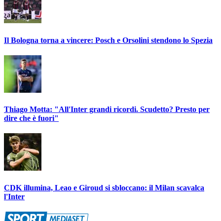
Il Bologna torna a vincere: Posch e Orsolini stendono lo Spezia
Thiago Motta: "All'Inter grandi ricordi. Scudetto? Presto per
dire che è fuori"
CDK illumina, Leao e Giroud si sbloccano: il Milan scavalca
l'Inter