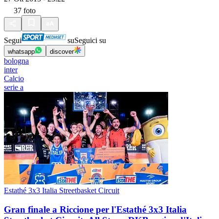
37
foto
Segui
su
Seguici su
whatsapp
discover
bologna
inter
Calcio
serie a
Estathé 3x3 Italia Streetbasket Circuit
Gran finale a Riccione per l'Estathé 3x3 Italia