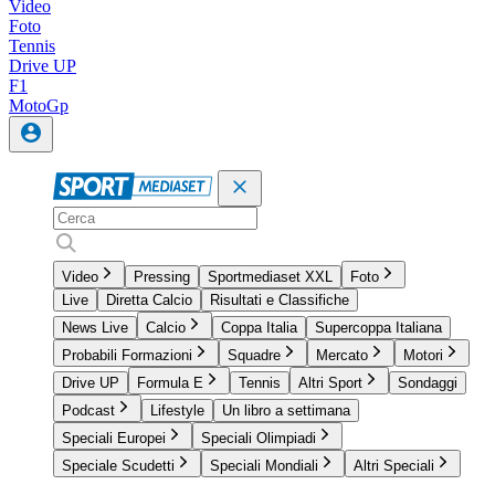
Video
Foto
Tennis
Drive UP
F1
MotoGp
Video
Pressing
Sportmediaset XXL
Foto
Live
Diretta Calcio
Risultati e Classifiche
News Live
Calcio
Coppa Italia
Supercoppa Italiana
Probabili Formazioni
Squadre
Mercato
Motori
Drive UP
Formula E
Tennis
Altri Sport
Sondaggi
Podcast
Lifestyle
Un libro a settimana
Speciali Europei
Speciali Olimpiadi
Speciale Scudetti
Speciali Mondiali
Altri Speciali