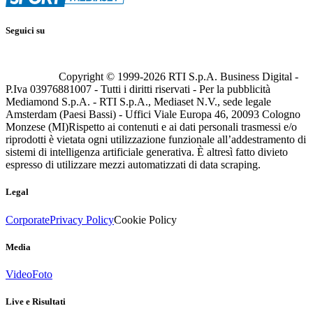
Seguici su
Copyright © 1999-
2026
RTI S.p.A. Business Digital -
P.Iva 03976881007 - Tutti i diritti riservati - Per la pubblicità
Mediamond S.p.A. - RTI S.p.A., Mediaset N.V., sede legale
Amsterdam (Paesi Bassi) - Uffici Viale Europa 46, 20093 Cologno
Monzese (MI)
Rispetto ai contenuti e ai dati personali trasmessi e/o
riprodotti è vietata ogni utilizzazione funzionale all’addestramento di
sistemi di intelligenza artificiale generativa. È altresì fatto divieto
espresso di utilizzare mezzi automatizzati di data scraping.
Legal
Corporate
Privacy Policy
Cookie Policy
Media
Video
Foto
Live e Risultati