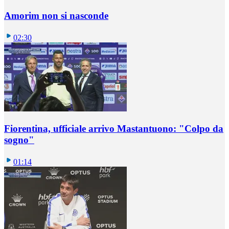
Amorim non si nasconde
02:30
Fiorentina, ufficiale arrivo Mastantuono: "Colpo da
sogno"
01:14