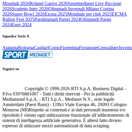
Mondiali 2026
Roland Garros 2026
Sportmediaset Live Riccione
2026
Scudetto Inter 2026
Olimpiadi Invernali Milano Cortina
2026
Super Bowl 2026
Eicma 2025
Mondiale per club 2025
EICMA
Riding Fest 2025
Paralimpiadi Parigi 2024
Olimpiadi Parigi
2024
Euro 2024
Squadra Serie A
Atalanta
Bologna
Cagliari
Como
Fiorentina
Frosinone
Genoa
Inter
Juvent
Seguici su
Copyright © 1999-
2026
RTI S.p.A. Business Digital -
P.Iva 03976881007 - Tutti i diritti riservati - Per la pubblicità
Mediamond S.p.A. - RTI S.p.A., Mediaset N.V., sede legale
Amsterdam (Paesi Bassi) - Uffici Viale Europa 46, 20093 Cologno
Monzese (MI)
Rispetto ai contenuti e ai dati personali trasmessi e/o
riprodotti è vietata ogni utilizzazione funzionale all’addestramento di
sistemi di intelligenza artificiale generativa. È altresì fatto divieto
espresso di utilizzare mezzi automatizzati di data scraping.