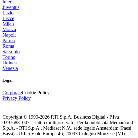
Inter
Juventus
Lazio
Lecce
Milan
Monza
Napoli
Parma
Roma
Sassuolo
Torino
Udinese
Venezia
Legal
Corporate
Cookie Policy
Privacy Policy
Copyright © 1999-
2026
RTI S.p.A. Business Digital - P.Iva
03976881007 - Tutti i diritti riservati - Per la pubblicità Mediamond
S.p.A. - RTI S.p.A., Mediaset N.V., sede legale Amsterdam (Paesi
Bassi) - Uffici Viale Europa 46, 20093 Cologno Monzese (MI)