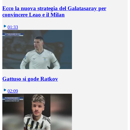
Ecco la nuova strategia del Galatasaray per
convincere Leao e il Milan
01:33
Gattuso si gode Ratkov
02:09