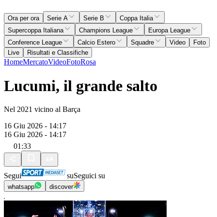
Ora per ora
Serie A
Serie B
Coppa Italia
Supercoppa Italiana
Champions League
Europa League
Conference League
Calcio Estero
Squadre
Video
Foto
Live
Risultati e Classifiche
Home
Mercato
Video
Foto
Rosa
Lucumi, il grande salto
Nel 2021 vicino al Barça
16 Giu 2026 - 14:17
16 Giu 2026 - 14:17
01:33
Segui
su
Seguici su
whatsapp
discover