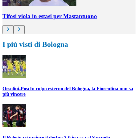
Tifosi viola in estasi per Mastantuono
I più visti di Bologna
Orsolini-Posch: colpo esterno del Bologna, la Fiorentina non sa
più vincere
Il Bologna stravince il derby: 3-0 in casa al Sassuolo