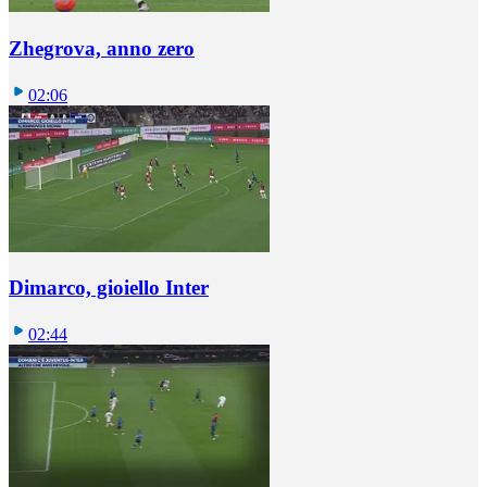
Zhegrova, anno zero
02:06
Dimarco, gioiello Inter
02:44