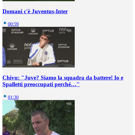
Domani c'è Juventus-Inter
00:59
Chivu: "Juve? Siamo la squadra da battere! Io e
Spalletti preoccupati perché…"
01:30