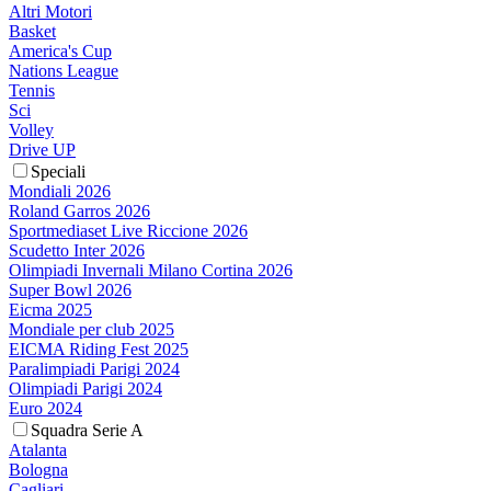
Altri Motori
Basket
America's Cup
Nations League
Tennis
Sci
Volley
Drive UP
Speciali
Mondiali 2026
Roland Garros 2026
Sportmediaset Live Riccione 2026
Scudetto Inter 2026
Olimpiadi Invernali Milano Cortina 2026
Super Bowl 2026
Eicma 2025
Mondiale per club 2025
EICMA Riding Fest 2025
Paralimpiadi Parigi 2024
Olimpiadi Parigi 2024
Euro 2024
Squadra Serie A
Atalanta
Bologna
Cagliari