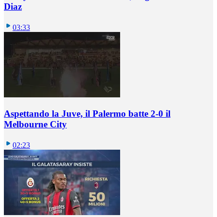
Diaz
03:33
Aspettando la Juve, il Palermo batte 2-0 il
Melbourne City
02:23