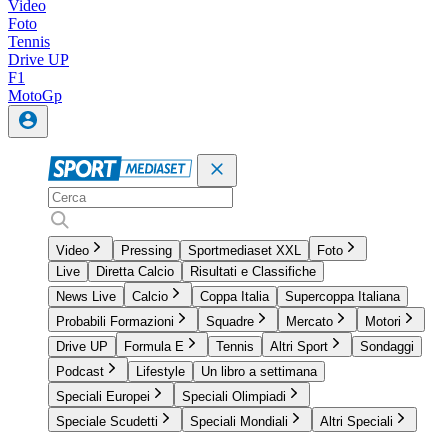
Video
Foto
Tennis
Drive UP
F1
MotoGp
Video
Pressing
Sportmediaset XXL
Foto
Live
Diretta Calcio
Risultati e Classifiche
News Live
Calcio
Coppa Italia
Supercoppa Italiana
Probabili Formazioni
Squadre
Mercato
Motori
Drive UP
Formula E
Tennis
Altri Sport
Sondaggi
Podcast
Lifestyle
Un libro a settimana
Speciali Europei
Speciali Olimpiadi
Speciale Scudetti
Speciali Mondiali
Altri Speciali