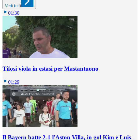
Vedi tutti
01:30
Tifosi viola in estasi per Mastantuono
01:29
Il Bayern batte 2-1 l'Aston Villa, in gol Kim e Luis