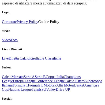
espresso di utilizzare mezzi automatizzati di data scraping.
Legal
Corporate
Privacy Policy
Cookie Policy
Media
Video
Foto
Live e Risultati
Live
Diretta Calcio
Risultati e Classifiche
Sezioni
Calcio
Mercato
Serie A
Serie B
Coppa Italia
Champions
League
Europa League
Conference League
Calcio Estero
Supercoppa
Italiana
Formula 1
Formula E
MotoGP
Altri Motori
Basket
America's
Cup
Nations League
Tennis
Sci
Volley
Drive UP
Speciali