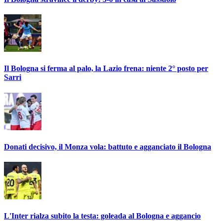
Il Bologna si ferma al palo, la Lazio frena: niente 2° posto per
Sarri
Donati decisivo, il Monza vola: battuto e agganciato il Bologna
L'Inter rialza subito la testa: goleada al Bologna e aggancio