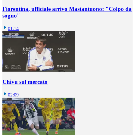
Fiorentina, ufficiale arrivo Mastantuono: "Colpo da
sogno"
01:14
Chivu sul mercato
02:09