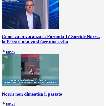
Come va in vacanza la Formula 1? Sorride Norris,
la Ferrari non vuol fare una scelta
00:28
Norris non dimentica il passato
00:59