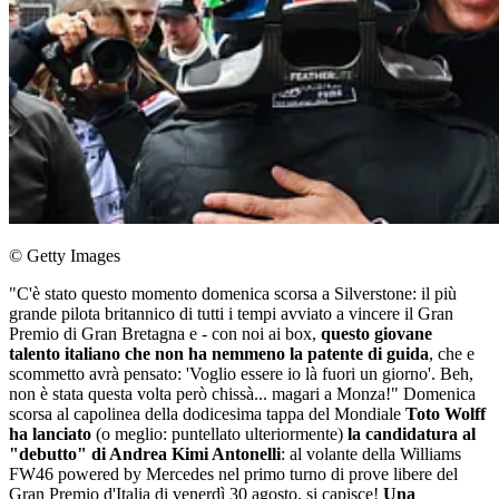
© Getty Images
"C'è stato questo momento domenica scorsa a Silverstone: il più
grande pilota britannico di tutti i tempi avviato a vincere il Gran
Premio di Gran Bretagna e - con noi ai box,
questo giovane
talento italiano che non ha nemmeno la patente di guida
, che e
scommetto avrà pensato: 'Voglio essere io là fuori un giorno'. Beh,
non è stata questa volta però chissà... magari a Monza!" Domenica
scorsa al capolinea della dodicesima tappa del Mondiale
Toto Wolff
ha lanciato
(o meglio: puntellato ulteriormente)
la candidatura al
"debutto" di Andrea Kimi Antonelli
: al volante della Williams
FW46 powered by Mercedes nel primo turno di prove libere del
Gran Premio d'Italia di venerdì 30 agosto, si capisce!
Una