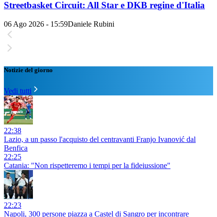
Streetbasket Circuit: All Star e DKB regine d'Italia
06 Ago 2026 - 15:59
Daniele Rubini
Notizie del giorno
Vedi tutti
22:38
Lazio, a un passo l'acquisto del centravanti Franjo Ivanović dal
Benfica
22:25
Catania: "Non rispetteremo i tempi per la fideiussione"
22:23
Napoli, 300 persone piazza a Castel di Sangro per incontrare