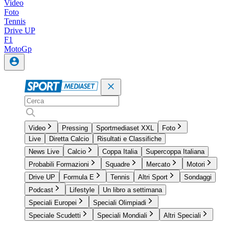
Video
Foto
Tennis
Drive UP
F1
MotoGp
Video
Pressing
Sportmediaset XXL
Foto
Live
Diretta Calcio
Risultati e Classifiche
News Live
Calcio
Coppa Italia
Supercoppa Italiana
Probabili Formazioni
Squadre
Mercato
Motori
Drive UP
Formula E
Tennis
Altri Sport
Sondaggi
Podcast
Lifestyle
Un libro a settimana
Speciali Europei
Speciali Olimpiadi
Speciale Scudetti
Speciali Mondiali
Altri Speciali