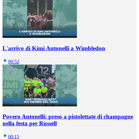
L'arrivo di Kimi Antonelli a Wimbledon
00:52
Povero Antonelli: preso a pistolettate di champagne
nella festa per Russell
00:15