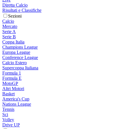
Diretta Calcio
Risultati e Classifiche
Sezioni
Calcio
Mercato
Serie A
Serie B
Coppa Italia
Champions League
Europa League
Conference League
Calcio Estero
Supercoppa Italiana
Formula 1
Formula E
MotoGP
Altri Motori
Basket
America's Cup
Nations League
Tennis
Sci
Volley
Drive UP