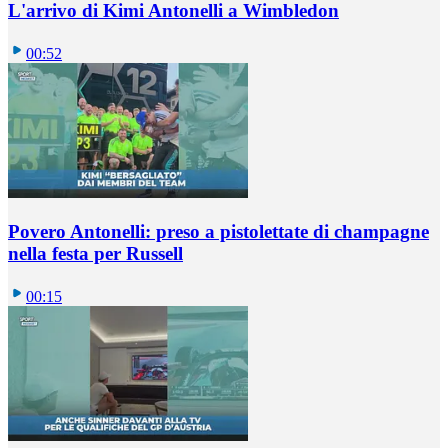
L'arrivo di Kimi Antonelli a Wimbledon
00:52
Povero Antonelli: preso a pistolettate di champagne
nella festa per Russell
00:15