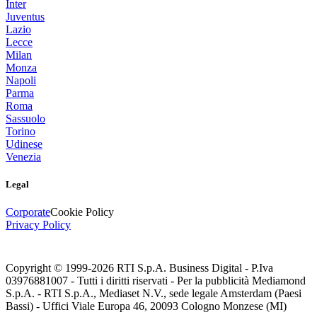
Inter
Juventus
Lazio
Lecce
Milan
Monza
Napoli
Parma
Roma
Sassuolo
Torino
Udinese
Venezia
Legal
Corporate
Cookie Policy
Privacy Policy
Copyright © 1999-
2026
RTI S.p.A. Business Digital - P.Iva
03976881007 - Tutti i diritti riservati - Per la pubblicità Mediamond
S.p.A. - RTI S.p.A., Mediaset N.V., sede legale Amsterdam (Paesi
Bassi) - Uffici Viale Europa 46, 20093 Cologno Monzese (MI)