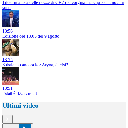
Tifosi in attesa delle nozze di CR7 e Georgina ma si presentano altri
sposi
13:56
Edizione ore 13.05 del 9 agosto
13:55
Sabalenka ancora ko: Aryna, è crisi?
13:51
Estathè 3X3 circuit
Ultimi video