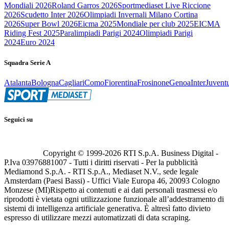
Mondiali 2026
Roland Garros 2026
Sportmediaset Live Riccione
2026
Scudetto Inter 2026
Olimpiadi Invernali Milano Cortina
2026
Super Bowl 2026
Eicma 2025
Mondiale per club 2025
EICMA
Riding Fest 2025
Paralimpiadi Parigi 2024
Olimpiadi Parigi
2024
Euro 2024
Squadra Serie A
Atalanta
Bologna
Cagliari
Como
Fiorentina
Frosinone
Genoa
Inter
Juvent
Seguici su
Copyright © 1999-
2026
RTI S.p.A. Business Digital -
P.Iva 03976881007 - Tutti i diritti riservati - Per la pubblicità
Mediamond S.p.A. - RTI S.p.A., Mediaset N.V., sede legale
Amsterdam (Paesi Bassi) - Uffici Viale Europa 46, 20093 Cologno
Monzese (MI)
Rispetto ai contenuti e ai dati personali trasmessi e/o
riprodotti è vietata ogni utilizzazione funzionale all’addestramento di
sistemi di intelligenza artificiale generativa. È altresì fatto divieto
espresso di utilizzare mezzi automatizzati di data scraping.