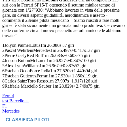
giri con la Ferrari SF15-T ottenendo il settimo miglior tempo di
giornata con 1’27”930: “Abbiamo lavorato in vista delle prossime
gare, su diversi aspetti: guidabilità, aerodinamica e assetto -
commenta il 23enne pilota messicano -. Siamo riusciti a fare molti
giri ed è stata sicuramente una giornata molto produttiva. Cercavamo
delle conferme circa il nuovo pacchetto aerodinamico e le abbiamo
trovate”.
1Jolyon PalmerLotus1m 26.080s 87 giri
2Pascal WehrleinMercedes1m 26.497s+0.417s137 giri
3Pierre GaslyRed Bull1m 26.683s+0.603s75 giri
4Jenson ButtonMcLaren1m 26.927s+0.847s100 giri
5Alex LynnWilliams1m 26.967s+0.887s52 giri
6Esteban OconForce India1m 27.520s+1.440s94 giri
7Esteban GutierrezFerrari1m 27.930s+1.850s119 giri
8Carlos SainzToro Rosso1m 27.997s+1.917s126 giri
9Raffaele Marciello Sauber 1m 28.829s+2.749s75 giri
Ferrari
test Barcellona
F1
Mercedes