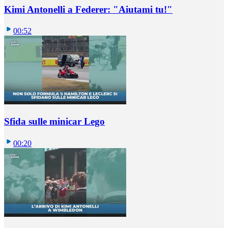
Kimi Antonelli a Federer: "Aiutami tu!"
00:52
Sfida sulle minicar Lego
00:20