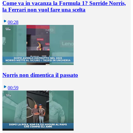
Come va in vacanza la Formula 1? Sorride Norris,
la Ferrari non vuol fare una scelta
00:28
Norris non dimentica il passato
00:59