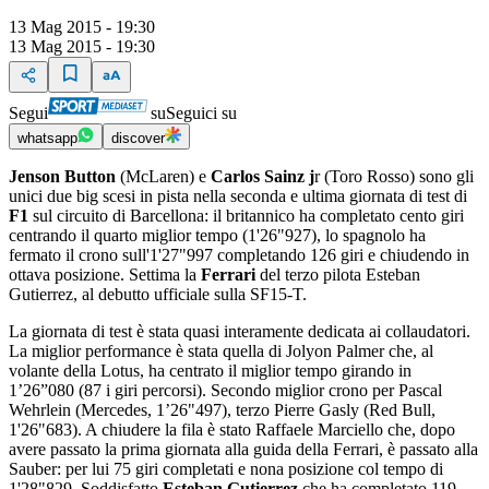
13 Mag 2015 - 19:30
13 Mag 2015 - 19:30
Segui
su
Seguici su
whatsapp
discover
Jenson Button
(McLaren) e
Carlos Sainz j
r (Toro Rosso) sono gli
unici due big scesi in pista nella seconda e ultima giornata di test di
F1
sul circuito di Barcellona: il britannico ha completato cento giri
centrando il quarto miglior tempo (1'26"927), lo spagnolo ha
fermato il crono sull'1'27"997 completando 126 giri e chiudendo in
ottava posizione. Settima la
Ferrari
del terzo pilota Esteban
Gutierrez, al debutto ufficiale sulla SF15-T.
La giornata di test è stata quasi interamente dedicata ai collaudatori.
La miglior performance è stata quella di Jolyon Palmer che, al
volante della Lotus, ha centrato il miglior tempo girando in
1’26”080 (87 i giri percorsi). Secondo miglior crono per Pascal
Wehrlein (Mercedes, 1’26"497), terzo Pierre Gasly (Red Bull,
1'26"683). A chiudere la fila è stato Raffaele Marciello che, dopo
avere passato la prima giornata alla guida della Ferrari, è passato alla
Sauber: per lui 75 giri completati e nona posizione col tempo di
1'28"829. Soddisfatto
Esteban Gutierrez
che ha completato 119