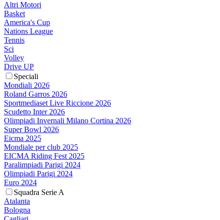
Altri Motori
Basket
America's Cup
Nations League
Tennis
Sci
Volley
Drive UP
Speciali
Mondiali 2026
Roland Garros 2026
Sportmediaset Live Riccione 2026
Scudetto Inter 2026
Olimpiadi Invernali Milano Cortina 2026
Super Bowl 2026
Eicma 2025
Mondiale per club 2025
EICMA Riding Fest 2025
Paralimpiadi Parigi 2024
Olimpiadi Parigi 2024
Euro 2024
Squadra Serie A
Atalanta
Bologna
Cagliari