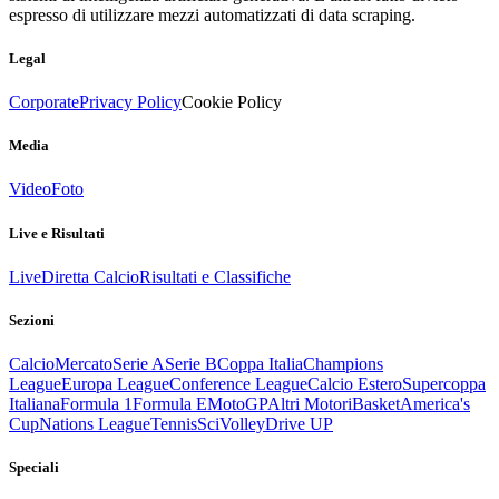
espresso di utilizzare mezzi automatizzati di data scraping.
Legal
Corporate
Privacy Policy
Cookie Policy
Media
Video
Foto
Live e Risultati
Live
Diretta Calcio
Risultati e Classifiche
Sezioni
Calcio
Mercato
Serie A
Serie B
Coppa Italia
Champions
League
Europa League
Conference League
Calcio Estero
Supercoppa
Italiana
Formula 1
Formula E
MotoGP
Altri Motori
Basket
America's
Cup
Nations League
Tennis
Sci
Volley
Drive UP
Speciali