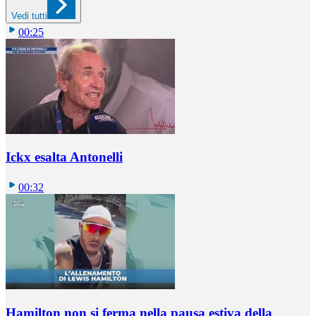
Vedi tutti
00:25
Ickx esalta Antonelli
00:32
Hamilton non si ferma nella pausa estiva della