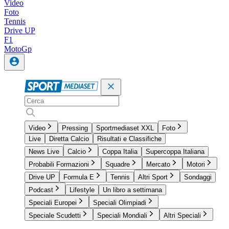
Video
Foto
Tennis
Drive UP
F1
MotoGp
Video
Pressing
Sportmediaset XXL
Foto
Live
Diretta Calcio
Risultati e Classifiche
News Live
Calcio
Coppa Italia
Supercoppa Italiana
Probabili Formazioni
Squadre
Mercato
Motori
Drive UP
Formula E
Tennis
Altri Sport
Sondaggi
Podcast
Lifestyle
Un libro a settimana
Speciali Europei
Speciali Olimpiadi
Speciale Scudetti
Speciali Mondiali
Altri Speciali