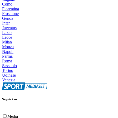
Como
Fiorentina
Frosinone
Genoa
Inter
Juventus
Lazio
Lecce
Milan
Monza
Napoli
Parma
Roma
Sassuolo
Torino
Udinese
Venezia
Seguici su
Media