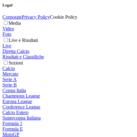
Legal
Corporate
Privacy Policy
Cookie Policy
Media
Video
Foto
Live e Risultati
Live
Diretta Calcio
Risultati e Classifiche
Sezioni
Calcio
Mercato
Serie A
Serie B
Coppa Italia
Champions League
Europa League
Conference League
Calcio Estero
Supercoppa Italiana
Formula 1
Formula E
MotoGP