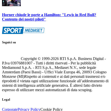
Horner chiude le porte a Hamilton: "Lewis in Red Bull?
Contento dei nostri piloti"
Seguici su
Copyright © 1999-
2026
RTI S.p.A. Business Digital -
P.Iva 03976881007 - Tutti i diritti riservati - Per la pubblicità
Mediamond S.p.A. - RTI S.p.A., Mediaset N.V., sede legale
Amsterdam (Paesi Bassi) - Uffici Viale Europa 46, 20093 Cologno
Monzese (MI)
Rispetto ai contenuti e ai dati personali trasmessi e/o
riprodotti è vietata ogni utilizzazione funzionale all’addestramento di
sistemi di intelligenza artificiale generativa. È altresì fatto divieto
espresso di utilizzare mezzi automatizzati di data scraping.
Legal
Corporate
Privacy Policy
Cookie Policy