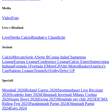
Media
Video
Foto
Live e Risultati
Live
Diretta Calcio
Risultati e Classifiche
Sezioni
Calcio
Mercato
Serie A
Serie B
Coppa Italia
Champions
League
Europa League
Conference League
Calcio Estero
Supercoppa
Italiana
Formula 1
Formula E
MotoGP
Altri Motori
Basket
America's
Cup
Nations League
Tennis
Sci
Volley
Drive UP
Speciali
Mondiali 2026
Roland Garros 2026
Sportmediaset Live Riccione
2026
Scudetto Inter 2026
Olimpiadi Invernali Milano Cortina
2026
Super Bowl 2026
Eicma 2025
Mondiale per club 2025
EICMA
Riding Fest 2025
Paralimpiadi Parigi 2024
Olimpiadi Parigi
2024
Euro 2024