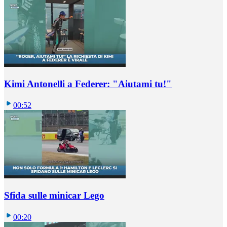
Kimi Antonelli a Federer: "Aiutami tu!"
00:52
Sfida sulle minicar Lego
00:20