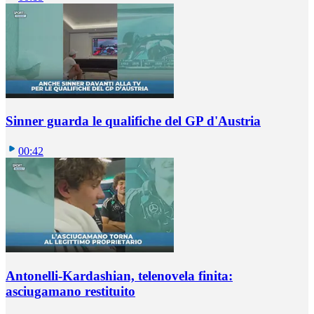
Sinner guarda le qualifiche del GP d'Austria
00:42
Antonelli-Kardashian, telenovela finita:
asciugamano restituito