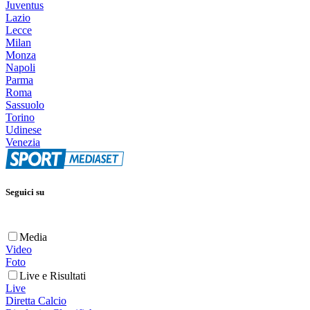
Juventus
Lazio
Lecce
Milan
Monza
Napoli
Parma
Roma
Sassuolo
Torino
Udinese
Venezia
Seguici su
Media
Video
Foto
Live e Risultati
Live
Diretta Calcio