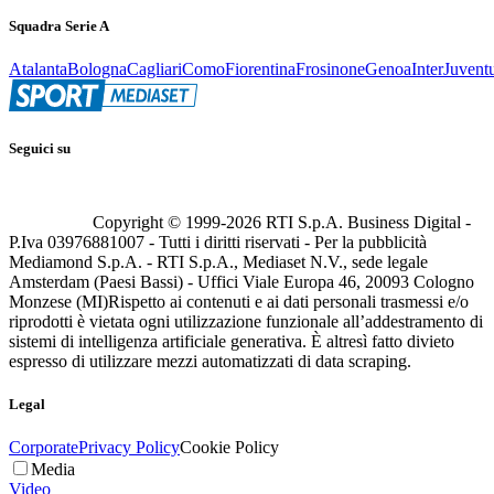
Squadra Serie A
Atalanta
Bologna
Cagliari
Como
Fiorentina
Frosinone
Genoa
Inter
Juvent
Seguici su
Copyright © 1999-
2026
RTI S.p.A. Business Digital -
P.Iva 03976881007 - Tutti i diritti riservati - Per la pubblicità
Mediamond S.p.A. - RTI S.p.A., Mediaset N.V., sede legale
Amsterdam (Paesi Bassi) - Uffici Viale Europa 46, 20093 Cologno
Monzese (MI)
Rispetto ai contenuti e ai dati personali trasmessi e/o
riprodotti è vietata ogni utilizzazione funzionale all’addestramento di
sistemi di intelligenza artificiale generativa. È altresì fatto divieto
espresso di utilizzare mezzi automatizzati di data scraping.
Legal
Corporate
Privacy Policy
Cookie Policy
Media
Video