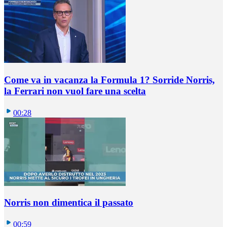
Come va in vacanza la Formula 1? Sorride Norris,
la Ferrari non vuol fare una scelta
00:28
Norris non dimentica il passato
00:59