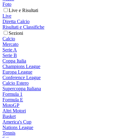
Foto
Live e Risultati
Live
Diretta Calcio
Risultati e Classifiche
Sezioni
Calcio
Mercato
Serie A
Serie B
Coppa Italia
Champions League
Europa League
Conference League
Calcio Estero
Supercoppa Italiana
Formula 1
Formula E
MotoGP
Altri Motori
Basket
America's Cup
Nations League
Tennis