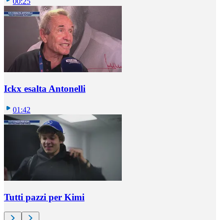
00:25
Ickx esalta Antonelli
01:42
Tutti pazzi per Kimi