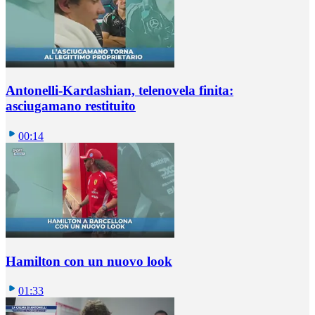
Antonelli-Kardashian, telenovela finita:
asciugamano restituito
00:14
Hamilton con un nuovo look
01:33