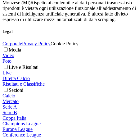
Monzese (MI)
Rispetto ai contenuti e ai dati personali trasmessi e/o
riprodotti è vietata ogni utilizzazione funzionale all’addestramento di
sistemi di intelligenza artificiale generativa. È altresì fatto divieto
espresso di utilizzare mezzi automatizzati di data scraping.
Legal
Corporate
Privacy Policy
Cookie Policy
Media
Video
Foto
Live e Risultati
Live
Diretta Calcio
Risultati e Classifiche
Sezioni
Calcio
Mercato
Serie A
Serie B
Coppa Italia
Champions League
Europa League
Conference League