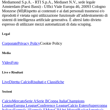
Mediamond S.p.A. - RTI S.p.A., Mediaset N.V., sede legale
Amsterdam (Paesi Bassi) - Uffici Viale Europa 46, 20093 Cologno
Monzese (MI)
Rispetto ai contenuti e ai dati personali trasmessi e/o
riprodotti è vietata ogni utilizzazione funzionale all’addestramento di
sistemi di intelligenza artificiale generativa. È altresì fatto divieto
espresso di utilizzare mezzi automatizzati di data scraping.
Legal
Corporate
Privacy Policy
Cookie Policy
Media
Video
Foto
Live e Risultati
Live
Diretta Calcio
Risultati e Classifiche
Sezioni
Calcio
Mercato
Serie A
Serie B
Coppa Italia
Champions
League
Europa League
Conference League
Calcio Estero
Supercoppa
Italiana
Formula 1
Formula E
MotoGP
Altri Motori
Basket
America's