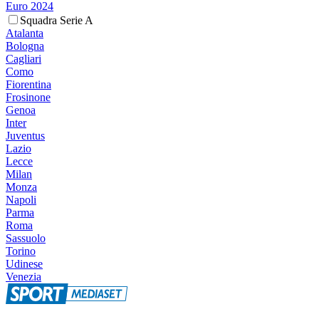
Euro 2024
Squadra Serie A
Atalanta
Bologna
Cagliari
Como
Fiorentina
Frosinone
Genoa
Inter
Juventus
Lazio
Lecce
Milan
Monza
Napoli
Parma
Roma
Sassuolo
Torino
Udinese
Venezia