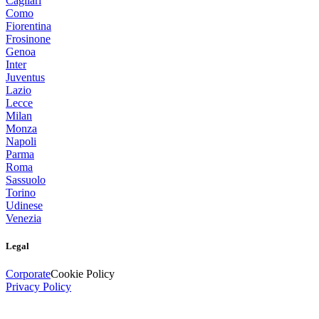
Cagliari
Como
Fiorentina
Frosinone
Genoa
Inter
Juventus
Lazio
Lecce
Milan
Monza
Napoli
Parma
Roma
Sassuolo
Torino
Udinese
Venezia
Legal
Corporate
Cookie Policy
Privacy Policy