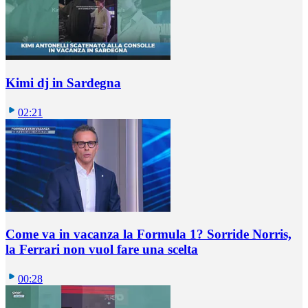
Kimi dj in Sardegna
02:21
Come va in vacanza la Formula 1? Sorride Norris,
la Ferrari non vuol fare una scelta
00:28