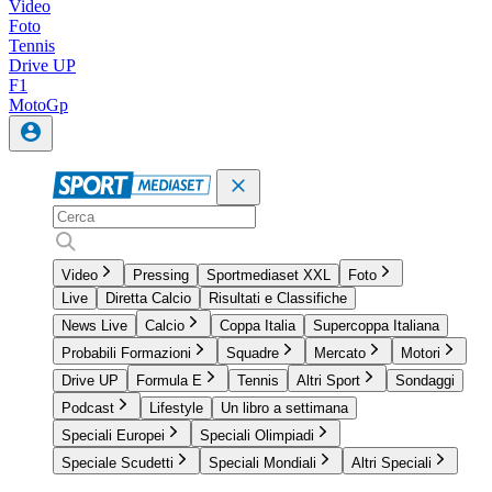
Video
Foto
Tennis
Drive UP
F1
MotoGp
Video
Pressing
Sportmediaset XXL
Foto
Live
Diretta Calcio
Risultati e Classifiche
News Live
Calcio
Coppa Italia
Supercoppa Italiana
Probabili Formazioni
Squadre
Mercato
Motori
Drive UP
Formula E
Tennis
Altri Sport
Sondaggi
Podcast
Lifestyle
Un libro a settimana
Speciali Europei
Speciali Olimpiadi
Speciale Scudetti
Speciali Mondiali
Altri Speciali