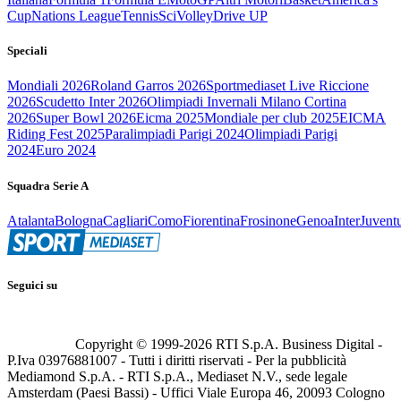
Cup
Nations League
Tennis
Sci
Volley
Drive UP
Speciali
Mondiali 2026
Roland Garros 2026
Sportmediaset Live Riccione
2026
Scudetto Inter 2026
Olimpiadi Invernali Milano Cortina
2026
Super Bowl 2026
Eicma 2025
Mondiale per club 2025
EICMA
Riding Fest 2025
Paralimpiadi Parigi 2024
Olimpiadi Parigi
2024
Euro 2024
Squadra Serie A
Atalanta
Bologna
Cagliari
Como
Fiorentina
Frosinone
Genoa
Inter
Juvent
Seguici su
Copyright © 1999-
2026
RTI S.p.A. Business Digital -
P.Iva 03976881007 - Tutti i diritti riservati - Per la pubblicità
Mediamond S.p.A. - RTI S.p.A., Mediaset N.V., sede legale
Amsterdam (Paesi Bassi) - Uffici Viale Europa 46, 20093 Cologno