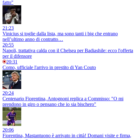
fatto"
21:23
Vinicius si toglie dalla lista, ma sono tanti i big che entrano
nell’ultimo anno di contratto…
20:55
Napoli, trattativa calda con il Chelsea per Badiashile: ecco l'offerta
per il difensore
20:31
Como, ufficiale l'arrivo in prestito di Yan Couto
20:24
Centenario Fiorentina, Antognoni replica a Commisso: "O mi
prendono in giro o pensano che io sia bischero"
20:06
Fiorentina, Mastantuono è arrivato in città! Domani visite e firma,