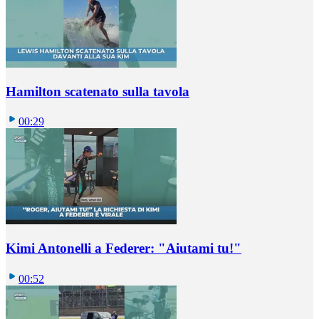
Hamilton scatenato sulla tavola
00:29
Kimi Antonelli a Federer: "Aiutami tu!"
00:52