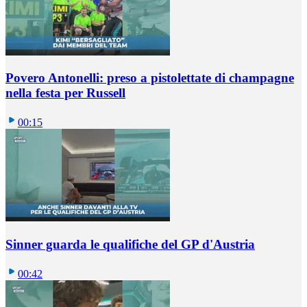
Povero Antonelli: preso a pistolettate di champagne
nella festa per Russell
00:15
Sinner guarda le qualifiche del GP d'Austria
00:42