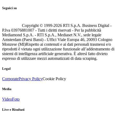
Seguici su
Copyright © 1999-
2026
RTI S.p.A. Business Digital -
P.Iva 03976881007 - Tutti i diritti riservati - Per la pubblicità
Mediamond S.p.A. - RTI S.p.A., Mediaset N.V., sede legale
Amsterdam (Paesi Bassi) - Uffici Viale Europa 46, 20093 Cologno
Monzese (MI)
Rispetto ai contenuti e ai dati personali trasmessi e/o
riprodotti è vietata ogni utilizzazione funzionale all’addestramento di
sistemi di intelligenza artificiale generativa. È altresì fatto divieto
espresso di utilizzare mezzi automatizzati di data scraping.
Legal
Corporate
Privacy Policy
Cookie Policy
Media
Video
Foto
Live e Risultati