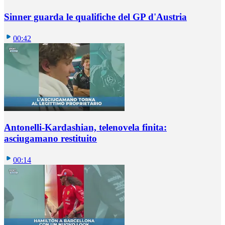
Sinner guarda le qualifiche del GP d'Austria
00:42
Antonelli-Kardashian, telenovela finita:
asciugamano restituito
00:14