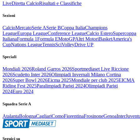
Live
Diretta Calcio
Risultati e Classifiche
Sezioni
Calcio
Mercato
Serie A
Serie B
Coppa Italia
Champions
League
Europa League
Conference League
Calcio Estero
Supercoppa
Italiana
Formula 1
Formula E
MotoGP
Altri Motori
Basket
America's
Cup
Nations League
Tennis
Sci
Volley
Drive UP
Speciali
Mondiali 2026
Roland Garros 2026
Sportmediaset Live Riccione
2026
Scudetto Inter 2026
Olimpiadi Invernali Milano Cortina
2026
Super Bowl 2026
Eicma 2025
Mondiale per club 2025
EICMA
Riding Fest 2025
Paralimpiadi Parigi 2024
Olimpiadi Parigi
2024
Euro 2024
Squadra Serie A
Atalanta
Bologna
Cagliari
Como
Fiorentina
Frosinone
Genoa
Inter
Juvent
Seguici su