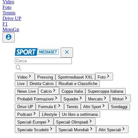
Video
Foto
Tennis
Drive UP
F1
MotoGp
Video
Pressing
Sportmediaset XXL
Foto
Live
Diretta Calcio
Risultati e Classifiche
News Live
Calcio
Coppa Italia
Supercoppa Italiana
Probabili Formazioni
Squadre
Mercato
Motori
Drive UP
Formula E
Tennis
Altri Sport
Sondaggi
Podcast
Lifestyle
Un libro a settimana
Speciali Europei
Speciali Olimpiadi
Speciale Scudetti
Speciali Mondiali
Altri Speciali