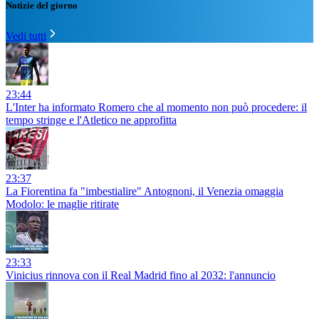
Notizie del giorno
Vedi tutti
23:44
L'Inter ha informato Romero che al momento non può procedere: il
tempo stringe e l'Atletico ne approfitta
23:37
La Fiorentina fa "imbestialire" Antognoni, il Venezia omaggia
Modolo: le maglie ritirate
23:33
Vinicius rinnova con il Real Madrid fino al 2032: l'annuncio