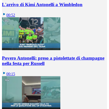
L'arrivo di Kimi Antonelli a Wimbledon
00:52
Povero Antonelli: preso a pistolettate di champagne
nella festa per Russell
00:15