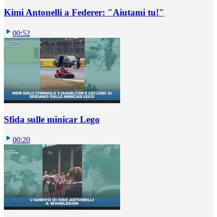
Kimi Antonelli a Federer: "Aiutami tu!"
00:52
Sfida sulle minicar Lego
00:20