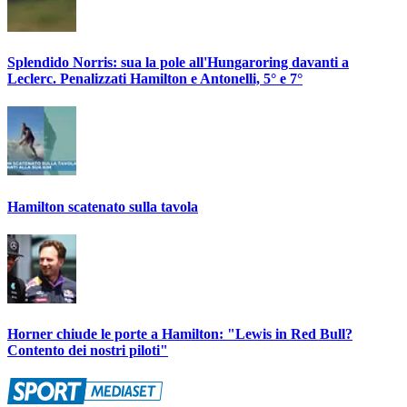
Splendido Norris: sua la pole all'Hungaroring davanti a
Leclerc. Penalizzati Hamilton e Antonelli, 5° e 7°
Hamilton scatenato sulla tavola
Horner chiude le porte a Hamilton: "Lewis in Red Bull?
Contento dei nostri piloti"