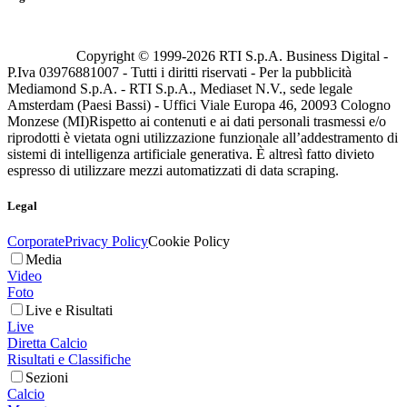
Copyright © 1999-
2026
RTI S.p.A. Business Digital -
P.Iva 03976881007 - Tutti i diritti riservati - Per la pubblicità
Mediamond S.p.A. - RTI S.p.A., Mediaset N.V., sede legale
Amsterdam (Paesi Bassi) - Uffici Viale Europa 46, 20093 Cologno
Monzese (MI)
Rispetto ai contenuti e ai dati personali trasmessi e/o
riprodotti è vietata ogni utilizzazione funzionale all’addestramento di
sistemi di intelligenza artificiale generativa. È altresì fatto divieto
espresso di utilizzare mezzi automatizzati di data scraping.
Legal
Corporate
Privacy Policy
Cookie Policy
Media
Video
Foto
Live e Risultati
Live
Diretta Calcio
Risultati e Classifiche
Sezioni
Calcio