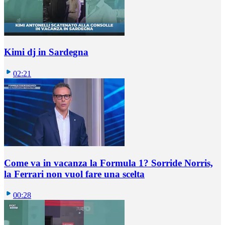
Kimi dj in Sardegna
02:21
Come va in vacanza la Formula 1? Sorride Norris,
la Ferrari non vuol fare una scelta
00:28