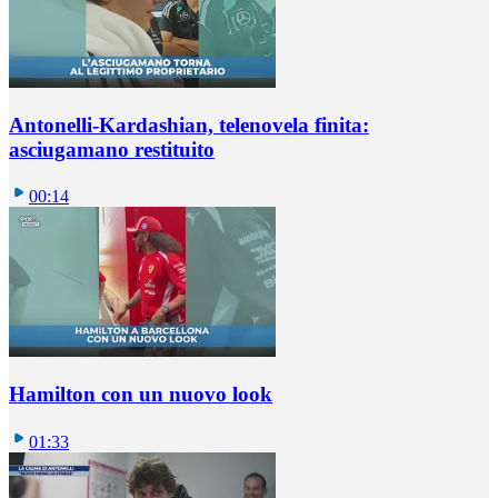
Antonelli-Kardashian, telenovela finita:
asciugamano restituito
00:14
Hamilton con un nuovo look
01:33