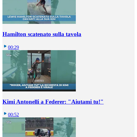
Hamilton scatenato sulla tavola
00:29
Kimi Antonelli a Federer: "Aiutami tu!"
00:52