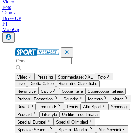
Video
Foto
Tennis
Drive UP
F1
MotoGp
Video
Pressing
Sportmediaset XXL
Foto
Live
Diretta Calcio
Risultati e Classifiche
News Live
Calcio
Coppa Italia
Supercoppa Italiana
Probabili Formazioni
Squadre
Mercato
Motori
Drive UP
Formula E
Tennis
Altri Sport
Sondaggi
Podcast
Lifestyle
Un libro a settimana
Speciali Europei
Speciali Olimpiadi
Speciale Scudetti
Speciali Mondiali
Altri Speciali