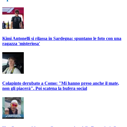
Kimi Antonelli si rilassa in Sardegna: spuntano le foto con una
ragazza 'misteriosa'
Colapinto derubato a Como: "Mi hanno preso anche il mate,
non gli piacerà". Poi scatena la bufera social