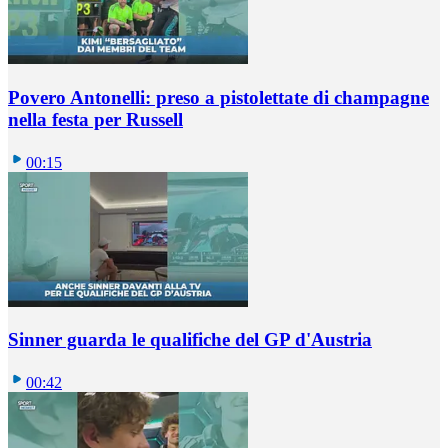
Povero Antonelli: preso a pistolettate di champagne
nella festa per Russell
00:15
Sinner guarda le qualifiche del GP d'Austria
00:42