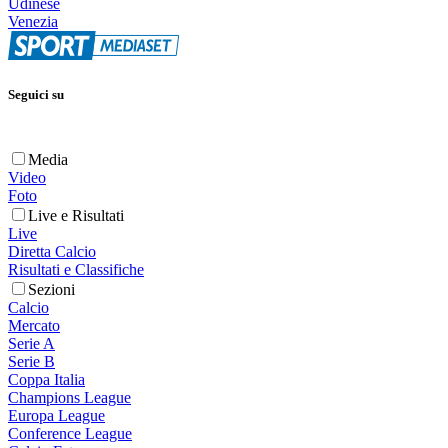
Udinese
Venezia
Seguici su
Media
Video
Foto
Live e Risultati
Live
Diretta Calcio
Risultati e Classifiche
Sezioni
Calcio
Mercato
Serie A
Serie B
Coppa Italia
Champions League
Europa League
Conference League