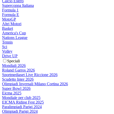
Calcio Estero
Supercoppa Italiana
Formula 1
Formula E
MotoGP
Altri Motori
Basket
America's Cup
Nations League
Tennis
Sci
Volley
Drive UP
Speciali
Mondiali 2026
Roland Garros 2026
Sportmediaset Live Riccione 2026
Scudetto Inter 2026
Olimpiadi Invernali Milano Cortina 2026
Super Bowl 2026
Eicma 2025
Mondiale per club 2025
EICMA Riding Fest 2025
Paralimpiadi Parigi 2024
Olimpiadi Parigi 2024