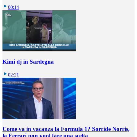
00:14
Kimi dj in Sardegna
02:21
Come va in vacanza la Formula 1? Sorride Norris,
la Ferrari non vuol fare una scelta