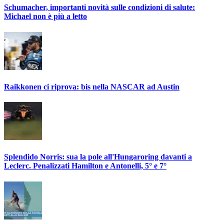
Schumacher, importanti novità sulle condizioni di salute:
Michael non è più a letto
Raikkonen ci riprova: bis nella NASCAR ad Austin
Splendido Norris: sua la pole all'Hungaroring davanti a
Leclerc. Penalizzati Hamilton e Antonelli, 5° e 7°