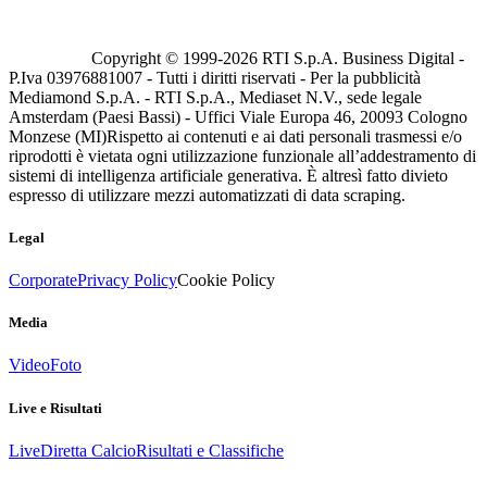
Copyright © 1999-
2026
RTI S.p.A. Business Digital -
P.Iva 03976881007 - Tutti i diritti riservati - Per la pubblicità
Mediamond S.p.A. - RTI S.p.A., Mediaset N.V., sede legale
Amsterdam (Paesi Bassi) - Uffici Viale Europa 46, 20093 Cologno
Monzese (MI)
Rispetto ai contenuti e ai dati personali trasmessi e/o
riprodotti è vietata ogni utilizzazione funzionale all’addestramento di
sistemi di intelligenza artificiale generativa. È altresì fatto divieto
espresso di utilizzare mezzi automatizzati di data scraping.
Legal
Corporate
Privacy Policy
Cookie Policy
Media
Video
Foto
Live e Risultati
Live
Diretta Calcio
Risultati e Classifiche