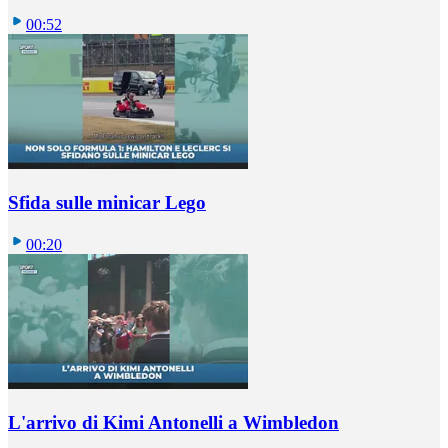
00:52
Sfida sulle minicar Lego
00:20
L'arrivo di Kimi Antonelli a Wimbledon