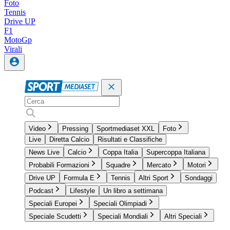
Foto
Tennis
Drive UP
F1
MotoGp
Virali
Video
Pressing
Sportmediaset XXL
Foto
Live
Diretta Calcio
Risultati e Classifiche
News Live
Calcio
Coppa Italia
Supercoppa Italiana
Probabili Formazioni
Squadre
Mercato
Motori
Drive UP
Formula E
Tennis
Altri Sport
Sondaggi
Podcast
Lifestyle
Un libro a settimana
Speciali Europei
Speciali Olimpiadi
Speciale Scudetti
Speciali Mondiali
Altri Speciali