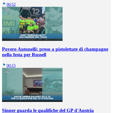
00:52
Povero Antonelli: preso a pistolettate di champagne
nella festa per Russell
00:15
Sinner guarda le qualifiche del GP d'Austria