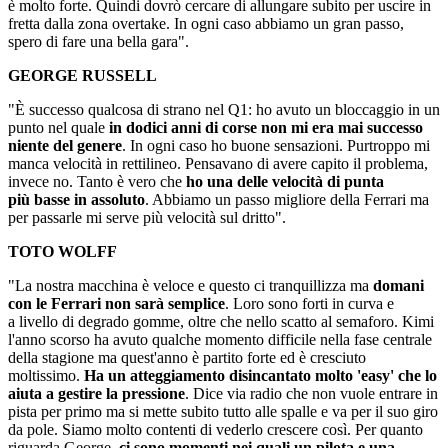
è molto forte. Quindi dovrò cercare di allungare subito per uscire in
fretta dalla zona overtake. In ogni caso abbiamo un gran passo,
spero di fare una bella gara".
GEORGE RUSSELL
"È successo qualcosa di strano nel Q1: ho avuto un bloccaggio in un
punto nel quale
in dodici anni di corse non mi era mai successo
niente del genere
. In ogni caso ho buone sensazioni. Purtroppo mi
manca velocità in rettilineo. Pensavano di avere capito il problema,
invece no. Tanto è vero che
ho una delle velocità di punta
più basse in assoluto
. Abbiamo un passo migliore della Ferrari ma
per passarle mi serve più velocità sul dritto".
TOTO WOLFF
"La nostra macchina è veloce e questo ci tranquillizza ma
domani
con le Ferrari non sarà semplice
. Loro sono forti in curva e
a livello di degrado gomme, oltre che nello scatto al semaforo. Kimi
l'anno scorso ha avuto qualche momento difficile nella fase centrale
della stagione ma quest'anno è partito forte ed è cresciuto
moltissimo.
Ha un atteggiamento disincantato molto 'easy' che lo
aiuta a gestire la pressione
. Dice via radio che non vuole entrare in
pista per primo ma si mette subito tutto alle spalle e va per il suo giro
da pole. Siamo molto contenti di vederlo crescere così. Per quanto
riguarda George,
ci sono momenti nei quali un pilota e una