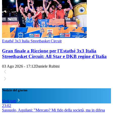
Estathé 3x3 Italia Streetbasket Circuit
Gran finale a Riccione per l'Estathé 3x3 Italia
Streetbasket Circuit: All Star e DKB regine d'Italia
03 Ago 2026 - 17:12
Daniele Rubini
Notizie del giorno
Vedi tutti
23:02
Sassuolo, Aquilani: "Mercato? Mi fido della società, ma in difesa