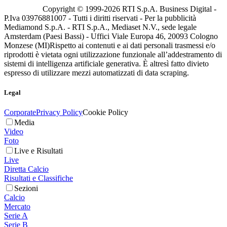
Copyright © 1999-
2026
RTI S.p.A. Business Digital -
P.Iva 03976881007 - Tutti i diritti riservati - Per la pubblicità
Mediamond S.p.A. - RTI S.p.A., Mediaset N.V., sede legale
Amsterdam (Paesi Bassi) - Uffici Viale Europa 46, 20093 Cologno
Monzese (MI)
Rispetto ai contenuti e ai dati personali trasmessi e/o
riprodotti è vietata ogni utilizzazione funzionale all’addestramento di
sistemi di intelligenza artificiale generativa. È altresì fatto divieto
espresso di utilizzare mezzi automatizzati di data scraping.
Legal
Corporate
Privacy Policy
Cookie Policy
Media
Video
Foto
Live e Risultati
Live
Diretta Calcio
Risultati e Classifiche
Sezioni
Calcio
Mercato
Serie A
Serie B