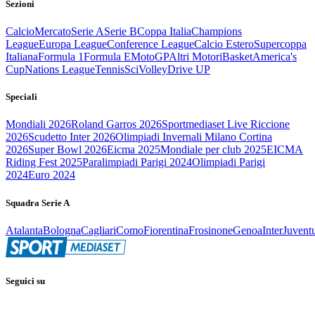
Sezioni
Calcio
Mercato
Serie A
Serie B
Coppa Italia
Champions
League
Europa League
Conference League
Calcio Estero
Supercoppa
Italiana
Formula 1
Formula E
MotoGP
Altri Motori
Basket
America's
Cup
Nations League
Tennis
Sci
Volley
Drive UP
Speciali
Mondiali 2026
Roland Garros 2026
Sportmediaset Live Riccione
2026
Scudetto Inter 2026
Olimpiadi Invernali Milano Cortina
2026
Super Bowl 2026
Eicma 2025
Mondiale per club 2025
EICMA
Riding Fest 2025
Paralimpiadi Parigi 2024
Olimpiadi Parigi
2024
Euro 2024
Squadra Serie A
Atalanta
Bologna
Cagliari
Como
Fiorentina
Frosinone
Genoa
Inter
Juvent
Seguici su