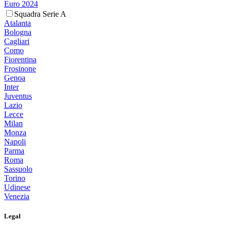
Euro 2024
Squadra Serie A
Atalanta
Bologna
Cagliari
Como
Fiorentina
Frosinone
Genoa
Inter
Juventus
Lazio
Lecce
Milan
Monza
Napoli
Parma
Roma
Sassuolo
Torino
Udinese
Venezia
Legal