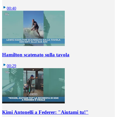
00:40
Hamilton scatenato sulla tavola
00:29
Kimi Antonelli a Federer: "Aiutami tu!"