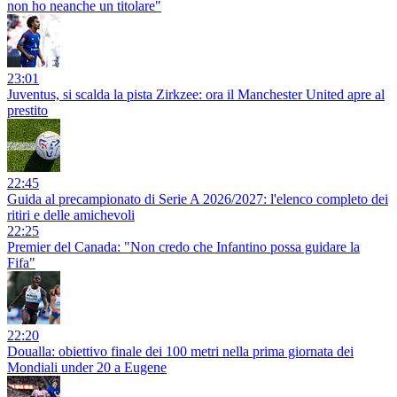
non ho neanche un titolare"
23:01
Juventus, si scalda la pista Zirkzee: ora il Manchester United apre al
prestito
22:45
Guida al precampionato di Serie A 2026/2027: l'elenco completo dei
ritiri e delle amichevoli
22:25
Premier del Canada: "Non credo che Infantino possa guidare la
Fifa"
22:20
Doualla: obiettivo finale dei 100 metri nella prima giornata dei
Mondiali under 20 a Eugene