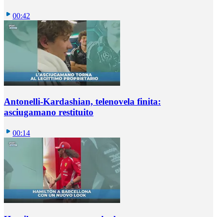
00:42
Antonelli-Kardashian, telenovela finita:
asciugamano restituito
00:14