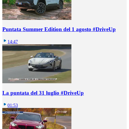
Puntata Summer Edition del 1 agosto #DriveUp
14:47
La puntata del 31 luglio #DriveUp
01:53