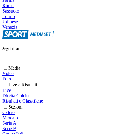
Parma
Roma
Sassuolo
Torino
Udinese
Venezia
Seguici su
Media
Video
Foto
Live e Risultati
Live
Diretta Calcio
Risultati e Classifiche
Sezioni
Calcio
Mercato
Serie A
Serie B
Coppa Italia