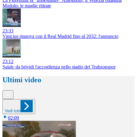
La Fiorentina fa "imbestialire" Antognoni, il Venezia omaggia
Modolo: le maglie ritirate
23:33
Vinicius rinnova con il Real Madrid fino al 2032: l'annuncio
23:12
Salah: da brividi l'accoglienza nello stadio del Trabzonspor
Ultimi video
Vedi tutti
02:09