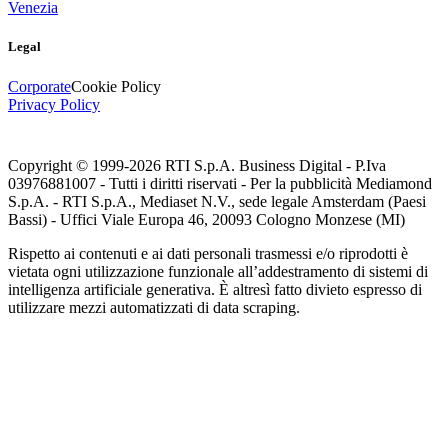
Venezia
Legal
Corporate
Cookie Policy
Privacy Policy
Copyright © 1999-
2026
RTI S.p.A. Business Digital - P.Iva
03976881007 - Tutti i diritti riservati - Per la pubblicità Mediamond
S.p.A. - RTI S.p.A., Mediaset N.V., sede legale Amsterdam (Paesi
Bassi) - Uffici Viale Europa 46, 20093 Cologno Monzese (MI)
Rispetto ai contenuti e ai dati personali trasmessi e/o riprodotti è
vietata ogni utilizzazione funzionale all’addestramento di sistemi di
intelligenza artificiale generativa. È altresì fatto divieto espresso di
utilizzare mezzi automatizzati di data scraping.