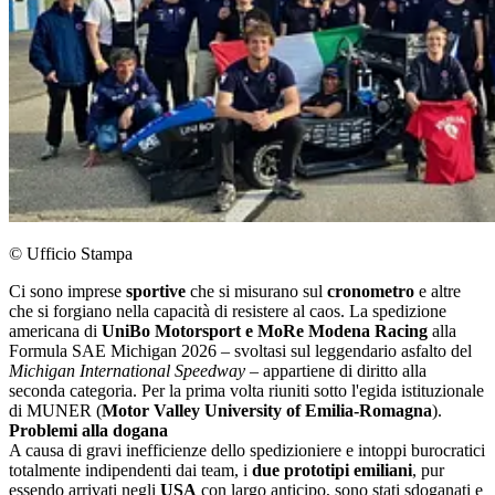
© Ufficio Stampa
Ci sono imprese
sportive
che si misurano sul
cronometro
e altre
che si forgiano nella capacità di resistere al caos. La spedizione
americana di
UniBo Motorsport e MoRe Modena Racing
alla
Formula SAE Michigan 2026 – svoltasi sul leggendario asfalto del
Michigan International Speedway
– appartiene di diritto alla
seconda categoria. Per la prima volta riuniti sotto l'egida istituzionale
di MUNER (
Motor Valley University of Emilia-Romagna
).
Problemi alla dogana
A causa di gravi inefficienze dello spedizioniere e intoppi burocratici
totalmente indipendenti dai team, i
due prototipi emiliani
, pur
essendo arrivati negli
USA
con largo anticipo, sono stati sdoganati e