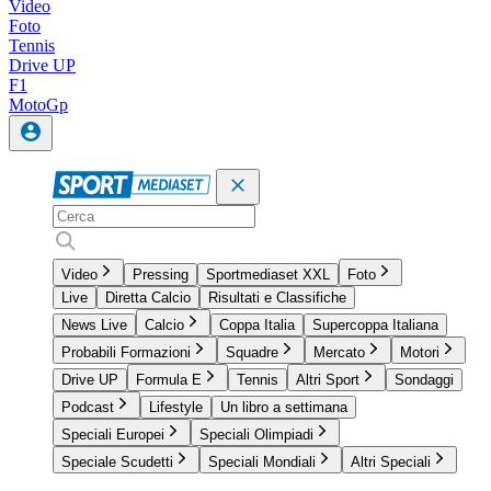
Video
Foto
Tennis
Drive UP
F1
MotoGp
Video
Pressing
Sportmediaset XXL
Foto
Live
Diretta Calcio
Risultati e Classifiche
News Live
Calcio
Coppa Italia
Supercoppa Italiana
Probabili Formazioni
Squadre
Mercato
Motori
Drive UP
Formula E
Tennis
Altri Sport
Sondaggi
Podcast
Lifestyle
Un libro a settimana
Speciali Europei
Speciali Olimpiadi
Speciale Scudetti
Speciali Mondiali
Altri Speciali