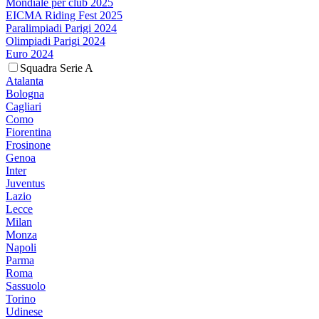
Mondiale per club 2025
EICMA Riding Fest 2025
Paralimpiadi Parigi 2024
Olimpiadi Parigi 2024
Euro 2024
Squadra Serie A
Atalanta
Bologna
Cagliari
Como
Fiorentina
Frosinone
Genoa
Inter
Juventus
Lazio
Lecce
Milan
Monza
Napoli
Parma
Roma
Sassuolo
Torino
Udinese