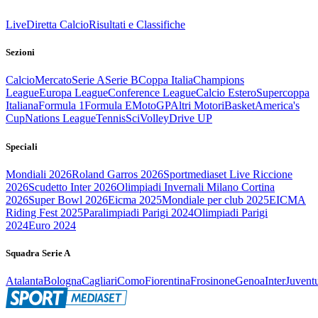
Live
Diretta Calcio
Risultati e Classifiche
Sezioni
Calcio
Mercato
Serie A
Serie B
Coppa Italia
Champions
League
Europa League
Conference League
Calcio Estero
Supercoppa
Italiana
Formula 1
Formula E
MotoGP
Altri Motori
Basket
America's
Cup
Nations League
Tennis
Sci
Volley
Drive UP
Speciali
Mondiali 2026
Roland Garros 2026
Sportmediaset Live Riccione
2026
Scudetto Inter 2026
Olimpiadi Invernali Milano Cortina
2026
Super Bowl 2026
Eicma 2025
Mondiale per club 2025
EICMA
Riding Fest 2025
Paralimpiadi Parigi 2024
Olimpiadi Parigi
2024
Euro 2024
Squadra Serie A
Atalanta
Bologna
Cagliari
Como
Fiorentina
Frosinone
Genoa
Inter
Juvent