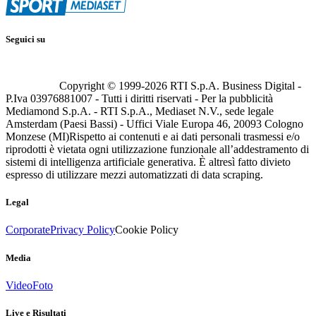
Seguici su
Copyright © 1999-
2026
RTI S.p.A. Business Digital -
P.Iva 03976881007 - Tutti i diritti riservati - Per la pubblicità
Mediamond S.p.A. - RTI S.p.A., Mediaset N.V., sede legale
Amsterdam (Paesi Bassi) - Uffici Viale Europa 46, 20093 Cologno
Monzese (MI)
Rispetto ai contenuti e ai dati personali trasmessi e/o
riprodotti è vietata ogni utilizzazione funzionale all’addestramento di
sistemi di intelligenza artificiale generativa. È altresì fatto divieto
espresso di utilizzare mezzi automatizzati di data scraping.
Legal
Corporate
Privacy Policy
Cookie Policy
Media
Video
Foto
Live e Risultati