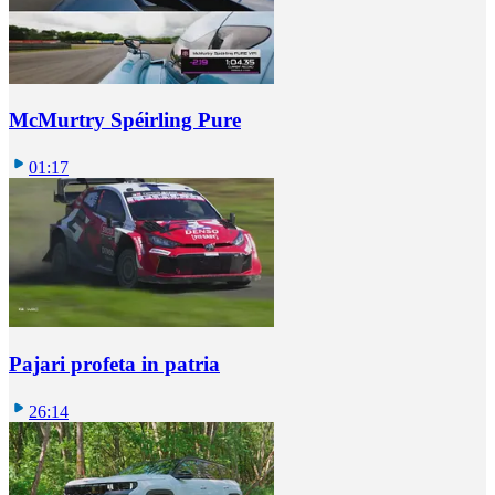
McMurtry Spéirling Pure
01:17
Pajari profeta in patria
26:14