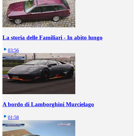
La storia delle Familiari - In abito lungo
03:56
A bordo di Lamborghini Murcielago
01:58