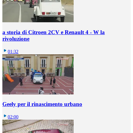
a storia di Citroen 2CV e Renault 4 - W la
rivoluzione
01:32
Geely per il rinascimento urbano
02:00