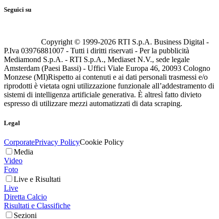
Seguici su
Copyright © 1999-
2026
RTI S.p.A. Business Digital -
P.Iva 03976881007 - Tutti i diritti riservati - Per la pubblicità
Mediamond S.p.A. - RTI S.p.A., Mediaset N.V., sede legale
Amsterdam (Paesi Bassi) - Uffici Viale Europa 46, 20093 Cologno
Monzese (MI)
Rispetto ai contenuti e ai dati personali trasmessi e/o
riprodotti è vietata ogni utilizzazione funzionale all’addestramento di
sistemi di intelligenza artificiale generativa. È altresì fatto divieto
espresso di utilizzare mezzi automatizzati di data scraping.
Legal
Corporate
Privacy Policy
Cookie Policy
Media
Video
Foto
Live e Risultati
Live
Diretta Calcio
Risultati e Classifiche
Sezioni