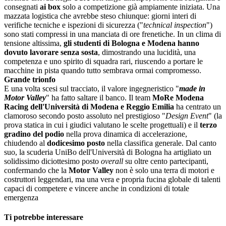
consegnati
ai box
solo a competizione già ampiamente iniziata. Una
mazzata logistica che avrebbe steso chiunque: giorni interi di
verifiche tecniche e ispezioni di sicurezza ("
technical inspection
")
sono stati compressi in una manciata di ore frenetiche. In un clima di
tensione altissima,
gli studenti di Bologna e Modena hanno
dovuto lavorare senza sosta
, dimostrando una lucidità, una
competenza e uno spirito di squadra rari, riuscendo a portare le
macchine in pista quando tutto sembrava ormai compromesso.
Grande trionfo
E una volta scesi sul tracciato, il valore ingegneristico "
made in
Motor Valley
" ha fatto saltare il banco. Il team
MoRe Modena
Racing dell'Università di Modena e Reggio Emilia
ha centrato un
clamoroso secondo posto assoluto nel prestigioso "
Design Event
" (la
prova statica in cui i giudici valutano le scelte progettuali) e il
terzo
gradino del podio
nella prova dinamica di accelerazione,
chiudendo al
dodicesimo posto
nella classifica generale. Dal canto
suo, la scuderia UniBo dell'Università di Bologna ha artigliato un
solidissimo diciottesimo posto
overall
su oltre cento partecipanti,
confermando che la
Motor Valley
non è solo una terra di motori e
costruttori leggendari, ma una vera e propria fucina globale di talenti
capaci di competere e vincere anche in condizioni di totale
emergenza
Ti potrebbe interessare