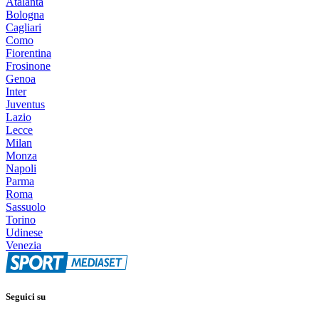
Atalanta
Bologna
Cagliari
Como
Fiorentina
Frosinone
Genoa
Inter
Juventus
Lazio
Lecce
Milan
Monza
Napoli
Parma
Roma
Sassuolo
Torino
Udinese
Venezia
Seguici su