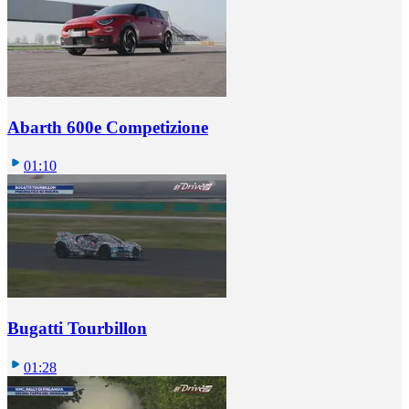
Abarth 600e Competizione
01:10
Bugatti Tourbillon
01:28