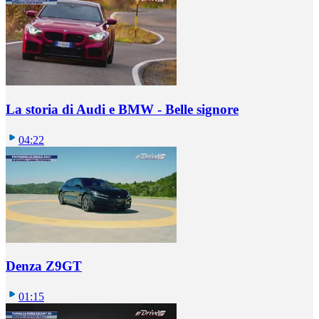
La storia di Audi e BMW - Belle signore
04:22
Denza Z9GT
01:15