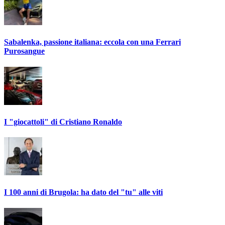
Sabalenka, passione italiana: eccola con una Ferrari
Purosangue
I "giocattoli" di Cristiano Ronaldo
I 100 anni di Brugola: ha dato del "tu" alle viti