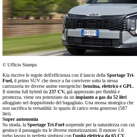
© Ufficio Stampa
Kia riscrive le regole dell'efficienza con il lancio della
Sportage Tri-
Fuel,
il primo SUV che riesce a far convivere sotto la stessa
carrozzeria tre diverse anime energetiche:
benzina, elettrico e GPL
.
Il sistema full hybrid da
237 CV,
già apprezzato per fluidità e
prontezza, viene ora potenziato da un
impianto a gas da 52 litri
alloggiato nel doppiofondo del bagagliaio. Una mossa strategica che
non sacrifica la versatilità: lo spazio di carico resta generoso (587
litri).
Super autonomia
Su strada, la
Sportage Tri-Fuel
sorprende per la naturalezza con cui
gestisce il passaggio tra le diverse motorizzazioni. Il motore 1.6
turbo lavora in perfetta simbiosi con
l'unità elettrica da 65 CV
,