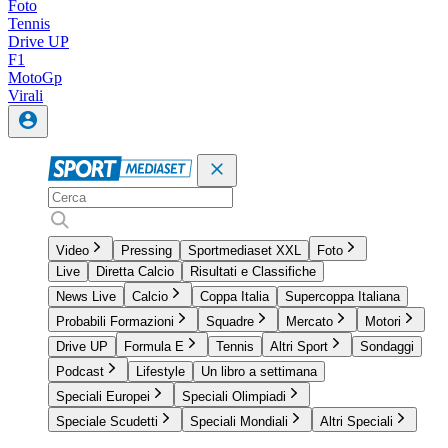
Foto
Tennis
Drive UP
F1
MotoGp
Virali
Video
Pressing
Sportmediaset XXL
Foto
Live
Diretta Calcio
Risultati e Classifiche
News Live
Calcio
Coppa Italia
Supercoppa Italiana
Probabili Formazioni
Squadre
Mercato
Motori
Drive UP
Formula E
Tennis
Altri Sport
Sondaggi
Podcast
Lifestyle
Un libro a settimana
Speciali Europei
Speciali Olimpiadi
Speciale Scudetti
Speciali Mondiali
Altri Speciali