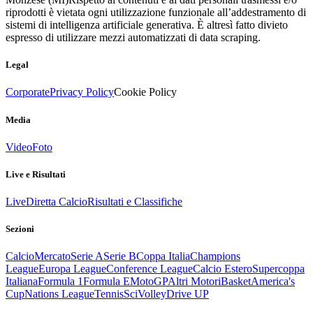
riprodotti è vietata ogni utilizzazione funzionale all’addestramento di
sistemi di intelligenza artificiale generativa. È altresì fatto divieto
espresso di utilizzare mezzi automatizzati di data scraping.
Legal
Corporate
Privacy Policy
Cookie Policy
Media
Video
Foto
Live e Risultati
Live
Diretta Calcio
Risultati e Classifiche
Sezioni
Calcio
Mercato
Serie A
Serie B
Coppa Italia
Champions
League
Europa League
Conference League
Calcio Estero
Supercoppa
Italiana
Formula 1
Formula E
MotoGP
Altri Motori
Basket
America's
Cup
Nations League
Tennis
Sci
Volley
Drive UP