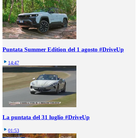
Puntata Summer Edition del 1 agosto #DriveUp
14:47
La puntata del 31 luglio #DriveUp
01:53