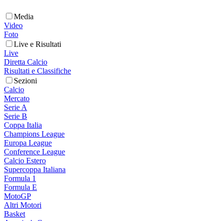
Media
Video
Foto
Live e Risultati
Live
Diretta Calcio
Risultati e Classifiche
Sezioni
Calcio
Mercato
Serie A
Serie B
Coppa Italia
Champions League
Europa League
Conference League
Calcio Estero
Supercoppa Italiana
Formula 1
Formula E
MotoGP
Altri Motori
Basket