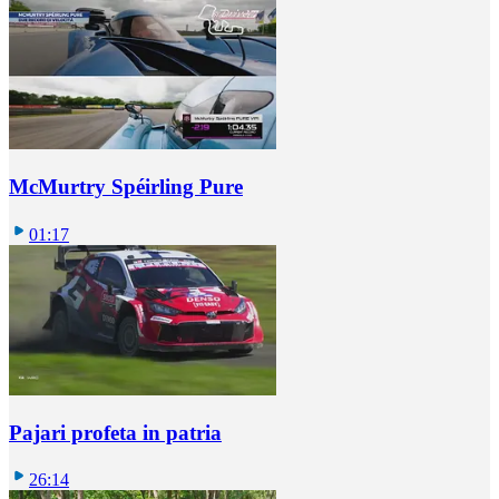
McMurtry Spéirling Pure
01:17
Pajari profeta in patria
26:14