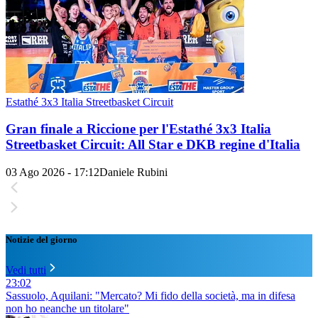
Estathé 3x3 Italia Streetbasket Circuit
Gran finale a Riccione per l'Estathé 3x3 Italia
Streetbasket Circuit: All Star e DKB regine d'Italia
03 Ago 2026 - 17:12
Daniele Rubini
Notizie del giorno
Vedi tutti
23:02
Sassuolo, Aquilani: "Mercato? Mi fido della società, ma in difesa
non ho neanche un titolare"