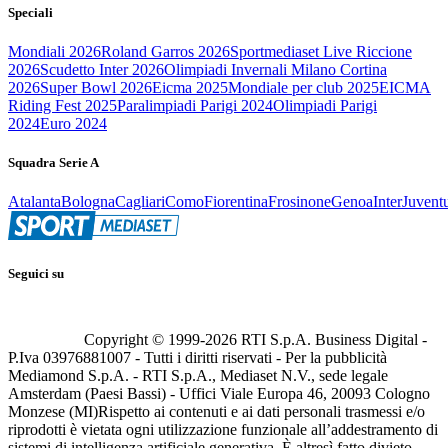
Speciali
Mondiali 2026
Roland Garros 2026
Sportmediaset Live Riccione
2026
Scudetto Inter 2026
Olimpiadi Invernali Milano Cortina
2026
Super Bowl 2026
Eicma 2025
Mondiale per club 2025
EICMA
Riding Fest 2025
Paralimpiadi Parigi 2024
Olimpiadi Parigi
2024
Euro 2024
Squadra Serie A
Atalanta
Bologna
Cagliari
Como
Fiorentina
Frosinone
Genoa
Inter
Juvent
Seguici su
Copyright © 1999-
2026
RTI S.p.A. Business Digital -
P.Iva 03976881007 - Tutti i diritti riservati - Per la pubblicità
Mediamond S.p.A. - RTI S.p.A., Mediaset N.V., sede legale
Amsterdam (Paesi Bassi) - Uffici Viale Europa 46, 20093 Cologno
Monzese (MI)
Rispetto ai contenuti e ai dati personali trasmessi e/o
riprodotti è vietata ogni utilizzazione funzionale all’addestramento di
sistemi di intelligenza artificiale generativa. È altresì fatto divieto