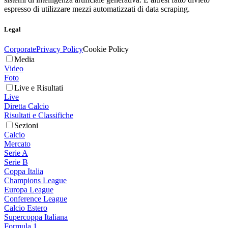
espresso di utilizzare mezzi automatizzati di data scraping.
Legal
Corporate
Privacy Policy
Cookie Policy
Media
Video
Foto
Live e Risultati
Live
Diretta Calcio
Risultati e Classifiche
Sezioni
Calcio
Mercato
Serie A
Serie B
Coppa Italia
Champions League
Europa League
Conference League
Calcio Estero
Supercoppa Italiana
Formula 1