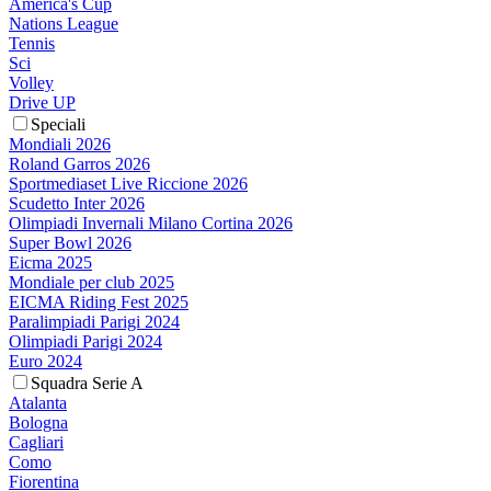
America's Cup
Nations League
Tennis
Sci
Volley
Drive UP
Speciali
Mondiali 2026
Roland Garros 2026
Sportmediaset Live Riccione 2026
Scudetto Inter 2026
Olimpiadi Invernali Milano Cortina 2026
Super Bowl 2026
Eicma 2025
Mondiale per club 2025
EICMA Riding Fest 2025
Paralimpiadi Parigi 2024
Olimpiadi Parigi 2024
Euro 2024
Squadra Serie A
Atalanta
Bologna
Cagliari
Como
Fiorentina