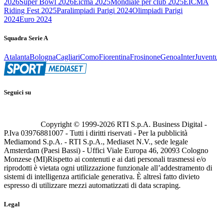
2026
Super Bowl 2026
Eicma 2025
Mondiale per club 2025
EICMA
Riding Fest 2025
Paralimpiadi Parigi 2024
Olimpiadi Parigi
2024
Euro 2024
Squadra Serie A
Atalanta
Bologna
Cagliari
Como
Fiorentina
Frosinone
Genoa
Inter
Juvent
Seguici su
Copyright © 1999-
2026
RTI S.p.A. Business Digital -
P.Iva 03976881007 - Tutti i diritti riservati - Per la pubblicità
Mediamond S.p.A. - RTI S.p.A., Mediaset N.V., sede legale
Amsterdam (Paesi Bassi) - Uffici Viale Europa 46, 20093 Cologno
Monzese (MI)
Rispetto ai contenuti e ai dati personali trasmessi e/o
riprodotti è vietata ogni utilizzazione funzionale all’addestramento di
sistemi di intelligenza artificiale generativa. È altresì fatto divieto
espresso di utilizzare mezzi automatizzati di data scraping.
Legal