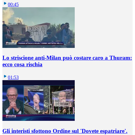
00:45
Lo striscione anti-Milan può costare caro a Thuram:
ecco cosa rischia
01:53
Gli interisti sfottono Ordine sul 'Dovete espatriare'.