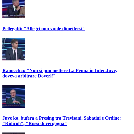
Pellegatti: "Allegri non vuole dimettersi"
Ranocchia: "Non si può mettere La Penna in Inter-Juve,
doveva arbitrare Doveri!"
Juve ko, bufera a Presing tra Trevisani, Sabatini e Ordine:
"Ridicoli", "Rossi di vergogna"