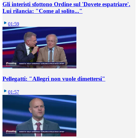
Gli interisti sfottono Ordine sul 'Dovete espatriare'.
Lui rilancia: "Come al solito..."
01:59
Pellegatti: "Allegri non vuole dimettersi"
01:57