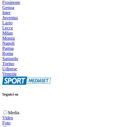
Frosinone
Genoa
Inter
Juventus
Lazio
Lecce
Milan
Monza
Napoli
Parma
Roma
Sassuolo
Torino
Udinese
Venezia
Seguici su
Media
Video
Foto