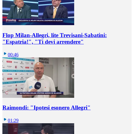
Flop Milan-Allegri, lite Trevisani-Sabatini:
"Espatria!", "Ti devi arrendere"
00:46
Raimondi: "Ipotesi esonero Allegri"
01:29