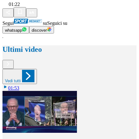
01:22
Segui
su
Seguici su
whatsapp
discover
Ultimi video
Vedi tutti
01:53