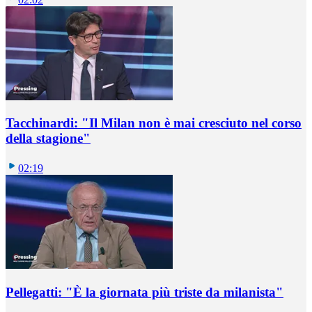
Tacchinardi: "Il Milan non è mai cresciuto nel corso
della stagione"
02:19
Pellegatti: "È la giornata più triste da milanista"