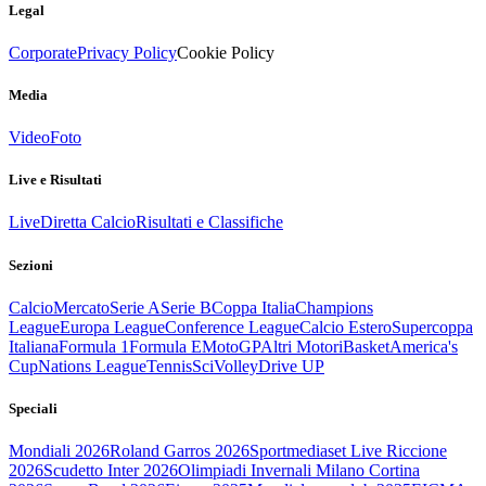
Legal
Corporate
Privacy Policy
Cookie Policy
Media
Video
Foto
Live e Risultati
Live
Diretta Calcio
Risultati e Classifiche
Sezioni
Calcio
Mercato
Serie A
Serie B
Coppa Italia
Champions
League
Europa League
Conference League
Calcio Estero
Supercoppa
Italiana
Formula 1
Formula E
MotoGP
Altri Motori
Basket
America's
Cup
Nations League
Tennis
Sci
Volley
Drive UP
Speciali
Mondiali 2026
Roland Garros 2026
Sportmediaset Live Riccione
2026
Scudetto Inter 2026
Olimpiadi Invernali Milano Cortina