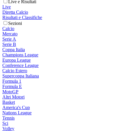
Live e Risultati
Live
Diretta Calcio
Risultati e Classifiche
Sezioni
Calcio
Mercato
Serie A
Serie B
Coppa Italia
Champions League
Europa League
Conference League
Calcio Estero
Supercoppa Italiana
Formula 1
Formula E
MotoGP
Altri Motori
Basket
America's Cup
Nations League
Tennis
Sci
Volley