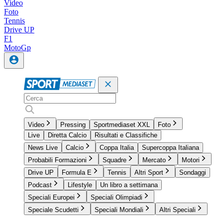
Video
Foto
Tennis
Drive UP
F1
MotoGp
Video
Pressing
Sportmediaset XXL
Foto
Live
Diretta Calcio
Risultati e Classifiche
News Live
Calcio
Coppa Italia
Supercoppa Italiana
Probabili Formazioni
Squadre
Mercato
Motori
Drive UP
Formula E
Tennis
Altri Sport
Sondaggi
Podcast
Lifestyle
Un libro a settimana
Speciali Europei
Speciali Olimpiadi
Speciale Scudetti
Speciali Mondiali
Altri Speciali