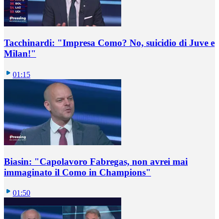
Tacchinardi: "Impresa Como? No, suicidio di Juve e
Milan!"
01:15
Biasin: "Capolavoro Fabregas, non avrei mai
immaginato il Como in Champions"
01:50