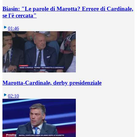
Biasin: "Le parole di Marotta? Errore di Cardinale,
se l'è cercata"
01:46
Marotta-Cardinale, derby presidenziale
02:10