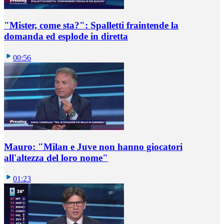
"Mister, come sta?": Spalletti fraintende la
domanda ed esplode in diretta
00:56
Mauro: "Milan e Juve non hanno giocatori
all'altezza del loro nome"
01:23