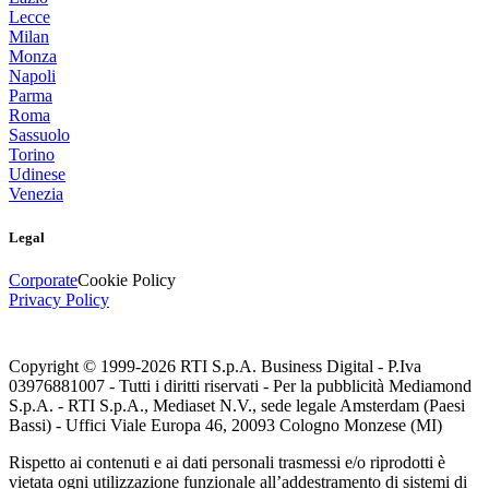
Lecce
Milan
Monza
Napoli
Parma
Roma
Sassuolo
Torino
Udinese
Venezia
Legal
Corporate
Cookie Policy
Privacy Policy
Copyright © 1999-
2026
RTI S.p.A. Business Digital - P.Iva
03976881007 - Tutti i diritti riservati - Per la pubblicità Mediamond
S.p.A. - RTI S.p.A., Mediaset N.V., sede legale Amsterdam (Paesi
Bassi) - Uffici Viale Europa 46, 20093 Cologno Monzese (MI)
Rispetto ai contenuti e ai dati personali trasmessi e/o riprodotti è
vietata ogni utilizzazione funzionale all’addestramento di sistemi di