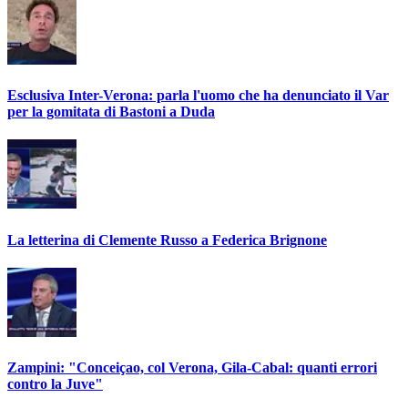
Esclusiva Inter-Verona: parla l'uomo che ha denunciato il Var
per la gomitata di Bastoni a Duda
La letterina di Clemente Russo a Federica Brignone
Zampini: "Conceiçao, col Verona, Gila-Cabal: quanti errori
contro la Juve"