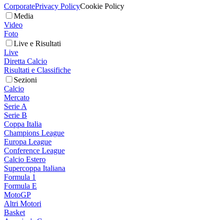
Corporate
Privacy Policy
Cookie Policy
Media
Video
Foto
Live e Risultati
Live
Diretta Calcio
Risultati e Classifiche
Sezioni
Calcio
Mercato
Serie A
Serie B
Coppa Italia
Champions League
Europa League
Conference League
Calcio Estero
Supercoppa Italiana
Formula 1
Formula E
MotoGP
Altri Motori
Basket