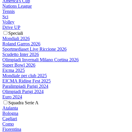
America's Cup
Nations League
Tennis
Sci
Volley
Drive UP
Speciali
Mondiali 2026
Roland Garros 2026
Sportmediaset Live Riccione 2026
Scudetto Inter 2026
Olimpiadi Invernali Milano Cortina 2026
Super Bowl 2026
Eicma 2025
Mondiale per club 2025
EICMA Riding Fest 2025
Paralimpiadi Parigi 2024
Olimpiadi Parigi 2024
Euro 2024
Squadra Serie A
Atalanta
Bologna
Cagliari
Como
Fiorentina