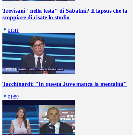
Trevisani "nella testa" di Sabatini? Il lapsus che fa
scoppiare di risate lo studio
01:41
Tacchinardi: "In questa Juve manca la mentalità"
01:59