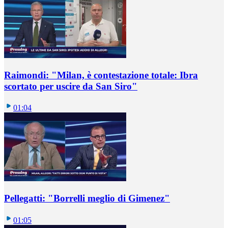
Raimondi: "Milan, è contestazione totale: Ibra
scortato per uscire da San Siro"
01:04
Pellegatti: "Borrelli meglio di Gimenez"
01:05