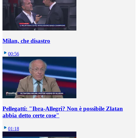
Milan, che disastro
00:56
Pellegatti: "Ibra-Allegri? Non è possibile Zlatan
abbia detto certe cose"
01:18