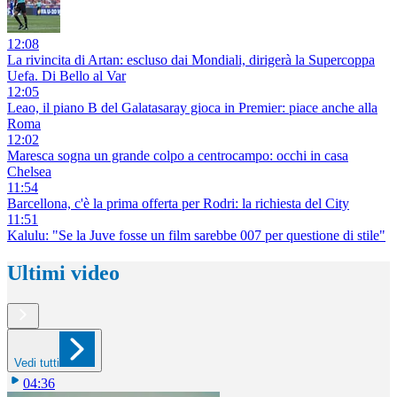
12:08
La rivincita di Artan: escluso dai Mondiali, dirigerà la Supercoppa
Uefa. Di Bello al Var
12:05
Leao, il piano B del Galatasaray gioca in Premier: piace anche alla
Roma
12:02
Maresca sogna un grande colpo a centrocampo: occhi in casa
Chelsea
11:54
Barcellona, c'è la prima offerta per Rodri: la richiesta del City
11:51
Kalulu: "Se la Juve fosse un film sarebbe 007 per questione di stile"
Ultimi video
Vedi tutti
04:36