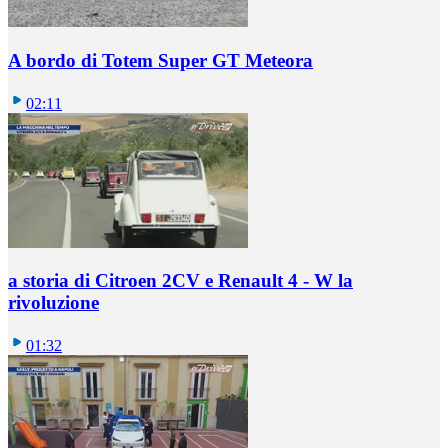
A bordo di Totem Super GT Meteora
02:11
a storia di Citroen 2CV e Renault 4 - W la
rivoluzione
01:32