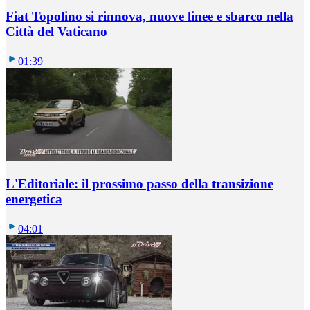
Fiat Topolino si rinnova, nuove linee e sbarco nella
Città del Vaticano
01:39
L'Editoriale: il prossimo passo della transizione
energetica
04:01