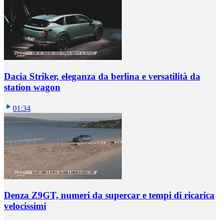
Dacia Striker, eleganza da berlina e versatilità da
station wagon
01:34
Denza Z9GT, numeri da supercar e tempi di ricarica
velocissimi