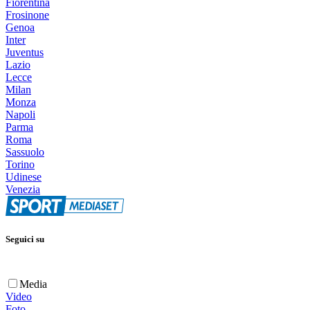
Fiorentina
Frosinone
Genoa
Inter
Juventus
Lazio
Lecce
Milan
Monza
Napoli
Parma
Roma
Sassuolo
Torino
Udinese
Venezia
Seguici su
Media
Video
Foto