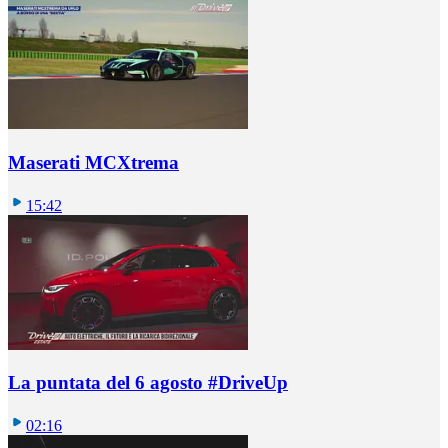
Maserati MCXtrema
15:42
La puntata del 6 agosto #DriveUp
02:16