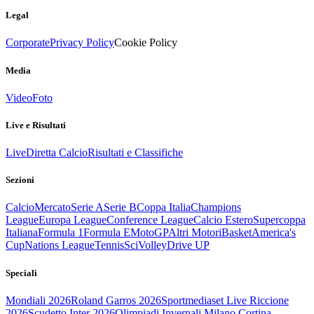
Legal
Corporate
Privacy Policy
Cookie Policy
Media
Video
Foto
Live e Risultati
Live
Diretta Calcio
Risultati e Classifiche
Sezioni
Calcio
Mercato
Serie A
Serie B
Coppa Italia
Champions
League
Europa League
Conference League
Calcio Estero
Supercoppa
Italiana
Formula 1
Formula E
MotoGP
Altri Motori
Basket
America's
Cup
Nations League
Tennis
Sci
Volley
Drive UP
Speciali
Mondiali 2026
Roland Garros 2026
Sportmediaset Live Riccione
2026
Scudetto Inter 2026
Olimpiadi Invernali Milano Cortina