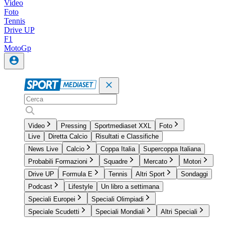
Video
Foto
Tennis
Drive UP
F1
MotoGp
Video
Pressing
Sportmediaset XXL
Foto
Live
Diretta Calcio
Risultati e Classifiche
News Live
Calcio
Coppa Italia
Supercoppa Italiana
Probabili Formazioni
Squadre
Mercato
Motori
Drive UP
Formula E
Tennis
Altri Sport
Sondaggi
Podcast
Lifestyle
Un libro a settimana
Speciali Europei
Speciali Olimpiadi
Speciale Scudetti
Speciali Mondiali
Altri Speciali