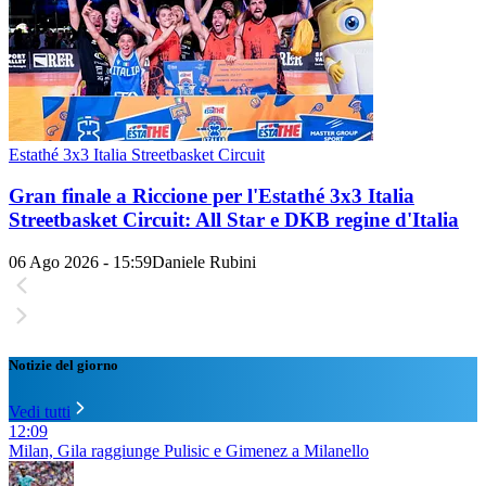
Estathé 3x3 Italia Streetbasket Circuit
Gran finale a Riccione per l'Estathé 3x3 Italia
Streetbasket Circuit: All Star e DKB regine d'Italia
06 Ago 2026 - 15:59
Daniele Rubini
Notizie del giorno
Vedi tutti
12:09
Milan, Gila raggiunge Pulisic e Gimenez a Milanello