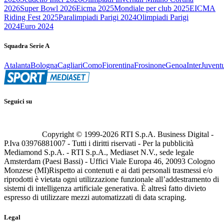
2026
Super Bowl 2026
Eicma 2025
Mondiale per club 2025
EICMA
Riding Fest 2025
Paralimpiadi Parigi 2024
Olimpiadi Parigi
2024
Euro 2024
Squadra Serie A
Atalanta
Bologna
Cagliari
Como
Fiorentina
Frosinone
Genoa
Inter
Juvent
Seguici su
Copyright © 1999-
2026
RTI S.p.A. Business Digital -
P.Iva 03976881007 - Tutti i diritti riservati - Per la pubblicità
Mediamond S.p.A. - RTI S.p.A., Mediaset N.V., sede legale
Amsterdam (Paesi Bassi) - Uffici Viale Europa 46, 20093 Cologno
Monzese (MI)
Rispetto ai contenuti e ai dati personali trasmessi e/o
riprodotti è vietata ogni utilizzazione funzionale all’addestramento di
sistemi di intelligenza artificiale generativa. È altresì fatto divieto
espresso di utilizzare mezzi automatizzati di data scraping.
Legal