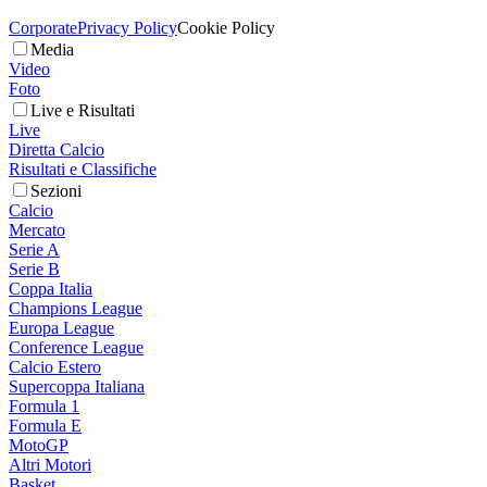
Corporate
Privacy Policy
Cookie Policy
Media
Video
Foto
Live e Risultati
Live
Diretta Calcio
Risultati e Classifiche
Sezioni
Calcio
Mercato
Serie A
Serie B
Coppa Italia
Champions League
Europa League
Conference League
Calcio Estero
Supercoppa Italiana
Formula 1
Formula E
MotoGP
Altri Motori
Basket