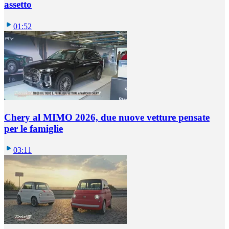
assetto
01:52
Chery al MIMO 2026, due nuove vetture pensate
per le famiglie
03:11