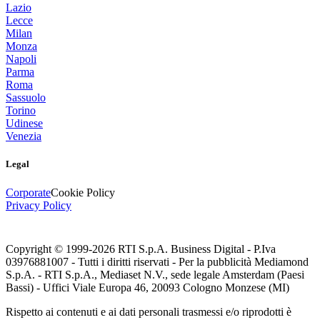
Lazio
Lecce
Milan
Monza
Napoli
Parma
Roma
Sassuolo
Torino
Udinese
Venezia
Legal
Corporate
Cookie Policy
Privacy Policy
Copyright © 1999-
2026
RTI S.p.A. Business Digital - P.Iva
03976881007 - Tutti i diritti riservati - Per la pubblicità Mediamond
S.p.A. - RTI S.p.A., Mediaset N.V., sede legale Amsterdam (Paesi
Bassi) - Uffici Viale Europa 46, 20093 Cologno Monzese (MI)
Rispetto ai contenuti e ai dati personali trasmessi e/o riprodotti è