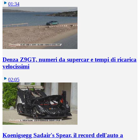
01:34
Denza Z9GT, numeri da supercar e tempi di ricarica
velocissimi
02:05
Koenigsegg Sadair's Spear, il record dell'auto a