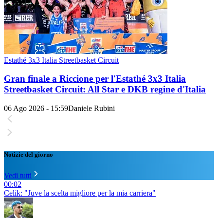
Estathé 3x3 Italia Streetbasket Circuit
Gran finale a Riccione per l'Estathé 3x3 Italia
Streetbasket Circuit: All Star e DKB regine d'Italia
06 Ago 2026 - 15:59
Daniele Rubini
Notizie del giorno
Vedi tutti
00:02
Celik: "Juve la scelta migliore per la mia carriera"