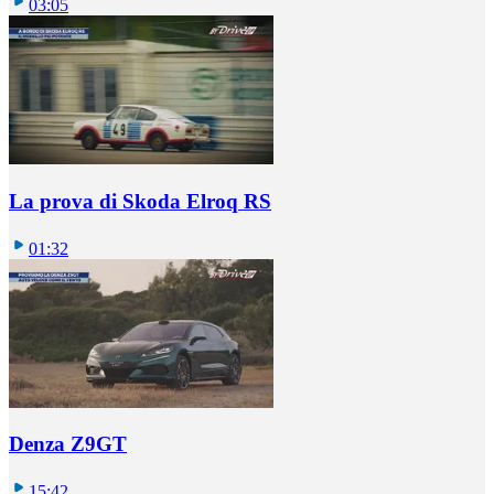
03:05
La prova di Skoda Elroq RS
01:32
Denza Z9GT
15:42