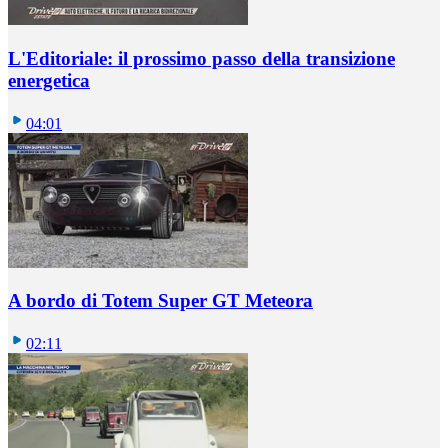
L'Editoriale: il prossimo passo della transizione
energetica
04:01
A bordo di Totem Super GT Meteora
02:11