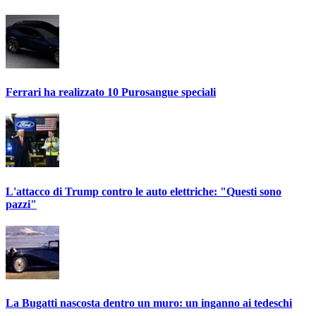
Ferrari ha realizzato 10 Purosangue speciali
L'attacco di Trump contro le auto elettriche: "Questi sono
pazzi"
La Bugatti nascosta dentro un muro: un inganno ai tedeschi