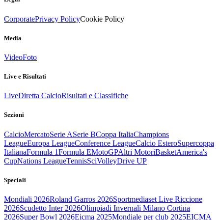
Corporate
Privacy Policy
Cookie Policy
Media
Video
Foto
Live e Risultati
Live
Diretta Calcio
Risultati e Classifiche
Sezioni
Calcio
Mercato
Serie A
Serie B
Coppa Italia
Champions
League
Europa League
Conference League
Calcio Estero
Supercoppa
Italiana
Formula 1
Formula E
MotoGP
Altri Motori
Basket
America's
Cup
Nations League
Tennis
Sci
Volley
Drive UP
Speciali
Mondiali 2026
Roland Garros 2026
Sportmediaset Live Riccione
2026
Scudetto Inter 2026
Olimpiadi Invernali Milano Cortina
2026
Super Bowl 2026
Eicma 2025
Mondiale per club 2025
EICMA