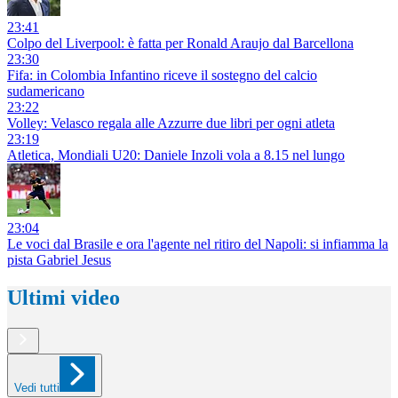
23:41
Colpo del Liverpool: è fatta per Ronald Araujo dal Barcellona
23:30
Fifa: in Colombia Infantino riceve il sostegno del calcio
sudamericano
23:22
Volley: Velasco regala alle Azzurre due libri per ogni atleta
23:19
Atletica, Mondiali U20: Daniele Inzoli vola a 8.15 nel lungo
23:04
Le voci dal Brasile e ora l'agente nel ritiro del Napoli: si infiamma la
pista Gabriel Jesus
Ultimi video
Vedi tutti