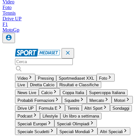
Video
Foto
Tennis
Drive UP
F1
MotoGp
Video
Pressing
Sportmediaset XXL
Foto
Live
Diretta Calcio
Risultati e Classifiche
News Live
Calcio
Coppa Italia
Supercoppa Italiana
Probabili Formazioni
Squadre
Mercato
Motori
Drive UP
Formula E
Tennis
Altri Sport
Sondaggi
Podcast
Lifestyle
Un libro a settimana
Speciali Europei
Speciali Olimpiadi
Speciale Scudetti
Speciali Mondiali
Altri Speciali