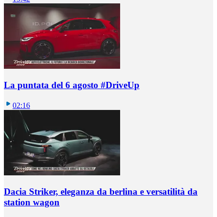
La puntata del 6 agosto #DriveUp
02:16
Dacia Striker, eleganza da berlina e versatilità da
station wagon