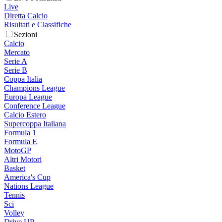
Live
Diretta Calcio
Risultati e Classifiche
Sezioni
Calcio
Mercato
Serie A
Serie B
Coppa Italia
Champions League
Europa League
Conference League
Calcio Estero
Supercoppa Italiana
Formula 1
Formula E
MotoGP
Altri Motori
Basket
America's Cup
Nations League
Tennis
Sci
Volley
Drive UP