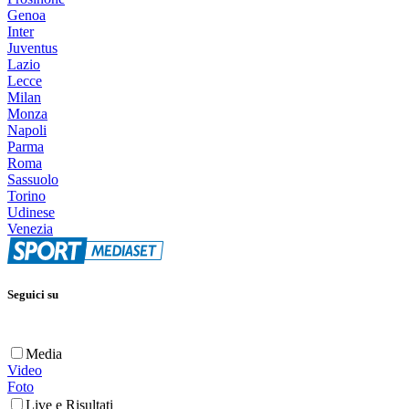
Genoa
Inter
Juventus
Lazio
Lecce
Milan
Monza
Napoli
Parma
Roma
Sassuolo
Torino
Udinese
Venezia
Seguici su
Media
Video
Foto
Live e Risultati