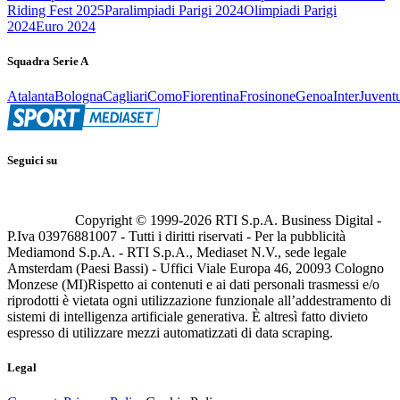
Riding Fest 2025
Paralimpiadi Parigi 2024
Olimpiadi Parigi
2024
Euro 2024
Squadra Serie A
Atalanta
Bologna
Cagliari
Como
Fiorentina
Frosinone
Genoa
Inter
Juvent
Seguici su
Copyright © 1999-
2026
RTI S.p.A. Business Digital -
P.Iva 03976881007 - Tutti i diritti riservati - Per la pubblicità
Mediamond S.p.A. - RTI S.p.A., Mediaset N.V., sede legale
Amsterdam (Paesi Bassi) - Uffici Viale Europa 46, 20093 Cologno
Monzese (MI)
Rispetto ai contenuti e ai dati personali trasmessi e/o
riprodotti è vietata ogni utilizzazione funzionale all’addestramento di
sistemi di intelligenza artificiale generativa. È altresì fatto divieto
espresso di utilizzare mezzi automatizzati di data scraping.
Legal