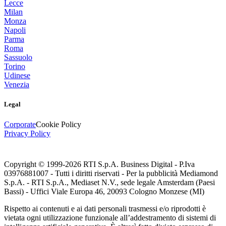
Lecce
Milan
Monza
Napoli
Parma
Roma
Sassuolo
Torino
Udinese
Venezia
Legal
Corporate
Cookie Policy
Privacy Policy
Copyright © 1999-
2026
RTI S.p.A. Business Digital - P.Iva
03976881007 - Tutti i diritti riservati - Per la pubblicità Mediamond
S.p.A. - RTI S.p.A., Mediaset N.V., sede legale Amsterdam (Paesi
Bassi) - Uffici Viale Europa 46, 20093 Cologno Monzese (MI)
Rispetto ai contenuti e ai dati personali trasmessi e/o riprodotti è
vietata ogni utilizzazione funzionale all’addestramento di sistemi di