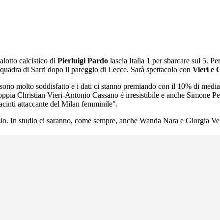
alotto calcistico di
Pierluigi Pardo
lascia Italia 1 per sbarcare sul 5. Pe
squadra di Sarri dopo il pareggio di Lecce. Sarà spettacolo con
Vieri e 
 sono molto soddisfatto e i dati ci stanno premiando con il 10% di medi
oppia Christian Vieri-Antonio Cassano è irresistibile e anche Simone Pe
inti attaccante del Milan femminile".
zio. In studio ci saranno, come sempre, anche Wanda Nara e Giorgia Ve