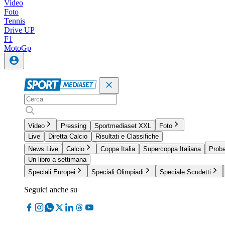
Video
Foto
Tennis
Drive UP
F1
MotoGp
Video
Pressing
Sportmediaset XXL
Foto
Live
Diretta Calcio
Risultati e Classifiche
News Live
Calcio
Coppa Italia
Supercoppa Italiana
Proba
Un libro a settimana
Speciali Europei
Speciali Olimpiadi
Speciale Scudetti
Seguici anche su