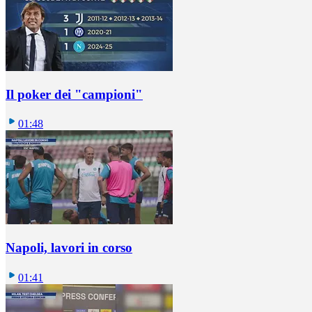
Il poker dei "campioni"
01:48
Napoli, lavori in corso
01:41