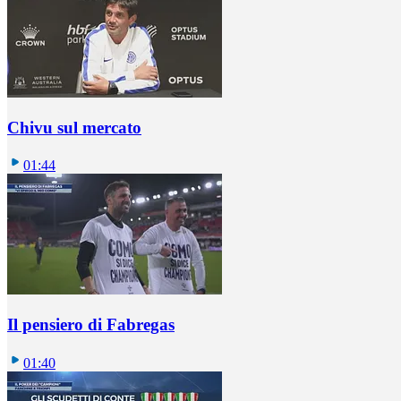
Chivu sul mercato
01:44
Il pensiero di Fabregas
01:40