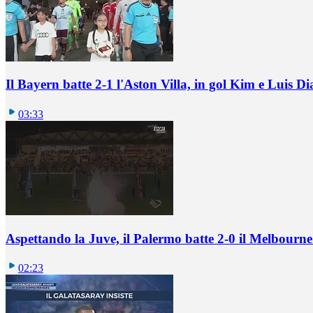
Il Bayern batte 2-1 l'Aston Villa, in gol Kim e Luis Di
03:33
Aspettando la Juve, il Palermo batte 2-0 il Melbourne
02:23