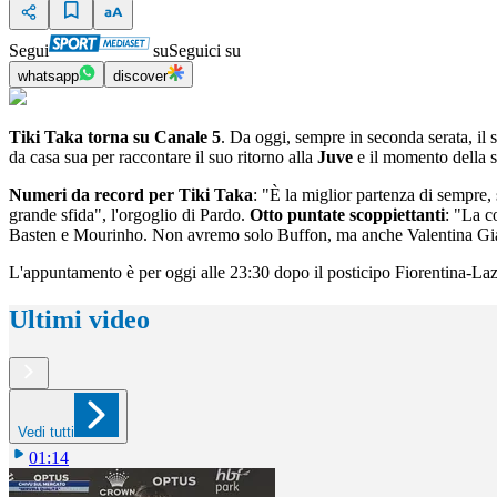
Segui
su
Seguici su
whatsapp
discover
Tiki Taka torna su Canale 5
. Da oggi, sempre in seconda serata, il s
da casa sua per raccontare il suo ritorno alla
Juve
e il momento della 
Numeri da record per Tiki Taka
: "È la miglior partenza di sempre,
grande sfida", l'orgoglio di Pardo.
Otto puntate scoppiettanti
: "La c
Basten e Mourinho. Non avremo solo Buffon, ma anche Valentina Giac
L'appuntamento è per oggi alle 23:30 dopo il posticipo Fiorentina-La
Ultimi video
Vedi tutti
01:14