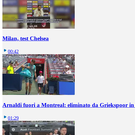
Milan, test Chelsea
00:42
Arnaldi fuori a Montreal: eliminato da Griekspoor i
01:29