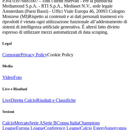
P.Iva 03976881007 - Tutti i diritti riservati - Per la pubblicità
Mediamond S.p.A. - RTI S.p.A., Mediaset N.V., sede legale
Amsterdam (Paesi Bassi) - Uffici Viale Europa 46, 20093 Cologno
Monzese (MI)
Rispetto ai contenuti e ai dati personali trasmessi e/o
riprodotti è vietata ogni utilizzazione funzionale all’addestramento di
sistemi di intelligenza artificiale generativa. È altresì fatto divieto
espresso di utilizzare mezzi automatizzati di data scraping.
Legal
Corporate
Privacy Policy
Cookie Policy
Media
Video
Foto
Live e Risultati
Live
Diretta Calcio
Risultati e Classifiche
Sezioni
Calcio
Mercato
Serie A
Serie B
Coppa Italia
Champions
League
Europa League
Conference League
Calcio Estero
Supercoppa