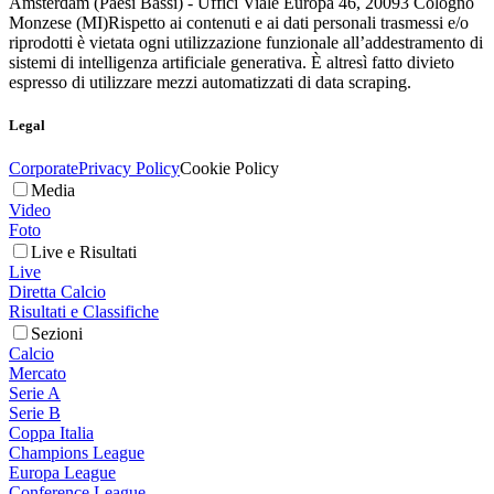
Amsterdam (Paesi Bassi) - Uffici Viale Europa 46, 20093 Cologno
Monzese (MI)
Rispetto ai contenuti e ai dati personali trasmessi e/o
riprodotti è vietata ogni utilizzazione funzionale all’addestramento di
sistemi di intelligenza artificiale generativa. È altresì fatto divieto
espresso di utilizzare mezzi automatizzati di data scraping.
Legal
Corporate
Privacy Policy
Cookie Policy
Media
Video
Foto
Live e Risultati
Live
Diretta Calcio
Risultati e Classifiche
Sezioni
Calcio
Mercato
Serie A
Serie B
Coppa Italia
Champions League
Europa League
Conference League