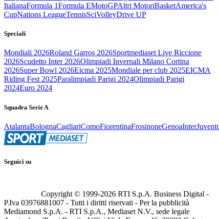
Italiana
Formula 1
Formula E
MotoGP
Altri Motori
Basket
America's
Cup
Nations League
Tennis
Sci
Volley
Drive UP
Speciali
Mondiali 2026
Roland Garros 2026
Sportmediaset Live Riccione
2026
Scudetto Inter 2026
Olimpiadi Invernali Milano Cortina
2026
Super Bowl 2026
Eicma 2025
Mondiale per club 2025
EICMA
Riding Fest 2025
Paralimpiadi Parigi 2024
Olimpiadi Parigi
2024
Euro 2024
Squadra Serie A
Atalanta
Bologna
Cagliari
Como
Fiorentina
Frosinone
Genoa
Inter
Juvent
Seguici su
Copyright © 1999-
2026
RTI S.p.A. Business Digital -
P.Iva 03976881007 - Tutti i diritti riservati - Per la pubblicità
Mediamond S.p.A. - RTI S.p.A., Mediaset N.V., sede legale