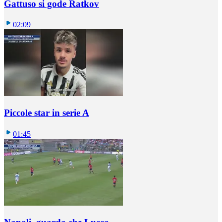
Gattuso si gode Ratkov
02:09
Piccole star in serie A
01:45