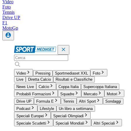
Video
Foto
Tennis
Drive UP
F1
MotoGp
Video
Pressing
Sportmediaset XXL
Foto
Live
Diretta Calcio
Risultati e Classifiche
News Live
Calcio
Coppa Italia
Supercoppa Italiana
Probabili Formazioni
Squadre
Mercato
Motori
Drive UP
Formula E
Tennis
Altri Sport
Sondaggi
Podcast
Lifestyle
Un libro a settimana
Speciali Europei
Speciali Olimpiadi
Speciale Scudetti
Speciali Mondiali
Altri Speciali