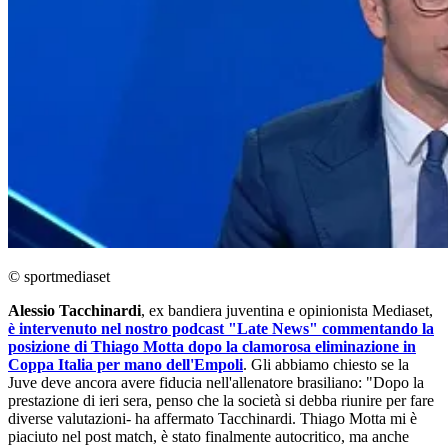
© sportmediaset
Alessio Tacchinardi
, ex bandiera juventina e opinionista Mediaset,
è intervenuto nel nostro podcast "Late News" commentando la
posizione di Thiago Motta dopo la clamorosa eliminazione in
Coppa Italia per mano dell'Empoli
. Gli abbiamo chiesto se la
Juve deve ancora avere fiducia nell'allenatore brasiliano: "Dopo la
prestazione di ieri sera, penso che la società si debba riunire per fare
diverse valutazioni- ha affermato Tacchinardi. Thiago Motta mi è
piaciuto nel post match, è stato finalmente autocritico, ma anche