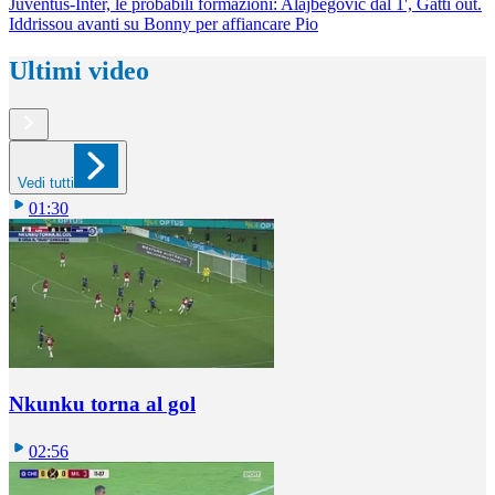
Juventus-Inter, le probabili formazioni: Alajbegovic dal 1', Gatti out.
Iddrissou avanti su Bonny per affiancare Pio
Ultimi video
Vedi tutti
01:30
Nkunku torna al gol
02:56