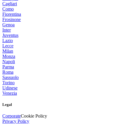
Cagliari
Como
Fiorentina
Frosinone
Genoa
Inter
Juventus
Lazio
Lecce
Milan
Monza
Napoli
Parma
Roma
Sassuolo
Torino
Udinese
Venezia
Legal
Corporate
Cookie Policy
Privacy Policy