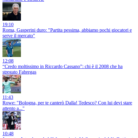
19:10
Roma, Gasperini duro: "Partita pessima, abbiamo pochi giocatori e
serve il mercato"
12:08
“Credo moltissimo in Riccardo Cassano”: chi è il 2008 che ha
stregato Fabregas
11:43
Rowe: "Bologna, per te canterò Dalla! Tedesco? Con lui devi stare
attento a..."
10:48