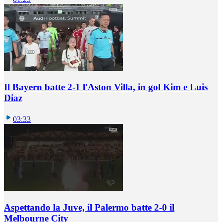
Il Bayern batte 2-1 l'Aston Villa, in gol Kim e Luis
Diaz
03:33
Aspettando la Juve, il Palermo batte 2-0 il
Melbourne City