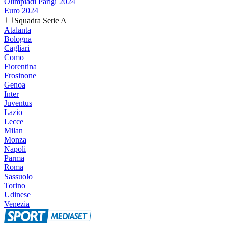
Olimpiadi Parigi 2024
Euro 2024
Squadra Serie A
Atalanta
Bologna
Cagliari
Como
Fiorentina
Frosinone
Genoa
Inter
Juventus
Lazio
Lecce
Milan
Monza
Napoli
Parma
Roma
Sassuolo
Torino
Udinese
Venezia