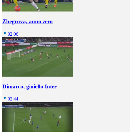
Zhegrova, anno zero
02:06
Dimarco, gioiello Inter
02:44