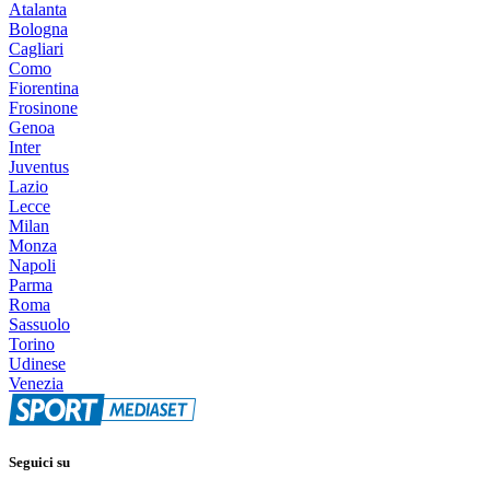
Atalanta
Bologna
Cagliari
Como
Fiorentina
Frosinone
Genoa
Inter
Juventus
Lazio
Lecce
Milan
Monza
Napoli
Parma
Roma
Sassuolo
Torino
Udinese
Venezia
Seguici su