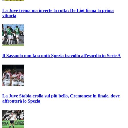
La Juve trema ma inverte la rotta: De Ligt firma la prima
vittoria
Il Sassuolo non fa sconti: Spezia travolto all'esordio in Serie A
La Juve Stabia crolla sul più bello, Cremonese in finale, dove
affronterà lo Spezia