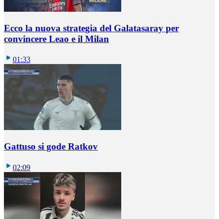
Ecco la nuova strategia del Galatasaray per
convincere Leao e il Milan
01:33
Gattuso si gode Ratkov
02:09