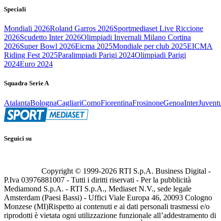
Speciali
Mondiali 2026
Roland Garros 2026
Sportmediaset Live Riccione
2026
Scudetto Inter 2026
Olimpiadi Invernali Milano Cortina
2026
Super Bowl 2026
Eicma 2025
Mondiale per club 2025
EICMA
Riding Fest 2025
Paralimpiadi Parigi 2024
Olimpiadi Parigi
2024
Euro 2024
Squadra Serie A
Atalanta
Bologna
Cagliari
Como
Fiorentina
Frosinone
Genoa
Inter
Juvent
Seguici su
Copyright © 1999-
2026
RTI S.p.A. Business Digital -
P.Iva 03976881007 - Tutti i diritti riservati - Per la pubblicità
Mediamond S.p.A. - RTI S.p.A., Mediaset N.V., sede legale
Amsterdam (Paesi Bassi) - Uffici Viale Europa 46, 20093 Cologno
Monzese (MI)
Rispetto ai contenuti e ai dati personali trasmessi e/o
riprodotti è vietata ogni utilizzazione funzionale all’addestramento di