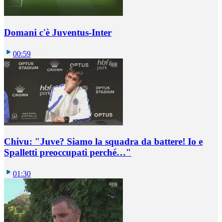
Domani c'è Juventus-Inter
00:59
Chivu: "Juve? Siamo la squadra da battere! Io e
Spalletti preoccupati perché…"
01:30