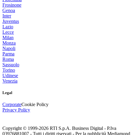
Frosinone
Genoa
Inter
Juventus
Lazio
Lecce
Milan
Monza
Napoli
Parma
Roma
Sassuolo
Torino
Udinese
Venezia
Legal
Corporate
Cookie Policy
Privacy Policy
Copyright © 1999-
2026
RTI S.p.A. Business Digital - P.Iva
03976881007 - Tutti i diritti riservati - Per la pubblicità Mediamond