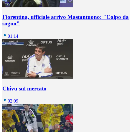
Fiorentina, ufficiale arrivo Mastantuono: "Colpo da
sogno"
01:14
Chivu sul mercato
02:09