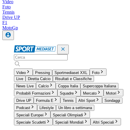
Video
Foto
Tennis
Drive UP
F1
MotoGp
Video
Pressing
Sportmediaset XXL
Foto
Live
Diretta Calcio
Risultati e Classifiche
News Live
Calcio
Coppa Italia
Supercoppa Italiana
Probabili Formazioni
Squadre
Mercato
Motori
Drive UP
Formula E
Tennis
Altri Sport
Sondaggi
Podcast
Lifestyle
Un libro a settimana
Speciali Europei
Speciali Olimpiadi
Speciale Scudetti
Speciali Mondiali
Altri Speciali