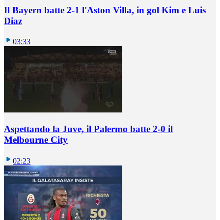
Il Bayern batte 2-1 l'Aston Villa, in gol Kim e Luis
Diaz
03:33
Aspettando la Juve, il Palermo batte 2-0 il
Melbourne City
02:23