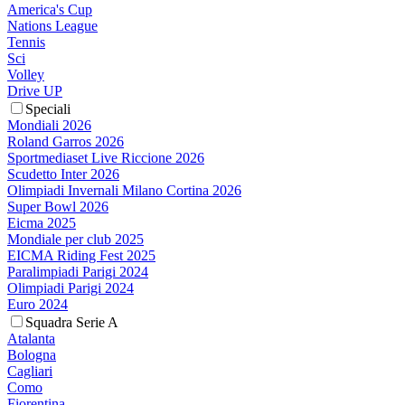
America's Cup
Nations League
Tennis
Sci
Volley
Drive UP
Speciali
Mondiali 2026
Roland Garros 2026
Sportmediaset Live Riccione 2026
Scudetto Inter 2026
Olimpiadi Invernali Milano Cortina 2026
Super Bowl 2026
Eicma 2025
Mondiale per club 2025
EICMA Riding Fest 2025
Paralimpiadi Parigi 2024
Olimpiadi Parigi 2024
Euro 2024
Squadra Serie A
Atalanta
Bologna
Cagliari
Como
Fiorentina