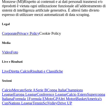
Monzese (MI)
Rispetto ai contenuti e ai dati personali trasmessi e/o
riprodotti è vietata ogni utilizzazione funzionale all’addestramento di
sistemi di intelligenza artificiale generativa. È altresì fatto divieto
espresso di utilizzare mezzi automatizzati di data scraping.
Legal
Corporate
Privacy Policy
Cookie Policy
Media
Video
Foto
Live e Risultati
Live
Diretta Calcio
Risultati e Classifiche
Sezioni
Calcio
Mercato
Serie A
Serie B
Coppa Italia
Champions
League
Europa League
Conference League
Calcio Estero
Supercoppa
Italiana
Formula 1
Formula E
MotoGP
Altri Motori
Basket
America's
Cup
Nations League
Tennis
Sci
Volley
Drive UP