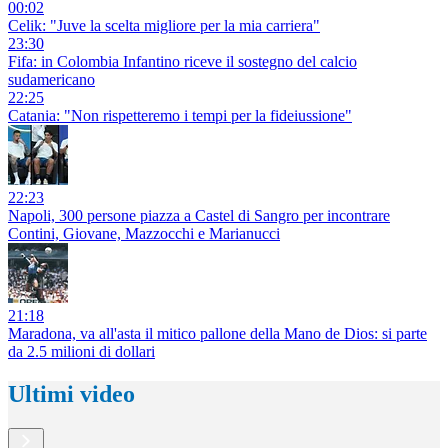
00:02
Celik: "Juve la scelta migliore per la mia carriera"
23:30
Fifa: in Colombia Infantino riceve il sostegno del calcio
sudamericano
22:25
Catania: "Non rispetteremo i tempi per la fideiussione"
22:23
Napoli, 300 persone piazza a Castel di Sangro per incontrare
Contini, Giovane, Mazzocchi e Marianucci
21:18
Maradona, va all'asta il mitico pallone della Mano de Dios: si parte
da 2.5 milioni di dollari
Ultimi video