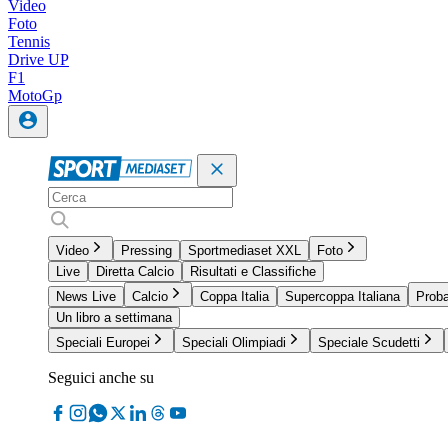
Video
Foto
Tennis
Drive UP
F1
MotoGp
Video
Pressing
Sportmediaset XXL
Foto
Live
Diretta Calcio
Risultati e Classifiche
News Live
Calcio
Coppa Italia
Supercoppa Italiana
Proba
Un libro a settimana
Speciali Europei
Speciali Olimpiadi
Speciale Scudetti
Seguici anche su