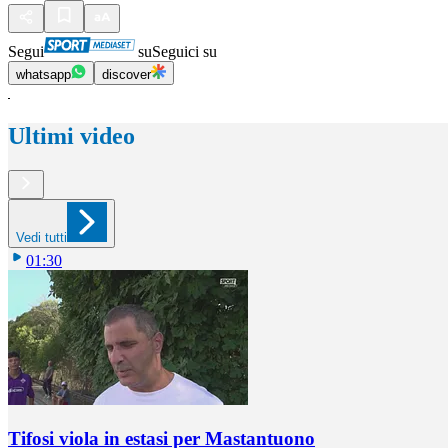
Segui
su
Seguici su
whatsapp
discover
Ultimi video
Vedi tutti
01:30
Tifosi viola in estasi per Mastantuono