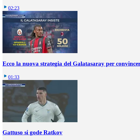
02:23
Ecco la nuova strategia del Galatasaray per convincer
01:33
Gattuso si gode Ratkov