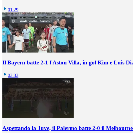
01:29
Il Bayern batte 2-1 l'Aston Villa, in gol Kim e Luis Di
03:33
Aspettando la Juve, il Palermo batte 2-0 il Melbourne