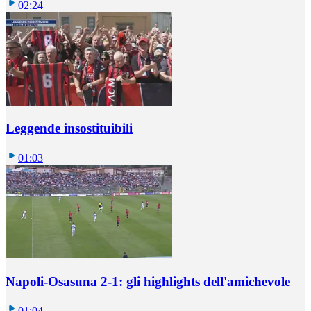
02:24
Leggende insostituibili
01:03
Napoli-Osasuna 2-1: gli highlights dell'amichevole
01:04