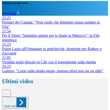
Calcio ora per ora
Vedi tutti
22:25
Premier del Canada: "Non credo che Infantino possa guidare la
Fifa"
21:54
Per il Times "Infantino spinge per la finale in Marocco": la Fifa
smentisce
21:23
Poker Lazio all'Ostiamare in amichevole, doppiette per Ratkov e
Zaccagni
21:05
Vozinha potrà giocare in Cile con il soprannome sulla maglia
20:23
Gattuso: "Lazio sulla strada giusta, assenza tifosi non sia un alibi"
Ultimi video
Vedi tutti