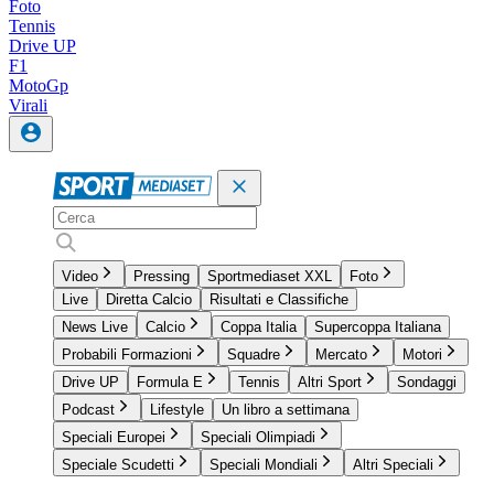
Foto
Tennis
Drive UP
F1
MotoGp
Virali
Video
Pressing
Sportmediaset XXL
Foto
Live
Diretta Calcio
Risultati e Classifiche
News Live
Calcio
Coppa Italia
Supercoppa Italiana
Probabili Formazioni
Squadre
Mercato
Motori
Drive UP
Formula E
Tennis
Altri Sport
Sondaggi
Podcast
Lifestyle
Un libro a settimana
Speciali Europei
Speciali Olimpiadi
Speciale Scudetti
Speciali Mondiali
Altri Speciali