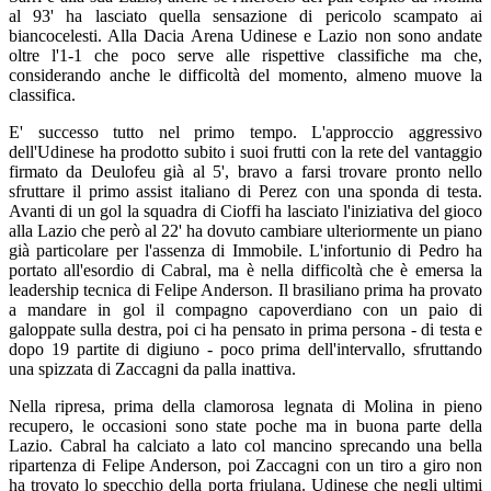
al 93' ha lasciato quella sensazione di pericolo scampato ai
biancocelesti. Alla Dacia Arena Udinese e Lazio non sono andate
oltre l'1-1 che poco serve alle rispettive classifiche ma che,
considerando anche le difficoltà del momento, almeno muove la
classifica.
E' successo tutto nel primo tempo. L'approccio aggressivo
dell'Udinese ha prodotto subito i suoi frutti con la rete del vantaggio
firmato da Deulofeu già al 5', bravo a farsi trovare pronto nello
sfruttare il primo assist italiano di Perez con una sponda di testa.
Avanti di un gol la squadra di Cioffi ha lasciato l'iniziativa del gioco
alla Lazio che però al 22' ha dovuto cambiare ulteriormente un piano
già particolare per l'assenza di Immobile. L'infortunio di Pedro ha
portato all'esordio di Cabral, ma è nella difficoltà che è emersa la
leadership tecnica di Felipe Anderson. Il brasiliano prima ha provato
a mandare in gol il compagno capoverdiano con un paio di
galoppate sulla destra, poi ci ha pensato in prima persona - di testa e
dopo 19 partite di digiuno - poco prima dell'intervallo, sfruttando
una spizzata di Zaccagni da palla inattiva.
Nella ripresa, prima della clamorosa legnata di Molina in pieno
recupero, le occasioni sono state poche ma in buona parte della
Lazio. Cabral ha calciato a lato col mancino sprecando una bella
ripartenza di Felipe Anderson, poi Zaccagni con un tiro a giro non
ha trovato lo specchio della porta friulana. Udinese che negli ultimi