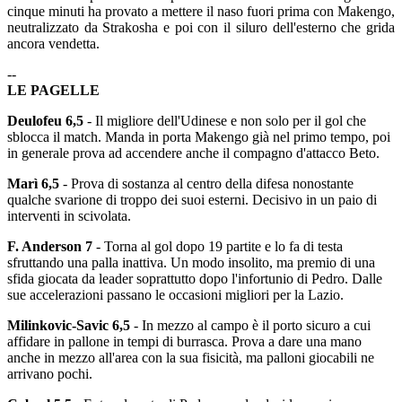
cinque minuti ha provato a mettere il naso fuori prima con Makengo,
neutralizzato da Strakosha e poi con il siluro dell'esterno che grida
ancora vendetta.
--
LE PAGELLE
Deulofeu 6,5
- Il migliore dell'Udinese e non solo per il gol che
sblocca il match. Manda in porta Makengo già nel primo tempo, poi
in generale prova ad accendere anche il compagno d'attacco Beto.
Marì 6,5
- Prova di sostanza al centro della difesa nonostante
qualche svarione di troppo dei suoi esterni. Decisivo in un paio di
interventi in scivolata.
F. Anderson 7
- Torna al gol dopo 19 partite e lo fa di testa
sfruttando una palla inattiva. Un modo insolito, ma premio di una
sfida giocata da leader soprattutto dopo l'infortunio di Pedro. Dalle
sue accelerazioni passano le occasioni migliori per la Lazio.
Milinkovic-Savic 6,5
- In mezzo al campo è il porto sicuro a cui
affidare in pallone in tempi di burrasca. Prova a dare una mano
anche in mezzo all'area con la sua fisicità, ma palloni giocabili ne
arrivano pochi.