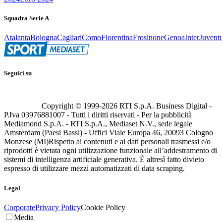
Squadra Serie A
Atalanta
Bologna
Cagliari
Como
Fiorentina
Frosinone
Genoa
Inter
Juvent
Seguici su
Copyright © 1999-
2026
RTI S.p.A. Business Digital -
P.Iva 03976881007 - Tutti i diritti riservati - Per la pubblicità
Mediamond S.p.A. - RTI S.p.A., Mediaset N.V., sede legale
Amsterdam (Paesi Bassi) - Uffici Viale Europa 46, 20093 Cologno
Monzese (MI)
Rispetto ai contenuti e ai dati personali trasmessi e/o
riprodotti è vietata ogni utilizzazione funzionale all’addestramento di
sistemi di intelligenza artificiale generativa. È altresì fatto divieto
espresso di utilizzare mezzi automatizzati di data scraping.
Legal
Corporate
Privacy Policy
Cookie Policy
Media