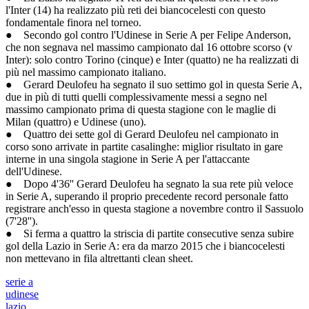
l'Inter (14) ha realizzato più reti dei biancocelesti con questo
fondamentale finora nel torneo.
● Secondo gol contro l'Udinese in Serie A per Felipe Anderson,
che non segnava nel massimo campionato dal 16 ottobre scorso (v
Inter): solo contro Torino (cinque) e Inter (quatto) ne ha realizzati di
più nel massimo campionato italiano.
● Gerard Deulofeu ha segnato il suo settimo gol in questa Serie A,
due in più di tutti quelli complessivamente messi a segno nel
massimo campionato prima di questa stagione con le maglie di
Milan (quattro) e Udinese (uno).
● Quattro dei sette gol di Gerard Deulofeu nel campionato in
corso sono arrivate in partite casalinghe: miglior risultato in gare
interne in una singola stagione in Serie A per l'attaccante
dell'Udinese.
● Dopo 4'36'' Gerard Deulofeu ha segnato la sua rete più veloce
in Serie A, superando il proprio precedente record personale fatto
registrare anch'esso in questa stagione a novembre contro il Sassuolo
(7'28'').
● Si ferma a quattro la striscia di partite consecutive senza subire
gol della Lazio in Serie A: era da marzo 2015 che i biancocelesti
non mettevano in fila altrettanti clean sheet.
serie a
udinese
lazio