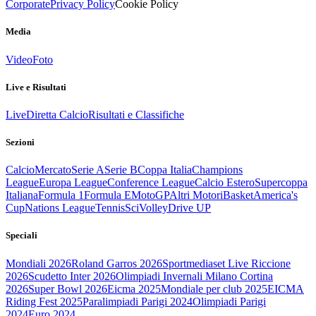
Corporate
Privacy Policy
Cookie Policy
Media
Video
Foto
Live e Risultati
Live
Diretta Calcio
Risultati e Classifiche
Sezioni
Calcio
Mercato
Serie A
Serie B
Coppa Italia
Champions
League
Europa League
Conference League
Calcio Estero
Supercoppa
Italiana
Formula 1
Formula E
MotoGP
Altri Motori
Basket
America's
Cup
Nations League
Tennis
Sci
Volley
Drive UP
Speciali
Mondiali 2026
Roland Garros 2026
Sportmediaset Live Riccione
2026
Scudetto Inter 2026
Olimpiadi Invernali Milano Cortina
2026
Super Bowl 2026
Eicma 2025
Mondiale per club 2025
EICMA
Riding Fest 2025
Paralimpiadi Parigi 2024
Olimpiadi Parigi
2024
Euro 2024