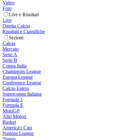
Video
Foto
Live e Risultati
Live
Diretta Calcio
Risultati e Classifiche
Sezioni
Calcio
Mercato
Serie A
Serie B
Coppa Italia
Champions League
Europa League
Conference League
Calcio Estero
Supercoppa Italiana
Formula 1
Formula E
MotoGP
Altri Motori
Basket
America's Cup
Nations League
Tennis