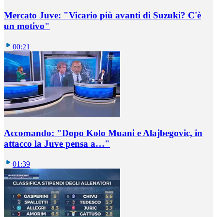
Mercato Juve: "Vicario più avanti di Suzuki? C'è
un motivo"
00:21
Accomando: "Dopo Kolo Muani e Alajbegovic, in
attacco la Juve pensa a…"
01:39