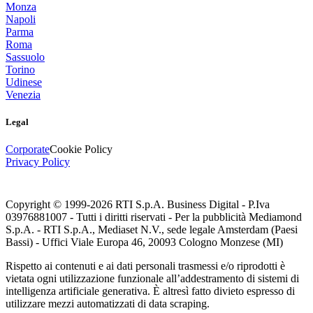
Monza
Napoli
Parma
Roma
Sassuolo
Torino
Udinese
Venezia
Legal
Corporate
Cookie Policy
Privacy Policy
Copyright © 1999-
2026
RTI S.p.A. Business Digital - P.Iva
03976881007 - Tutti i diritti riservati - Per la pubblicità Mediamond
S.p.A. - RTI S.p.A., Mediaset N.V., sede legale Amsterdam (Paesi
Bassi) - Uffici Viale Europa 46, 20093 Cologno Monzese (MI)
Rispetto ai contenuti e ai dati personali trasmessi e/o riprodotti è
vietata ogni utilizzazione funzionale all’addestramento di sistemi di
intelligenza artificiale generativa. È altresì fatto divieto espresso di
utilizzare mezzi automatizzati di data scraping.