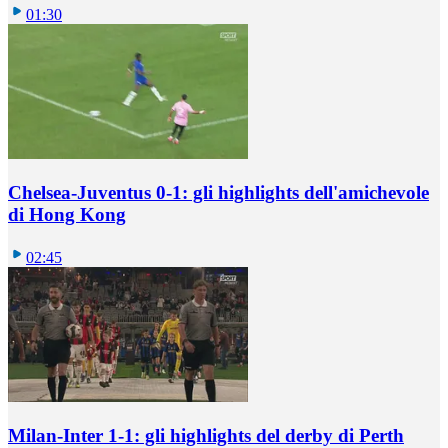
01:30
Chelsea-Juventus 0-1: gli highlights dell'amichevole
di Hong Kong
02:45
Milan-Inter 1-1: gli highlights del derby di Perth