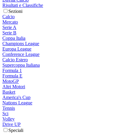
Risultati e Classifiche
Sezioni
Calcio
Mercato
Serie A
Serie B
Coppa Italia
Champions League
Europa League
Conference League
Calcio Estero
Supercoppa Italiana
Formula 1
Formula E
MotoGP
Altri Motori
Basket
America's Cup
Nations League
Tennis
Sci
Volley
Drive UP
Speciali