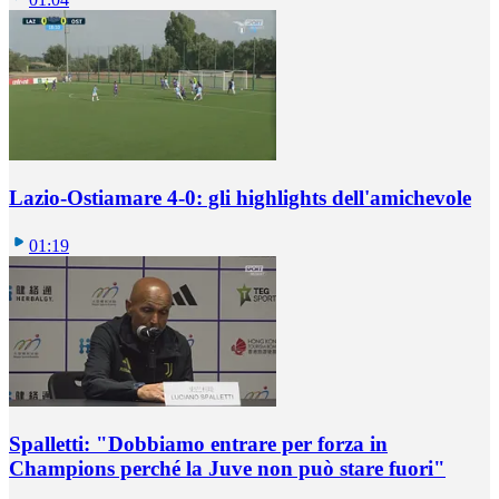
Lazio-Ostiamare 4-0: gli highlights dell'amichevole
01:19
Spalletti: "Dobbiamo entrare per forza in
Champions perché la Juve non può stare fuori"