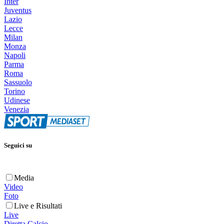
Inter
Juventus
Lazio
Lecce
Milan
Monza
Napoli
Parma
Roma
Sassuolo
Torino
Udinese
Venezia
Seguici su
Media
Video
Foto
Live e Risultati
Live
Diretta Calcio