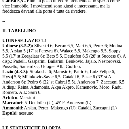
Cabral 5,5
- Entra al posto di Pedro prendendosi lo spazio come
vice Immobile. I movimenti sono giusti e interessanti, ma la
freddezza davanti alla porta è tutta da rivedere.
--
IL TABELLINO
UDINESE-LAZIO 1-1
Udinese (3-5-2):
Silvestri 6; Becao 6,5, Marì 6,5, Perez 6; Molina
5,5, Arslan 5 (17' st Pereyra 6), Walace 5,5, Makengo 5,5, Soppy
5,5 (17' st Zeegelaar 6); Beto 5,5, Deulofeu 6,5 (28' st Success 6). A
disp.: Padelli, Gasparini, Ballarini, Benkovic, Jajalo, Nestorovski,
Pussetto, Samardzic, Udogie. All.: Cioffi 6.
Lazio (4-3-3):
Strakosha 6; Marusic 6, Patric 6, Luiz Felipe 6,
Hysaj 5,5; Milinkovic-Savic 6,5, Cataldi 6, Basic 6 (33' st A.
Anderson 6); Pedro 6 (22' st Cabral 5,5), Anderson 7, Zaccagni 6,5.
A disp.: Reina, Adamonis, Akpa Akpro, Kamenovic, Moro, Radu,
Romero. All.: Sarri 6.
Arbitro
: Massimi
Marcatori
: 5' Deulofeu (U), 45' F. Anderson (L)
Ammoniti
: Arslan, Perez, Makengo (U); Cataldi, Zaccagni (L)
Espulsi
: nessuno
--
LE STATISTICHE DI OPTA