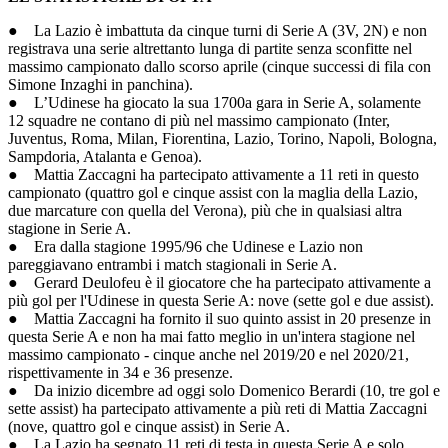
● La Lazio è imbattuta da cinque turni di Serie A (3V, 2N) e non
registrava una serie altrettanto lunga di partite senza sconfitte nel
massimo campionato dallo scorso aprile (cinque successi di fila con
Simone Inzaghi in panchina).
● L’Udinese ha giocato la sua 1700a gara in Serie A, solamente
12 squadre ne contano di più nel massimo campionato (Inter,
Juventus, Roma, Milan, Fiorentina, Lazio, Torino, Napoli, Bologna,
Sampdoria, Atalanta e Genoa).
● Mattia Zaccagni ha partecipato attivamente a 11 reti in questo
campionato (quattro gol e cinque assist con la maglia della Lazio,
due marcature con quella del Verona), più che in qualsiasi altra
stagione in Serie A.
● Era dalla stagione 1995/96 che Udinese e Lazio non
pareggiavano entrambi i match stagionali in Serie A.
● Gerard Deulofeu è il giocatore che ha partecipato attivamente a
più gol per l'Udinese in questa Serie A: nove (sette gol e due assist).
● Mattia Zaccagni ha fornito il suo quinto assist in 20 presenze in
questa Serie A e non ha mai fatto meglio in un'intera stagione nel
massimo campionato - cinque anche nel 2019/20 e nel 2020/21,
rispettivamente in 34 e 36 presenze.
● Da inizio dicembre ad oggi solo Domenico Berardi (10, tre gol e
sette assist) ha partecipato attivamente a più reti di Mattia Zaccagni
(nove, quattro gol e cinque assist) in Serie A.
● La Lazio ha segnato 11 reti di testa in questa Serie A e solo