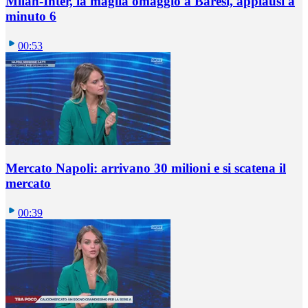
Milan-Inter, la maglia omaggio a Baresi, applausi a
minuto 6
00:53
Mercato Napoli: arrivano 30 milioni e si scatena il
mercato
00:39