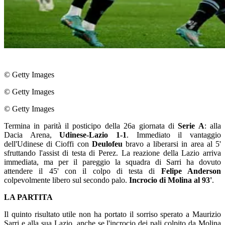
© Getty Images
© Getty Images
© Getty Images
Termina in parità il posticipo della 26a giornata di
Serie A
: alla
Dacia Arena,
Udinese-Lazio 1-1
. Immediato il vantaggio
dell'Udinese di Cioffi con
Deulofeu
bravo a liberarsi in area al 5'
sfruttando l'assist di testa di Perez. La reazione della Lazio arriva
immediata, ma per il pareggio la squadra di Sarri ha dovuto
attendere il 45' con il colpo di testa di
Felipe Anderson
colpevolmente libero sul secondo palo.
Incrocio di Molina al 93'
.
LA PARTITA
Il quinto risultato utile non ha portato il sorriso sperato a Maurizio
Sarri e alla sua Lazio, anche se l'incrocio dei pali colpito da Molina