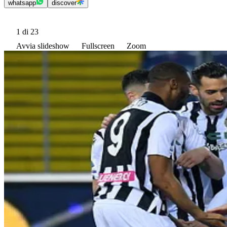
whatsapp
discover
1
di 23
Avvia slideshow
Fullscreen
Zoom