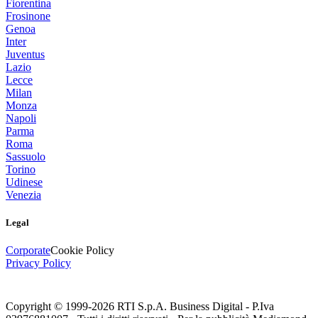
Fiorentina
Frosinone
Genoa
Inter
Juventus
Lazio
Lecce
Milan
Monza
Napoli
Parma
Roma
Sassuolo
Torino
Udinese
Venezia
Legal
Corporate
Cookie Policy
Privacy Policy
Copyright © 1999-
2026
RTI S.p.A. Business Digital - P.Iva