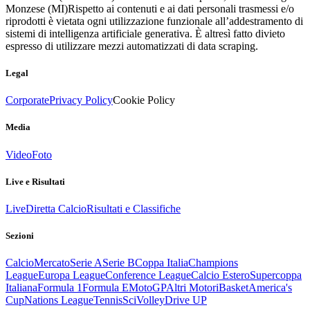
Monzese (MI)
Rispetto ai contenuti e ai dati personali trasmessi e/o
riprodotti è vietata ogni utilizzazione funzionale all’addestramento di
sistemi di intelligenza artificiale generativa. È altresì fatto divieto
espresso di utilizzare mezzi automatizzati di data scraping.
Legal
Corporate
Privacy Policy
Cookie Policy
Media
Video
Foto
Live e Risultati
Live
Diretta Calcio
Risultati e Classifiche
Sezioni
Calcio
Mercato
Serie A
Serie B
Coppa Italia
Champions
League
Europa League
Conference League
Calcio Estero
Supercoppa
Italiana
Formula 1
Formula E
MotoGP
Altri Motori
Basket
America's
Cup
Nations League
Tennis
Sci
Volley
Drive UP