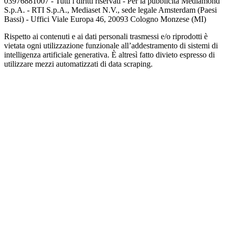
03976881007 - Tutti i diritti riservati - Per la pubblicità Mediamond
S.p.A. - RTI S.p.A., Mediaset N.V., sede legale Amsterdam (Paesi
Bassi) - Uffici Viale Europa 46, 20093 Cologno Monzese (MI)
Rispetto ai contenuti e ai dati personali trasmessi e/o riprodotti è
vietata ogni utilizzazione funzionale all’addestramento di sistemi di
intelligenza artificiale generativa. È altresì fatto divieto espresso di
utilizzare mezzi automatizzati di data scraping.