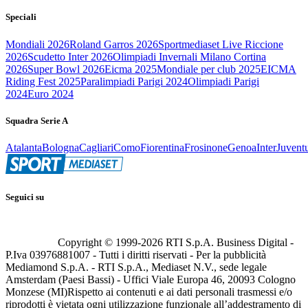
Speciali
Mondiali 2026
Roland Garros 2026
Sportmediaset Live Riccione
2026
Scudetto Inter 2026
Olimpiadi Invernali Milano Cortina
2026
Super Bowl 2026
Eicma 2025
Mondiale per club 2025
EICMA
Riding Fest 2025
Paralimpiadi Parigi 2024
Olimpiadi Parigi
2024
Euro 2024
Squadra Serie A
Atalanta
Bologna
Cagliari
Como
Fiorentina
Frosinone
Genoa
Inter
Juvent
Seguici su
Copyright © 1999-
2026
RTI S.p.A. Business Digital -
P.Iva 03976881007 - Tutti i diritti riservati - Per la pubblicità
Mediamond S.p.A. - RTI S.p.A., Mediaset N.V., sede legale
Amsterdam (Paesi Bassi) - Uffici Viale Europa 46, 20093 Cologno
Monzese (MI)
Rispetto ai contenuti e ai dati personali trasmessi e/o
riprodotti è vietata ogni utilizzazione funzionale all’addestramento di