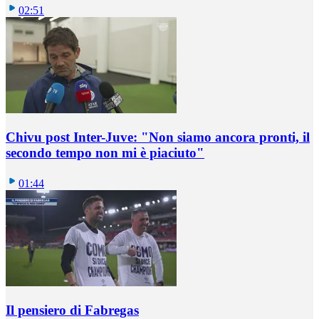
02:51
Chivu post Inter-Juve: "Non siamo ancora pronti, il
secondo tempo non mi è piaciuto"
01:44
Il pensiero di Fabregas