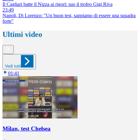
Il Cagliari batte il Nizza ai rigori: suo il trofeo Gigi Riva
23:49
Napoli, Di Lorenzo: "Un buon test, sappiamo di essere una squadra
forte"
Ultimi video
Vedi tutti
01:41
Milan, test Chelsea