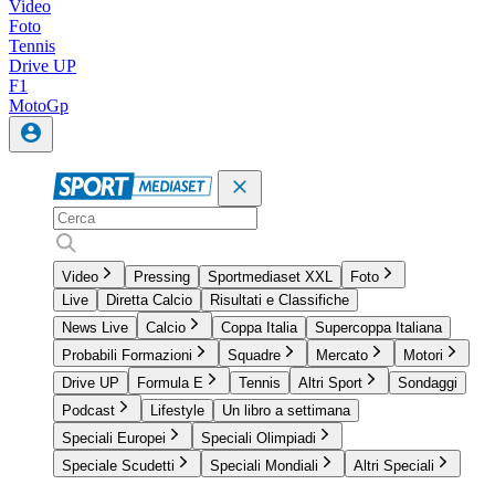
Video
Foto
Tennis
Drive UP
F1
MotoGp
Video
Pressing
Sportmediaset XXL
Foto
Live
Diretta Calcio
Risultati e Classifiche
News Live
Calcio
Coppa Italia
Supercoppa Italiana
Probabili Formazioni
Squadre
Mercato
Motori
Drive UP
Formula E
Tennis
Altri Sport
Sondaggi
Podcast
Lifestyle
Un libro a settimana
Speciali Europei
Speciali Olimpiadi
Speciale Scudetti
Speciali Mondiali
Altri Speciali