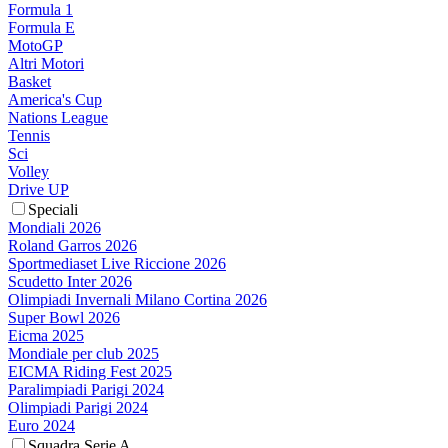
Formula 1
Formula E
MotoGP
Altri Motori
Basket
America's Cup
Nations League
Tennis
Sci
Volley
Drive UP
Speciali
Mondiali 2026
Roland Garros 2026
Sportmediaset Live Riccione 2026
Scudetto Inter 2026
Olimpiadi Invernali Milano Cortina 2026
Super Bowl 2026
Eicma 2025
Mondiale per club 2025
EICMA Riding Fest 2025
Paralimpiadi Parigi 2024
Olimpiadi Parigi 2024
Euro 2024
Squadra Serie A