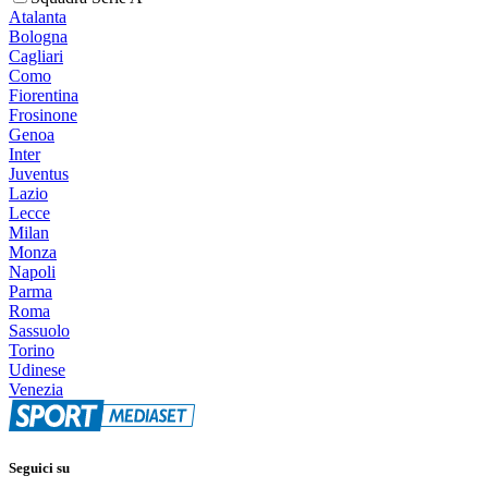
Atalanta
Bologna
Cagliari
Como
Fiorentina
Frosinone
Genoa
Inter
Juventus
Lazio
Lecce
Milan
Monza
Napoli
Parma
Roma
Sassuolo
Torino
Udinese
Venezia
Seguici su