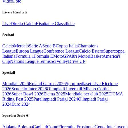
Video
Foto
Live e Risultati
Live
Diretta Calcio
Risultati e Classifiche
Sezioni
Calcio
Mercato
Serie A
Serie B
Coppa Italia
Champions
League
Europa League
Conference League
Calcio Estero
Supercoppa
Italiana
Formula 1
Formula E
MotoGP
Altri Motori
Basket
America's
Cup
Nations League
Tennis
Sci
Volley
Drive UP
Speciali
Mondiali 2026
Roland Garros 2026
Sportmediaset Live Riccione
2026
Scudetto Inter 2026
Olimpiadi Invernali Milano Cortina
2026
Super Bowl 2026
Eicma 2025
Mondiale per club 2025
EICMA
Riding Fest 2025
Paralimpiadi Parigi 2024
Olimpiadi Parigi
2024
Euro 2024
Squadra Serie A
Atalanta
Bologna
Cagliari
Como
Fiorentina
Frosinone
Genoa
Inter
Juvent