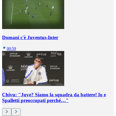
Domani c'è Juventus-Inter
00:59
Chivu: "Juve? Siamo la squadra da battere! Io e
Spalletti preoccupati perché…"