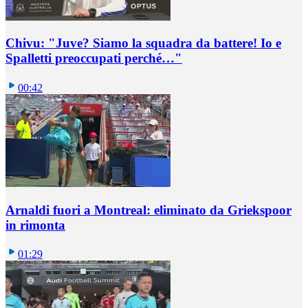
Chivu: "Juve? Siamo la squadra da battere! Io e
Spalletti preoccupati perché…"
00:42
Arnaldi fuori a Montreal: eliminato da Griekspoor
in rimonta
01:29