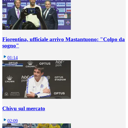
Fiorentina, ufficiale arrivo Mastantuono: "Colpo da
sogno"
01:14
Chivu sul mercato
02:09