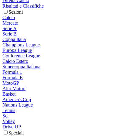
Diretta Calcio
Risultati e Classifiche
Sezioni
Calcio
Mercato
Serie A
Serie B
Coppa Italia
Champions League
Europa League
Conference League
Calcio Estero
Supercoppa Italiana
Formula 1
Formula E
MotoGP
Altri Motori
Basket
America's Cup
Nations League
Tennis
Sci
Volley
Drive UP
Speciali