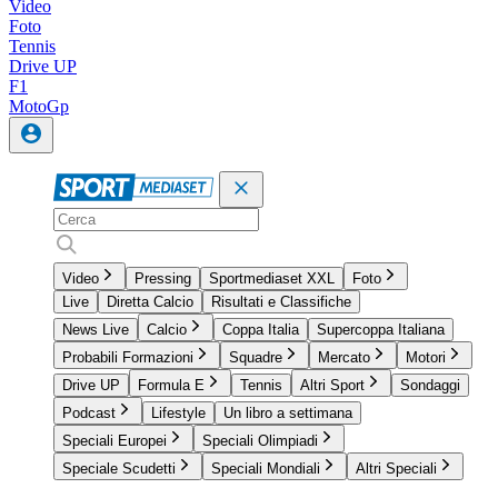
Video
Foto
Tennis
Drive UP
F1
MotoGp
Video
Pressing
Sportmediaset XXL
Foto
Live
Diretta Calcio
Risultati e Classifiche
News Live
Calcio
Coppa Italia
Supercoppa Italiana
Probabili Formazioni
Squadre
Mercato
Motori
Drive UP
Formula E
Tennis
Altri Sport
Sondaggi
Podcast
Lifestyle
Un libro a settimana
Speciali Europei
Speciali Olimpiadi
Speciale Scudetti
Speciali Mondiali
Altri Speciali