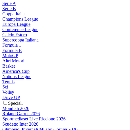
Serie A
Serie B
Coppa Italia
Champions League
Europa League
Conference League
Calcio Estero
Supercoppa Italiana
Formula 1
Formula E
MotoGP
Altri Motori
Basket
America's Cup
Nations League
Tennis
Sci
Volley
Drive UP
Speciali
Mondiali 2026
Roland Garros 2026
Sportmediaset Live Riccione 2026
Scudetto Inter 2026
Olimpiadi Invernali Milano Cortina 2026