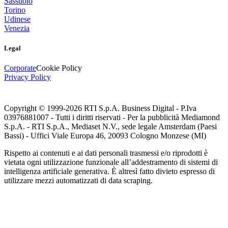
Sassuolo
Torino
Udinese
Venezia
Legal
Corporate
Cookie Policy
Privacy Policy
Copyright © 1999-
2026
RTI S.p.A. Business Digital - P.Iva
03976881007 - Tutti i diritti riservati - Per la pubblicità Mediamond
S.p.A. - RTI S.p.A., Mediaset N.V., sede legale Amsterdam (Paesi
Bassi) - Uffici Viale Europa 46, 20093 Cologno Monzese (MI)
Rispetto ai contenuti e ai dati personali trasmessi e/o riprodotti è
vietata ogni utilizzazione funzionale all’addestramento di sistemi di
intelligenza artificiale generativa. È altresì fatto divieto espresso di
utilizzare mezzi automatizzati di data scraping.