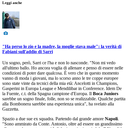
Leggi anche
"Ha perso lo zio e la madre, la moglie stava male": la verità di
Fabiani sull'addio di Sarri
Un sogno, però, Sarri ce l'ha e non lo nasconde. "Non mi vedo
all'ultimo ballo. Ho ancora voglia di allenare e penso di essere nelle
condizioni di poter dare qualcosa. È vero che in questo momento
vanno di moda i giovani, ma lo scorso anno le tre coppe europee
sono state vinte da tecnici della mia età: Ancelotti in Champions,
Gasperini in Europa League e Mendilibar in Conference. Idem De
la Fuente, c.t. della Spagna campione d'Europa. Il
Boca Juniors
sarebbe un sogno finale, folle, non so se realizzabile. Qualche partita
alla Bombonera sarebbe una esperienza unica", ha svelato alla
Gazzetta.
Spazio a due sue ex squadra. Partendo dal grande amore
Napoli
.
"Sono ammirato da Conte. Antonio, oltre ad essere un grandissimo