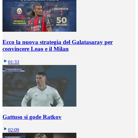
Ecco la nuova strategia del Galatasaray per
convincere Leao e il Milan
01:33
Gattuso si gode Ratkov
02:09