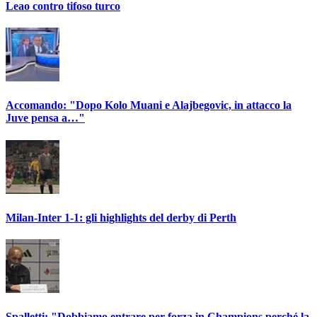
Leao contro tifoso turco
Accomando: "Dopo Kolo Muani e Alajbegovic, in attacco la
Juve pensa a…"
Milan-Inter 1-1: gli highlights del derby di Perth
Spalletti: "Dobbiamo entrare per forza in Champions perché la