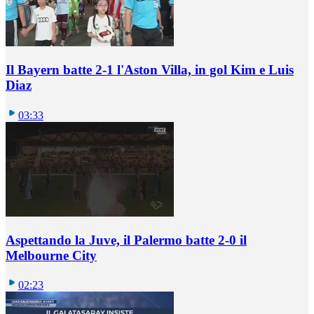
Il Bayern batte 2-1 l'Aston Villa, in gol Kim e Luis
Diaz
03:33
Aspettando la Juve, il Palermo batte 2-0 il
Melbourne City
02:23