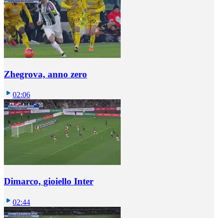
Zhegrova, anno zero
02:06
Dimarco, gioiello Inter
02:44