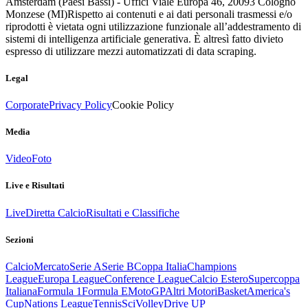
Amsterdam (Paesi Bassi) - Uffici Viale Europa 46, 20093 Cologno
Monzese (MI)
Rispetto ai contenuti e ai dati personali trasmessi e/o
riprodotti è vietata ogni utilizzazione funzionale all’addestramento di
sistemi di intelligenza artificiale generativa. È altresì fatto divieto
espresso di utilizzare mezzi automatizzati di data scraping.
Legal
Corporate
Privacy Policy
Cookie Policy
Media
Video
Foto
Live e Risultati
Live
Diretta Calcio
Risultati e Classifiche
Sezioni
Calcio
Mercato
Serie A
Serie B
Coppa Italia
Champions
League
Europa League
Conference League
Calcio Estero
Supercoppa
Italiana
Formula 1
Formula E
MotoGP
Altri Motori
Basket
America's
Cup
Nations League
Tennis
Sci
Volley
Drive UP