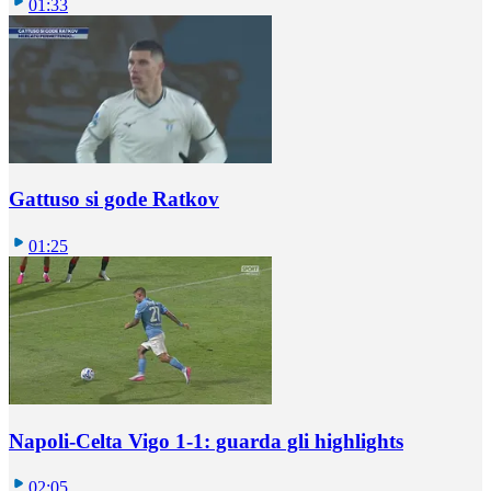
01:33
Gattuso si gode Ratkov
01:25
Napoli-Celta Vigo 1-1: guarda gli highlights
02:05