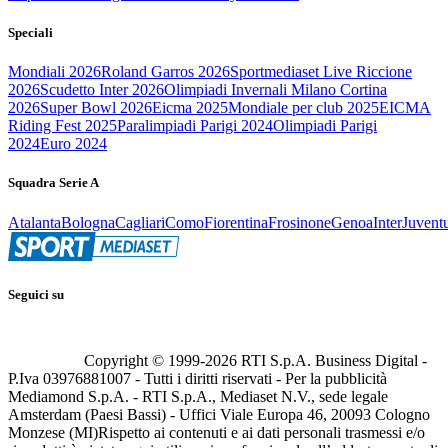
Speciali
Mondiali 2026
Roland Garros 2026
Sportmediaset Live Riccione
2026
Scudetto Inter 2026
Olimpiadi Invernali Milano Cortina
2026
Super Bowl 2026
Eicma 2025
Mondiale per club 2025
EICMA
Riding Fest 2025
Paralimpiadi Parigi 2024
Olimpiadi Parigi
2024
Euro 2024
Squadra Serie A
Atalanta
Bologna
Cagliari
Como
Fiorentina
Frosinone
Genoa
Inter
Juvent
Seguici su
Copyright © 1999-
2026
RTI S.p.A. Business Digital -
P.Iva 03976881007 - Tutti i diritti riservati - Per la pubblicità
Mediamond S.p.A. - RTI S.p.A., Mediaset N.V., sede legale
Amsterdam (Paesi Bassi) - Uffici Viale Europa 46, 20093 Cologno
Monzese (MI)
Rispetto ai contenuti e ai dati personali trasmessi e/o