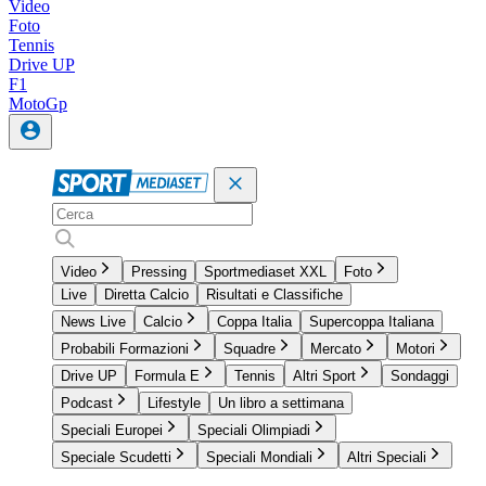
Video
Foto
Tennis
Drive UP
F1
MotoGp
Video
Pressing
Sportmediaset XXL
Foto
Live
Diretta Calcio
Risultati e Classifiche
News Live
Calcio
Coppa Italia
Supercoppa Italiana
Probabili Formazioni
Squadre
Mercato
Motori
Drive UP
Formula E
Tennis
Altri Sport
Sondaggi
Podcast
Lifestyle
Un libro a settimana
Speciali Europei
Speciali Olimpiadi
Speciale Scudetti
Speciali Mondiali
Altri Speciali