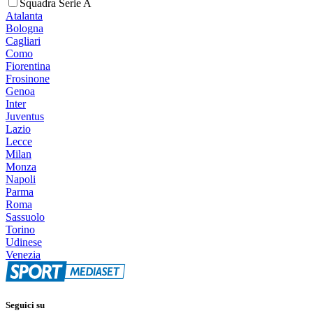
Squadra Serie A
Atalanta
Bologna
Cagliari
Como
Fiorentina
Frosinone
Genoa
Inter
Juventus
Lazio
Lecce
Milan
Monza
Napoli
Parma
Roma
Sassuolo
Torino
Udinese
Venezia
Seguici su