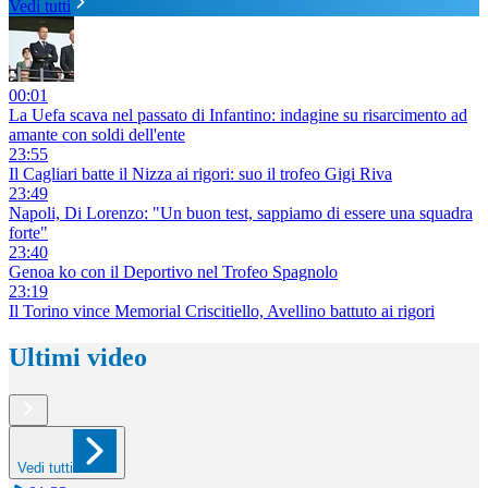
Vedi tutti
00:01
La Uefa scava nel passato di Infantino: indagine su risarcimento ad
amante con soldi dell'ente
23:55
Il Cagliari batte il Nizza ai rigori: suo il trofeo Gigi Riva
23:49
Napoli, Di Lorenzo: "Un buon test, sappiamo di essere una squadra
forte"
23:40
Genoa ko con il Deportivo nel Trofeo Spagnolo
23:19
Il Torino vince Memorial Criscitiello, Avellino battuto ai rigori
Ultimi video
Vedi tutti