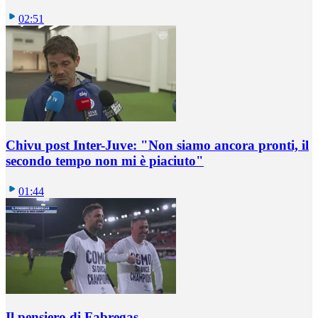
02:51
Chivu post Inter-Juve: "Non siamo ancora pronti, il
secondo tempo non mi è piaciuto"
01:44
Il pensiero di Fabregas