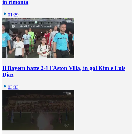
in rimonta
01:29
Il Bayern batte 2-1 l'Aston Villa, in gol Kim e Luis
Diaz
03:33