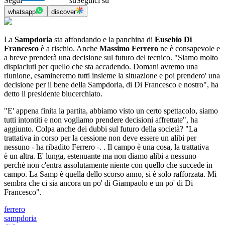
Segui
su
Seguici su
whatsapp
discover
La
Sampdoria
sta affondando e la panchina di
Eusebio Di
Francesco
è a rischio. Anche
Massimo Ferrero
ne è consapevole e
a breve prenderà una decisione sul futuro del tecnico. "Siamo molto
dispiaciuti per quello che sta accadendo. Domani avremo una
riunione, esamineremo tutti insieme la situazione e poi prendero' una
decisione per il bene della Sampdoria, di Di Francesco e nostro", ha
detto il presidente blucerchiato.
"E' appena finita la partita, abbiamo visto un certo spettacolo, siamo
tutti intontiti e non vogliamo prendere decisioni affrettate", ha
aggiunto. Colpa anche dei dubbi sul futuro della società? "La
trattativa in corso per la cessione non deve essere un alibi per
nessuno - ha ribadito Ferrero -. . Il campo è una cosa, la trattativa
è un altra. E' lunga, estenuante ma non diamo alibi a nessuno
perché non c'entra assolutamente niente con quello che succede in
campo. La Samp è quella dello scorso anno, si è solo rafforzata. Mi
sembra che ci sia ancora un po' di Giampaolo e un po' di Di
Francesco".
ferrero
sampdoria