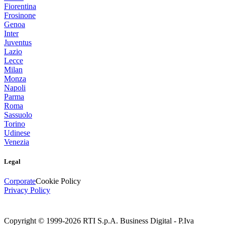
Fiorentina
Frosinone
Genoa
Inter
Juventus
Lazio
Lecce
Milan
Monza
Napoli
Parma
Roma
Sassuolo
Torino
Udinese
Venezia
Legal
Corporate
Cookie Policy
Privacy Policy
Copyright © 1999-
2026
RTI S.p.A. Business Digital - P.Iva