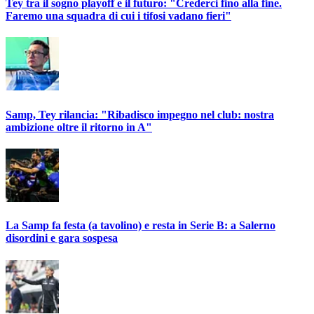
Tey tra il sogno playoff e il futuro: "Crederci fino alla fine.
Faremo una squadra di cui i tifosi vadano fieri"
Samp, Tey rilancia: "Ribadisco impegno nel club: nostra
ambizione oltre il ritorno in A"
La Samp fa festa (a tavolino) e resta in Serie B: a Salerno
disordini e gara sospesa