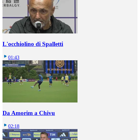
L'occhiolino di Spalletti
01:43
Da Amorim a Chivu
02:18