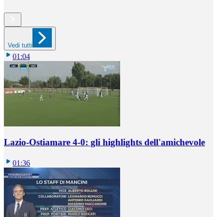
Vedi tutti
01:04
Lazio-Ostiamare 4-0: gli highlights dell'amichevole
01:36