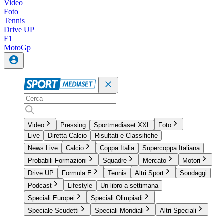
Video
Foto
Tennis
Drive UP
F1
MotoGp
Video
Pressing
Sportmediaset XXL
Foto
Live
Diretta Calcio
Risultati e Classifiche
News Live
Calcio
Coppa Italia
Supercoppa Italiana
Probabili Formazioni
Squadre
Mercato
Motori
Drive UP
Formula E
Tennis
Altri Sport
Sondaggi
Podcast
Lifestyle
Un libro a settimana
Speciali Europei
Speciali Olimpiadi
Speciale Scudetti
Speciali Mondiali
Altri Speciali