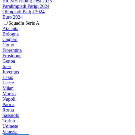
EICMA Riding Fest 2025
Paralimpiadi Parigi 2024
Olimpiadi Parigi 2024
Euro 2024
Squadra Serie A
Atalanta
Bologna
Cagliari
Como
Fiorentina
Frosinone
Genoa
Inter
Juventus
Lazio
Lecce
Milan
Monza
Napoli
Parma
Roma
Sassuolo
Torino
Udinese
Venezia