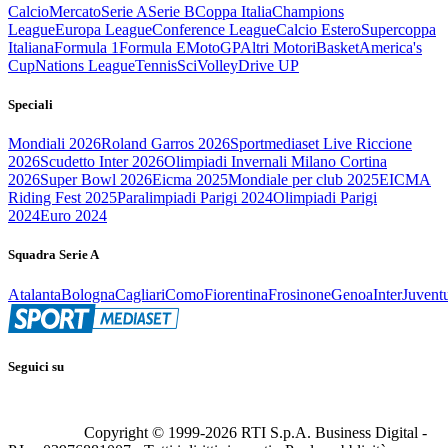
Calcio
Mercato
Serie A
Serie B
Coppa Italia
Champions
League
Europa League
Conference League
Calcio Estero
Supercoppa
Italiana
Formula 1
Formula E
MotoGP
Altri Motori
Basket
America's
Cup
Nations League
Tennis
Sci
Volley
Drive UP
Speciali
Mondiali 2026
Roland Garros 2026
Sportmediaset Live Riccione
2026
Scudetto Inter 2026
Olimpiadi Invernali Milano Cortina
2026
Super Bowl 2026
Eicma 2025
Mondiale per club 2025
EICMA
Riding Fest 2025
Paralimpiadi Parigi 2024
Olimpiadi Parigi
2024
Euro 2024
Squadra Serie A
Atalanta
Bologna
Cagliari
Como
Fiorentina
Frosinone
Genoa
Inter
Juvent
Seguici su
Copyright © 1999-
2026
RTI S.p.A. Business Digital -