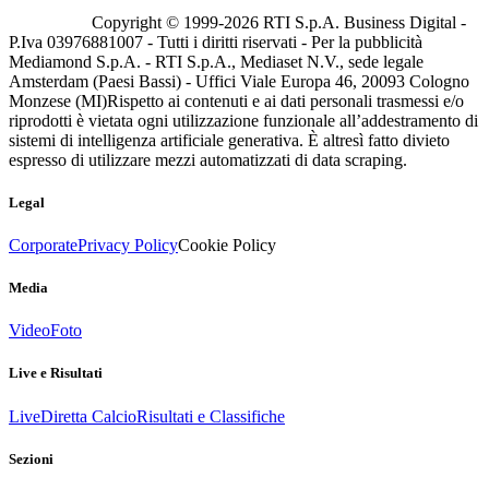
Copyright © 1999-
2026
RTI S.p.A. Business Digital -
P.Iva 03976881007 - Tutti i diritti riservati - Per la pubblicità
Mediamond S.p.A. - RTI S.p.A., Mediaset N.V., sede legale
Amsterdam (Paesi Bassi) - Uffici Viale Europa 46, 20093 Cologno
Monzese (MI)
Rispetto ai contenuti e ai dati personali trasmessi e/o
riprodotti è vietata ogni utilizzazione funzionale all’addestramento di
sistemi di intelligenza artificiale generativa. È altresì fatto divieto
espresso di utilizzare mezzi automatizzati di data scraping.
Legal
Corporate
Privacy Policy
Cookie Policy
Media
Video
Foto
Live e Risultati
Live
Diretta Calcio
Risultati e Classifiche
Sezioni