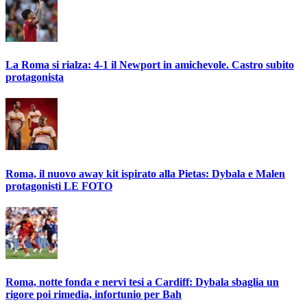
La Roma si rialza: 4-1 il Newport in amichevole. Castro subito
protagonista
Roma, il nuovo away kit ispirato alla Pietas: Dybala e Malen
protagonisti LE FOTO
Roma, notte fonda e nervi tesi a Cardiff: Dybala sbaglia un
rigore poi rimedia, infortunio per Bah