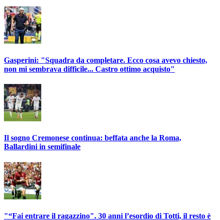
Gasperini: "Squadra da completare. Ecco cosa avevo chiesto,
non mi sembrava difficile... Castro ottimo acquisto"
Il sogno Cremonese continua: beffata anche la Roma,
Ballardini in semifinale
"“Fai entrare il ragazzino". 30 anni l’esordio di Totti, il resto è