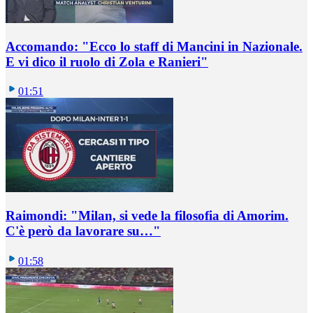
Accomando: "Ecco lo staff di Mancini in Nazionale.
E vi dico il ruolo di Zola e Ranieri"
01:51
Raimondi: "Milan, si vede la filosofia di Amorim.
C'è però da lavorare su…"
01:58