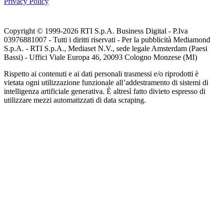
Privacy Policy
Copyright © 1999-
2026
RTI S.p.A. Business Digital - P.Iva
03976881007 - Tutti i diritti riservati - Per la pubblicità Mediamond
S.p.A. - RTI S.p.A., Mediaset N.V., sede legale Amsterdam (Paesi
Bassi) - Uffici Viale Europa 46, 20093 Cologno Monzese (MI)
Rispetto ai contenuti e ai dati personali trasmessi e/o riprodotti è
vietata ogni utilizzazione funzionale all’addestramento di sistemi di
intelligenza artificiale generativa. È altresì fatto divieto espresso di
utilizzare mezzi automatizzati di data scraping.