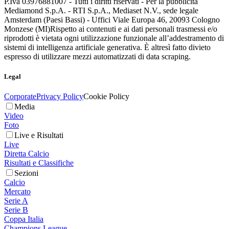
P.Iva 03976881007 - Tutti i diritti riservati - Per la pubblicità
Mediamond S.p.A. - RTI S.p.A., Mediaset N.V., sede legale
Amsterdam (Paesi Bassi) - Uffici Viale Europa 46, 20093 Cologno
Monzese (MI)
Rispetto ai contenuti e ai dati personali trasmessi e/o
riprodotti è vietata ogni utilizzazione funzionale all’addestramento di
sistemi di intelligenza artificiale generativa. È altresì fatto divieto
espresso di utilizzare mezzi automatizzati di data scraping.
Legal
Corporate
Privacy Policy
Cookie Policy
Media
Video
Foto
Live e Risultati
Live
Diretta Calcio
Risultati e Classifiche
Sezioni
Calcio
Mercato
Serie A
Serie B
Coppa Italia
Champions League