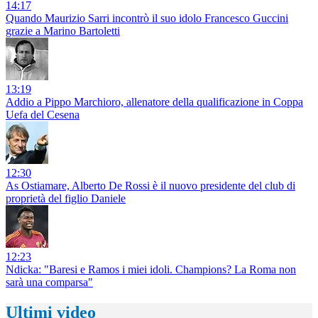
14:17
Quando Maurizio Sarri incontrò il suo idolo Francesco Guccini
grazie a Marino Bartoletti
13:19
Addio a Pippo Marchioro, allenatore della qualificazione in Coppa
Uefa del Cesena
12:30
As Ostiamare, Alberto De Rossi è il nuovo presidente del club di
proprietà del figlio Daniele
12:23
Ndicka: "Baresi e Ramos i miei idoli. Champions? La Roma non
sarà una comparsa"
Ultimi video