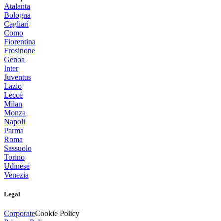
Atalanta
Bologna
Cagliari
Como
Fiorentina
Frosinone
Genoa
Inter
Juventus
Lazio
Lecce
Milan
Monza
Napoli
Parma
Roma
Sassuolo
Torino
Udinese
Venezia
Legal
Corporate
Cookie Policy