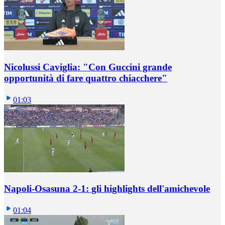
Nicolussi Caviglia: "Con Guccini grande
opportunità di fare quattro chiacchere"
01:03
Napoli-Osasuna 2-1: gli highlights dell'amichevole
01:04