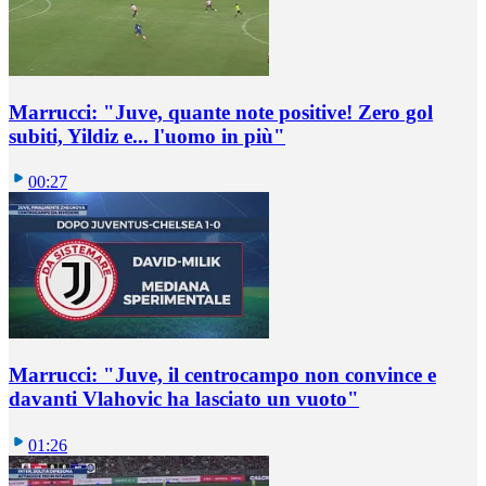
Marrucci: "Juve, quante note positive! Zero gol
subiti, Yildiz e... l'uomo in più"
00:27
Marrucci: "Juve, il centrocampo non convince e
davanti Vlahovic ha lasciato un vuoto"
01:26