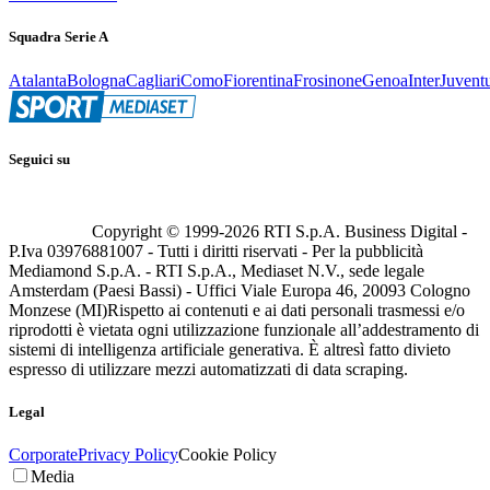
Squadra Serie A
Atalanta
Bologna
Cagliari
Como
Fiorentina
Frosinone
Genoa
Inter
Juvent
Seguici su
Copyright © 1999-
2026
RTI S.p.A. Business Digital -
P.Iva 03976881007 - Tutti i diritti riservati - Per la pubblicità
Mediamond S.p.A. - RTI S.p.A., Mediaset N.V., sede legale
Amsterdam (Paesi Bassi) - Uffici Viale Europa 46, 20093 Cologno
Monzese (MI)
Rispetto ai contenuti e ai dati personali trasmessi e/o
riprodotti è vietata ogni utilizzazione funzionale all’addestramento di
sistemi di intelligenza artificiale generativa. È altresì fatto divieto
espresso di utilizzare mezzi automatizzati di data scraping.
Legal
Corporate
Privacy Policy
Cookie Policy
Media