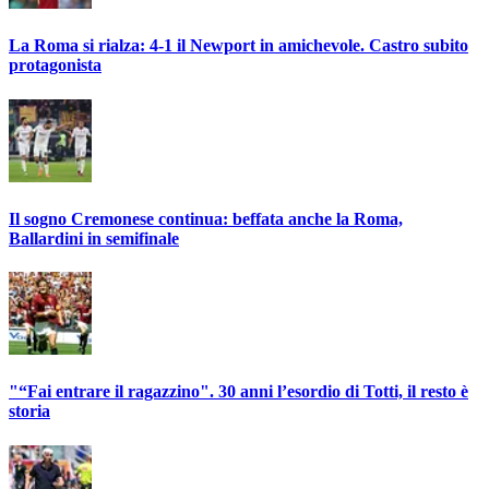
La Roma si rialza: 4-1 il Newport in amichevole. Castro subito
protagonista
Il sogno Cremonese continua: beffata anche la Roma,
Ballardini in semifinale
"“Fai entrare il ragazzino". 30 anni l’esordio di Totti, il resto è
storia