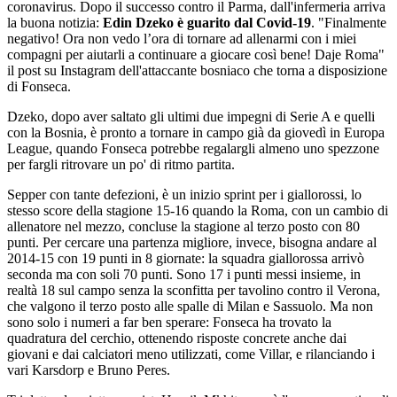
coronavirus. Dopo il successo contro il Parma, dall'infermeria arriva
la buona notizia:
Edin Dzeko è guarito dal Covid-19
. "Finalmente
negativo! Ora non vedo l’ora di tornare ad allenarmi con i miei
compagni per aiutarli a continuare a giocare così bene! Daje Roma"
il post su Instagram dell'attaccante bosniaco che torna a disposizione
di Fonseca.
Dzeko, dopo aver saltato gli ultimi due impegni di Serie A e quelli
con la Bosnia, è pronto a tornare in campo già da giovedì in Europa
League, quando Fonseca potrebbe regalargli almeno uno spezzone
per fargli ritrovare un po' di ritmo partita.
Sepper con tante defezioni, è un inizio sprint per i giallorossi, lo
stesso score della stagione 15-16 quando la Roma, con un cambio di
allenatore nel mezzo, concluse la stagione al terzo posto con 80
punti. Per cercare una partenza migliore, invece, bisogna andare al
2014-15 con 19 punti in 8 giornate: la squadra giallorossa arrivò
seconda ma con soli 70 punti. Sono 17 i punti messi insieme, in
realtà 18 sul campo senza la sconfitta per tavolino contro il Verona,
che valgono il terzo posto alle spalle di Milan e Sassuolo. Ma non
sono solo i numeri a far ben sperare: Fonseca ha trovato la
quadratura del cerchio, ottenendo risposte concrete anche dai
giovani e dai calciatori meno utilizzati, come Villar, e rilanciando i
vari Karsdorp e Bruno Peres.