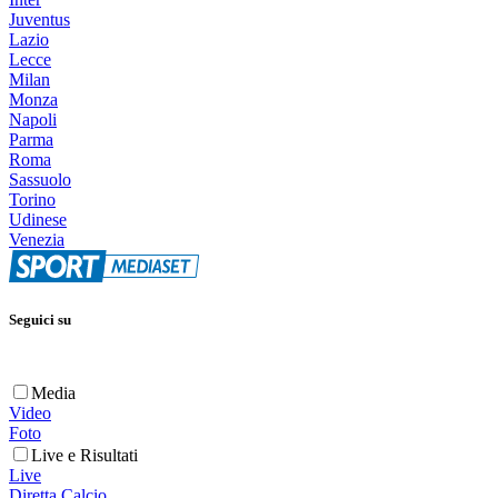
Juventus
Lazio
Lecce
Milan
Monza
Napoli
Parma
Roma
Sassuolo
Torino
Udinese
Venezia
Seguici su
Media
Video
Foto
Live e Risultati
Live
Diretta Calcio