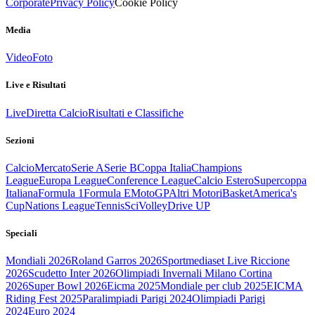
Corporate
Privacy Policy
Cookie Policy
Media
Video
Foto
Live e Risultati
Live
Diretta Calcio
Risultati e Classifiche
Sezioni
Calcio
Mercato
Serie A
Serie B
Coppa Italia
Champions
League
Europa League
Conference League
Calcio Estero
Supercoppa
Italiana
Formula 1
Formula E
MotoGP
Altri Motori
Basket
America's
Cup
Nations League
Tennis
Sci
Volley
Drive UP
Speciali
Mondiali 2026
Roland Garros 2026
Sportmediaset Live Riccione
2026
Scudetto Inter 2026
Olimpiadi Invernali Milano Cortina
2026
Super Bowl 2026
Eicma 2025
Mondiale per club 2025
EICMA
Riding Fest 2025
Paralimpiadi Parigi 2024
Olimpiadi Parigi
2024
Euro 2024