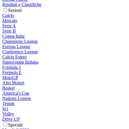
Risultati e Classifiche
Sezioni
Calcio
Mercato
Serie A
Serie B
Coppa Italia
Champions League
Europa League
Conference League
Calcio Estero
Supercoppa Italiana
Formula 1
Formula E
MotoGP
Altri Motori
Basket
America's Cup
Nations League
Tennis
Sci
Volley
Drive UP
Speciali