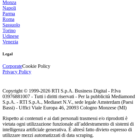
Monza
Napoli
Parma
Roma
Sassuolo
Torino
Udinese
Venezia
Legal
Corporate
Cookie Policy
Privacy Policy
Copyright © 1999-
2026
RTI S.p.A. Business Digital - P.Iva
03976881007 - Tutti i diritti riservati - Per la pubblicità Mediamond
S.p.A. - RTI S.p.A., Mediaset N.V., sede legale Amsterdam (Paesi
Bassi) - Uffici Viale Europa 46, 20093 Cologno Monzese (MI)
Rispetto ai contenuti e ai dati personali trasmessi e/o riprodotti è
vietata ogni utilizzazione funzionale all’addestramento di sistemi di
intelligenza artificiale generativa. È altresì fatto divieto espresso di
utilizzare mezzi automatizzati di data scraping.