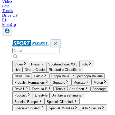
Video
Foto
Tennis
Drive UP
F1
MotoGp
Video
Pressing
Sportmediaset XXL
Foto
Live
Diretta Calcio
Risultati e Classifiche
News Live
Calcio
Coppa Italia
Supercoppa Italiana
Probabili Formazioni
Squadre
Mercato
Motori
Drive UP
Formula E
Tennis
Altri Sport
Sondaggi
Podcast
Lifestyle
Un libro a settimana
Speciali Europei
Speciali Olimpiadi
Speciale Scudetti
Speciali Mondiali
Altri Speciali