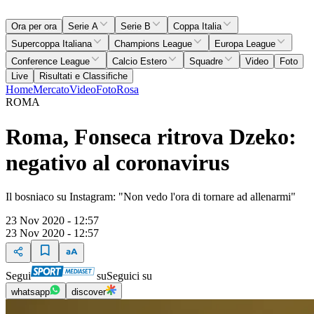
Ora per ora
Serie A
Serie B
Coppa Italia
Supercoppa Italiana
Champions League
Europa League
Conference League
Calcio Estero
Squadre
Video
Foto
Live
Risultati e Classifiche
Home
Mercato
Video
Foto
Rosa
ROMA
Roma, Fonseca ritrova Dzeko:
negativo al coronavirus
Il bosniaco su Instagram: "Non vedo l'ora di tornare ad allenarmi"
23 Nov 2020 - 12:57
23 Nov 2020 - 12:57
Segui
su
Seguici su
whatsapp
discover