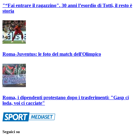
"“Fai entrare il ragazzino". 30 anni l’esordio di Totti, il resto è
storia
Roma-Juventus: le foto del match dell'Olimpico
Roma, i dipendenti protestano dopo i trasferimenti: "Gasp ci
loda, voi ci cacciate"
Seguici su