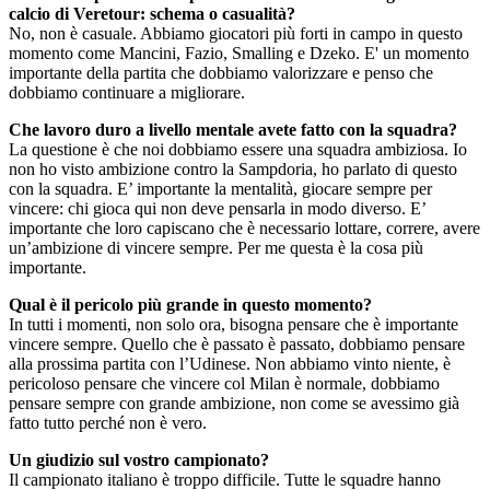
calcio di Veretour: schema o casualità?
No, non è casuale. Abbiamo giocatori più forti in campo in questo
momento come Mancini, Fazio, Smalling e Dzeko. E' un momento
importante della partita che dobbiamo valorizzare e penso che
dobbiamo continuare a migliorare.
Che lavoro duro a livello mentale avete fatto con la squadra?
La questione è che noi dobbiamo essere una squadra ambiziosa. Io
non ho visto ambizione contro la Sampdoria, ho parlato di questo
con la squadra. E’ importante la mentalità, giocare sempre per
vincere: chi gioca qui non deve pensarla in modo diverso. E’
importante che loro capiscano che è necessario lottare, correre, avere
un’ambizione di vincere sempre. Per me questa è la cosa più
importante.
Qual è il pericolo più grande in questo momento?
In tutti i momenti, non solo ora, bisogna pensare che è importante
vincere sempre. Quello che è passato è passato, dobbiamo pensare
alla prossima partita con l’Udinese. Non abbiamo vinto niente, è
pericoloso pensare che vincere col Milan è normale, dobbiamo
pensare sempre con grande ambizione, non come se avessimo già
fatto tutto perché non è vero.
Un giudizio sul vostro campionato?
Il campionato italiano è troppo difficile. Tutte le squadre hanno