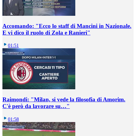
Accomando: "Ecco lo staff di Mancini in Nazionale.
E vi dico il ruolo di Zola e Ranieri"
01:51
Raimondi: "Milan, si vede la filosofia di Amorim.
C'è però da lavorare su…"
01:58