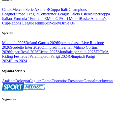
Calcio
Mercato
Serie A
Serie B
Coppa Italia
Champions
League
Europa League
Conference League
Calcio Estero
Supercoppa
Italiana
Formula 1
Formula E
MotoGP
Altri Motori
Basket
America's
Cup
Nations League
Tennis
Sci
Volley
Drive UP
Speciali
Mondiali 2026
Roland Garros 2026
Sportmediaset Live Riccione
2026
Scudetto Inter 2026
Olimpiadi Invernali Milano Cortina
2026
Super Bowl 2026
Eicma 2025
Mondiale per club 2025
EICMA
Riding Fest 2025
Paralimpiadi Parigi 2024
Olimpiadi Parigi
2024
Euro 2024
Squadra Serie A
Atalanta
Bologna
Cagliari
Como
Fiorentina
Frosinone
Genoa
Inter
Juvent
Seguici su