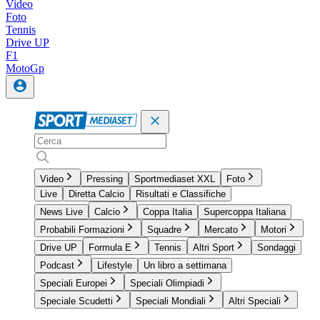
Video
Foto
Tennis
Drive UP
F1
MotoGp
Video
Pressing
Sportmediaset XXL
Foto
Live
Diretta Calcio
Risultati e Classifiche
News Live
Calcio
Coppa Italia
Supercoppa Italiana
Probabili Formazioni
Squadre
Mercato
Motori
Drive UP
Formula E
Tennis
Altri Sport
Sondaggi
Podcast
Lifestyle
Un libro a settimana
Speciali Europei
Speciali Olimpiadi
Speciale Scudetti
Speciali Mondiali
Altri Speciali