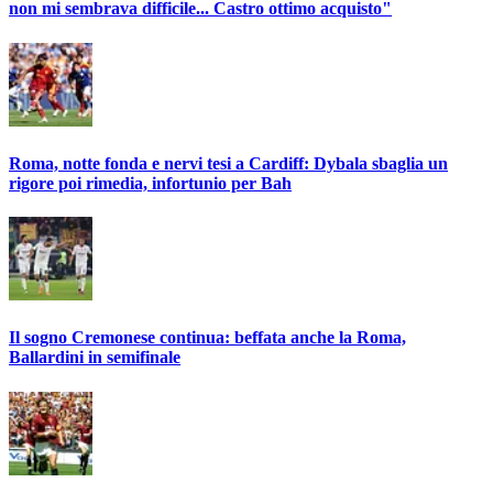
non mi sembrava difficile... Castro ottimo acquisto"
Roma, notte fonda e nervi tesi a Cardiff: Dybala sbaglia un
rigore poi rimedia, infortunio per Bah
Il sogno Cremonese continua: beffata anche la Roma,
Ballardini in semifinale