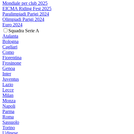
Mondiale per club 2025
EICMA Riding Fest 2025
Paralimpiadi Parigi 2024
Olimpiadi Parigi 2024
Euro 2024
Squadra Serie A
Atalanta
Bologna
Cagliari
Como
Fiorentina
Frosinone
Genoa
Inter
Juventus
Lazio
Lecce
Milan
Monza
Napoli
Parma
Roma
Sassuolo
Torino
Udinese