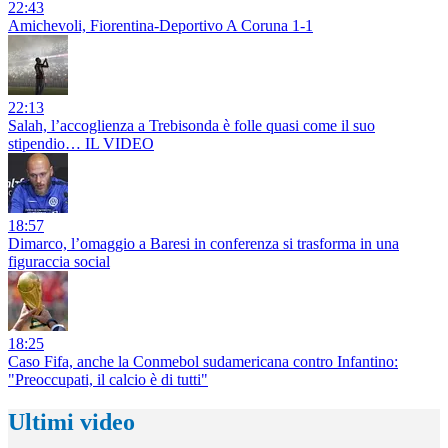
22:43
Amichevoli, Fiorentina-Deportivo A Coruna 1-1
22:13
Salah, l’accoglienza a Trebisonda è folle quasi come il suo
stipendio… IL VIDEO
18:57
Dimarco, l’omaggio a Baresi in conferenza si trasforma in una
figuraccia social
18:25
Caso Fifa, anche la Conmebol sudamericana contro Infantino:
"Preoccupati, il calcio è di tutti"
Ultimi video