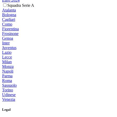
Euro 2024
Squadra Serie A
Atalanta
Bologna
Cagliari
Como
Fiorentina
Frosinone
Genoa
Inter
Juventus
Lazio
Lecce
Milan
Monza
Napoli
Parma
Roma
Sassuolo
Torino
Udinese
Venezia
Legal