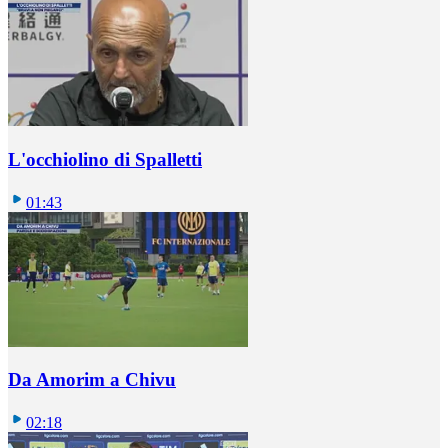
L'occhiolino di Spalletti
01:43
Da Amorim a Chivu
02:18