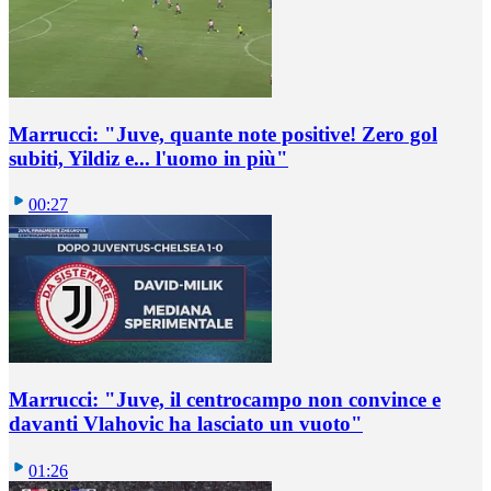
Marrucci: "Juve, quante note positive! Zero gol
subiti, Yildiz e... l'uomo in più"
00:27
Marrucci: "Juve, il centrocampo non convince e
davanti Vlahovic ha lasciato un vuoto"
01:26