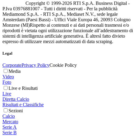
Copyright © 1999-
2026
RTI S.p.A. Business Digital -
P.Iva 03976881007 - Tutti i diritti riservati - Per la pubblicità
Mediamond S.p.A. - RTI S.p.A., Mediaset N.V., sede legale
Amsterdam (Paesi Bassi) - Uffici Viale Europa 46, 20093 Cologno
Monzese (MI)
Rispetto ai contenuti e ai dati personali trasmessi e/o
riprodotti è vietata ogni utilizzazione funzionale all’addestramento di
sistemi di intelligenza artificiale generativa. È altresì fatto divieto
espresso di utilizzare mezzi automatizzati di data scraping.
Legal
Corporate
Privacy Policy
Cookie Policy
Media
Video
Foto
Live e Risultati
Live
Diretta Calcio
Risultati e Classifiche
Sezioni
Calcio
Mercato
Serie A
Serie B