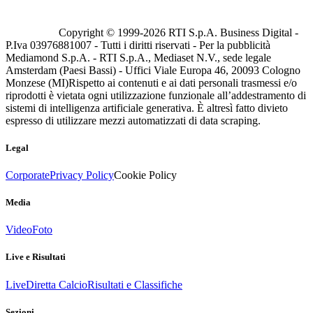
Copyright © 1999-
2026
RTI S.p.A. Business Digital -
P.Iva 03976881007 - Tutti i diritti riservati - Per la pubblicità
Mediamond S.p.A. - RTI S.p.A., Mediaset N.V., sede legale
Amsterdam (Paesi Bassi) - Uffici Viale Europa 46, 20093 Cologno
Monzese (MI)
Rispetto ai contenuti e ai dati personali trasmessi e/o
riprodotti è vietata ogni utilizzazione funzionale all’addestramento di
sistemi di intelligenza artificiale generativa. È altresì fatto divieto
espresso di utilizzare mezzi automatizzati di data scraping.
Legal
Corporate
Privacy Policy
Cookie Policy
Media
Video
Foto
Live e Risultati
Live
Diretta Calcio
Risultati e Classifiche
Sezioni