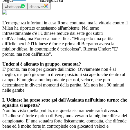
Segui
su
Seguici su
whatsapp
discover
L'emergenza infortuni in casa Roma continua, ma la vittoria contro il
Milan ha riportato entusiasmo all'ambiente. Nel turno
infrasettimanale c'è l'Udinese reduce dai sette gol subiti
dall'Atalanta, ma Fonseca non si fida: "Mi aspetto una partita
difficile perché l'Udinese è forte e prima di Bergamo aveva la
miglior difesa. In contropiede è pericolosa". Ritorna Under: "E'
pronto, ma non dall'inizio".
Under si è allenato in gruppo, come sta?
E' pronto, ma non per giocare dall'inizio. Ovviamente non è al
meglio, ma può giocare in diverse posizioni sia aperto che dentro al
campo. E' un giocatore importante per noi, veloce, che può
determinare in diversi momenti della partita. Ma non ha i 90 minuti
nelle gambe
L'Udinese ha preso sette gol dall'Atalanta nell'ultimo turno: che
squadra si aspetta?
Non ho visto quella partita, ma questa sicuramente sarà diversa.
L'Udinese è forte e prima di Bergamo avevano la migliore difesa del
campionato. E' una squadra forte fisicamente, compatta, che difende
bene ed è molto forte in contropiede con giocatori veloci e