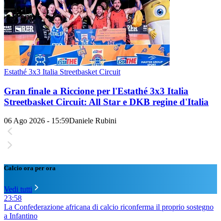
Estathé 3x3 Italia Streetbasket Circuit
Gran finale a Riccione per l'Estathé 3x3 Italia
Streetbasket Circuit: All Star e DKB regine d'Italia
06 Ago 2026 - 15:59
Daniele Rubini
Calcio ora per ora
Vedi tutti
23:58
La Confederazione africana di calcio riconferma il proprio sostegno
a Infantino