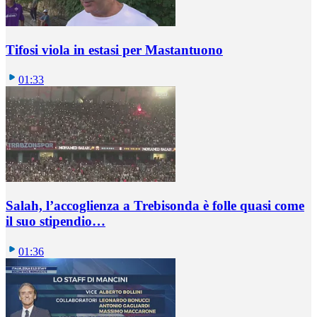
Tifosi viola in estasi per Mastantuono
01:33
Salah, l’accoglienza a Trebisonda è folle quasi come
il suo stipendio…
01:36