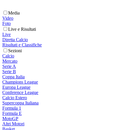
Media
Video
Foto
Live e Risultati
Live
Diretta Calcio
Risultati e Classifiche
Sezioni
Calcio
Mercato
Serie A
Serie B
Coppa Italia
Champions League
Europa League
Conference League
Calcio Estero
Supercoppa Italiana
Formula 1
Formula E
MotoGP
Altri Motori
Basket