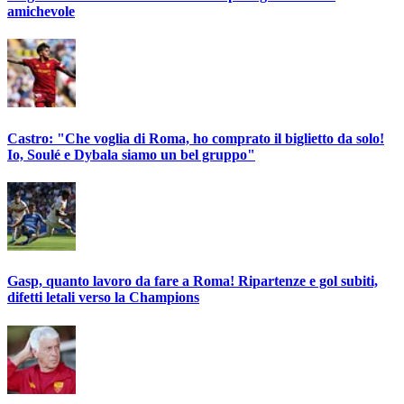
amichevole
Castro: "Che voglia di Roma, ho comprato il biglietto da solo!
Io, Soulé e Dybala siamo un bel gruppo"
Gasp, quanto lavoro da fare a Roma! Ripartenze e gol subiti,
difetti letali verso la Champions