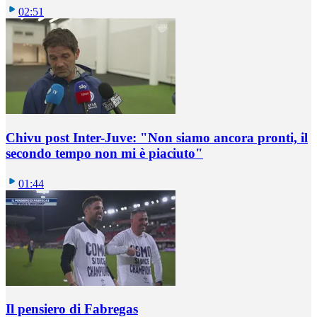
02:51
Chivu post Inter-Juve: "Non siamo ancora pronti, il
secondo tempo non mi è piaciuto"
01:44
Il pensiero di Fabregas