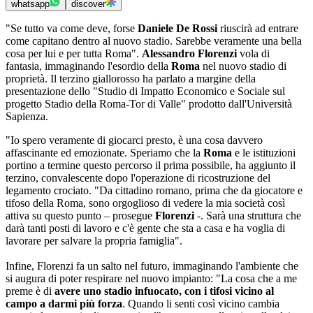
whatsapp
discover
"Se tutto va come deve, forse
Daniele De Rossi
riuscirà ad entrare
come capitano dentro al nuovo stadio. Sarebbe veramente una bella
cosa per lui e per tutta Roma".
Alessandro Florenzi
vola di
fantasia, immaginando l'esordio della
Roma
nel nuovo stadio di
proprietà. Il terzino giallorosso ha parlato a margine della
presentazione dello "Studio di Impatto Economico e Sociale sul
progetto Stadio della Roma-Tor di Valle" prodotto dall'Università
Sapienza.
"Io spero veramente di giocarci presto, è una cosa davvero
affascinante ed emozionate. Speriamo che la
Roma
e le istituzioni
portino a termine questo percorso il prima possibile, ha aggiunto il
terzino, convalescente dopo l'operazione di ricostruzione del
legamento crociato. "Da cittadino romano, prima che da giocatore e
tifoso della Roma, sono orgoglioso di vedere la mia società così
attiva su questo punto – prosegue
Florenzi
-. Sarà una struttura che
darà tanti posti di lavoro e c'è gente che sta a casa e ha voglia di
lavorare per salvare la propria famiglia".
Infine, Florenzi fa un salto nel futuro, immaginando l'ambiente che
si augura di poter respirare nel nuovo impianto: "La cosa che a me
preme è di
avere uno stadio infuocato, con i tifosi vicino al
campo a darmi più forza
. Quando li senti così vicino cambia