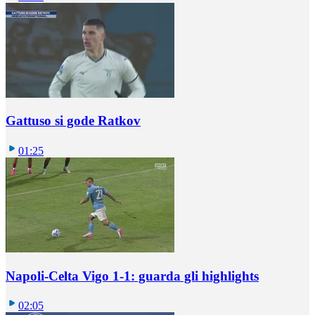
Gattuso si gode Ratkov
01:25
Napoli-Celta Vigo 1-1: guarda gli highlights
02:05