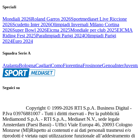
Speciali
Mondiali 2026
Roland Garros 2026
Sportmediaset Live Riccione
2026
Scudetto Inter 2026
Olimpiadi Invernali Milano Cortina
2026
Super Bowl 2026
Eicma 2025
Mondiale per club 2025
EICMA
Riding Fest 2025
Paralimpiadi Parigi 2024
Olimpiadi Parigi
2024
Euro 2024
Squadra Serie A
Atalanta
Bologna
Cagliari
Como
Fiorentina
Frosinone
Genoa
Inter
Juvent
Seguici su
Copyright © 1999-
2026
RTI S.p.A. Business Digital -
P.Iva 03976881007 - Tutti i diritti riservati - Per la pubblicità
Mediamond S.p.A. - RTI S.p.A., Mediaset N.V., sede legale
Amsterdam (Paesi Bassi) - Uffici Viale Europa 46, 20093 Cologno
Monzese (MI)
Rispetto ai contenuti e ai dati personali trasmessi e/o
riprodotti è vietata ogni utilizzazione funzionale all’addestramento di