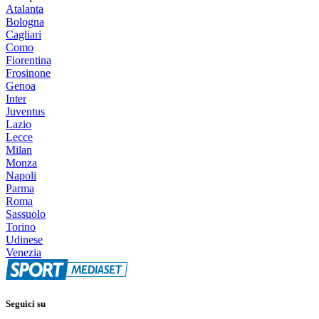
Atalanta
Bologna
Cagliari
Como
Fiorentina
Frosinone
Genoa
Inter
Juventus
Lazio
Lecce
Milan
Monza
Napoli
Parma
Roma
Sassuolo
Torino
Udinese
Venezia
Seguici su