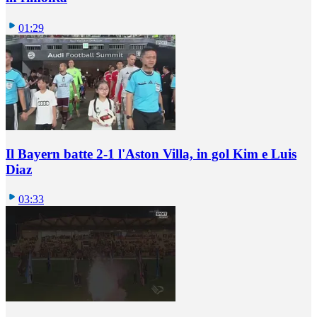
01:29
Il Bayern batte 2-1 l'Aston Villa, in gol Kim e Luis
Diaz
03:33