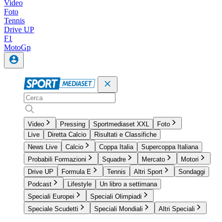
Video
Foto
Tennis
Drive UP
F1
MotoGp
Video
Pressing
Sportmediaset XXL
Foto
Live
Diretta Calcio
Risultati e Classifiche
News Live
Calcio
Coppa Italia
Supercoppa Italiana
Probabili Formazioni
Squadre
Mercato
Motori
Drive UP
Formula E
Tennis
Altri Sport
Sondaggi
Podcast
Lifestyle
Un libro a settimana
Speciali Europei
Speciali Olimpiadi
Speciale Scudetti
Speciali Mondiali
Altri Speciali