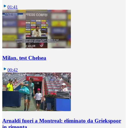
01:41
Milan, test Chelsea
00:42
Arnaldi fuori a Montreal: eliminato da Griekspoor
in rimonta