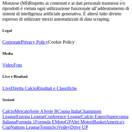
Monzese (MI)
Rispetto ai contenuti e ai dati personali trasmessi e/o
riprodotti è vietata ogni utilizzazione funzionale all’addestramento di
sistemi di intelligenza artificiale generativa. È altresì fatto divieto
espresso di utilizzare mezzi automatizzati di data scraping.
Legal
Corporate
Privacy Policy
Cookie Policy
Media
Video
Foto
Live e Risultati
Live
Diretta Calcio
Risultati e Classifiche
Sezioni
Calcio
Mercato
Serie A
Serie B
Coppa Italia
Champions
League
Europa League
Conference League
Calcio Estero
Supercoppa
Italiana
Formula 1
Formula E
MotoGP
Altri Motori
Basket
America's
Cup
Nations League
Tennis
Sci
Volley
Drive UP