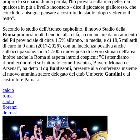
proprio lo scenario di una partita, l'ho provato sulla mia pelle, dai
qualcosa in più a livello inconscio - dice il giocatore giallorosso, che
conclude - bisogna pensare a costruire lo stadio, dopo vedremo il
resto".
Secondo lo studio dell'Ateneo capitolino, il nuovo Stadio della
Roma
produrrà molti benefici alla città, a cominciare da un aumento
del Pil provinciale di circa 1,5% all'anno, in media, e di 18,5 miliardi
di euro in 9 anni (2017-2026), con un'incidenza positiva anche
sull'occupazione: circa 5.500 i nuovi posti di lavoro stimati nell'area.
Inoltre anche la Roma si aspetta introiti cospicui: "Ci attendiamo
ritorni economici sul fatturato come Juventus, Bayern Monaco e
Arsenal", ha detto il dg
Baldissoni
, presente alla conferenza insieme
al nuovo amministratore delegato del club Umberto
Gandini
e al
costruttore Parnasi.
calcio
roma
stadio
florenzi
de rossi