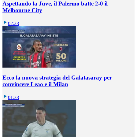
Aspettando la Juve, il Palermo batte 2-0 il
Melbourne City
02:23
Ecco la nuova strategia del Galatasaray per
convincere Leao e il Milan
01:33