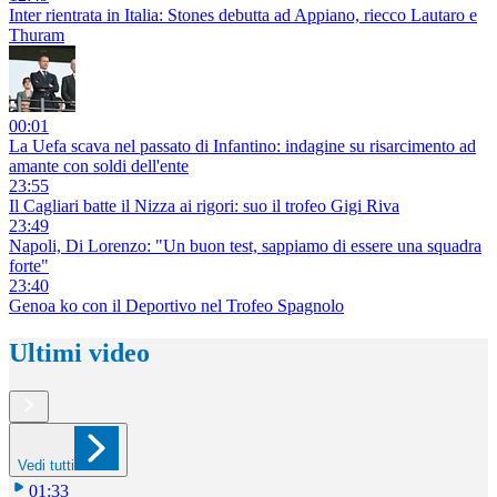
Inter rientrata in Italia: Stones debutta ad Appiano, riecco Lautaro e
Thuram
00:01
La Uefa scava nel passato di Infantino: indagine su risarcimento ad
amante con soldi dell'ente
23:55
Il Cagliari batte il Nizza ai rigori: suo il trofeo Gigi Riva
23:49
Napoli, Di Lorenzo: "Un buon test, sappiamo di essere una squadra
forte"
23:40
Genoa ko con il Deportivo nel Trofeo Spagnolo
Ultimi video
Vedi tutti
01:33